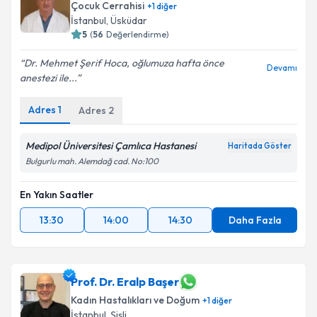
Çocuk Cerrahisi
+
1
diğer
E-posta Adresiniz
İstanbul
, Üsküdar
5
(
56
Değerlendirme)
Dr. Mehmet Şerif Hoca, oğlumuza hafta önce
Devamı
anestezi ile...
Kişisel verilerimin işlenmesine ilişkin
Aydınlatma
Metni
'ni okudum ve kişisel verilerimin belirtilen
kapsamda işlenmesini kabul ediyorum.
Adres
1
Adres
2
Medipol Üniversitesi Çamlıca Hastanesi
Haritada Göster
Takvim Talebini Gönder
Bulgurlu mah. Alemdağ cad. No:100
En Yakın Saatler
13:30
14:00
14:30
Daha Fazla
Prof. Dr. Eralp Başer
Kadın Hastalıkları ve Doğum
+
1
diğer
İstanbul
, Şişli