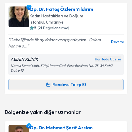
Op. Dr. Elif Erol
için randevu takvimi talebi oluşturun.
Op. Dr. Fatoş Özlem Yıldırım
Size bu uzmandan randevu almanız için bir takvim
Kadın Hastalıkları ve Doğum
hazırlandığında e-posta ile bilgilendireceğiz.
İstanbul
, Ümraniye
5
(
21
Değerlendirme)
E-posta Adresiniz
Gebeliğimde İlk ay doktor arayışındaydım . Özlem
Devamı
hanımı o...
AEDEN KLİNİK
Haritada Göster
Kişisel verilerimin işlenmesine ilişkin
Aydınlatma
Namık Kemal Mah. Sütçü İmam Cad. Fera Bussines No: 28-34 Kat:2
Metni
'ni okudum ve kişisel verilerimin belirtilen
Daire:13
kapsamda işlenmesini kabul ediyorum.
Randevu Talep Et
Randevu Takvimi Talebi
Takvim Talebini Gönder
Op. Dr. Fatoş Özlem Yıldırım
için randevu takvimi
Bölgenize yakın diğer uzmanlar
talebi oluşturun. Size bu uzmandan randevu almanız
için bir takvim hazırlandığında e-posta ile
bilgilendireceğiz.
Op. Dr. Mehmet Şerif Arslan