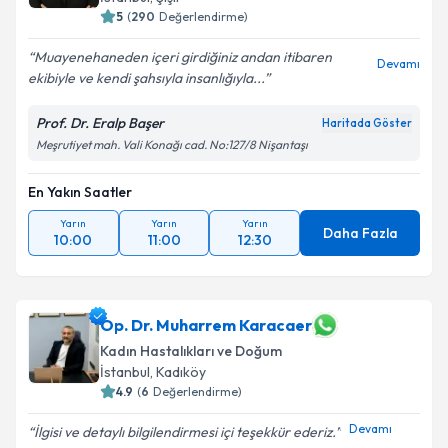
5
(
290
Değerlendirme)
Muayenehaneden içeri girdiğiniz andan itibaren
Devamı
ekibiyle ve kendi şahsıyla insanlığıyla...
Prof. Dr. Eralp Başer
Haritada Göster
Meşrutiyet mah. Vali Konağı cad. No:127/8 Nişantaşı
En Yakın Saatler
Yarın
Yarın
Yarın
Daha Fazla
10:00
11:00
12:30
Op. Dr. Muharrem Karacaer
Kadın Hastalıkları ve Doğum
İstanbul
, Kadıköy
4.9
(
6
Değerlendirme)
Devamı
İlgisi ve detaylı bilgilendirmesi içi teşekkür ederiz.