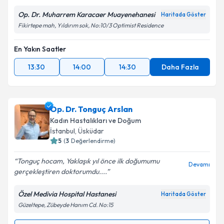
Op. Dr. Muharrem Karacaer Muayenehanesi
Haritada Göster
Fikirtepe mah, Yıldırım sok, No:10/3 Optimist Residence
En Yakın Saatler
13:30
14:00
14:30
Daha Fazla
Op. Dr. Tonguç Arslan
Kadın Hastalıkları ve Doğum
İstanbul
, Üsküdar
5
(
3
Değerlendirme)
Tonguç hocam, Yaklaşık yıl önce ilk doğumumu
Devamı
gerçekleştiren doktorumdu....
Özel Medivia Hospital Hastanesi
Haritada Göster
Güzeltepe, Zübeyde Hanım Cd. No:15