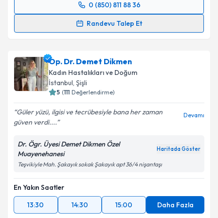
0 (850) 811 88 36
Randevu Takvimi Talebi
Randevu Talep Et
Op. Dr. Tonguç Arslan
için randevu takvimi talebi
oluşturun. Size bu uzmandan randevu almanız için bir
Op. Dr. Demet Dikmen
takvim hazırlandığında e-posta ile bilgilendireceğiz.
Kadın Hastalıkları ve Doğum
E-posta Adresiniz
İstanbul
, Şişli
5
(
111
Değerlendirme)
Güler yüzü, ilgisi ve tecrübesiyle bana her zaman
Devamı
güven verdi....
Kişisel verilerimin işlenmesine ilişkin
Aydınlatma
Metni
'ni okudum ve kişisel verilerimin belirtilen
Dr. Ögr. Üyesi Demet Dikmen Özel
kapsamda işlenmesini kabul ediyorum.
Haritada Göster
Muayenehanesi
Teşvikiyle Mah. Şakayık sokak Şakayık apt 36/4 nişantaşı
Takvim Talebini Gönder
En Yakın Saatler
13:30
14:30
15:00
Daha Fazla