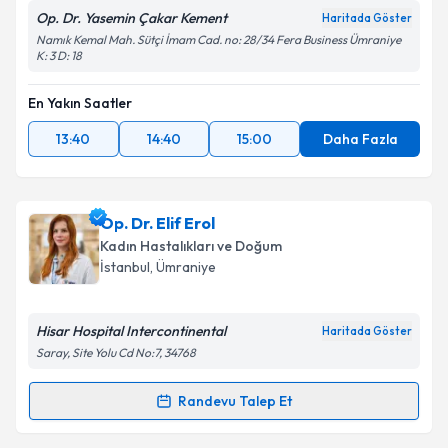
Op. Dr. Yasemin Çakar Kement
Haritada Göster
Namık Kemal Mah. Sütçi İmam Cad. no: 28/34 Fera Business Ümraniye
K: 3 D: 18
En Yakın Saatler
13:40
14:40
15:00
Daha Fazla
Op. Dr. Elif Erol
Kadın Hastalıkları ve Doğum
İstanbul
, Ümraniye
Hisar Hospital Intercontinental
Haritada Göster
Saray, Site Yolu Cd No:7, 34768
Randevu Talep Et
Randevu Takvimi Talebi