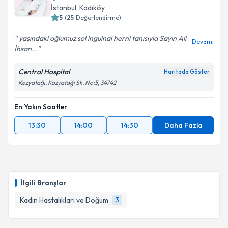
E-posta Adresiniz
İstanbul
, Kadıköy
5
(
25
Değerlendirme)
yaşındaki oğlumuz sol inguinal herni tanısıyla Sayın Ali
Devamı
İhsan...
Kişisel verilerimin işlenmesine ilişkin
Aydınlatma
Metni
'ni okudum ve kişisel verilerimin belirtilen
Central Hospital
Haritada Göster
kapsamda işlenmesini kabul ediyorum.
Kozyatağı, Kozyatağı Sk. No:5, 34742
En Yakın Saatler
Takvim Talebini Gönder
13:30
14:00
14:30
Daha Fazla
İlgili Branşlar
Kadın Hastalıkları ve Doğum
3