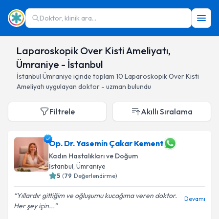
Doktor, klinik ara...
Laparoskopik Over Kisti Ameliyatı,
Ümraniye - İstanbul
İstanbul
Ümraniye
içinde toplam
10
Laparoskopik Over Kisti
Ameliyatı
uygulayan doktor - uzman bulundu
Filtrele
Akıllı Sıralama
Op. Dr. Yasemin Çakar Kement
Kadın Hastalıkları ve Doğum
İstanbul
, Ümraniye
5
(
79
Değerlendirme)
Yıllardır gittiğim ve oğluşumu kucağıma veren doktor.
Devamı
Her şey için...