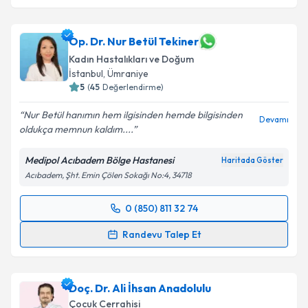
Op. Dr. Nur Betül Tekiner
Kadın Hastalıkları ve Doğum
İstanbul
, Ümraniye
5
(
45
Değerlendirme)
Nur Betül hanımın hem ilgisinden hemde bilgisinden
Devamı
oldukça memnun kaldım....
Medipol Acıbadem Bölge Hastanesi
Haritada Göster
Acıbadem, Şht. Emin Çölen Sokağı No:4, 34718
0 (850) 811 32 74
Randevu Takvimi Talebi
Randevu Talep Et
Op. Dr. Nur Betül Tekiner
için randevu takvimi talebi
oluşturun. Size bu uzmandan randevu almanız için bir
Doç. Dr. Ali İhsan Anadolulu
takvim hazırlandığında e-posta ile bilgilendireceğiz.
Çocuk Cerrahisi