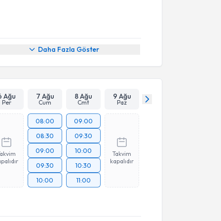
Daha Fazla Göster
6 Ağu
7 Ağu
8 Ağu
9 Ağu
Per
Cum
Cmt
Paz
08:00
09:00
08:30
09:30
09:00
10:00
Takvim
Takvim
palıdır
kapalıdır
09:30
10:30
10:00
11:00