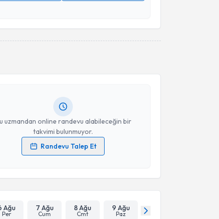
 verilerimin işlenmesine ilişkin
Aydınlatma Metni
'ni
 ve kişisel verilerimin belirtilen kapsamda
esini kabul ediyorum.
akvimi Talebi
Takvim Talebini Gönder
Oktay Özman
için randevu takvimi talebi oluşturun.
andan randevu almanız için bir takvim
ında e-posta ile bilgilendireceğiz.
resiniz
u uzmandan online randevu alabileceğin bir
takvimi bulunmuyor.
Randevu Talep Et
 verilerimin işlenmesine ilişkin
Aydınlatma Metni
'ni
 ve kişisel verilerimin belirtilen kapsamda
esini kabul ediyorum.
Takvim Talebini Gönder
6 Ağu
7 Ağu
8 Ağu
9 Ağu
Per
Cum
Cmt
Paz