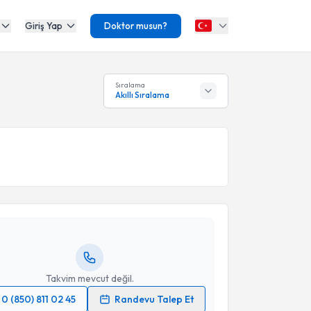
Giriş Yap
Doktor musun?
Sıralama
Akıllı Sıralama
akvimi Talebi
Melih Balcı
için randevu takvimi talebi oluşturun. Size
 randevu almanız için bir takvim hazırlandığında e-
lgilendireceğiz.
resiniz
Takvim mevcut değil.
0 (850) 811 02 45
Randevu Talep Et