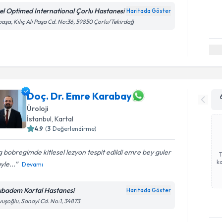
el Optimed International Çorlu Hastanesi
Haritada Göster
paşa, Kılıç Ali Paşa Cd. No:36, 59850 Çorlu/Tekirdağ
Doç. Dr. Emre Karabay
Üroloji
İstanbul
, Kartal
4.9
(
3
Değerlendirme)
 bobregimde kitlesel lezyon tespit edildi emre bey guler
ka
yle...
Devamı
ıbadem Kartal Hastanesi
Haritada Göster
uşoğlu, Sanayi Cd. No:1, 34873