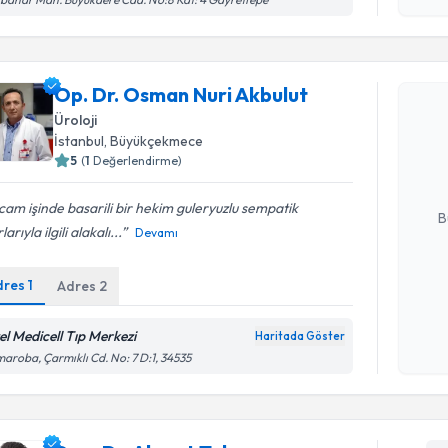
Randevu T
Op. Dr. Osman Nuri Akbulut
Op. Dr. O
Üroloji
oluşturun. 
İstanbul
, Büyükçekmece
hazırlandığ
5
(
1
Değerlendirme)
E-posta Ad
am işinde basarili bir hekim guleryuzlu sempatik
B
larıyla ilgili alakalı...
Devamı
dres
1
Adres
2
Kişisel
okudum
işlenm
el Medicell Tıp Merkezi
Haritada Göster
aroba, Çarmıklı Cd. No: 7 D:1, 34535