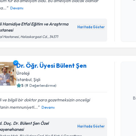
um tur ed ameliyatı oldu. Bu ameliyatı olacak olanlar
a...
Devamı
Kişisel
şli Hamidiye Etfal Eğitim ve Araştırma
okudum
Haritada Göster
stanesi
işlenm
al Hastanesi, Halaskargazi Cd., 34371
Randevu T
Dr. Öğr. Üyesi Bülent Şen
Dr. Öğr. Ü
Size bu uzm
Üroloji
hazırlandığ
İstanbul
, Şişli
5
(
9
Değerlendirme)
E-posta Ad
B
ili ve bilgili bir doktor para gozetmeksizin onceligi
tanin memnuniyeti...
Devamı
Kişisel
d. Doç. Dr. Bülent Şen Özel
okudum
Haritada Göster
ayenehanesi
işlenm
bahar Mah. Büyükdere Cad. No:8 Kat: 4 Gayrettepe