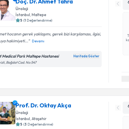
Doç. Dr. Ahmet Tahra
Üroloji
İstanbul
, Maltepe
5
(
1
Değerlendirme)
et hocanın gerek yaklaşımı, gerek bizi karşılaması, ilgisi,
ka
ya hakimiyeti...
Devamı
 Medical Park Maltepe Hastanesi
Haritada Göster
izli, Bağdat Cad. No:547
Prof. Dr. Oktay Akça
Üroloji
İstanbul
, Ataşehir
5
(
3
Değerlendirme)