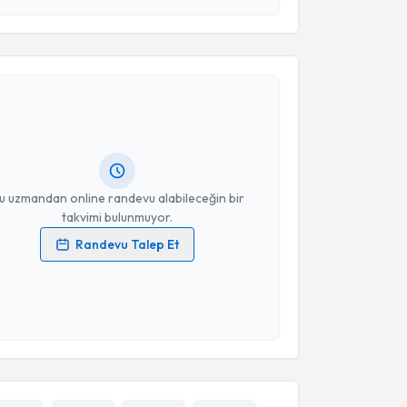
akvimi Talebi
Takvim Talebini Gönder
sman Nuri Akbulut
için randevu takvimi talebi
Size bu uzmandan randevu almanız için bir takvim
ında e-posta ile bilgilendireceğiz.
resiniz
u uzmandan online randevu alabileceğin bir
takvimi bulunmuyor.
Randevu Talep Et
 verilerimin işlenmesine ilişkin
Aydınlatma Metni
'ni
 ve kişisel verilerimin belirtilen kapsamda
esini kabul ediyorum.
Takvim Talebini Gönder