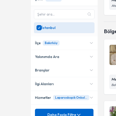
Me
Ata
İstanbul
Bölg
İlçe
Bakırköy
Yakınımda Ara
Branşlar
Konumuma yakın uzmanları
Ataşehir
göster
Me
Şişli
İlgi Alanları
Bah
Büyükçekmece
Hizmetler
Laparoskopik Onkolojik Cerrahi
Üroloji
Bahçelievler
Mezuniyet
Açık ve kapalı idrar yollarının
Daha Fazla Filtre
Bakırköy