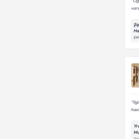
Oğl
vars
Şi
Ha
Etf
Ilg
has
Yr
Mu
Gül