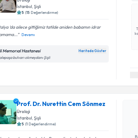
Üroloji
İstanbul
, Şişli
5
(
15
Değerlendirme)
alya ‘da ailece gittiğimiz tatilde aniden babamın idrar
ka
amama...
Devamı
şli Memorıal Hastanesi
Haritada Göster
alepaşa bulvarı okmeydanı Şişli
Randevu T
Prof. Dr. Nurettin Cem Sönmez
Prof. Dr.
oluşturun. 
Üroloji
hazırlandığ
İstanbul
, Şişli
5
(
1
Değerlendirme)
E-posta Ad
B