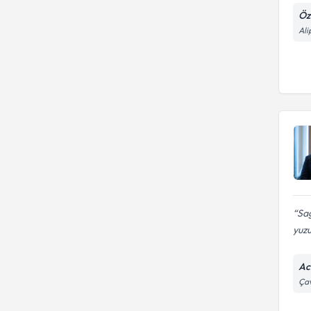
Öz
Ali
Sag
yuzu
Ac
Çav