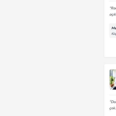
Ra
açık
Me
Küç
Dok
çok.