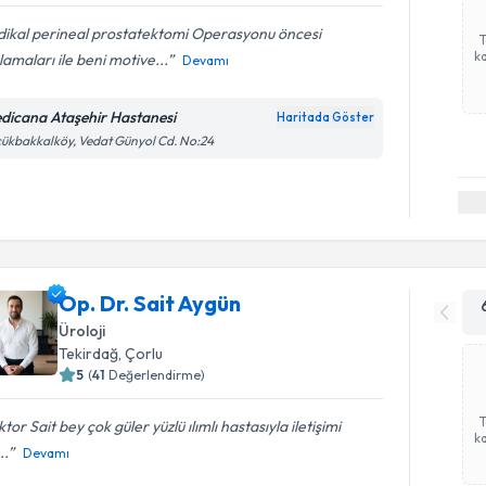
dikal perineal prostatektomi Operasyonu öncesi
ka
lamaları ile beni motive...
Devamı
dicana Ataşehir Hastanesi
Haritada Göster
ükbakkalköy, Vedat Günyol Cd. No:24
Op. Dr. Sait Aygün
Üroloji
Tekirdağ
, Çorlu
5
(
41
Değerlendirme)
tor Sait bey çok güler yüzlü ılımlı hastasıyla iletişimi
ka
..
Devamı