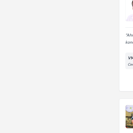
Ahm
konu
VM
Cev