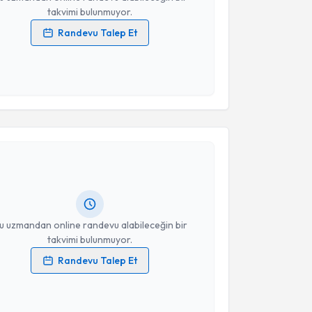
takvimi bulunmuyor.
Randevu Talep Et
 verilerimin işlenmesine ilişkin
Aydınlatma Metni
'ni
 ve kişisel verilerimin belirtilen kapsamda
esini kabul ediyorum.
akvimi Talebi
Takvim Talebini Gönder
yesi Bülent Şen
için randevu takvimi talebi oluşturun.
andan randevu almanız için bir takvim
ında e-posta ile bilgilendireceğiz.
resiniz
u uzmandan online randevu alabileceğin bir
takvimi bulunmuyor.
Randevu Talep Et
 verilerimin işlenmesine ilişkin
Aydınlatma Metni
'ni
 ve kişisel verilerimin belirtilen kapsamda
esini kabul ediyorum.