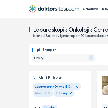
Uzmanlar
Klin
Laparoskopik Onkolojik Cerrah
İstanbul
Bakırköy
içinde toplam
10
Laparoskopik 
İlgili Branşlar
Üroloji
1
Aktif Filtreler
Laparoskopik Onkolojik Cerrahi
İstanbul
Bakırköy
Şehir
İstanbul