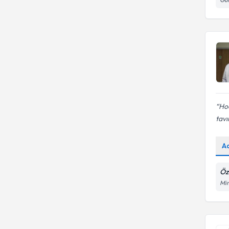
Hoc
tavır
A
Öz
Mim