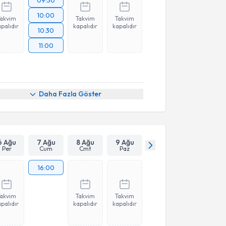
09:30
10:00
Takvim
Takvim
Takvim
palıdır
kapalıdır
kapalıdır
10:30
11:00
Daha Fazla Göster
6 Ağu
7 Ağu
8 Ağu
9 Ağu
Per
Cum
Cmt
Paz
16:00
Takvim
Takvim
Takvim
palıdır
kapalıdır
kapalıdır