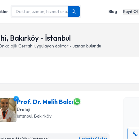
ikler
Blog
Kayıt Ol
i, Bakırköy - İstanbul
Onkolojik Cerrahi
uygulayan doktor - uzman bulundu
Randevu T
Prof. Dr. 
bu uzmandan
posta ile bi
Prof. Dr. Melih Balcı
Üroloji
E-posta Ad
İstanbul
, Bakırköy