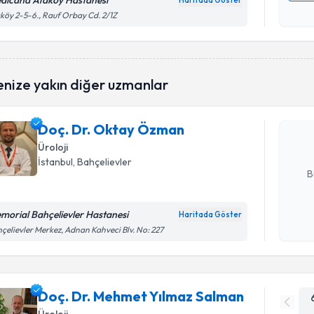
dicana Ataköy Hastanesi
Haritada Göster
Kişisel
köy 2-5-6., Rauf Orbay Cd. 2/1Z
okudum
işlenm
Randevu T
enize yakın diğer uzmanlar
Doç. Dr. 
Size bu uzm
Doç. Dr. Oktay Özman
hazırlandığ
Üroloji
E-posta Ad
İstanbul
, Bahçelievler
B
morial Bahçelievler Hastanesi
Haritada Göster
Kişisel
çelievler Merkez, Adnan Kahveci Blv. No: 227
okudum
işlenm
Doç. Dr. Mehmet Yılmaz Salman