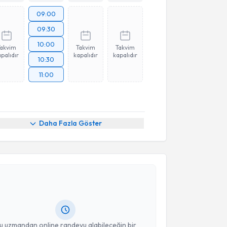
09:00
09:30
10:00
Takvim
Takvim
Takvim
palıdır
kapalıdır
kapalıdır
10:30
11:00
Daha Fazla Göster
akvimi Talebi
 Nurettin Cem Sönmez
için randevu takvimi talebi
Size bu uzmandan randevu almanız için bir takvim
ında e-posta ile bilgilendireceğiz.
resiniz
u uzmandan online randevu alabileceğin bir