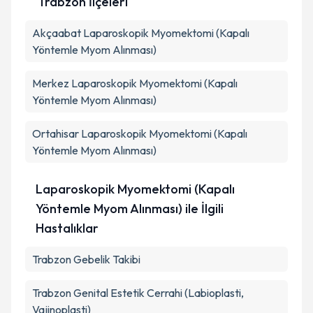
Trabzon İlçeleri
Kişisel verilerimin işlenmesine ilişkin
Aydınlatma
Akçaabat
Metni
Laparoskopik Myomektomi (Kapalı
'ni okudum ve kişisel verilerimin belirtilen
kapsamda işlenmesini kabul ediyorum.
Yöntemle Myom Alınması)
Merkez
Laparoskopik Myomektomi (Kapalı
Takvim Talebini Gönder
Yöntemle Myom Alınması)
Ortahisar
Laparoskopik Myomektomi (Kapalı
Yöntemle Myom Alınması)
Laparoskopik Myomektomi (Kapalı
Yöntemle Myom Alınması) ile İlgili
Hastalıklar
Trabzon Gebelik Takibi
Trabzon Genital Estetik Cerrahi (Labioplasti,
Vajinoplasti)