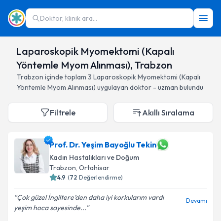
Doktor, klinik ara...
Laparoskopik Myomektomi (Kapalı
Yöntemle Myom Alınması), Trabzon
Trabzon
içinde toplam
3
Laparoskopik Myomektomi (Kapalı
Yöntemle Myom Alınması)
uygulayan doktor - uzman bulundu
Filtrele
Akıllı Sıralama
Prof. Dr. Yeşim Bayoğlu Tekin
Kadın Hastalıkları ve Doğum
Trabzon
, Ortahisar
4.9
(
72
Değerlendirme)
Çok güzel İngiltere’den daha iyi korkularım vardı
Devamı
yeşim hoca sayesinde...