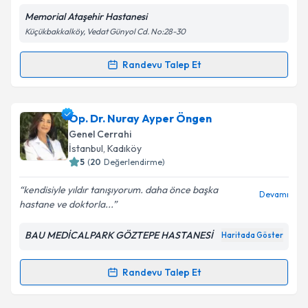
Memorial Ataşehir Hastanesi
Küçükbakkalköy, Vedat Günyol Cd. No:28-30
Kişisel verilerimin işlenmesine ilişkin
Aydınlatma
Metni
'ni okudum ve kişisel verilerimin belirtilen
Randevu Talep Et
kapsamda işlenmesini kabul ediyorum.
Randevu Takvimi Talebi
Takvim Talebini Gönder
Op. Dr. Vahit Mutlu
için randevu takvimi talebi
Op. Dr. Nuray Ayper Öngen
oluşturun. Size bu uzmandan randevu almanız için bir
Genel Cerrahi
takvim hazırlandığında e-posta ile bilgilendireceğiz.
İstanbul
, Kadıköy
5
(
20
Değerlendirme)
E-posta Adresiniz
kendisiyle yıldır tanışıyorum. daha önce başka
Devamı
hastane ve doktorla...
BAU MEDİCALPARK GÖZTEPE HASTANESİ
Haritada Göster
Kişisel verilerimin işlenmesine ilişkin
Aydınlatma
Metni
'ni okudum ve kişisel verilerimin belirtilen
kapsamda işlenmesini kabul ediyorum.
Randevu Talep Et
Randevu Takvimi Talebi