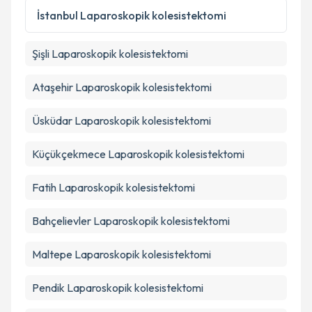
Metni
'ni okudum ve kişisel verilerimin belirtilen
İstanbul
Laparoskopik kolesistektomi
kapsamda işlenmesini kabul ediyorum.
Şişli
Laparoskopik kolesistektomi
Takvim Talebini Gönder
Ataşehir
Laparoskopik kolesistektomi
Üsküdar
Laparoskopik kolesistektomi
Küçükçekmece
Laparoskopik kolesistektomi
Fatih
Laparoskopik kolesistektomi
Bahçelievler
Laparoskopik kolesistektomi
Maltepe
Laparoskopik kolesistektomi
Pendik
Laparoskopik kolesistektomi