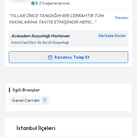
5
(
1
Değerlendirme)
E-posta Adresiniz
YILLAR ÖNCE TANIDIĞIM BİR CERRAHTIR TÜM
Devamı
YAKINLARIMA TAVİYE ETMİŞİMDİR HEPSİ...
Acıbadem Kozyatağı Hastanesi
Haritada Göster
Kişisel verilerimin işlenmesine ilişkin
Aydınlatma
İnönü Cad Okur Sk.No:20 Kozyatağı
Metni
'ni okudum ve kişisel verilerimin belirtilen
kapsamda işlenmesini kabul ediyorum.
Randevu Talep Et
Randevu Takvimi Talebi
Takvim Talebini Gönder
Op. Dr. Tuncer Babur
için randevu takvimi talebi
oluşturun. Size bu uzmandan randevu almanız için bir
İlgili Branşlar
takvim hazırlandığında e-posta ile bilgilendireceğiz.
Genel Cerrahi
7
E-posta Adresiniz
İstanbul İlçeleri
Kişisel verilerimin işlenmesine ilişkin
Aydınlatma