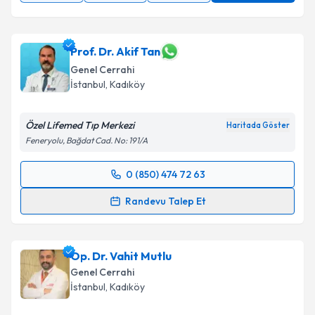
Prof. Dr. Akif Tan
Genel Cerrahi
İstanbul
, Kadıköy
Özel Lifemed Tıp Merkezi
Haritada Göster
Feneryolu, Bağdat Cad. No: 191/A
0 (850) 474 72 63
Randevu Takvimi Talebi
Randevu Talep Et
Prof. Dr. Akif Tan
için randevu takvimi talebi
oluşturun. Size bu uzmandan randevu almanız için bir
Op. Dr. Vahit Mutlu
takvim hazırlandığında e-posta ile bilgilendireceğiz.
Genel Cerrahi
E-posta Adresiniz
İstanbul
, Kadıköy