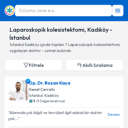
Doktor, klinik ara...
Laparoskopik kolesistektomi, Kadıköy -
İstanbul
İstanbul
Kadıköy
içinde toplam
7
Laparoskopik kolesistektomi
uygulayan doktor - uzman bulundu
Filtrele
Akıllı Sıralama
Op. Dr. Rozan Kaya
Genel Cerrahi
İstanbul
, Kadıköy
5
(
1
Değerlendirme)
Alanında çok bilgili ve tecrübeli ilgili alakalı bir doktor
Devamı
çok...