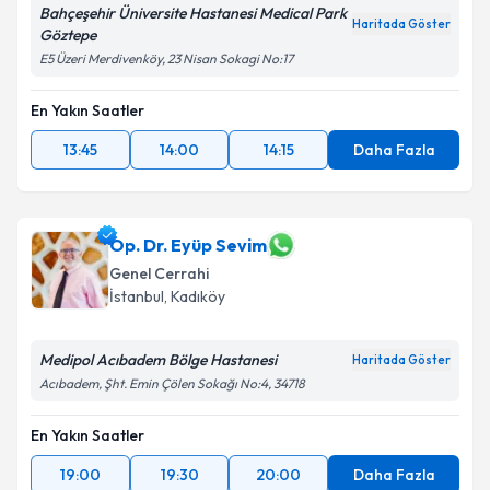
Bahçeşehir Üniversite Hastanesi Medical Park
Haritada Göster
Göztepe
E5 Üzeri Merdivenköy, 23 Nisan Sokagi No:17
En Yakın Saatler
13:45
14:00
14:15
Daha Fazla
Op. Dr. Eyüp Sevim
Genel Cerrahi
İstanbul
, Kadıköy
Medipol Acıbadem Bölge Hastanesi
Haritada Göster
Acıbadem, Şht. Emin Çölen Sokağı No:4, 34718
En Yakın Saatler
19:00
19:30
20:00
Daha Fazla