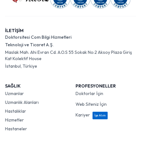
İLETİŞİM
Doktorsitesi Com Bilgi Hizmetleri
Teknoloji ve Ticaret A.Ş.
Maslak Mah. Ahi Evran Cd. A.O.S 55 Sokak No:2 Aksoy Plaza Giriş
Kat Kolektif House
İstanbul, Türkiye
SAĞLIK
PROFESYONELLER
Uzmanlar
Doktorlar İçin
Uzmanlık Alanları
Web Siteniz İçin
Hastalıklar
Kariyer
İşe Alım
Hizmetler
Hastaneler