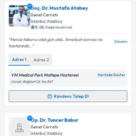
Takvim Talebini Gönder
Op. Dr. Nuray Ayper Öngen
için randevu takvimi
Doç. Dr. Mustafa Atabey
talebi oluşturun. Size bu uzmandan randevu almanız
Genel Cerrahi
için bir takvim hazırlandığında e-posta ile
İstanbul
, Kadıköy
bilgilendireceğiz.
5
(
24
Değerlendirme)
E-posta Adresiniz
Henüz taburcu olalı gün oldu. Ameliyat sonrası ne
Devamı
hastanede...
Adres
1
Adres
2
Kişisel verilerimin işlenmesine ilişkin
Aydınlatma
Metni
'ni okudum ve kişisel verilerimin belirtilen
VM Medical Park Maltepe Hastanesi
Haritada Göster
kapsamda işlenmesini kabul ediyorum.
Cevizli, Bağdat Cd. No:547
Randevu Talep Et
Takvim Talebini Gönder
Randevu Takvimi Talebi
Doç. Dr. Mustafa Atabey
için randevu takvimi talebi
Op. Dr. Tuncer Babur
oluşturun. Size bu uzmandan randevu almanız için bir
Genel Cerrahi
takvim hazırlandığında e-posta ile bilgilendireceğiz.
İstanbul
, Kadıköy