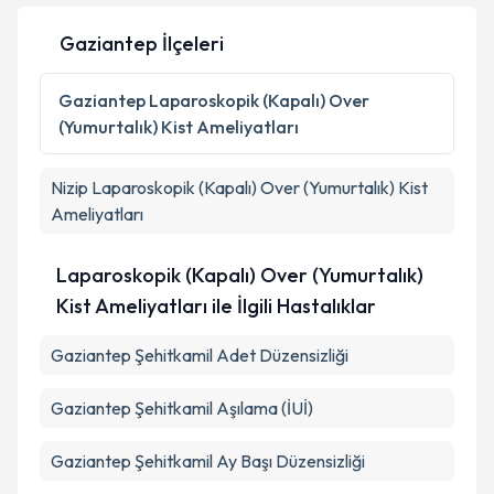
Gaziantep İlçeleri
Kişisel verilerimin işlenmesine ilişkin
Aydınlatma
Gaziantep
Laparoskopik (Kapalı) Over
Metni
'ni okudum ve kişisel verilerimin belirtilen
(Yumurtalık) Kist Ameliyatları
kapsamda işlenmesini kabul ediyorum.
Nizip
Laparoskopik (Kapalı) Over (Yumurtalık) Kist
Takvim Talebini Gönder
Ameliyatları
Laparoskopik (Kapalı) Over (Yumurtalık)
Kist Ameliyatları ile İlgili Hastalıklar
Gaziantep Şehitkamil Adet Düzensizliği
Gaziantep Şehitkamil Aşılama (İUİ)
Gaziantep Şehitkamil Ay Başı Düzensizliği