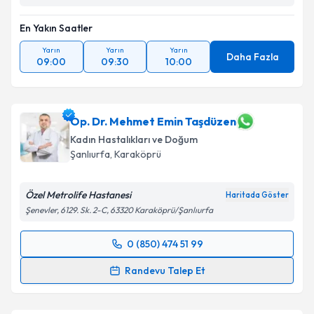
Takvim Talebini Gönder
En Yakın Saatler
Yarın
Yarın
Yarın
Daha Fazla
09:00
09:30
10:00
Op. Dr. Mehmet Emin Taşdüzen
Kadın Hastalıkları ve Doğum
Şanlıurfa
, Karaköprü
Özel Metrolife Hastanesi
Haritada Göster
Şenevler, 6129. Sk. 2-C, 63320 Karaköprü/Şanlıurfa
0 (850) 474 51 99
Randevu Takvimi Talebi
Randevu Talep Et
Op. Dr. Mehmet Emin Taşdüzen
için randevu
takvimi talebi oluşturun. Size bu uzmandan randevu