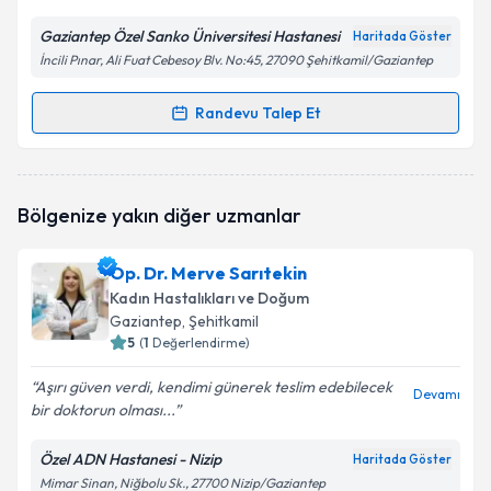
Gaziantep Özel Sanko Üniversitesi Hastanesi
Haritada Göster
İncili Pınar, Ali Fuat Cebesoy Blv. No:45, 27090 Şehitkamil/Gaziantep
Randevu Talep Et
Randevu Takvimi Talebi
Op. Dr. Necip Deniz
için randevu takvimi talebi
Bölgenize yakın diğer uzmanlar
oluşturun. Size bu uzmandan randevu almanız için bir
takvim hazırlandığında e-posta ile bilgilendireceğiz.
Op. Dr. Merve Sarıtekin
E-posta Adresiniz
Kadın Hastalıkları ve Doğum
Gaziantep
, Şehitkamil
5
(
1
Değerlendirme)
Aşırı güven verdi, kendimi günerek teslim edebilecek
Kişisel verilerimin işlenmesine ilişkin
Aydınlatma
Devamı
bir doktorun olması...
Metni
'ni okudum ve kişisel verilerimin belirtilen
kapsamda işlenmesini kabul ediyorum.
Özel ADN Hastanesi - Nizip
Haritada Göster
Mimar Sinan, Niğbolu Sk., 27700 Nizip/Gaziantep