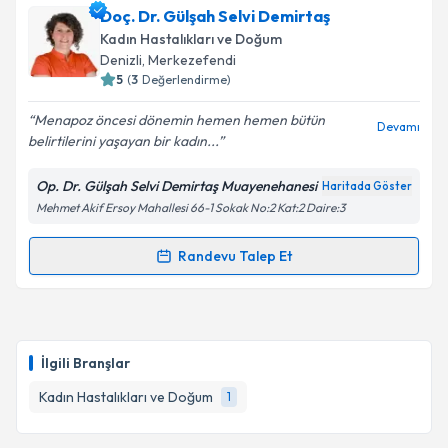
Doç. Dr. Gülşah Selvi Demirtaş
almanız için bir takvim hazırlandığında e-posta ile
bilgilendireceğiz.
Kadın Hastalıkları ve Doğum
Denizli
, Merkezefendi
E-posta Adresiniz
5
(
3
Değerlendirme)
Menapoz öncesi dönemin hemen hemen bütün
Devamı
belirtilerini yaşayan bir kadın...
Kişisel verilerimin işlenmesine ilişkin
Aydınlatma
Op. Dr. Gülşah Selvi Demirtaş Muayenehanesi
Haritada Göster
Metni
'ni okudum ve kişisel verilerimin belirtilen
Mehmet Akif Ersoy Mahallesi 66-1 Sokak No:2 Kat:2 Daire:3
kapsamda işlenmesini kabul ediyorum.
Randevu Talep Et
Randevu Takvimi Talebi
Takvim Talebini Gönder
Doç. Dr. Gülşah Selvi Demirtaş
için randevu takvimi
talebi oluşturun. Size bu uzmandan randevu almanız
İlgili Branşlar
için bir takvim hazırlandığında e-posta ile
bilgilendireceğiz.
Kadın Hastalıkları ve Doğum
1
E-posta Adresiniz