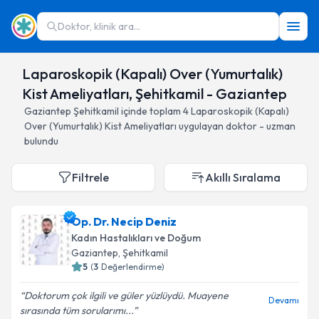
Doktor, klinik ara...
Laparoskopik (Kapalı) Over (Yumurtalık)
Kist Ameliyatları, Şehitkamil - Gaziantep
Gaziantep
Şehitkamil
içinde toplam
4
Laparoskopik (Kapalı)
Over (Yumurtalık) Kist Ameliyatları
uygulayan doktor - uzman
bulundu
Filtrele
Akıllı Sıralama
Op. Dr. Necip Deniz
Kadın Hastalıkları ve Doğum
Gaziantep
, Şehitkamil
5
(
3
Değerlendirme)
Doktorum çok ilgili ve güler yüzlüydü. Muayene
Devamı
sırasında tüm sorularımı...