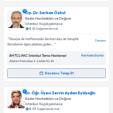
Op. Dr. Serkan Özkul
Kadın Hastalıkları ve Doğum
İstanbul
, Küçükçekmece
5
(
5
Değerlendirme)
Tavsiye ile haftamızda Serkan bey ile tanıştık.
Devamı
Kendisinin ilgisi,alakası,güler...
BHTCLINIC İstanbul Tema Hastanesi
Haritada Göster
Atakent Mahallesi 4. Cadde No:36
Randevu Talep Et
Randevu Takvimi Talebi
Op. Dr. Serkan Özkul
için randevu takvimi talebi
Dr. Öğr. Üyesi Zerrin Aydan Eyüboğlu
oluşturun. Size bu uzmandan randevu almanız için bir
Kadın Hastalıkları ve Doğum
takvim hazırlandığında e-posta ile bilgilendireceğiz.
İstanbul
, Küçükçekmece
5
(
17
Değerlendirme)
E-posta Adresiniz