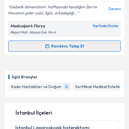
Gebelik dönemimim .haftasında tanıdığım Zerrin
Devamı
Hocamın güler yüzü, ilgisi, arkadaşlığı...
Medicalpark Florya
Haritada Göster
Kişisel verilerimin işlenmesine ilişkin
Aydınlatma
Beşyol Mah. Akasya Sok. No:4
Metni
'ni okudum ve kişisel verilerimin belirtilen
kapsamda işlenmesini kabul ediyorum.
Randevu Talep Et
Randevu Takvimi Talebi
Takvim Talebini Gönder
Dr. Öğr. Üyesi Zerrin Aydan Eyüboğlu
için randevu
takvimi talebi oluşturun. Size bu uzmandan randevu
İlgili Branşlar
almanız için bir takvim hazırlandığında e-posta ile
bilgilendireceğiz.
Kadın Hastalıkları ve Doğum
Sertifikalı Medikal Estetik
4
1
E-posta Adresiniz
İstanbul İlçeleri
Kişisel verilerimin işlenmesine ilişkin
Aydınlatma
İstanbul
Laparoskopik histerektomi