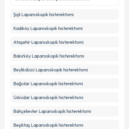
Metni
'ni okudum ve kişisel verilerimin belirtilen
kapsamda işlenmesini kabul ediyorum.
Şişli
Laparoskopik histerektomi
Takvim Talebini Gönder
Kadıköy
Laparoskopik histerektomi
Ataşehir
Laparoskopik histerektomi
Bakırköy
Laparoskopik histerektomi
Beylikdüzü
Laparoskopik histerektomi
Bağcılar
Laparoskopik histerektomi
Üsküdar
Laparoskopik histerektomi
Bahçelievler
Laparoskopik histerektomi
Beşiktaş
Laparoskopik histerektomi