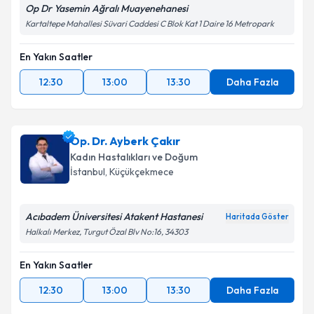
Op Dr Yasemin Ağralı Muayenehanesi
Kartaltepe Mahallesi Süvari Caddesi C Blok Kat 1 Daire 16 Metropark
En Yakın Saatler
12:30
13:00
13:30
Daha Fazla
Op. Dr. Ayberk Çakır
Kadın Hastalıkları ve Doğum
İstanbul
, Küçükçekmece
Acıbadem Üniversitesi Atakent Hastanesi
Haritada Göster
Halkalı Merkez, Turgut Özal Blv No:16, 34303
En Yakın Saatler
12:30
13:00
13:30
Daha Fazla