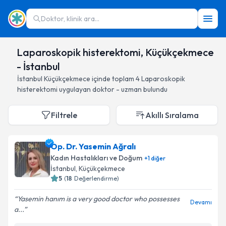
Doktor, klinik ara...
Laparoskopik histerektomi, Küçükçekmece
- İstanbul
İstanbul
Küçükçekmece
içinde toplam
4
Laparoskopik
histerektomi
uygulayan doktor - uzman bulundu
Filtrele
Akıllı Sıralama
Op. Dr. Yasemin Ağralı
Kadın Hastalıkları ve Doğum
+
1
diğer
İstanbul
, Küçükçekmece
5
(
18
Değerlendirme)
Yasemin hanım is a very good doctor who possesses
Devamı
a...