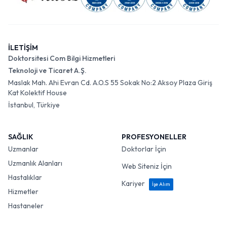
İLETİŞİM
Doktorsitesi Com Bilgi Hizmetleri
Teknoloji ve Ticaret A.Ş.
Maslak Mah. Ahi Evran Cd. A.O.S 55 Sokak No:2 Aksoy Plaza Giriş
Kat Kolektif House
İstanbul, Türkiye
SAĞLIK
PROFESYONELLER
Uzmanlar
Doktorlar İçin
Uzmanlık Alanları
Web Siteniz İçin
Hastalıklar
Kariyer
İşe Alım
Hizmetler
Hastaneler