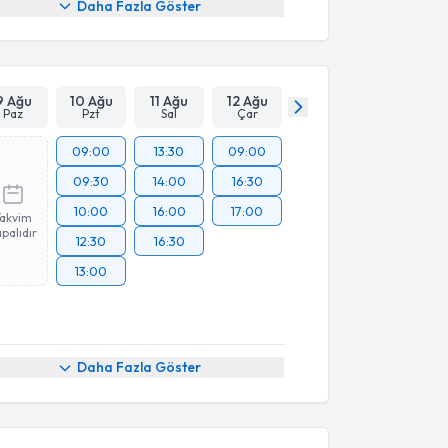
Daha Fazla Göster
9 Ağu
10 Ağu
11 Ağu
12 Ağu
Paz
Pzt
Sal
Çar
09:00
13:30
09:00
09:30
14:00
16:30
10:00
16:00
17:00
Takvim
palıdır
12:30
16:30
13:00
Daha Fazla Göster
akvimi Talebi