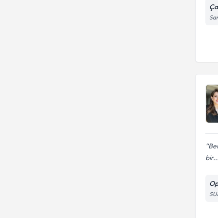
Ça
Sar
Ben
bir..
Op
SU