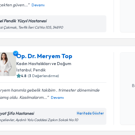
çekten güven...
Devamı
Kişisel
okudum
el Pendik Yüzyıl Hastanesi
işlenm
zi Çakmak, Tevfik İleri Cd No:105, 34890
Randevu T
Op. Dr. M
Op. Dr. Meryem Top
bu uzmandan
Kadın Hastalıkları ve Doğum
posta ile bi
İstanbul
, Pendik
4.8
(
3
Değerlendirme)
E-posta Ad
B
ryem hanımla gebelik takibim . trimester dönemimde
amış oldu. Kasılmalarım...
Devamı
Kişisel
okudum
yat Şifa Hastanesi
Haritada Göster
işlenm
çelievler, Aydınlı Yolu Caddesi Zıpkın Sokak No:10