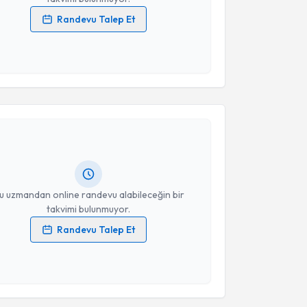
Randevu Talep Et
 verilerimin işlenmesine ilişkin
Aydınlatma Metni
'ni
 ve kişisel verilerimin belirtilen kapsamda
esini kabul ediyorum.
akvimi Talebi
Takvim Talebini Gönder
eryem Top
için randevu takvimi talebi oluşturun. Size
 randevu almanız için bir takvim hazırlandığında e-
lgilendireceğiz.
resiniz
u uzmandan online randevu alabileceğin bir
takvimi bulunmuyor.
Randevu Talep Et
 verilerimin işlenmesine ilişkin
Aydınlatma Metni
'ni
 ve kişisel verilerimin belirtilen kapsamda
esini kabul ediyorum.