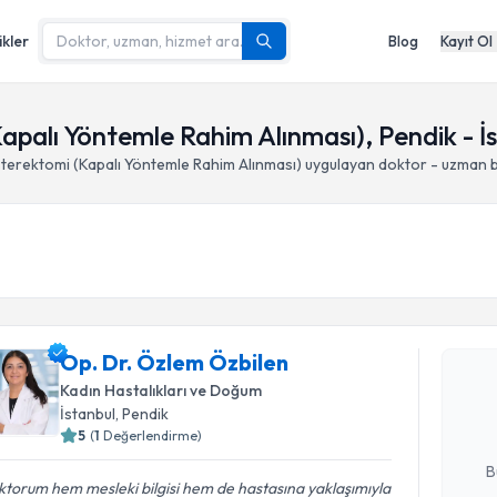
ikler
Blog
Kayıt Ol
apalı Yöntemle Rahim Alınması), Pendik - İ
terektomi (Kapalı Yöntemle Rahim Alınması)
uygulayan doktor - uzman 
Randevu T
Op. Dr. Ö
Op. Dr. Özlem Özbilen
Size bu uzm
Kadın Hastalıkları ve Doğum
hazırlandığ
İstanbul
, Pendik
5
(
1
Değerlendirme)
E-posta Ad
B
torum hem mesleki bilgisi hem de hastasına yaklaşımıyla