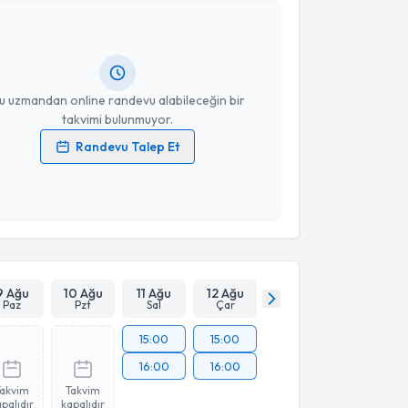
eyma Matoğlu
için randevu takvimi talebi oluşturun.
andan randevu almanız için bir takvim
ında e-posta ile bilgilendireceğiz.
resiniz
u uzmandan online randevu alabileceğin bir
takvimi bulunmuyor.
Randevu Talep Et
 verilerimin işlenmesine ilişkin
Aydınlatma Metni
'ni
 ve kişisel verilerimin belirtilen kapsamda
esini kabul ediyorum.
Takvim Talebini Gönder
9 Ağu
10 Ağu
11 Ağu
12 Ağu
Paz
Pzt
Sal
Çar
15:00
15:00
16:00
16:00
Takvim
Takvim
palıdır
kapalıdır