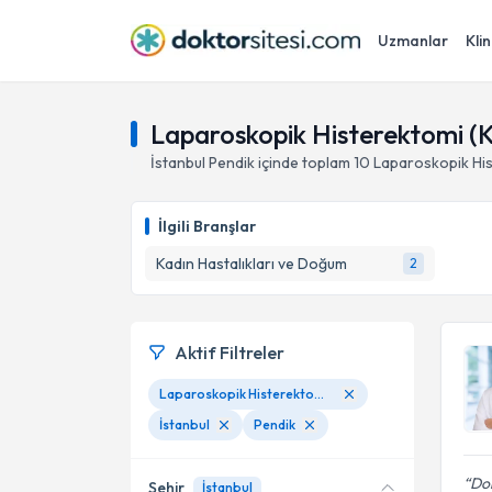
Uzmanlar
Klin
Laparoskopik Histerektomi (K
İstanbul
Pendik
içinde toplam
10
Laparoskopik His
İlgili Branşlar
Kadın Hastalıkları ve Doğum
2
Aktif Filtreler
Laparoskopik Histerektomi (Kapalı Yöntemle Rahim Alınması)
İstanbul
Pendik
Dok
Şehir
İstanbul