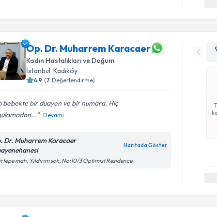
Op. Dr. Muharrem Karacaer
Kadın Hastalıkları ve Doğum
İstanbul
, Kadıköy
4.9
(
7
Değerlendirme)
 bebekte bir duayen ve bir numara. Hiç
ka
gulamadan...
Devamı
. Dr. Muharrem Karacaer
Haritada Göster
ayenehanesi
irtepe mah, Yıldırım sok, No:10/3 Optimist Residence
Randevu T