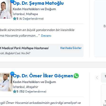
Op. Dr. Ş
Op. Dr. Şeyma Matoğlu
Size bu uzm
Kadın Hastalıkları ve Doğum
hazırlandığ
İstanbul
, Maltepe
5
(
4
Değerlendirme)
E-posta Ad
B
elik sürecimin en büyük şanslarından biri kesinlikle
ma Hocamla yollarımızın...
Devamı
Kişisel
okudum
 Medical Park Maltepe Hastanesi
Haritada Göster
işlenm
izli, Bağdat Cad. No:547
Op. Dr. Ömer İlker Göçmen
Kadın Hastalıkları ve Doğum
İstanbul
, Ataşehir
5
(
152
Değerlendirme)
gili Ömer Hocamizi arkadasimizin gecirdigi ameliyat ve
ka