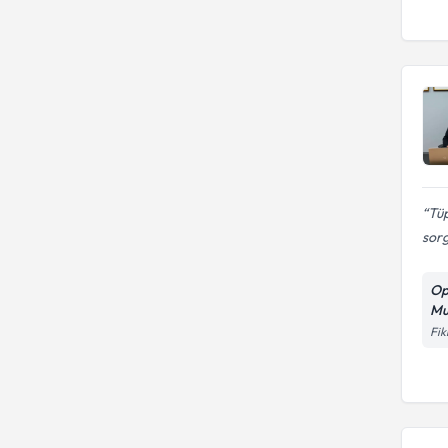
Tüp
sor
Op
Mu
Fik