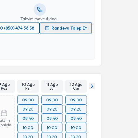
resiniz
Takvim mevcut değil.
0 (850) 474 36 58
Randevu Talep Et
 verilerimin işlenmesine ilişkin
Aydınlatma Metni
'ni
 ve kişisel verilerimin belirtilen kapsamda
esini kabul ediyorum.
Takvim Talebini Gönder
9 Ağu
10 Ağu
11 Ağu
12 Ağu
Paz
Pzt
Sal
Çar
09:00
09:00
09:00
09:20
09:20
09:20
09:40
09:40
09:40
Takvim
palıdır
10:00
10:00
10:00
10:20
10:20
10:20