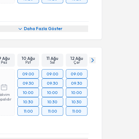
Daha Fazla Göster
9 Ağu
10 Ağu
11 Ağu
12 Ağu
Paz
Pzt
Sal
Çar
09:00
09:00
09:00
09:30
09:30
09:30
10:00
10:00
10:00
Takvim
palıdır
10:30
10:30
10:30
11:00
11:00
11:00