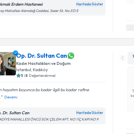
kmak Erdem Hastanesi
Haritada Göster
ay Mahallesi Alemdağ Caddesi, Sezer Sk. No:3 D:5
Op. Dr. Sultan Can
Kadın Hastalıkları ve Doğum
İstanbul
, Kadıköy
5
(
8
Değerlendirme)
 hayatım boyunca bu kadar ilgili bu kadar rafine
ka
.
Devamı
. Dr. Sultan Can
Haritada Göster
ADİYE MAHALLESİ ÖNCÜ SOK ÇELEM APT. NO 1 İÇ KAPI NO 9