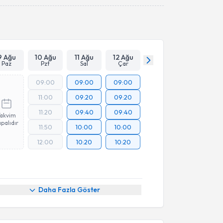
Takvim Talebini Gönder
9 Ağu
10 Ağu
11 Ağu
12 Ağu
Paz
Pzt
Sal
Çar
09:00
09:00
09:00
11:00
09:20
09:20
11:20
09:40
09:40
Takvim
palıdır
11:50
10:00
10:00
12:00
10:20
10:20
Daha Fazla Göster