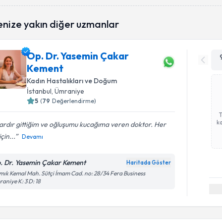
enize yakın diğer uzmanlar
Op. Dr. Yasemin Çakar
Kement
Kadın Hastalıkları ve Doğum
İstanbul
, Ümraniye
5
(
79
Değerlendirme)
ka
lardır gittiğim ve oğluşumu kucağıma veren doktor. Her
çin...
Devamı
. Dr. Yasemin Çakar Kement
Haritada Göster
ık Kemal Mah. Sütçi İmam Cad. no: 28/34 Fera Business
aniye K: 3 D: 18