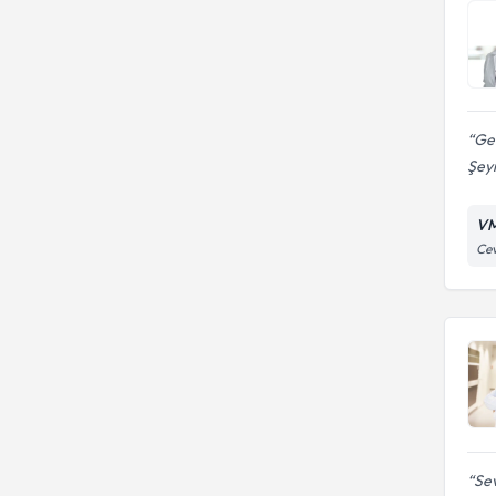
Geb
Şey
VM
Cev
Sev