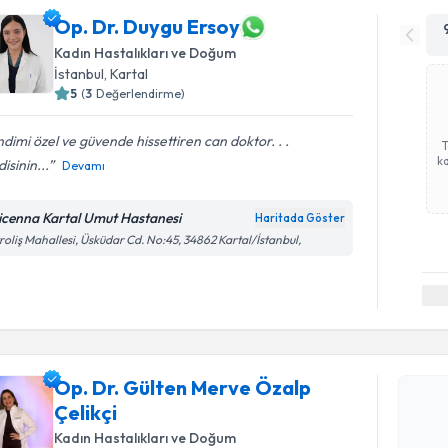
Op. Dr. Duygu Ersoy
Kadın Hastalıkları ve Doğum
İstanbul
, Kartal
5
(
3
Değerlendirme)
dimi özel ve güvende hissettiren can doktor. . .
ka
isinin...
Devamı
icenna Kartal Umut Hastanesi
Haritada Göster
roliş Mahallesi, Üsküdar Cd. No:45, 34862 Kartal/İstanbul,
Randevu T
Op. Dr. Gülten Merve Özalp
Op. Dr. G
Çelikçi
talebi oluş
takvim hazı
Kadın Hastalıkları ve Doğum