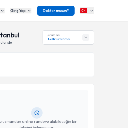
Giriş Yap
Doktor musun?
stanbul
Sıralama
Akıllı Sıralama
bulundu
akvimi Talebi
zlem Özbilen
için randevu takvimi talebi oluşturun.
andan randevu almanız için bir takvim
ında e-posta ile bilgilendireceğiz.
resiniz
u uzmandan online randevu alabileceğin bir
takvimi bulunmuyor.