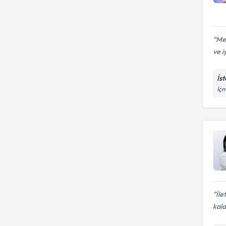
Me
ve iy
İs
İçm
İle
kald