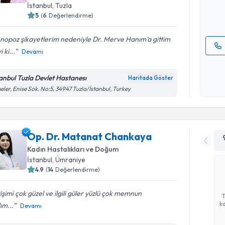
İstanbul
, Tuzla
E-posta Ad
5
(
6
Değerlendirme)
nopoz şikayetlerim nedeniyle Dr. Merve Hanım’a gittim
i ki...
Devamı
Kişisel
okudum
tanbul Tuzla Devlet Hastanesı
Haritada Göster
işlenm
eler, Enise Sok. No:5, 34947 Tuzla/İstanbul, Turkey
Op. Dr. Matanat Chankaya
Kadın Hastalıkları ve Doğum
İstanbul
, Ümraniye
4.9
(
14
Değerlendirme)
tişimi çok güzel ve ilgili güler yüzlü çok memnun
ka
ım...
Devamı