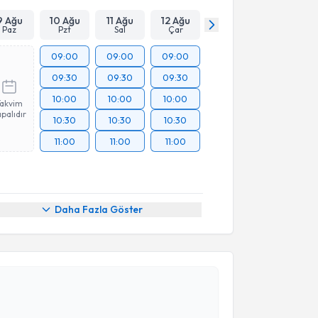
9 Ağu
10 Ağu
11 Ağu
12 Ağu
Paz
Pzt
Sal
Çar
09:00
09:00
09:00
09:30
09:30
09:30
10:00
10:00
10:00
Takvim
palıdır
10:30
10:30
10:30
11:00
11:00
11:00
Daha Fazla Göster
akvimi Talebi
ülten Merve Özalp Çelikçi
için randevu takvimi
turun. Size bu uzmandan randevu almanız için bir
rlandığında e-posta ile bilgilendireceğiz.