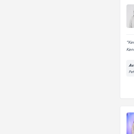
Ken
Kend
Av
Pet