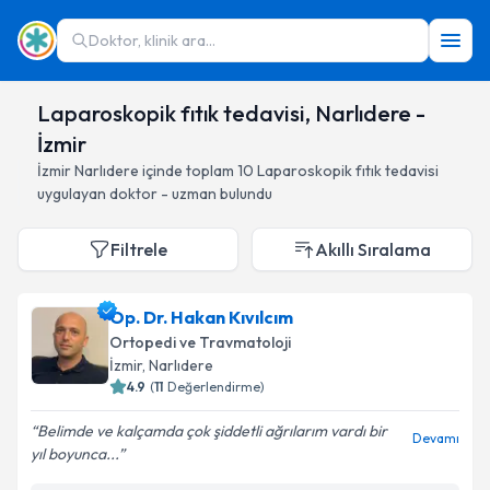
Doktor, klinik ara...
Laparoskopik fıtık tedavisi, Narlıdere -
İzmir
İzmir
Narlıdere
içinde toplam
10
Laparoskopik fıtık tedavisi
uygulayan doktor - uzman bulundu
Filtrele
Akıllı Sıralama
Op. Dr. Hakan Kıvılcım
Ortopedi ve Travmatoloji
İzmir
, Narlıdere
4.9
(
11
Değerlendirme)
Belimde ve kalçamda çok şiddetli ağrılarım vardı bir
Devamı
yıl boyunca...