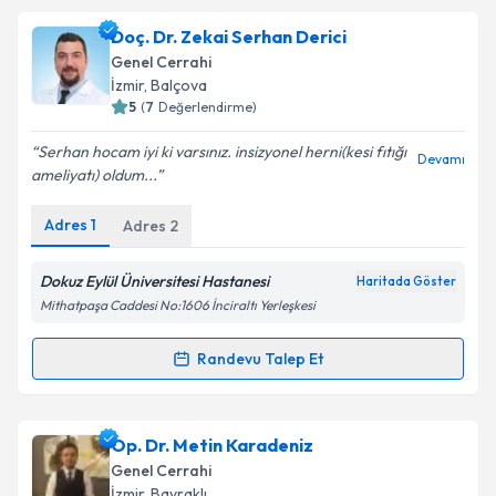
Doç. Dr. Zekai Serhan Derici
Genel Cerrahi
İzmir
, Balçova
5
(
7
Değerlendirme)
Serhan hocam iyi ki varsınız. insizyonel herni(kesi fıtığı
Devamı
ameliyatı) oldum...
Adres
1
Adres
2
Dokuz Eylül Üniversitesi Hastanesi
Haritada Göster
Mithatpaşa Caddesi No:1606 İnciraltı Yerleşkesi
Randevu Talep Et
Randevu Takvimi Talebi
Doç. Dr. Zekai Serhan Derici
için randevu takvimi
Op. Dr. Metin Karadeniz
talebi oluşturun. Size bu uzmandan randevu almanız
Genel Cerrahi
için bir takvim hazırlandığında e-posta ile
İzmir
, Bayraklı