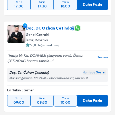
Yarın
Yarın
Yarın
Daha Fazla
17:00
17:30
18:00
Doç. Dr. Özhan Çetindağ
Genel Cerrahi
İzmir
, Bayraklı
5
(
11
Değerlendirme)
İnatçı bir KIL DÖNMESİ şikayetim vardı. Özhan
Devamı
ÇETİNDAĞ hocam sabırla...
Doç. Dr. Özhan Çetindağ
Haritada Göster
Mansuroğlu mah. 1593/1 SK. Lider centrio no:2 iç kapı no:16
En Yakın Saatler
Yarın
Yarın
Yarın
Daha Fazla
09:00
09:30
10:00