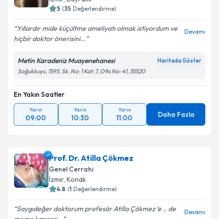
bilgilendireceğiz.
5
(
35
Değerlendirme)
E-posta Adresiniz
Yıllardır mide küçültme ameliyatı olmak istiyordum ve
Devamı
hiçbir doktor önerisini...
Metin Karadeniz Muayenehanesi
Haritada Göster
Soğukkuyu, 1595. Sk. No: 1 Kat: 7, Ofis No: 41, 35520
Kişisel verilerimin işlenmesine ilişkin
Aydınlatma
Metni
'ni okudum ve kişisel verilerimin belirtilen
kapsamda işlenmesini kabul ediyorum.
En Yakın Saatler
Yarın
Yarın
Yarın
Daha Fazla
09:00
10:30
11:00
Takvim Talebini Gönder
Prof. Dr. Atilla Çökmez
Genel Cerrahi
İzmir
, Konak
4.8
(
1
Değerlendirme)
Saygıdeğer doktorum profesör Atilla Çökmez ‘e .. de
Devamı