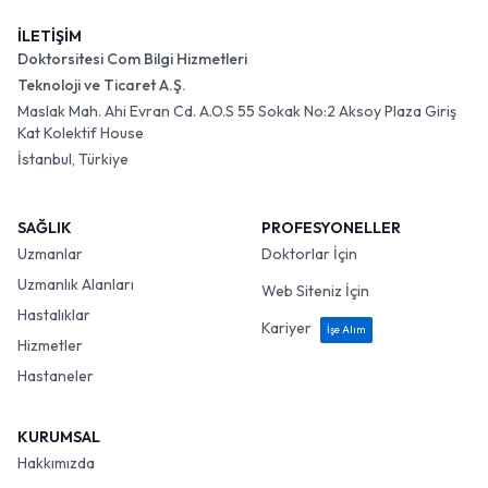
İLETİŞİM
Doktorsitesi Com Bilgi Hizmetleri
Teknoloji ve Ticaret A.Ş.
Maslak Mah. Ahi Evran Cd. A.O.S 55 Sokak No:2 Aksoy Plaza Giriş
Kat Kolektif House
İstanbul, Türkiye
SAĞLIK
PROFESYONELLER
Uzmanlar
Doktorlar İçin
Uzmanlık Alanları
Web Siteniz İçin
Hastalıklar
Kariyer
İşe Alım
Hizmetler
Hastaneler
KURUMSAL
Hakkımızda