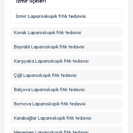
İzmir İlçeleri
Kişisel verilerimin işlenmesine ilişkin
Aydınlatma
Metni
'ni okudum ve kişisel verilerimin belirtilen
İzmir
Laparoskopik fıtık tedavisi
kapsamda işlenmesini kabul ediyorum.
Konak
Laparoskopik fıtık tedavisi
Takvim Talebini Gönder
Bayraklı
Laparoskopik fıtık tedavisi
Karşıyaka
Laparoskopik fıtık tedavisi
Çiğli
Laparoskopik fıtık tedavisi
Balçova
Laparoskopik fıtık tedavisi
Bornova
Laparoskopik fıtık tedavisi
Karabağlar
Laparoskopik fıtık tedavisi
Menemen
Laparoskopik fıtık tedavisi