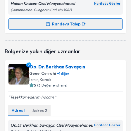
Hakan Kıvılcım Özel Muayenehanesi
Haritada Göster
Çamtepe Mah. Güngören Cad. No:108/1
Randevu Talep Et
Randevu Takvimi Talebi
Op. Dr. Hakan Kıvılcım
için randevu takvimi talebi
Bölgenize yakın diğer uzmanlar
oluşturun. Size bu uzmandan randevu almanız için bir
takvim hazırlandığında e-posta ile bilgilendireceğiz.
Op. Dr. Berkhan Savaşçın
E-posta Adresiniz
Genel Cerrahi
+
1
diğer
İzmir
, Konak
5
(
3
Değerlendirme)
Teşekkür ederim hocam
Kişisel verilerimin işlenmesine ilişkin
Aydınlatma
Metni
'ni okudum ve kişisel verilerimin belirtilen
Adres
1
kapsamda işlenmesini kabul ediyorum.
Adres
2
Op.Dr Berkhan Savaşçın Özel Muayenehanesi
Haritada Göster
Takvim Talebini Gönder