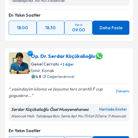
Talatpaşa Bul. No: 40/3 Alsancak
En Yakın Saatler
Yarın
18:00
18:30
Daha Fazla
09:00
Op. Dr. Serdar Küçükalioğlu
Genel Cerrahi
+
2
diğer
İzmir
, Konak
4.8
(
3
Değerlendirme)
yasindayim kiloma ve boyuma ters orantili F cup
Devamı
goguslere...
Serdar Küçükalioğlu Özel Muayenehanesi
Haritada Göster
Alsancak Mah. Talatpaşa Bulv. Sema Apt. No:75 Kat:3 Daire: 11 Alsancak
En Yakın Saatler