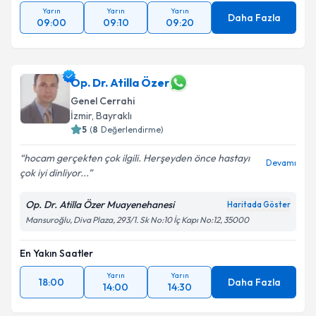
Yarın
Yarın
Yarın
Daha Fazla
09:00
09:10
09:20
Op. Dr. Atilla Özer
Genel Cerrahi
İzmir
, Bayraklı
5
(
8
Değerlendirme)
hocam gerçekten çok ilgili. Herşeyden önce hastayı
Devamı
çok iyi dinliyor...
Op. Dr. Atilla Özer Muayenehanesi
Haritada Göster
Mansuroğlu, Diva Plaza, 293/1. Sk No:10 İç Kapı No:12, 35000
En Yakın Saatler
Yarın
Yarın
18:00
Daha Fazla
14:00
14:30