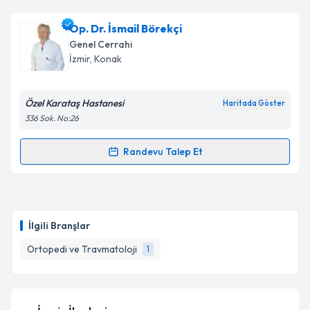
Op. Dr. İsmail Börekçi
Genel Cerrahi
İzmir
, Konak
Özel Karataş Hastanesi
Haritada Göster
336 Sok. No:26
Randevu Talep Et
Randevu Takvimi Talebi
Op. Dr. İsmail Börekçi
için randevu takvimi talebi
oluşturun. Size bu uzmandan randevu almanız için bir
İlgili Branşlar
takvim hazırlandığında e-posta ile bilgilendireceğiz.
Ortopedi ve Travmatoloji
1
E-posta Adresiniz