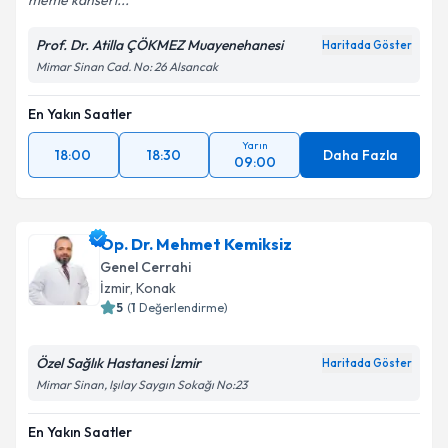
meme kanseri...
Prof. Dr. Atilla ÇÖKMEZ Muayenehanesi
Haritada Göster
Mimar Sinan Cad. No: 26 Alsancak
En Yakın Saatler
Yarın
18:00
18:30
Daha Fazla
09:00
Op. Dr. Mehmet Kemiksiz
Genel Cerrahi
İzmir
, Konak
5
(
1
Değerlendirme)
Özel Sağlık Hastanesi İzmir
Haritada Göster
Mimar Sinan, Işılay Saygın Sokağı No:23
En Yakın Saatler