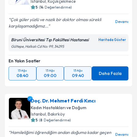
İstanbul
, Küçükçekmece
5
(
14
Değerlendirme)
Çok güler yüzlü ve nazik bir doktor olması sürekli
Devamı
karşılaşamadığımız...
Biruni Üniversitesi Tıp Fakültesi Hastanesi
Haritada Göster
Gültepe, Halkalı Cd No: 99, 34295
En Yakın Saatler
13 Ağu
13 Ağu
13 Ağu
Daha Fazla
08:40
09:00
09:40
Doç. Dr. Mehmet Ferdi Kıncı
Kadın Hastalıkları ve Doğum
İstanbul
, Bakırköy
5
(
8
Değerlendirme)
Hamileliğimi öğrendiğim andan doğuma kadar geçen
Devamı