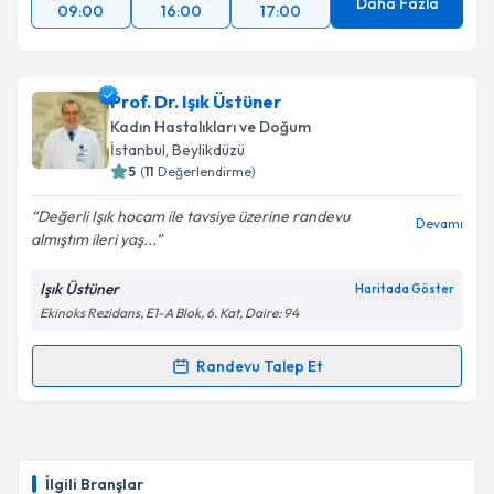
Daha Fazla
09:00
16:00
17:00
Prof. Dr. Işık Üstüner
Kadın Hastalıkları ve Doğum
İstanbul
, Beylikdüzü
5
(
11
Değerlendirme)
Değerli Işık hocam ile tavsiye üzerine randevu
Devamı
almıştım ileri yaş...
Işık Üstüner
Haritada Göster
Ekinoks Rezidans, E1-A Blok, 6. Kat, Daire: 94
Randevu Talep Et
Randevu Takvimi Talebi
Prof. Dr. Işık Üstüner
için randevu takvimi talebi
oluşturun. Size bu uzmandan randevu almanız için bir
İlgili Branşlar