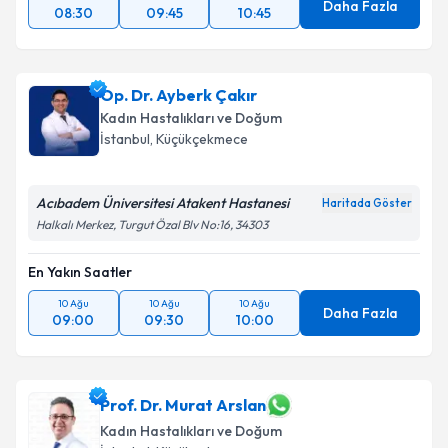
Daha Fazla
08:30
09:45
10:45
Op. Dr. Ayberk Çakır
Kadın Hastalıkları ve Doğum
İstanbul
, Küçükçekmece
Acıbadem Üniversitesi Atakent Hastanesi
Haritada Göster
Halkalı Merkez, Turgut Özal Blv No:16, 34303
En Yakın Saatler
10 Ağu
10 Ağu
10 Ağu
Daha Fazla
09:00
09:30
10:00
Prof. Dr. Murat Arslan
Kadın Hastalıkları ve Doğum