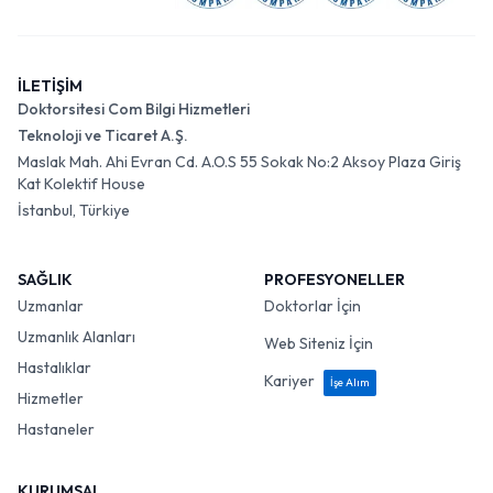
İLETİŞİM
Doktorsitesi Com Bilgi Hizmetleri
Teknoloji ve Ticaret A.Ş.
Maslak Mah. Ahi Evran Cd. A.O.S 55 Sokak No:2 Aksoy Plaza Giriş
Kat Kolektif House
İstanbul, Türkiye
SAĞLIK
PROFESYONELLER
Uzmanlar
Doktorlar İçin
Uzmanlık Alanları
Web Siteniz İçin
Hastalıklar
Kariyer
İşe Alım
Hizmetler
Hastaneler
KURUMSAL