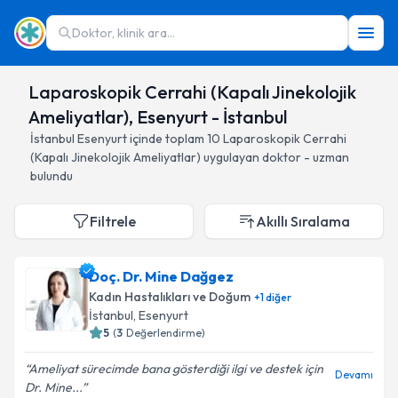
Doktor, klinik ara...
Laparoskopik Cerrahi (Kapalı Jinekolojik
Ameliyatlar), Esenyurt - İstanbul
İstanbul
Esenyurt
içinde toplam
10
Laparoskopik Cerrahi
(Kapalı Jinekolojik Ameliyatlar)
uygulayan doktor - uzman
bulundu
Filtrele
Akıllı Sıralama
Doç. Dr. Mine Dağgez
Kadın Hastalıkları ve Doğum
+
1
diğer
İstanbul
, Esenyurt
5
(
3
Değerlendirme)
Ameliyat sürecimde bana gösterdiği ilgi ve destek için
Devamı
Dr. Mine...