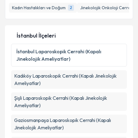
takvim hazırlandığında e-posta ile bilgilendireceğiz.
Kadın Hastalıkları ve Doğum
Jinekolojik Onkoloji Cerrahisi
2
E-posta Adresiniz
İstanbul İlçeleri
Kişisel verilerimin işlenmesine ilişkin
Aydınlatma
Metni
'ni okudum ve kişisel verilerimin belirtilen
İstanbul
Laparoskopik Cerrahi (Kapalı
kapsamda işlenmesini kabul ediyorum.
Jinekolojik Ameliyatlar)
Takvim Talebini Gönder
Kadıköy
Laparoskopik Cerrahi (Kapalı Jinekolojik
Ameliyatlar)
Şişli
Laparoskopik Cerrahi (Kapalı Jinekolojik
Ameliyatlar)
Gaziosmanpaşa
Laparoskopik Cerrahi (Kapalı
Jinekolojik Ameliyatlar)