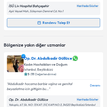
İSÜ Liv Hospital Bahçeşehir
Haritada Göster
Aşık Veysel Mah, Süleyman Demirel Cd. No:1
Randevu Talep Et
Randevu Takvimi Talebi
Op. Dr. Cansu Kaya
için randevu takvimi talebi
Bölgenize yakın diğer uzmanlar
oluşturun. Size bu uzmandan randevu almanız için bir
takvim hazırlandığında e-posta ile bilgilendireceğiz.
Op. Dr. Abdulkadir Güllüce
E-posta Adresiniz
Kadın Hastalıkları ve Doğum
İstanbul
, Beylikdüzü
5
(
111
Değerlendirme)
Kişisel verilerimin işlenmesine ilişkin
Aydınlatma
Abdulkadir hocama barbie vajina ve genital
Devamı
Metni
'ni okudum ve kişisel verilerimin belirtilen
beyazlatma icin gittigim bu...
kapsamda işlenmesini kabul ediyorum.
Op. Dr. Abdulkadir Güllüce
Haritada Göster
Yakuplu, 67. Sk. NO: 13 KAT: 3 İC KAPI NO:3, 34520 Beylikdüzü/İstanbul