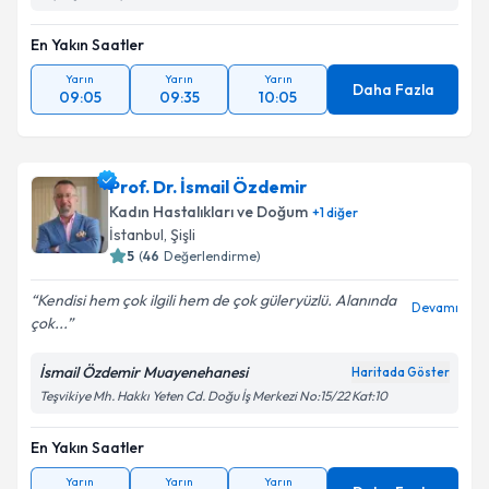
En Yakın Saatler
Yarın
Yarın
Yarın
Daha Fazla
09:05
09:35
10:05
Prof. Dr. İsmail Özdemir
Kadın Hastalıkları ve Doğum
+
1
diğer
İstanbul
, Şişli
5
(
46
Değerlendirme)
Kendisi hem çok ilgili hem de çok güleryüzlü. Alanında
Devamı
çok...
İsmail Özdemir Muayenehanesi
Haritada Göster
Teşvikiye Mh. Hakkı Yeten Cd. Doğu İş Merkezi No:15/22 Kat:10
En Yakın Saatler
Yarın
Yarın
Yarın