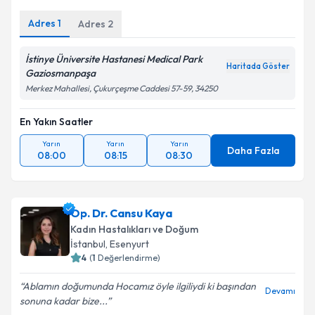
Adres
1
Adres
2
İstinye Üniversite Hastanesi Medical Park
Haritada Göster
Gaziosmanpaşa
Merkez Mahallesi, Çukurçeşme Caddesi 57-59, 34250
En Yakın Saatler
Yarın
Yarın
Yarın
Daha Fazla
08:00
08:15
08:30
Op. Dr. Cansu Kaya
Kadın Hastalıkları ve Doğum
İstanbul
, Esenyurt
4
(
1
Değerlendirme)
Ablamın doğumunda Hocamız öyle ilgiliydi ki başından
Devamı
sonuna kadar bize...