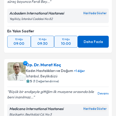
süreç boyunca Ferdi Bey...
Acıbadem International Hastanesi
Haritada Göster
Yeşilköy, İstanbul Caddesi No:82
En Yakın Saatler
10 Ağu
10 Ağu
10 Ağu
Daha Fazla
09:00
09:30
10:00
Op. Dr. Murat Koç
Kadın Hastalıkları ve Doğum
+
1
diğer
İstanbul
, Beylikdüzü
5
(
1
Değerlendirme)
Büyük bir endişeyle gittiğim ilk muayene sırasında bile
Devamı
beni inanılmaz...
Medicana International Hastanesi
Haritada Göster
Büyükşehir, Beylikdüzü Cd. No:3