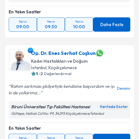
Takvim Talebini Gönder
En Yakın Saatler
Yarın
Yarın
Yarın
Daha Fazla
09:00
09:30
10:00
Op. Dr. Enes Serhat Coşkun
Kadın Hastalıkları ve Doğum
İstanbul
, Küçükçekmece
5
(
2
Değerlendirme)
Rahim sarkması şikâyetiyle kendisine başvurdum ve iyi
Devamı
ki de yollarımız...
Biruni Üniversitesi Tıp Fakültesi Hastanesi
Haritada Göster
Gültepe, Halkalı Cd No: 99, 34295 Küçükçekmece/İstanbul
En Yakın Saatler
Yarın
Yarın
Yarın