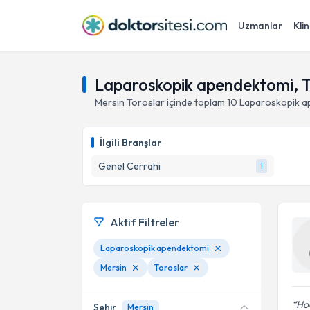
Uzmanlar
Klin
Laparoskopik apendektomi, T
Mersin
Toroslar
içinde toplam
10
Laparoskopik a
İlgili Branşlar
Genel Cerrahi
1
Aktif Filtreler
Laparoskopik apendektomi
Mersin
Toroslar
Ho
Şehir
Mersin