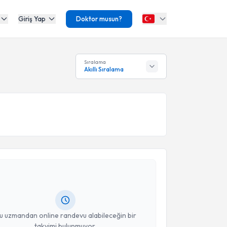
Giriş Yap
Doktor musun?
Sıralama
Akıllı Sıralama
akvimi Talebi
dullah Serin
için randevu takvimi talebi oluşturun.
andan randevu almanız için bir takvim
ında e-posta ile bilgilendireceğiz.
resiniz
u uzmandan online randevu alabileceğin bir
takvimi bulunmuyor.