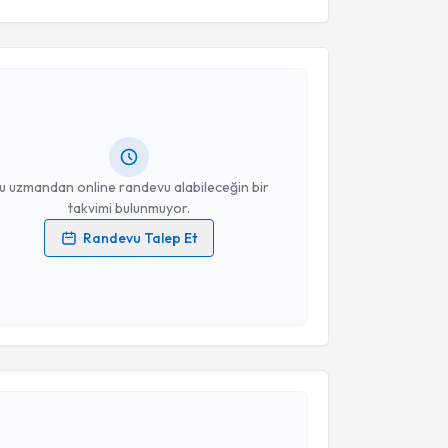
akvimi Talebi
ekai Ögetman
için randevu takvimi talebi oluşturun.
andan randevu almanız için bir takvim
ında e-posta ile bilgilendireceğiz.
resiniz
u uzmandan online randevu alabileceğin bir
takvimi bulunmuyor.
Randevu Talep Et
 verilerimin işlenmesine ilişkin
Aydınlatma Metni
'ni
 ve kişisel verilerimin belirtilen kapsamda
esini kabul ediyorum.
akvimi Talebi
Takvim Talebini Gönder
Ramazan Mahanoğlu
için randevu takvimi talebi
Size bu uzmandan randevu almanız için bir takvim
ında e-posta ile bilgilendireceğiz.