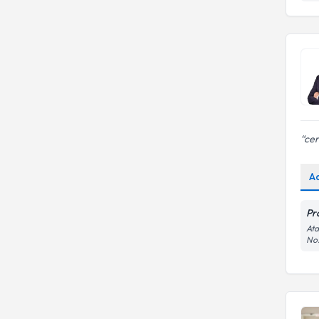
cer
A
Pr
Ata
No: