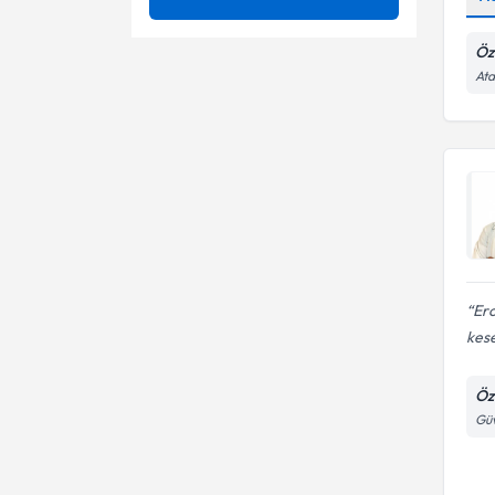
Ankilostomiyaz
Abdominal ultrasonografi
Öz
Ata
Pankreas Hastalıkları
Anorektal bölge cerrahisi
Op. Dr.
Sindirim Yolu Cerrahisi
Laparoskopik apendektomi
Ur (tümör)
Polipektomi
Tiroidektomi
Ero
kese
Öz
Güv