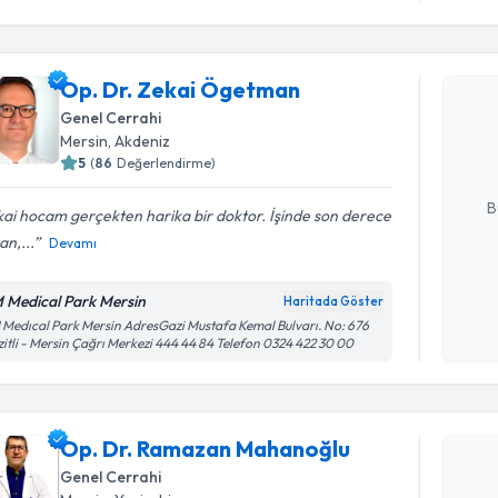
Randevu T
Op. Dr. Zekai Ögetman
Op. Dr. Z
Size bu uzm
Genel Cerrahi
hazırlandığ
Mersin
, Akdeniz
5
(
86
Değerlendirme)
E-posta Ad
B
ai hocam gerçekten harika bir doktor. İşinde son derece
n,...
Devamı
Kişisel
 Medical Park Mersin
Haritada Göster
okudum
Medıcal Park Mersin AdresGazi Mustafa Kemal Bulvarı. No: 676
işlenm
itli - Mersin Çağrı Merkezi 444 44 84 Telefon 0324 422 30 00
Randevu T
Op. Dr. 
Op. Dr. Ramazan Mahanoğlu
oluşturun. 
Genel Cerrahi
hazırlandığ