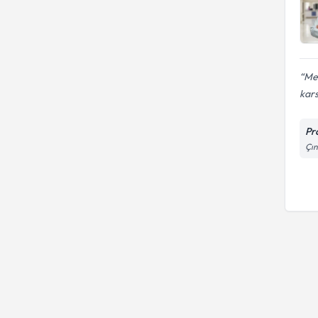
Me
kars
Pr
Çın