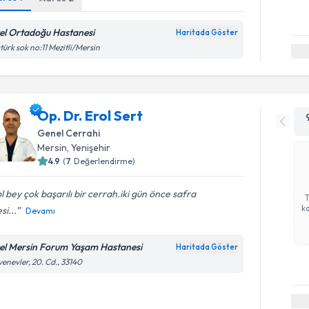
el Ortadoğu Hastanesi
Haritada Göster
türk sok no:11 Mezitli/Mersin
Op. Dr. Erol Sert
Genel Cerrahi
Mersin
, Yenişehir
4.9
(
7
Değerlendirme)
l bey çok başarılı bir cerrah.iki gün önce safra
ka
si...
Devamı
el Mersin Forum Yaşam Hastanesi
Haritada Göster
enevler, 20. Cd., 33140