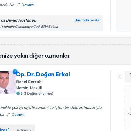
ardı. Ne...
Devamı
Kişisel
okudum
ros Devlet Hastanesi
Haritada Göster
işlenm
i Mahalle Cemalpaşa Cad. 5314 Sokak
enize yakın diğer uzmanlar
Op. Dr. Doğan Erkal
Genel Cerrahi
Mersin
, Mezitli
5
(
1
Değerlendirme)
inlikle çok iyi niyetli samimi ve içten bir doktor.hastasiyla
ka
bir...
Devamı
dres
1
Adres
2