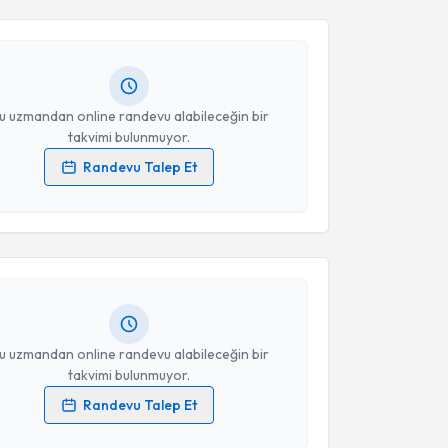
Ahmet Koray Öcal
için randevu takvimi talebi
Size bu uzmandan randevu almanız için bir takvim
ında e-posta ile bilgilendireceğiz.
Takvim Talebini Gönder
resiniz
u uzmandan online randevu alabileceğin bir
takvimi bulunmuyor.
Randevu Talep Et
akvimi Talebi
 verilerimin işlenmesine ilişkin
Aydınlatma Metni
'ni
 ve kişisel verilerimin belirtilen kapsamda
esini kabul ediyorum.
K.süha Aydın
için randevu takvimi talebi oluşturun.
andan randevu almanız için bir takvim
ında e-posta ile bilgilendireceğiz.
Takvim Talebini Gönder
resiniz
u uzmandan online randevu alabileceğin bir
takvimi bulunmuyor.
Randevu Talep Et
 verilerimin işlenmesine ilişkin
Aydınlatma Metni
'ni
 ve kişisel verilerimin belirtilen kapsamda