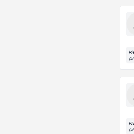
Me
Çif
Me
Çif