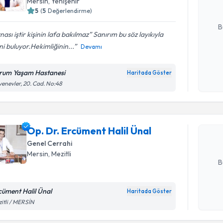
Mersin
, Yenişehir
5
(
5
Değerlendirme)
E-posta Ad
B
nası iştir kişinin lafa bakılmaz” Sanırım bu söz layıkıyla
ni buluyor.Hekimliğinin...
Devamı
Kişisel
okudum
rum Yaşam Hastanesi
Haritada Göster
Randevu T
işlenm
enevler, 20. Cad. No:48
Op. Dr. Er
oluşturun. 
Op. Dr. Ercüment Halil Ünal
hazırlandığ
Genel Cerrahi
E-posta Ad
Mersin
, Mezitli
B
cüment Halil Ünal
Haritada Göster
Randevu T
Kişisel
itli / MERSİN
okudum
işlenm