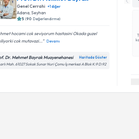
Genel Cerrahi
+
1
diğer
Adana
, Seyhan
5
(
90
Değerlendirme)
hmet hocami cok seviyorum hastasini Okada guzel
ka
iliyorki cok mutavazi...
Devamı
of. Dr. Mehmet Bayrak Muayenehanesi
Haritada Göster
arlı Mah. 61027 Sokak Sunar Nuri Çomu İş merkezi A Blok K:9 D:92