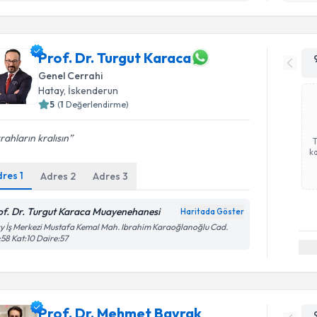
işlenm
Prof. Dr. Turgut Karaca
Genel Cerrahi
Hatay
, İskenderun
5
(
1
Değerlendirme)
rahların kralısın
ka
dres
1
Adres
2
Adres
3
of. Dr. Turgut Karaca Muayenehanesi
Haritada Göster
y İş Merkezi Mustafa Kemal Mah. Ibrahim Karaoğlanoğlu Cad.
58 Kat:10 Daire:57
Prof. Dr. Mehmet Bayrak