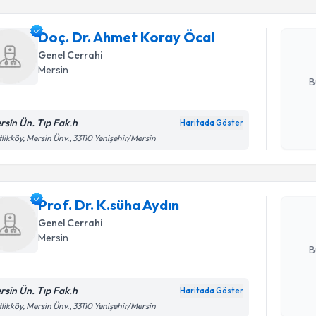
Doç. Dr. 
oluşturun. 
Doç. Dr. Ahmet Koray Öcal
hazırlandığ
Genel Cerrahi
E-posta Ad
Mersin
B
rsin Ün. Tıp Fak.h
Haritada Göster
Randevu T
Kişisel
tlikköy, Mersin Ünv., 33110 Yenişehir/Mersin
okudum
işlenm
Prof. Dr. 
Size bu uzm
Prof. Dr. K.süha Aydın
hazırlandığ
Genel Cerrahi
E-posta Ad
Mersin
B
rsin Ün. Tıp Fak.h
Haritada Göster
Kişisel
tlikköy, Mersin Ünv., 33110 Yenişehir/Mersin
okudum