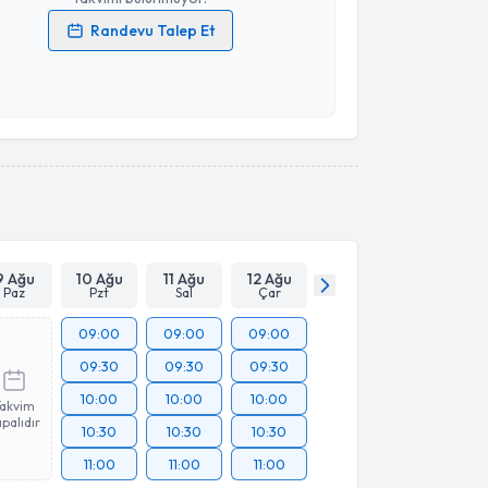
Randevu Talep Et
 verilerimin işlenmesine ilişkin
Aydınlatma Metni
'ni
 ve kişisel verilerimin belirtilen kapsamda
esini kabul ediyorum.
Takvim Talebini Gönder
9 Ağu
10 Ağu
11 Ağu
12 Ağu
Paz
Pzt
Sal
Çar
09:00
09:00
09:00
09:30
09:30
09:30
10:00
10:00
10:00
Takvim
palıdır
10:30
10:30
10:30
11:00
11:00
11:00