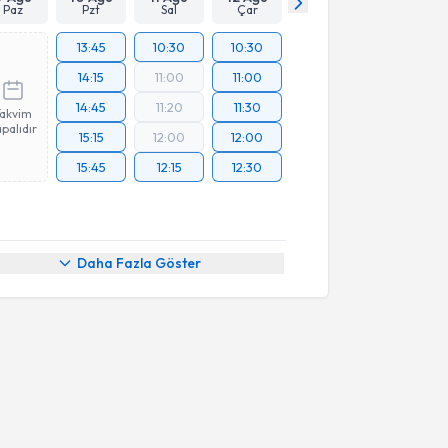
Paz
Pzt
Sal
Çar
13:45
10:30
10:30
14:15
11:00
11:00
14:45
11:20
11:30
Takvim
palıdır
15:15
12:00
12:00
15:45
12:15
12:30
Daha Fazla Göster