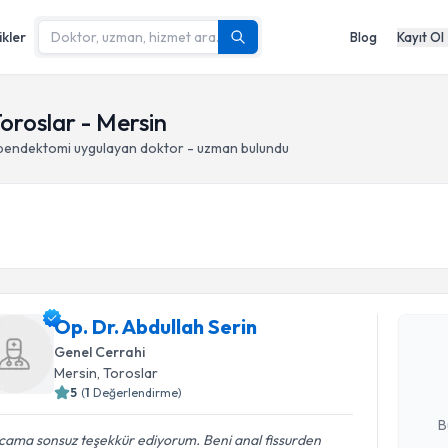
ikler
Blog
Kayıt Ol
oroslar - Mersin
pendektomi
uygulayan doktor - uzman bulundu
Randevu T
Op. Dr. Ab
Op. Dr. Abdullah Serin
Size bu uzm
Genel Cerrahi
hazırlandığ
Mersin
, Toroslar
5
(
1
Değerlendirme)
E-posta Ad
B
cama sonsuz teşekkür ediyorum. Beni anal fissurden