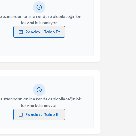
resiniz
u uzmandan online randevu alabileceğin bir
takvimi bulunmuyor.
Randevu Talep Et
 verilerimin işlenmesine ilişkin
Aydınlatma Metni
'ni
 ve kişisel verilerimin belirtilen kapsamda
akvimi Talebi
esini kabul ediyorum.
cüment Halil Ünal
için randevu takvimi talebi
Takvim Talebini Gönder
Size bu uzmandan randevu almanız için bir takvim
ında e-posta ile bilgilendireceğiz.
resiniz
u uzmandan online randevu alabileceğin bir
takvimi bulunmuyor.
Randevu Talep Et
akvimi Talebi
 verilerimin işlenmesine ilişkin
Aydınlatma Metni
'ni
 ve kişisel verilerimin belirtilen kapsamda
esini kabul ediyorum.