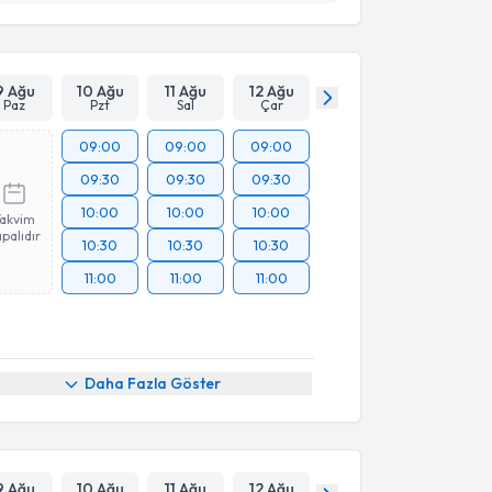
esini kabul ediyorum.
Takvim Talebini Gönder
9 Ağu
10 Ağu
11 Ağu
12 Ağu
Paz
Pzt
Sal
Çar
09:00
09:00
09:00
09:30
09:30
09:30
10:00
10:00
10:00
Takvim
palıdır
10:30
10:30
10:30
11:00
11:00
11:00
Daha Fazla Göster
9 Ağu
10 Ağu
11 Ağu
12 Ağu