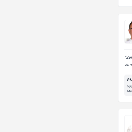
Zek
uzma
BM
VM 
Mez