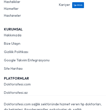
Hastalıklar
Kariyer
İşe Alım
Hizmetler
Hastaneler
KURUMSAL
Hakkımızda
Bize Ulaşın
Gizlilik Politikası
Google Takvim Entegrasyonu
Site Haritası
PLATFORMLAR
Doktorsitesi.com
Doktorsitesi.az
Doktorsitesi.com sağlık sektöründe hizmet veren tıp doktorları,
diş hekimleri, fizyoterapistler, psikologlar vb. sağlık