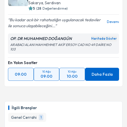
Sakarya
, Serdivan
5
(
28
Değerlendirme)
Bu kadar acılı bir rahatsızlığın uygulanacak tedaviler
Devamı
ile sonuca ulaşabileceğini...
OP. DR MUHAMMED DOĞANGÜN
Haritada Göster
ARABACI ALANI MAH MEHMET AKİF ERSOY CAD NO 49 DAİRE NO
103
En Yakın Saatler
10 Ağu
10 Ağu
09:00
Daha Fazla
09:00
10:00
İlgili Branşlar
Genel Cerrahi
1