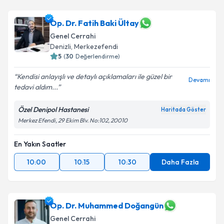
Op. Dr. Fatih Baki Ültay
Genel Cerrahi
Denizli
, Merkezefendi
5
(
30
Değerlendirme)
Kendisi anlayışlı ve detaylı açıklamaları ile güzel bir
Devamı
tedavi aldım...
Özel Denipol Hastanesi
Haritada Göster
Merkez Efendi, 29 Ekim Blv. No:102, 20010
En Yakın Saatler
10:00
10:15
10:30
Daha Fazla
Op. Dr. Muhammed Doğangün
Genel Cerrahi