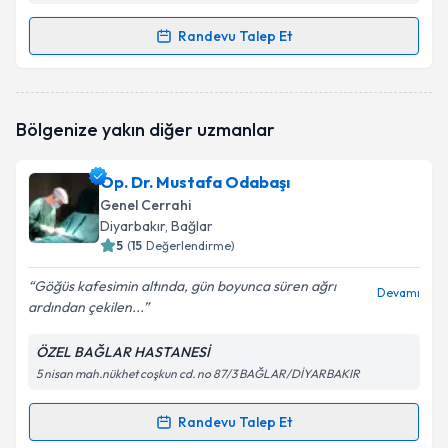
Randevu Talep Et
Randevu Takvimi Talebi
Op. Dr. Nail Ersöz
için randevu takvimi talebi
Bölgenize yakın diğer uzmanlar
oluşturun. Size bu uzmandan randevu almanız için bir
takvim hazırlandığında e-posta ile bilgilendireceğiz.
Op. Dr. Mustafa Odabaşı
E-posta Adresiniz
Genel Cerrahi
Diyarbakır
, Bağlar
5
(
15
Değerlendirme)
Göğüs kafesimin altında, gün boyunca süren ağrı
Kişisel verilerimin işlenmesine ilişkin
Aydınlatma
Devamı
ardından çekilen...
Metni
'ni okudum ve kişisel verilerimin belirtilen
kapsamda işlenmesini kabul ediyorum.
ÖZEL BAĞLAR HASTANESİ
5 nisan mah.nükhet coşkun cd. no 87/3 BAĞLAR/DİYARBAKIR
Takvim Talebini Gönder
Randevu Talep Et
Randevu Takvimi Talebi