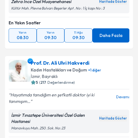
Zehra İnce Özel Muayenehanesi
Haritada Göster
Kültür Mah. Plevne Bulvarı Beşerler Apt . No : 1 İç kapı No : 3
Takvim Talebini Gönder
En Yakın Saatler
Yarın
Yarın
11 Ağu
Daha Fazla
08:30
09:30
09:30
Prof. Dr. Ali Ulvi Hakverdi
Kadın Hastalıkları ve Doğum
+
1
diğer
İzmir
, Bayraklı
5
(
217
Değerlendirme)
Hayatımda tanıdığım en şefkatli doktor iyi ki
Devamı
tanımışım…
İzmir Tınaztepe Üniversitesi Özel Galen
Haritada Göster
Hastanesi
Manavkuyu Mah. 250. Sok. No: 23