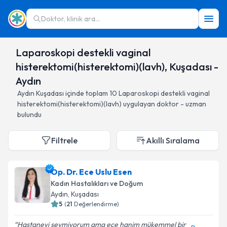
Doktor, klinik ara...
Laparoskopi destekli vaginal
histerektomi(histerektomi)(lavh), Kuşadası -
Aydın
Aydın
Kuşadası
içinde toplam
10
Laparoskopi destekli vaginal
histerektomi(histerektomi)(lavh)
uygulayan doktor - uzman
bulundu
Filtrele
Akıllı Sıralama
Op. Dr. Ece Uslu Esen
Kadın Hastalıkları ve Doğum
Aydın
, Kuşadası
5
(
21
Değerlendirme)
Hastaneyi sevmiyorum ama ece hanim mükemmel bir