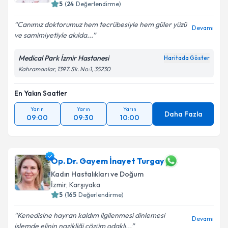
5
(
24
Değerlendirme)
Canımız doktorumuz hem tecrübesiyle hem güler yüzü
Devamı
ve samimiyetiyle akılda...
Medical Park İzmir Hastanesi
Haritada Göster
Kahramanlar, 1397. Sk. No:1, 35230
En Yakın Saatler
Yarın
Yarın
Yarın
Daha Fazla
09:00
09:30
10:00
Op. Dr. Gayem İnayet Turgay
Kadın Hastalıkları ve Doğum
İzmir
, Karşıyaka
5
(
165
Değerlendirme)
Kenedisine hayran kaldım ilgilenmesi dinlemesi
Devamı
işlemde elinin nazikliği cözüm odaklı...