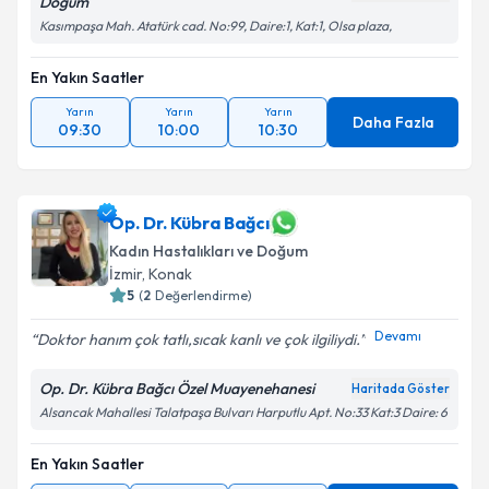
Doğum
Kasımpaşa Mah. Atatürk cad. No:99, Daire:1, Kat:1, Olsa plaza,
En Yakın Saatler
Yarın
Yarın
Yarın
Daha Fazla
09:30
10:00
10:30
Op. Dr. Kübra Bağcı
Kadın Hastalıkları ve Doğum
İzmir
, Konak
5
(
2
Değerlendirme)
Devamı
Doktor hanım çok tatlı,sıcak kanlı ve çok ilgiliydi.️
Op. Dr. Kübra Bağcı Özel Muayenehanesi
Haritada Göster
Alsancak Mahallesi Talatpaşa Bulvarı Harputlu Apt. No:33 Kat:3 Daire: 6
En Yakın Saatler