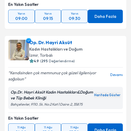
En Yakın Saatler
Yarın
Yarın
Yarın
Daha Fazla
09:00
09:15
09:30
Op. Dr. Hayri Aksüt
Kadın Hastalıkları ve Doğum
İzmir
, Torbalı
4.9
(
295
Değerlendirme)
Kendisinden çok memnunuz çok güzel ilgileniyor
Devamı
sağolsun
Op.Dr. Hayri Aksüt Kadın Hastalıkları&Doğum
Haritada Göster
ve Tüp Bebek Kliniği
Bahçelievler, 9110. Sk. No:2 Kat:1 Daire :2, 35875
En Yakın Saatler
11 Ağu
11 Ağu
11 Ağu
Daha Fazla