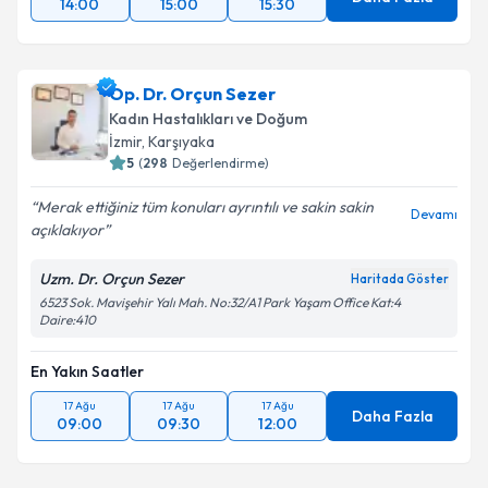
14:00
15:00
15:30
Op. Dr. Orçun Sezer
Kadın Hastalıkları ve Doğum
İzmir
, Karşıyaka
5
(
298
Değerlendirme)
Merak ettiğiniz tüm konuları ayrıntılı ve sakin sakin
Devamı
açıklakıyor
Uzm. Dr. Orçun Sezer
Haritada Göster
6523 Sok. Mavişehir Yalı Mah. No:32/A1 Park Yaşam Office Kat:4
Daire:410
En Yakın Saatler
17 Ağu
17 Ağu
17 Ağu
Daha Fazla
09:00
09:30
12:00