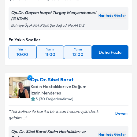
Op.Dr. Gayem İnayet Turgay Muayenehanesi
Haritada Göster
(G.Klinik)
Bahriye Üçok MH. Rüştü Şardağ cd. No.44 D.2
En Yakın Saatler
Yarın
Yarın
Yarın
Daha Fazla
10:00
11:00
12:00
Op. Dr. Sibel Barut
Kadın Hastalıkları ve Doğum
İzmir
, Menderes
5
(
30
Değerlendirme)
Tek kelime ile harika bir insan hocam iyiki denk
Devamı
geldim...
Op. Dr. Sibel Barut Kadın Hastalıkları ve
Haritada Göster