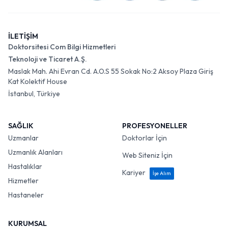
İLETİŞİM
Doktorsitesi Com Bilgi Hizmetleri
Teknoloji ve Ticaret A.Ş.
Maslak Mah. Ahi Evran Cd. A.O.S 55 Sokak No:2 Aksoy Plaza Giriş
Kat Kolektif House
İstanbul, Türkiye
SAĞLIK
PROFESYONELLER
Uzmanlar
Doktorlar İçin
Uzmanlık Alanları
Web Siteniz İçin
Hastalıklar
Kariyer
İşe Alım
Hizmetler
Hastaneler
KURUMSAL