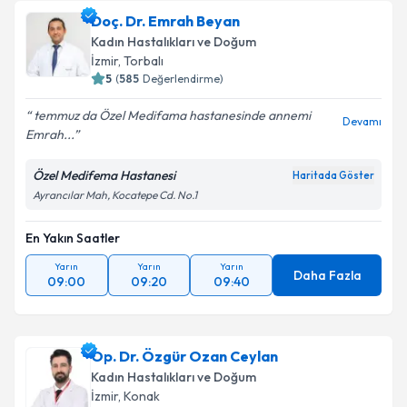
Doç. Dr. Emrah Beyan
Kadın Hastalıkları ve Doğum
İzmir
, Torbalı
5
(
585
Değerlendirme)
temmuz da Özel Medifama hastanesinde annemi
Devamı
Emrah...
Özel Medifema Hastanesi
Haritada Göster
Ayrancılar Mah, Kocatepe Cd. No.1
En Yakın Saatler
Yarın
Yarın
Yarın
Daha Fazla
09:00
09:20
09:40
Op. Dr. Özgür Ozan Ceylan
Kadın Hastalıkları ve Doğum
İzmir
, Konak