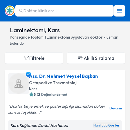
Doktor, klinik ara...
Laminektomi, Kars
Kars
içinde toplam
1
Laminektomi
uygulayan doktor - uzman
bulundu
Filtrele
Akıllı Sıralama
Ass. Dr. Mehmet Veysel Başkan
Ortopedi ve Travmatoloji
Kars
5
(
2
Değerlendirme)
Doktor beye emek ve gösterdiği ilgi alamadan dolayı
Devamı
sonsuz teşekkür...
Kars Kağizman Devlet Hastanesı
Haritada Göster