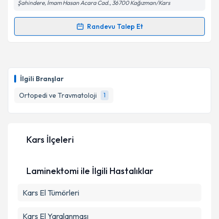
Şahindere, İmam Hasan Acara Cad., 36700 Kağızman/Kars
Randevu Talep Et
Randevu Takvimi Talebi
Ass. Dr. Mehmet Veysel Başkan
için randevu takvimi
talebi oluşturun. Size bu uzmandan randevu almanız
İlgili Branşlar
için bir takvim hazırlandığında e-posta ile
bilgilendireceğiz.
Ortopedi ve Travmatoloji
1
E-posta Adresiniz
Kars İlçeleri
Kişisel verilerimin işlenmesine ilişkin
Aydınlatma
Laminektomi ile İlgili Hastalıklar
Metni
'ni okudum ve kişisel verilerimin belirtilen
kapsamda işlenmesini kabul ediyorum.
Kars El Tümörleri
Takvim Talebini Gönder
Kars El Yaralanması