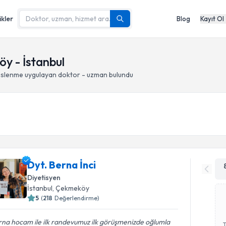
ikler
Blog
Kayıt Ol
y - İstanbul
eslenme
uygulayan doktor - uzman bulundu
Dyt. Berna İnci
Diyetisyen
İstanbul
, Çekmeköy
5
(
218
Değerlendirme)
na hocam ile ilk randevumuz ilk görüşmenizde oğlumla