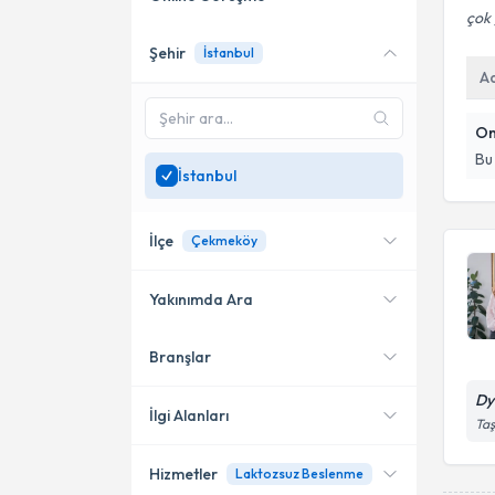
çok 
Şehir
İstanbul
Online danışmanlık sunan
A
uzmanları göster
Sadece
İstanbul
bölgesinde
On
uzman ara
Bu
İstanbul
İlçe
Çekmeköy
Yakınımda Ara
Branşlar
Konumuma yakın uzmanları
Kadıköy
göster
Dy
Bakırköy
İlgi Alanları
Taş
Beylikdüzü
Hizmetler
Laktozsuz Beslenme
Diyetisyen