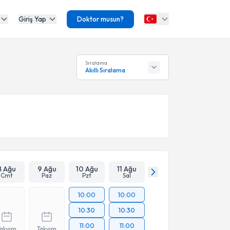
Giriş Yap
Doktor musun?
Sıralama
Akıllı Sıralama
8 Ağu
9 Ağu
10 Ağu
11 Ağu
Cmt
Paz
Pzt
Sal
10:00
10:00
10:30
10:30
11:00
11:00
Takvim
Takvim