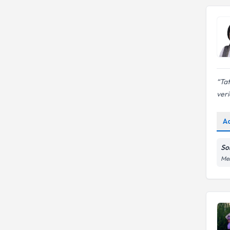
Beslenme bozukluğu
Tat
veri
A
So
Meh