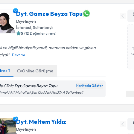
Dyt. Gamze Beyza Tapu
Diyetisyen
İstanbul
, Sultanbeyli
5
(
12
Değerlendirme)
lı ve bilgili bir diyetisyendi, memnun kaldım ve güven
ka
ciydi
Devamı
dres
1
Online Görüşme
le Clinic Dyt.Gamze Beyza Tapu
Haritada Göster
met Akif Mahallesi Şen Caddesi No:37/ A Sultanbeyli
Dyt. Meltem Yıldız
Diyetisyen