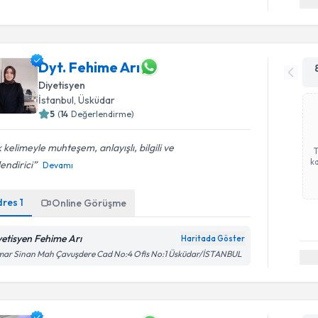
Dyt. Fehime Arı
Diyetisyen
İstanbul
, Üsküdar
5
(
14
Değerlendirme)
 kelimeyle muhteşem, anlayışlı, bilgili ve
ka
endirici
Devamı
dres
1
Online Görüşme
yetisyen Fehime Arı
Haritada Göster
mar Sinan Mah Çavuşdere Cad No:4 Ofis No:1 Üsküdar/İSTANBUL