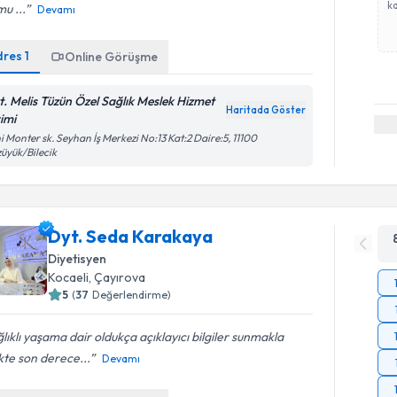
ka
mu ...
Devamı
dres
1
Online Görüşme
t. Melis Tüzün Özel Sağlık Meslek Hizmet
Haritada Göster
rimi
i Monter sk. Seyhan İş Merkezi No:13 Kat:2 Daire:5, 11100
üyük/Bilecik
Dyt. Seda Karakaya
Diyetisyen
Kocaeli
, Çayırova
5
(
37
Değerlendirme)
lıklı yaşama dair oldukça açıklayıcı bilgiler sunmakla
ikte son derece...
Devamı