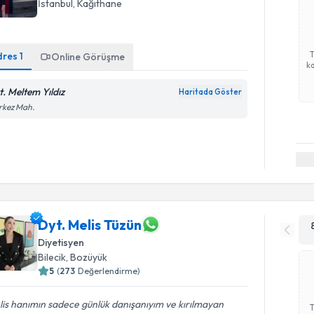
İstanbul
, Kağıthane
dres
1
Online Görüşme
ka
t. Meltem Yıldız
Haritada Göster
rkez Mah.
Dyt. Melis Tüzün
Diyetisyen
Bilecik
, Bozüyük
5
(
273
Değerlendirme)
is hanımın sadece günlük danışanıyım ve kırılmayan