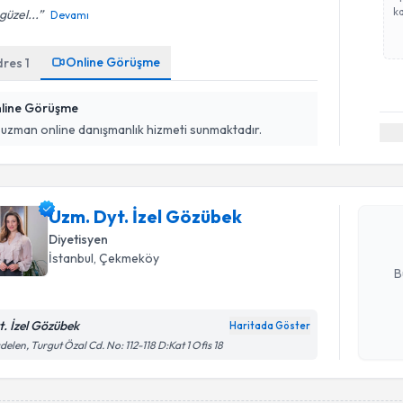
ka
güzel...
Devamı
Online Görüşme
dres
1
line Görüşme
Randevu T
 uzman online danışmanlık hizmeti sunmaktadır.
Uzm. Dyt.
Size bu uzm
Uzm. Dyt. İzel Gözübek
hazırlandığ
Diyetisyen
E-posta Ad
İstanbul
, Çekmeköy
B
t. İzel Gözübek
Haritada Göster
Kişisel
delen, Turgut Özal Cd. No: 112-118 D:Kat 1 Ofis 18
okudum
işlenm