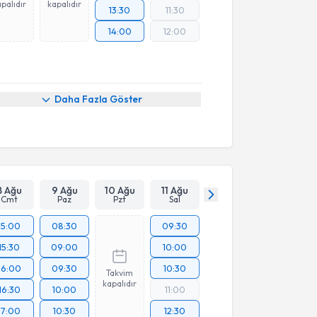
palıdır
kapalıdır
13:30
11:30
14:00
12:00
Daha Fazla Göster
8 Ağu
9 Ağu
10 Ağu
11 Ağu
Cmt
Paz
Pzt
Sal
15:00
08:30
09:30
15:30
09:00
10:00
16:00
09:30
10:30
Takvim
kapalıdır
16:30
10:00
11:00
17:00
10:30
12:30