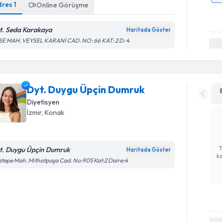
dres
1
Online Görüşme
t. Seda Karakaya
Haritada Göster
SE MAH. VEYSEL KARANİ CAD. NO: 66 KAT: 2 D: 4
Dyt. Duygu Üpçin Dumruk
Diyetisyen
İzmir
, Konak
t. Duygu Üpçin Dumruk
Haritada Göster
ka
tepe Mah. Mithatpaşa Cad. No:905 Kat:2 Daire:4