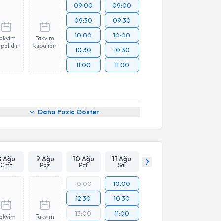
09:00
09:00
09:30
09:30
10:00
10:00
Takvim
Takvim
palıdır
kapalıdır
10:30
10:30
11:00
11:00
Daha Fazla Göster
8 Ağu
9 Ağu
10 Ağu
11 Ağu
Cmt
Paz
Pzt
Sal
10:00
10:00
12:30
10:30
13:00
11:00
Takvim
Takvim