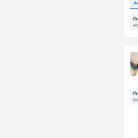
A
Dy
AK
Dy
Göz