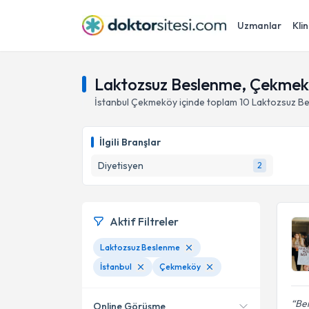
Uzmanlar
Klin
Laktozsuz Beslenme, Çekmekö
İstanbul
Çekmeköy
içinde toplam
10
Laktozsuz B
İlgili Branşlar
Diyetisyen
2
Aktif Filtreler
Laktozsuz Beslenme
İstanbul
Çekmeköy
Ber
Online Görüşme