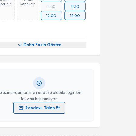
palıdır
kapalıdır
11:30
11:30
12:00
12:00
akvimi Talebi
Daha Fazla Göster
 İzel Gözübek
için randevu takvimi talebi oluşturun.
andan randevu almanız için bir takvim
ında e-posta ile bilgilendireceğiz.
resiniz
u uzmandan online randevu alabileceğin bir
takvimi bulunmuyor.
Randevu Talep Et
 verilerimin işlenmesine ilişkin
Aydınlatma Metni
'ni
 ve kişisel verilerimin belirtilen kapsamda
esini kabul ediyorum.