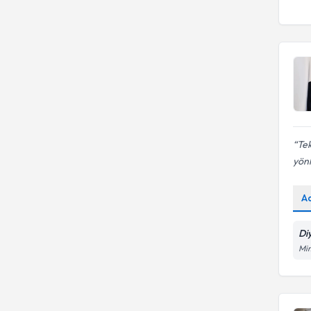
Tek
yönl
A
Di
Mi