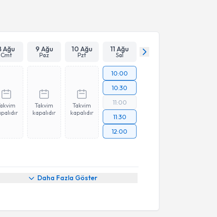
Takvim Talebini Gönder
8 Ağu
9 Ağu
10 Ağu
11 Ağu
Cmt
Paz
Pzt
Sal
10:00
10:30
11:00
Takvim
Takvim
Takvim
palıdır
kapalıdır
kapalıdır
11:30
12:00
Daha Fazla Göster