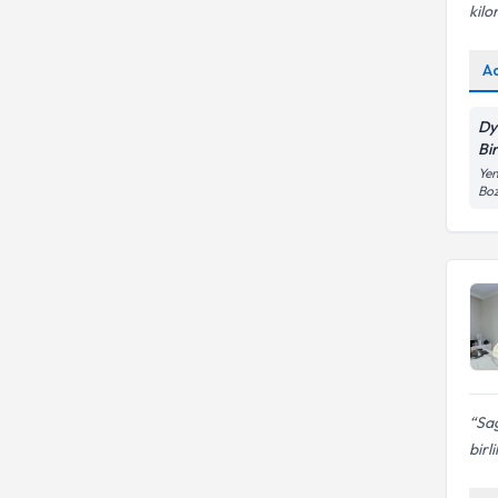
kilo
A
Dy
Bi
Yen
Boz
Sağ
birl