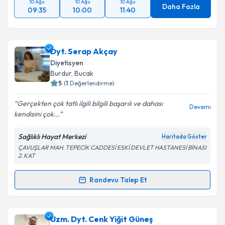
10 Ağu
10 Ağu
10 Ağu
Daha Fazla
09:35
10:00
11:40
Dyt. Serap Akçay
Diyetisyen
Burdur
, Bucak
5
(
1
Değerlendirme)
Gerçekten çok tatlı ilgili bilgili başarılı ve dahası
Devamı
kendisini çok...
Sağlıklı Hayat Merkezi
Haritada Göster
ÇAVUŞLAR MAH. TEPECİK CADDESİ ESKİ DEVLET HASTANESİ BİNASI
2. KAT
Randevu Talep Et
Randevu Takvimi Talebi
Dyt. Serap Akçay
için randevu takvimi talebi
Uzm. Dyt. Cenk Yiğit Güneş