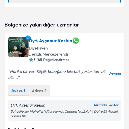
Randevu Takvimi Talebi
Dyt. Adile Doğrul
için randevu takvimi talebi
Bölgenize yakın diğer uzmanlar
oluşturun. Size bu uzmandan randevu almanız için bir
takvim hazırlandığında e-posta ile bilgilendireceğiz.
Dyt. Ayşenur Keskin
E-posta Adresiniz
Diyetisyen
Denizli
, Merkezefendi
5
(
85
Değerlendirme)
Kişisel verilerimin işlenmesine ilişkin
Aydınlatma
Harika bir yer. Küçük bebeğime bile bakıyorlar tam bir
Devamı
Metni
'ni okudum ve kişisel verilerimin belirtilen
aile...
kapsamda işlenmesini kabul ediyorum.
Adres
1
Adres
2
Takvim Talebini Gönder
Dyt. Ayşenur Keskin
Haritada Göster
Bahçelievler Mahallesi Uğur Mumcu Caddesi No:2 Kat:4 Daire:28 Adalet
Home Ofis