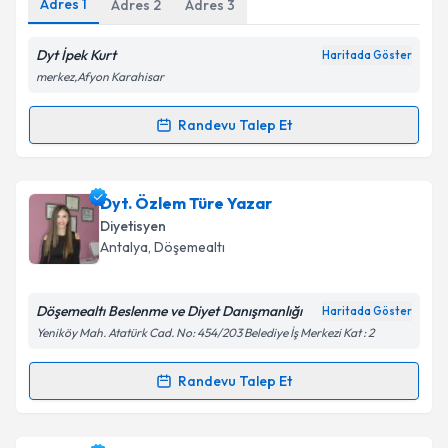
Adres
1
Adres
2
Adres
3
Dyt İpek Kurt
Haritada Göster
merkez,Afyon Karahisar
Randevu Talep Et
Randevu Takvimi Talebi
Dyt. İpek Kurt
için randevu takvimi talebi oluşturun.
Dyt. Özlem Türe Yazar
Size bu uzmandan randevu almanız için bir takvim
Diyetisyen
hazırlandığında e-posta ile bilgilendireceğiz.
Antalya
, Döşemealtı
E-posta Adresiniz
Döşemealtı Beslenme ve Diyet Danışmanlığı
Haritada Göster
Yeniköy Mah. Atatürk Cad. No: 454/203 Belediye İş Merkezi Kat : 2
Kişisel verilerimin işlenmesine ilişkin
Aydınlatma
Randevu Talep Et
Randevu Takvimi Talebi
Metni
'ni okudum ve kişisel verilerimin belirtilen
kapsamda işlenmesini kabul ediyorum.