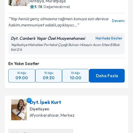
Antalya
, Muratpaşa
5
(
18
Değerlendirme)
Yaşı henüz genç olmasına rağmen konuya son derece
Devamı
hakim,memnuniyet odaklı,açıklayıcı...
Dyt. Canberk Yaşar Özel Muayenehanesi
Haritada Göster
Yeşilbahçe Mahallesi Portakal Çiçeği Bulvarı Hüseyin Acun Sitesi B Blok
Kat 2/6
En Yakın Saatler
10 Ağu
10 Ağu
10 Ağu
Daha Fazla
09:00
09:30
10:00
Dyt. İpek Kurt
Diyetisyen
Afyonkarahisar
, Merkez