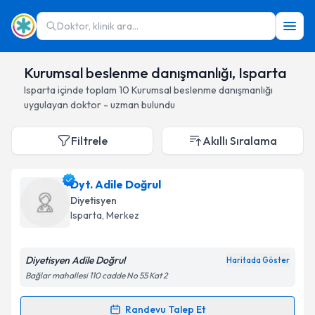
Doktor, klinik ara...
Kurumsal beslenme danışmanlığı, Isparta
Isparta
içinde toplam
10
Kurumsal beslenme danışmanlığı
uygulayan doktor - uzman bulundu
Filtrele
Akıllı Sıralama
Dyt. Adile Doğrul
Diyetisyen
Isparta
, Merkez
Diyetisyen Adile Doğrul
Haritada Göster
Bağlar mahallesi 110 cadde No 55 Kat 2
Randevu Talep Et