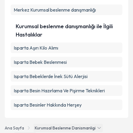
Kişisel verilerimin işlenmesine ilişkin
Aydınlatma
Merkez
Metni
Kurumsal beslenme danışmanlığı
'ni okudum ve kişisel verilerimin belirtilen
kapsamda işlenmesini kabul ediyorum.
Kurumsal beslenme danışmanlığı ile İlgili
Takvim Talebini Gönder
Hastalıklar
Isparta Aşırı Kilo Alımı
Isparta Bebek Beslenmesi
Isparta Bebeklerde İnek Sütü Alerjisi
Isparta Besin Hazırlama Ve Pişirme Teknikleri
Isparta Besinler Hakkında Herşey
Ana Sayfa
Kurumsal Beslenme Danismanligi