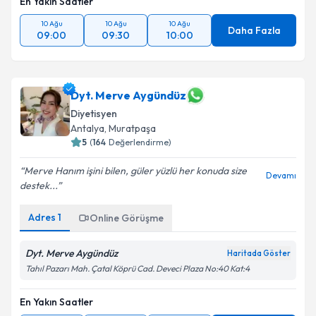
En Yakın Saatler
10 Ağu
10 Ağu
10 Ağu
Daha Fazla
09:00
09:30
10:00
Dyt. Merve Aygündüz
Diyetisyen
Antalya
, Muratpaşa
5
(
164
Değerlendirme)
Merve Hanım işini bilen, güler yüzlü her konuda size
Devamı
destek...
Adres
1
Online Görüşme
Dyt. Merve Aygündüz
Haritada Göster
Tahıl Pazarı Mah. Çatal Köprü Cad. Deveci Plaza No:40 Kat:4
En Yakın Saatler