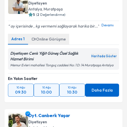
oluşturun. Size bu uzmandan randevu almanız için bir
Diyetisyen
takvim hazırlandığında e-posta ile bilgilendireceğiz.
Antalya
, Muratpaşa
5
(
2
Değerlendirme)
E-posta Adresiniz
Devamı
ay içerisinde , kg vermemi sağlayarak harika bir...
Adres
1
Online Görüşme
Kişisel verilerimin işlenmesine ilişkin
Aydınlatma
Metni
'ni okudum ve kişisel verilerimin belirtilen
Diyetisyen Cenk Yiğit Güneş Özel Sağlık
Haritada Göster
kapsamda işlenmesini kabul ediyorum.
Hizmet Birimi
Memur Evleri mahallesi Tonguç caddesi No: 1 D: 14 Muratpaşa Antalya
Takvim Talebini Gönder
En Yakın Saatler
10 Ağu
10 Ağu
10 Ağu
Daha Fazla
09:30
10:00
10:30
Dyt. Canberk Yaşar
Diyetisyen