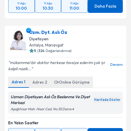
11 Ağu
11 Ağu
11 Ağu
Daha Fazla
10:00
10:30
11:00
Uzm. Dyt. Aslı Öz
Diyetisyen
Antalya
, Manavgat
5
(
324
Değerlendirme)
mükemmel bir doktor herkese tavsiye ederim çok iyi
Devamı
kalpli nazik...
Adres
1
Adres
2
Online Görüşme
Uzman Diyetisyen Aslı Öz Beslenme Ve Diyet
Haritada Göster
Merkezi
Aşağıhisar Mah. Hisar Cad. No 55 Daire:4
En Yakın Saatler