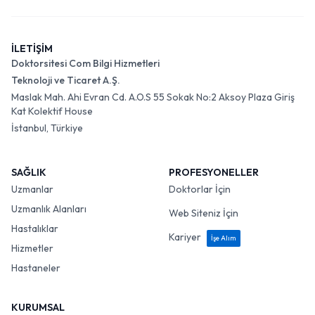
İLETİŞİM
Doktorsitesi Com Bilgi Hizmetleri
Teknoloji ve Ticaret A.Ş.
Maslak Mah. Ahi Evran Cd. A.O.S 55 Sokak No:2 Aksoy Plaza Giriş
Kat Kolektif House
İstanbul, Türkiye
SAĞLIK
PROFESYONELLER
Uzmanlar
Doktorlar İçin
Uzmanlık Alanları
Web Siteniz İçin
Hastalıklar
Kariyer
İşe Alım
Hizmetler
Hastaneler
KURUMSAL