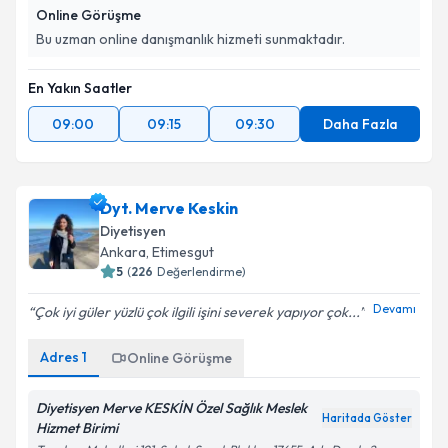
Online Görüşme
Bu uzman online danışmanlık hizmeti sunmaktadır.
En Yakın Saatler
09:00
09:15
09:30
Daha Fazla
Dyt. Merve Keskin
Diyetisyen
Ankara
, Etimesgut
5
(
226
Değerlendirme)
Devamı
Çok iyi güler yüzlü çok ilgili işini severek yapıyor çok...
Adres
1
Online Görüşme
Diyetisyen Merve KESKİN Özel Sağlık Meslek
Haritada Göster
Hizmet Birimi