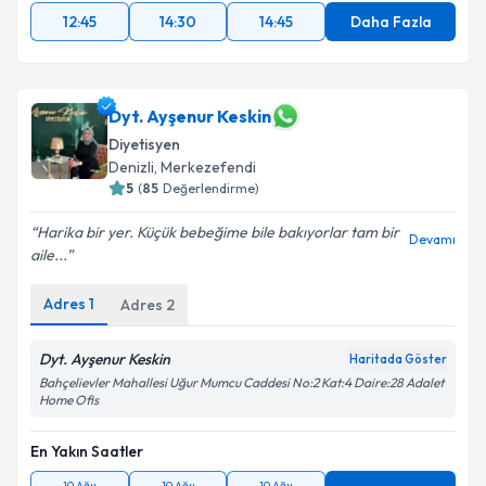
12:45
14:30
14:45
Daha Fazla
Dyt. Ayşenur Keskin
Diyetisyen
Denizli
, Merkezefendi
5
(
85
Değerlendirme)
Harika bir yer. Küçük bebeğime bile bakıyorlar tam bir
Devamı
aile...
Adres
1
Adres
2
Dyt. Ayşenur Keskin
Haritada Göster
Bahçelievler Mahallesi Uğur Mumcu Caddesi No:2 Kat:4 Daire:28 Adalet
Home Ofis
En Yakın Saatler
10 Ağu
10 Ağu
10 Ağu