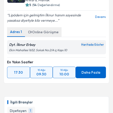
Ankara
, Mamak
5
(
54
Değerlendirme)
Lipödem için gelmiştim İlknur hanım sayesinde
Devamı
yasaksız diyetiyle kilo vermeye...
Adres
1
Online Görüşme
Dyt. İlknur Erbay
Haritada Göster
Ekin Mahallesi 1652. Sokak No:2/A iç Kapı:10
En Yakın Saatler
10 Ağu
10 Ağu
17:30
Daha Fazla
09:30
10:00
İlgili Branşlar
Diyetisyen
1