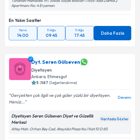
Tunahan Mahallesi 191. Sokak Soyak Blokları 17655-Ada Damla 2
Apartmanı No: 4 Eryaman
En Yakın Saatler
Yarın
11 Ağu
11 Ağu
Daha Fazla
14:00
09:45
17:45
Dyt. Seren Gülseven
Diyetisyen
Ankara
, Etimesgut
5
(
587
Değerlendirme)
Gerçekten çok ilgili ve çok güler yüzlü bir diyetisyen.
Devamı
Henüz...
Diyetisyen Seren Gülseven Diyet ve Güzellik
Haritada Göster
Merkezi
Altay Mah. Orhan Bey Cad. Atayıldız Plaza No:1 Kat:10 D:85