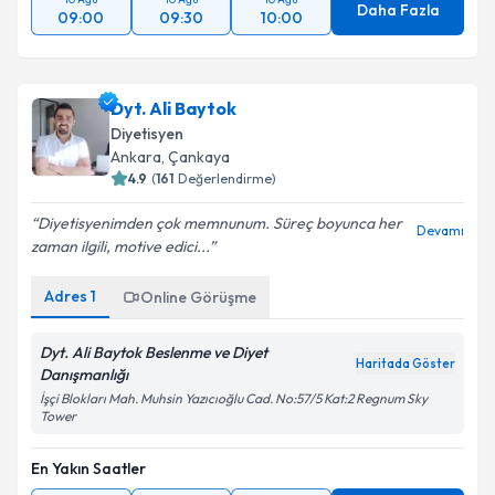
Daha Fazla
09:00
09:30
10:00
Dyt. Ali Baytok
Diyetisyen
Ankara
, Çankaya
4.9
(
161
Değerlendirme)
Diyetisyenimden çok memnunum. Süreç boyunca her
Devamı
zaman ilgili, motive edici...
Adres
1
Online Görüşme
Dyt. Ali Baytok Beslenme ve Diyet
Haritada Göster
Danışmanlığı
İşçi Blokları Mah. Muhsin Yazıcıoğlu Cad. No:57/5 Kat:2 Regnum Sky
Tower
En Yakın Saatler