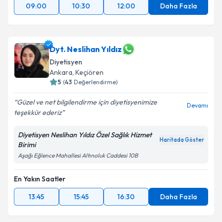
09:00
10:30
12:00
Daha Fazla
Dyt. Neslihan Yıldız
Diyetisyen
Ankara
, Keçiören
5
(
43
Değerlendirme)
Güzel ve net bilgilendirme için diyetisyenimize
Devamı
teşekkür ederiz
Diyetisyen Neslihan Yıldız Özel Sağlık Hizmet
Haritada Göster
Birimi
Aşağı Eğlence Mahallesi Altınoluk Caddesi 10B
En Yakın Saatler
13:45
15:45
16:30
Daha Fazla