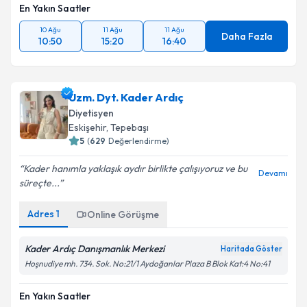
En Yakın Saatler
10 Ağu
11 Ağu
11 Ağu
Daha Fazla
10:50
15:20
16:40
Uzm. Dyt. Kader Ardıç
Diyetisyen
Eskişehir
, Tepebaşı
5
(
629
Değerlendirme)
Kader hanımla yaklaşık aydır birlikte çalışıyoruz ve bu
Devamı
süreçte...
Adres
1
Online Görüşme
Kader Ardıç Danışmanlık Merkezi
Haritada Göster
Hoşnudiye mh. 734. Sok. No:21/1 Aydoğanlar Plaza B Blok Kat:4 No:41
En Yakın Saatler