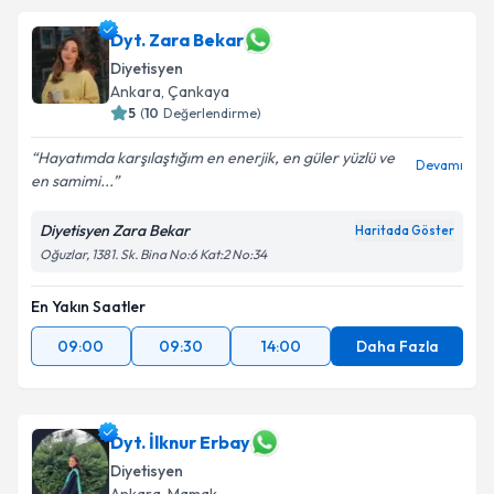
Dyt. Zara Bekar
Diyetisyen
Ankara
, Çankaya
5
(
10
Değerlendirme)
Hayatımda karşılaştığım en enerjik, en güler yüzlü ve
Devamı
en samimi...
Diyetisyen Zara Bekar
Haritada Göster
Oğuzlar, 1381. Sk. Bina No:6 Kat:2 No:34
En Yakın Saatler
09:00
09:30
14:00
Daha Fazla
Dyt. İlknur Erbay
Diyetisyen