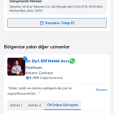
Danışmanlık Merkezi
Tabaklar, Ali Rıza Tekemen Cd., Kartallıoğlu Apt, D:No:9/15, 14100 Bolu
Merkez/Bolu, Bolu, 14100
Randevu Talep Et
Randevu Takvimi Talebi
Dyt. Dilehan Kaya
için randevu takvimi talebi
Bölgenize yakın diğer uzmanlar
oluşturun. Size bu uzmandan randevu almanız için bir
takvim hazırlandığında e-posta ile bilgilendireceğiz.
Dr. Dyt. Elif Melek Avcı
E-posta Adresiniz
Diyetisyen
Ankara
, Çankaya
5
(
1129
Değerlendirme)
Kişisel verilerimin işlenmesine ilişkin
Aydınlatma
Güler yüzlü ve olumlu yaklaşımı ile çok iyi
Devamı
Metni
'ni okudum ve kişisel verilerimin belirtilen
veprpfesuonel bir...
kapsamda işlenmesini kabul ediyorum.
Online Görüşme
Adres
1
Adres
2
Takvim Talebini Gönder