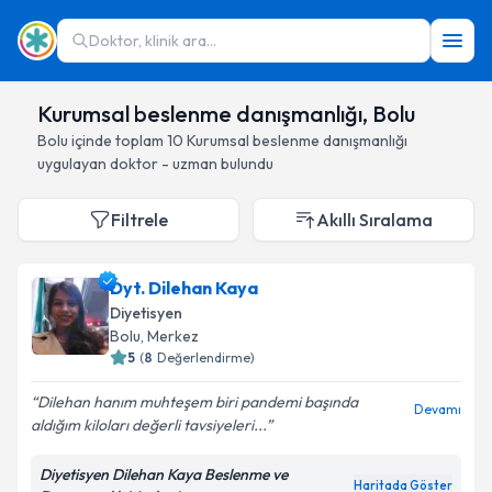
Doktor, klinik ara...
Kurumsal beslenme danışmanlığı, Bolu
Bolu
içinde toplam
10
Kurumsal beslenme danışmanlığı
uygulayan doktor - uzman bulundu
Filtrele
Akıllı Sıralama
Dyt. Dilehan Kaya
Diyetisyen
Bolu
, Merkez
5
(
8
Değerlendirme)
Dilehan hanım muhteşem biri pandemi başında
Devamı
aldığım kiloları değerli tavsiyeleri...
Diyetisyen Dilehan Kaya Beslenme ve
Haritada Göster