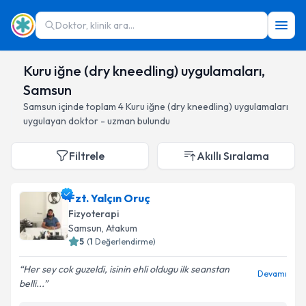
Doktor, klinik ara...
Kuru iğne (dry kneedling) uygulamaları,
Samsun
Samsun
içinde toplam
4
Kuru iğne (dry kneedling) uygulamaları
uygulayan doktor - uzman bulundu
Filtrele
Akıllı Sıralama
Fzt. Yalçın Oruç
Fizyoterapi
Samsun
, Atakum
5
(
1
Değerlendirme)
Her sey cok guzeldi, isinin ehli oldugu ilk seanstan
Devamı
belli...