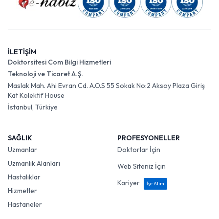
İLETİŞİM
Doktorsitesi Com Bilgi Hizmetleri
Teknoloji ve Ticaret A.Ş.
Maslak Mah. Ahi Evran Cd. A.O.S 55 Sokak No:2 Aksoy Plaza Giriş
Kat Kolektif House
İstanbul, Türkiye
SAĞLIK
PROFESYONELLER
Uzmanlar
Doktorlar İçin
Uzmanlık Alanları
Web Siteniz İçin
Hastalıklar
Kariyer
İşe Alım
Hizmetler
Hastaneler