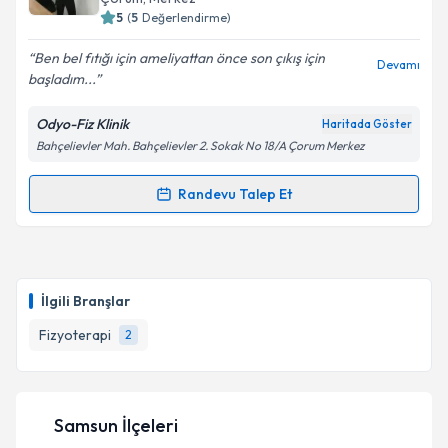
5
(
5
Değerlendirme)
Ben bel fıtığı için ameliyattan önce son çıkış için
Devamı
başladım...
Kişisel verilerimin işlenmesine ilişkin
Aydınlatma
Metni
'ni okudum ve kişisel verilerimin belirtilen
Odyo-Fiz Klinik
Haritada Göster
kapsamda işlenmesini kabul ediyorum.
Bahçelievler Mah. Bahçelievler 2. Sokak No 18/A Çorum Merkez
Takvim Talebini Gönder
Randevu Talep Et
Randevu Takvimi Talebi
Fzt. Veysel Gül
için randevu takvimi talebi oluşturun.
Size bu uzmandan randevu almanız için bir takvim
İlgili Branşlar
hazırlandığında e-posta ile bilgilendireceğiz.
Fizyoterapi
2
E-posta Adresiniz
Samsun İlçeleri