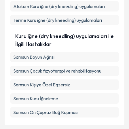
Kişisel verilerimin işlenmesine ilişkin
Aydınlatma
Atakum
Metni
Kuru iğne (dry kneedling) uygulamaları
'ni okudum ve kişisel verilerimin belirtilen
kapsamda işlenmesini kabul ediyorum.
Terme
Kuru iğne (dry kneedling) uygulamaları
Takvim Talebini Gönder
Kuru iğne (dry kneedling) uygulamaları ile
İlgili Hastalıklar
Samsun Boyun Ağrısı
Samsun Çocuk fizyoterapi ve rehabilitasyonu
Samsun Kişiye Özel Egzersiz
Samsun Kuru İğneleme
Samsun Ön Çapraz Bağ Kopması