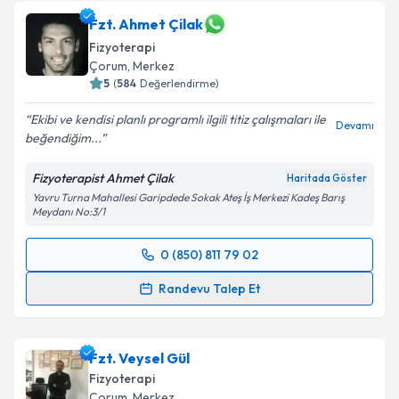
Fzt. Ahmet Çilak
E-posta Adresiniz
Fizyoterapi
Çorum
, Merkez
5
(
584
Değerlendirme)
Kişisel verilerimin işlenmesine ilişkin
Aydınlatma
Ekibi ve kendisi planlı programlı ilgili titiz çalışmaları ile
Devamı
Metni
'ni okudum ve kişisel verilerimin belirtilen
beğendiğim...
kapsamda işlenmesini kabul ediyorum.
Fizyoterapist Ahmet Çilak
Haritada Göster
Yavru Turna Mahallesi Garipdede Sokak Ateş İş Merkezi Kadeş Barış
Takvim Talebini Gönder
Meydanı No:3/1
0 (850) 811 79 02
Randevu Takvimi Talebi
Randevu Talep Et
Fzt. Ahmet Çilak
için randevu takvimi talebi
oluşturun. Size bu uzmandan randevu almanız için bir
Fzt. Veysel Gül
takvim hazırlandığında e-posta ile bilgilendireceğiz.
Fizyoterapi
E-posta Adresiniz
Çorum
, Merkez