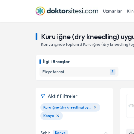
Uzmanlar
Klin
Kuru iğne (dry kneedling) uyg
Konya
içinde toplam
3
Kuru iğne (dry kneedling) u
İlgili Branşlar
Fizyoterapi
3
Aktif Filtreler
Kuru iğne (dry kneedling) uygulamaları
Konya
Şehir
Konya