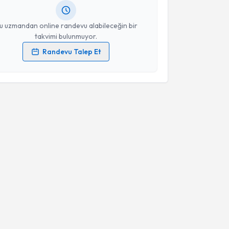
resiniz
u uzmandan online randevu alabileceğin bir
takvimi bulunmuyor.
Randevu Talep Et
 verilerimin işlenmesine ilişkin
Aydınlatma Metni
'ni
 ve kişisel verilerimin belirtilen kapsamda
esini kabul ediyorum.
Takvim Talebini Gönder