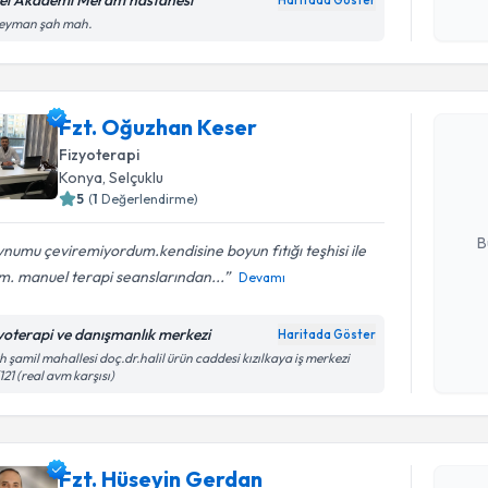
el Akademi Meram hastanesi
Haritada Göster
Kişisel
leyman şah mah.
okudum
Randevu T
işlenm
Fzt. Oğuzhan Keser
Fzt. Oğuz
bu uzmandan
Fizyoterapi
posta ile bi
Konya
, Selçuklu
5
(
1
Değerlendirme)
E-posta Ad
B
numu çeviremiyordum.kendisine boyun fıtığı teşhisi ile
im. manuel terapi seanslarından...
Devamı
Kişisel
zyoterapi ve danışmanlık merkezi
Haritada Göster
okudum
Randevu T
h şamil mahallesi doç.dr.halil ürün caddesi kızılkaya iş merkezi
işlenm
121 (real avm karşısı)
Fzt. Hüse
bu uzmandan
posta ile bi
Fzt. Hüseyin Gerdan