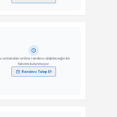
 verilerimin işlenmesine ilişkin
Aydınlatma Metni
'ni
 ve kişisel verilerimin belirtilen kapsamda
akvimi Talebi
esini kabul ediyorum.
Takvim Talebini Gönder
han Keser
için randevu takvimi talebi oluşturun. Size
 randevu almanız için bir takvim hazırlandığında e-
lgilendireceğiz.
resiniz
u uzmandan online randevu alabileceğin bir
takvimi bulunmuyor.
Randevu Talep Et
 verilerimin işlenmesine ilişkin
Aydınlatma Metni
'ni
 ve kişisel verilerimin belirtilen kapsamda
akvimi Talebi
esini kabul ediyorum.
yin Gerdan
için randevu takvimi talebi oluşturun. Size
Takvim Talebini Gönder
 randevu almanız için bir takvim hazırlandığında e-
lgilendireceğiz.