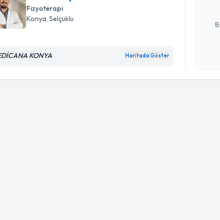
Fizyoterapi
E-posta Ad
Konya
, Selçuklu
B
EDİCANA KONYA
Haritada Göster
Kişisel
okudum
işlenm