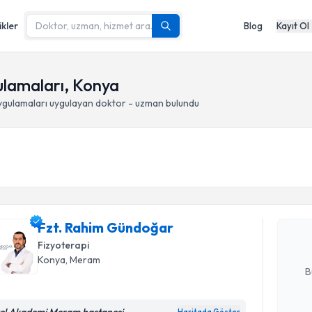
ikler
Blog
Kayıt Ol
ulamaları, Konya
ygulamaları
uygulayan doktor - uzman bulundu
Randevu T
Fzt. Rahi
Size bu uzm
Fzt. Rahim Gündoğar
hazırlandığ
Fizyoterapi
E-posta Ad
Konya
, Meram
B