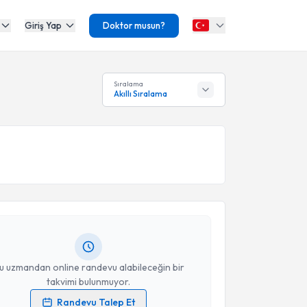
Giriş Yap
Doktor musun?
Sıralama
Akıllı Sıralama
akvimi Talebi
m Gündoğar
için randevu takvimi talebi oluşturun.
andan randevu almanız için bir takvim
ında e-posta ile bilgilendireceğiz.
resiniz
u uzmandan online randevu alabileceğin bir
takvimi bulunmuyor.
Randevu Talep Et