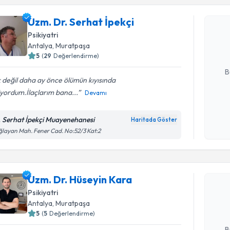
Uzm. Dr. S
Uzm. Dr. Serhat İpekçi
Size bu uzm
Psikiyatri
hazırlandığ
Antalya
, Muratpaşa
5
(
29
Değerlendirme)
E-posta Ad
B
 değil daha ay önce ölümün kıyısında
yordum.İlaçlarım bana...
Devamı
Kişisel
okudum
. Serhat İpekçi Muayenehanesi
Haritada Göster
işlenm
layan Mah. Fener Cad. No:52/3 Kat:2
Randevu T
Uzm. Dr. 
Uzm. Dr. Hüseyin Kara
Size bu uzm
Psikiyatri
hazırlandığ
Antalya
, Muratpaşa
5
(
5
Değerlendirme)
E-posta Ad
B