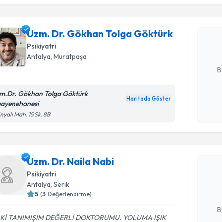
Uzm. Dr. 
oluşturun. 
Uzm. Dr. Gökhan Tolga Göktürk
hazırlandığ
Psikiyatri
Antalya
, Muratpaşa
E-posta Ad
B
m.Dr. Gökhan Tolga Göktürk
Haritada Göster
ayenehanesi
Kişisel
inyalı Mah. 15 Sk. 8B
okudum
Randevu T
işlenm
Uzm. Dr. N
Uzm. Dr. Naila Nabi
bu uzmandan
Psikiyatri
posta ile bi
Antalya
, Serik
5
(
3
Değerlendirme)
E-posta Ad
B
İ Kİ TANIMIŞIM DEĞERLİ DOKTORUMU. YOLUMA IŞIK