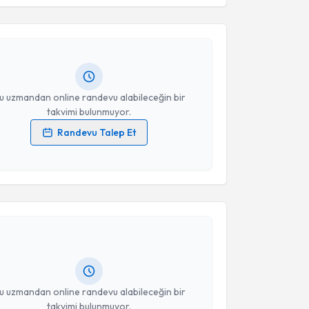
Takvim Talebini Gönder
Gökhan Tolga Göktürk
için randevu takvimi talebi
Size bu uzmandan randevu almanız için bir takvim
ında e-posta ile bilgilendireceğiz.
resiniz
u uzmandan online randevu alabileceğin bir
takvimi bulunmuyor.
Randevu Talep Et
 verilerimin işlenmesine ilişkin
Aydınlatma Metni
'ni
 ve kişisel verilerimin belirtilen kapsamda
akvimi Talebi
esini kabul ediyorum.
Takvim Talebini Gönder
aila Nabi
için randevu takvimi talebi oluşturun. Size
 randevu almanız için bir takvim hazırlandığında e-
lgilendireceğiz.
resiniz
u uzmandan online randevu alabileceğin bir
takvimi bulunmuyor.