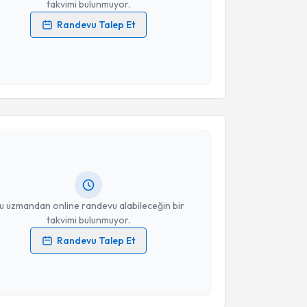
takvimi bulunmuyor.
Randevu Talep Et
 verilerimin işlenmesine ilişkin
Aydınlatma Metni
'ni
 ve kişisel verilerimin belirtilen kapsamda
esini kabul ediyorum.
akvimi Talebi
Takvim Talebini Gönder
Murat Kuloğlu
için randevu takvimi talebi oluşturun.
andan randevu almanız için bir takvim
ında e-posta ile bilgilendireceğiz.
resiniz
u uzmandan online randevu alabileceğin bir
takvimi bulunmuyor.
Randevu Talep Et
 verilerimin işlenmesine ilişkin
Aydınlatma Metni
'ni
 ve kişisel verilerimin belirtilen kapsamda
esini kabul ediyorum.