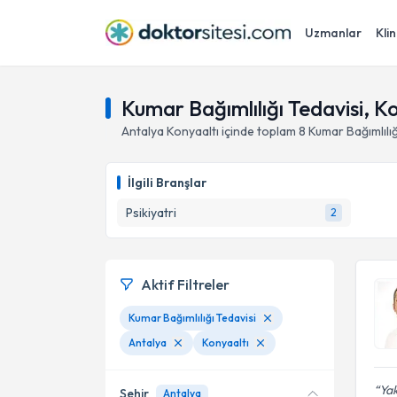
Uzmanlar
Klin
Kumar Bağımlılığı Tedavisi, K
Antalya
Konyaaltı
içinde toplam
8
Kumar Bağımlılığ
İlgili Branşlar
Psikiyatri
2
Aktif Filtreler
Kumar Bağımlılığı Tedavisi
Antalya
Konyaaltı
Yak
Şehir
Antalya