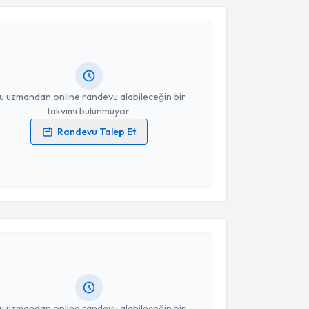
erhat İpekçi
için randevu takvimi talebi oluşturun.
andan randevu almanız için bir takvim
ında e-posta ile bilgilendireceğiz.
resiniz
u uzmandan online randevu alabileceğin bir
takvimi bulunmuyor.
Randevu Talep Et
 verilerimin işlenmesine ilişkin
Aydınlatma Metni
'ni
 ve kişisel verilerimin belirtilen kapsamda
esini kabul ediyorum.
akvimi Talebi
Takvim Talebini Gönder
Hüseyin Kara
için randevu takvimi talebi oluşturun.
andan randevu almanız için bir takvim
ında e-posta ile bilgilendireceğiz.
resiniz
u uzmandan online randevu alabileceğin bir