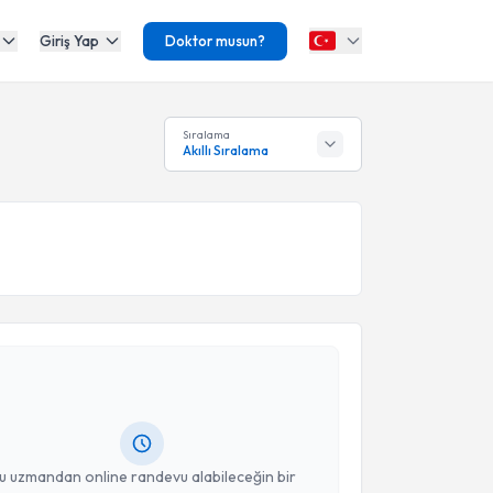
Giriş Yap
Doktor musun?
Sıralama
Akıllı Sıralama
akvimi Talebi
adir Demirci
için randevu takvimi talebi oluşturun.
andan randevu almanız için bir takvim
ında e-posta ile bilgilendireceğiz.
resiniz
u uzmandan online randevu alabileceğin bir