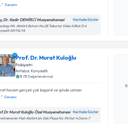
.
Devamı
Kişisel
ç.Dr. Kadir DEMİRCİ Muayenehanesi
Haritada Göster
okudum
arbaşı Mh. Atatürk Bulvarı No:28 Taburlar Sitesi A Blok D:4
işlenm
nyaaltı ANTALYA
Randevu T
Prof. Dr. 
Prof. Dr. Murat Kuloğlu
Size bu uzm
Psikiyatri
hazırlandığ
Antalya
, Konyaaltı
5
(
11
Değerlendirme)
E-posta Ad
B
at hocam gerçek çok başarılı ve işinde uzman
.
Devamı
Kişisel
okudum
of.Dr Murat Kuloğlu Özel Muayenehanesi
Haritada Göster
işlenm
etmenevler Mah Atatürk blv Zeki Plaza No :96 Kat :4 Daire :7