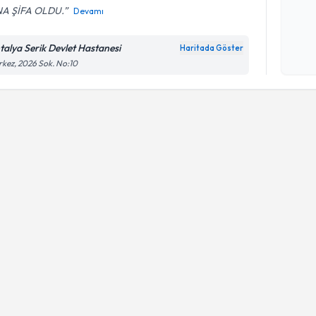
A ŞİFA OLDU.
Devamı
Kişisel
okudum
talya Serik Devlet Hastanesi
Haritada Göster
işlenm
kez, 2026 Sok. No:10