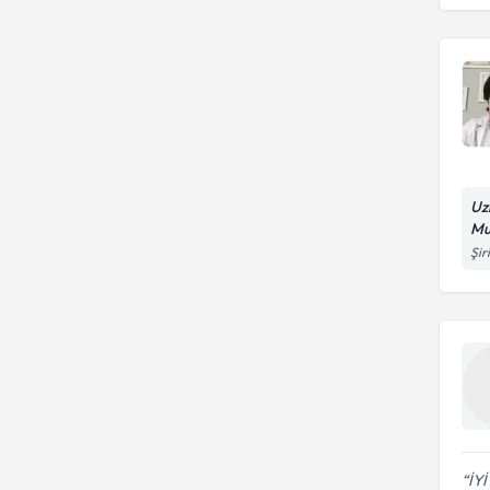
Uz
Mu
Şir
İY