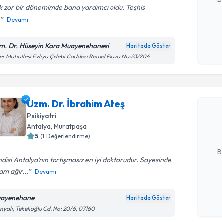
 zor bir dönemimde bana yardımcı oldu. Teşhis
.
Devamı
Kişisel
okudum
m. Dr. Hüseyin Kara Muayenehanesi
Haritada Göster
işlenm
ler Mahallesi Evliya Çelebi Caddesi Remel Plaza No:23/204
Randevu T
Uzm. Dr. İ
Uzm. Dr. İbrahim Ateş
Size bu uzm
Psikiyatri
hazırlandığ
Antalya
, Muratpaşa
5
(
1
Değerlendirme)
E-posta Ad
B
disi Antalya’nın tartışmasız en iyi doktorudur. Sayesinde
m ağır...
Devamı
Kişisel
okudum
ayenehane
Haritada Göster
Randevu T
işlenm
inyalı, Tekelioğlu Cd. No: 20/6, 07160