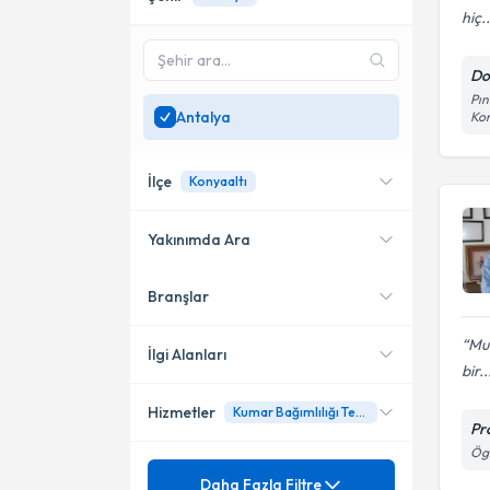
hiç..
Do
Pın
Antalya
Ko
İlçe
Konyaaltı
Yakınımda Ara
Branşlar
Konumuma yakın uzmanları
Muratpaşa
göster
Mur
Konyaaltı
İlgi Alanları
bir..
Serik
Hizmetler
Kumar Bağımlılığı Tedavisi
Psikiyatri
Pr
Ögr
Mezuniyet
Alkol Bağımlılığı
Daha Fazla Filtre