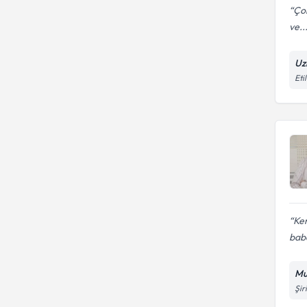
Çok
ve..
Uz
Eti
Ken
baba
Mu
Şir