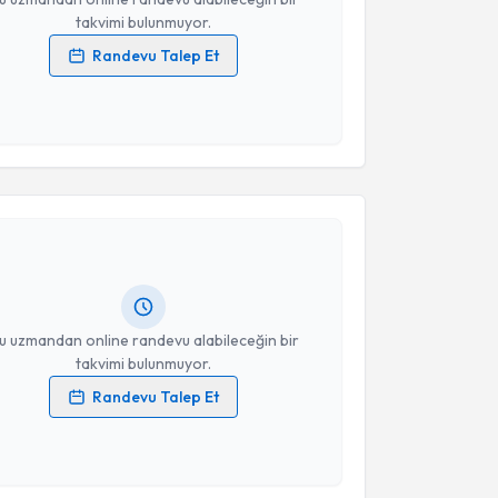
takvimi bulunmuyor.
Randevu Talep Et
 verilerimin işlenmesine ilişkin
Aydınlatma Metni
'ni
 ve kişisel verilerimin belirtilen kapsamda
esini kabul ediyorum.
akvimi Talebi
Takvim Talebini Gönder
brahim Ateş
için randevu takvimi talebi oluşturun.
andan randevu almanız için bir takvim
ında e-posta ile bilgilendireceğiz.
resiniz
u uzmandan online randevu alabileceğin bir
takvimi bulunmuyor.
Randevu Talep Et
 verilerimin işlenmesine ilişkin
Aydınlatma Metni
'ni
 ve kişisel verilerimin belirtilen kapsamda
akvimi Talebi
esini kabul ediyorum.