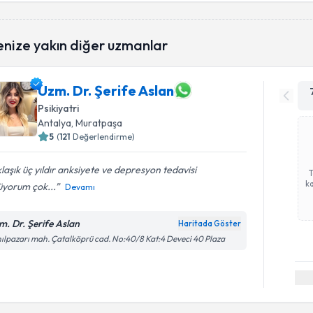
enize yakın diğer uzmanlar
Uzm. Dr. Şerife Aslan
Psikiyatri
Antalya
, Muratpaşa
5
(
121
Değerlendirme)
laşık üç yıldır anksiyete ve depresyon tedavisi
ka
üyorum çok...
Devamı
m. Dr. Şerife Aslan
Haritada Göster
ılpazarı mah. Çatalköprü cad. No:40/8 Kat:4 Deveci 40 Plaza
Randevu T