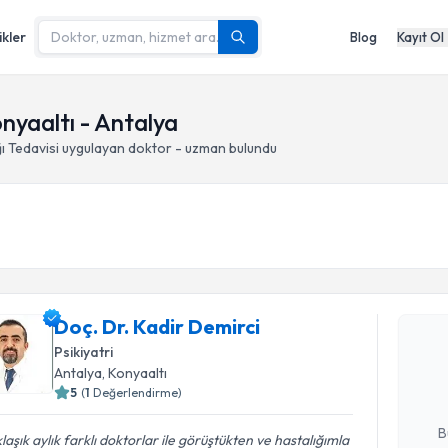
ikler
Blog
Kayıt Ol
onyaaltı - Antalya
ı Tedavisi
uygulayan doktor - uzman bulundu
Randevu T
Doç. Dr. Kadir Demirci
Doç. Dr. K
Size bu uzm
Psikiyatri
hazırlandığ
Antalya
, Konyaaltı
5
(
1
Değerlendirme)
E-posta Ad
B
laşık aylık farklı doktorlar ile görüştükten ve hastalığımla