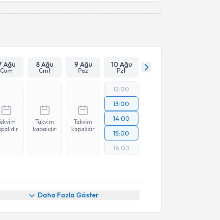
Takvim Talebini Gönder
7 Ağu
8 Ağu
9 Ağu
10 Ağu
Cum
Cmt
Paz
Pzt
12:00
13:00
14:00
Takvim
Takvim
Takvim
palıdır
kapalıdır
kapalıdır
15:00
16:00
Daha Fazla Göster
akvimi Talebi