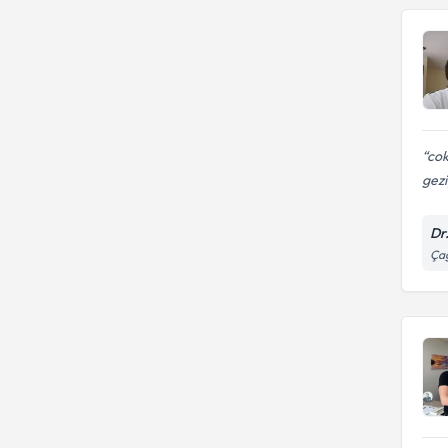
cok
gezi
Dr
Çağ