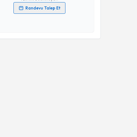
Randevu Talep Et
 verilerimin işlenmesine ilişkin
Aydınlatma Metni
'ni
 ve kişisel verilerimin belirtilen kapsamda
esini kabul ediyorum.
Takvim Talebini Gönder