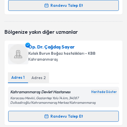
Randevu Talep Et
Randevu Takvimi Talebi
Op. Dr. Mehmet Güşen
için randevu takvimi talebi
Bölgenize yakın diğer uzmanlar
oluşturun. Size bu uzmandan randevu almanız için bir
takvim hazırlandığında e-posta ile bilgilendireceğiz.
Op. Dr. Çağdaş Sayar
E-posta Adresiniz
Kulak Burun Boğaz hastalıkları - KBB
Kahramanmaraş
Adres
1
Kişisel verilerimin işlenmesine ilişkin
Adres
2
Aydınlatma
Metni
'ni okudum ve kişisel verilerimin belirtilen
kapsamda işlenmesini kabul ediyorum.
Kahramanmaraş Devlet Hastanesı
Haritada Göster
Karacasu Mevkii, Gaziantep Yolu 14.km, 34087
Dulkadiroğlu/Kahramanmaraş Merkez/Kahramanmaraş
Takvim Talebini Gönder
Randevu Talep Et
Randevu Takvimi Talebi