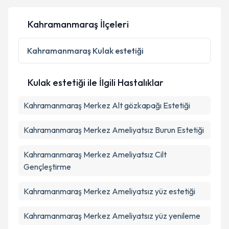
Kahramanmaraş İlçeleri
Kişisel verilerimin işlenmesine ilişkin
Aydınlatma
Metni
'ni okudum ve kişisel verilerimin belirtilen
Kahramanmaraş
Kulak estetiği
kapsamda işlenmesini kabul ediyorum.
Kulak estetiği ile İlgili Hastalıklar
Takvim Talebini Gönder
Kahramanmaraş Merkez Alt gözkapağı Estetiği
Kahramanmaraş Merkez Ameliyatsız Burun Estetiği
Kahramanmaraş Merkez Ameliyatsız Cilt
Gençleştirme
Kahramanmaraş Merkez Ameliyatsız yüz estetiği
Kahramanmaraş Merkez Ameliyatsız yüz yenileme