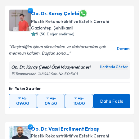
Op. Dr. Çağdaş Sayar
için randevu takvimi talebi
Op. Dr. Koray Çelebi
oluşturun. Size bu uzmandan randevu almanız için bir
Plastik Rekonstrüktif ve Estetik Cerrahi
takvim hazırlandığında e-posta ile bilgilendireceğiz.
Gaziantep
, Şehitkamil
5
(
50
Değerlendirme)
E-posta Adresiniz
Geçirdiğim işlem sürecinden ve doktorumdan çok
Devamı
memnun kaldım. Baştan sona...
Op. Dr. Koray Çelebi Özel Muayenehanesi
Kişisel verilerimin işlenmesine ilişkin
Aydınlatma
Haritada Göster
Metni
'ni okudum ve kişisel verilerimin belirtilen
15 Temmuz Mah. 148042 Sok. No:5 D:5 K:1
kapsamda işlenmesini kabul ediyorum.
En Yakın Saatler
Takvim Talebini Gönder
10 Ağu
10 Ağu
10 Ağu
Daha Fazla
09:00
09:30
10:00
Op. Dr. Vasıl Ercüment Erbaş
Plastik Rekonstrüktif ve Estetik Cerrahi