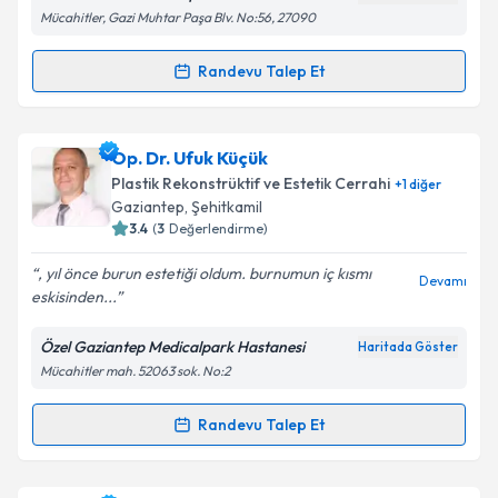
Metni
'ni okudum ve kişisel verilerimin belirtilen
Mücahitler, Gazi Muhtar Paşa Blv. No:56, 27090
kapsamda işlenmesini kabul ediyorum.
Randevu Talep Et
Randevu Takvimi Talebi
Takvim Talebini Gönder
Op. Dr. Ali Kılıç
için randevu takvimi talebi oluşturun.
Op. Dr. Ufuk Küçük
Size bu uzmandan randevu almanız için bir takvim
Plastik Rekonstrüktif ve Estetik Cerrahi
+
1
diğer
hazırlandığında e-posta ile bilgilendireceğiz.
Gaziantep
, Şehitkamil
3.4
(
3
Değerlendirme)
E-posta Adresiniz
, yıl önce burun estetiği oldum. burnumun iç kısmı
Devamı
eskisinden...
Özel Gaziantep Medicalpark Hastanesi
Haritada Göster
Kişisel verilerimin işlenmesine ilişkin
Aydınlatma
Mücahitler mah. 52063 sok. No:2
Metni
'ni okudum ve kişisel verilerimin belirtilen
kapsamda işlenmesini kabul ediyorum.
Randevu Talep Et
Randevu Takvimi Talebi
Takvim Talebini Gönder