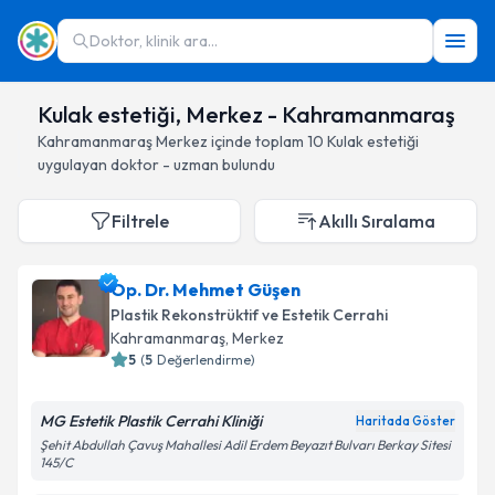
Doktor, klinik ara...
Kulak estetiği, Merkez - Kahramanmaraş
Kahramanmaraş
Merkez
içinde toplam
10
Kulak estetiği
uygulayan doktor - uzman bulundu
Filtrele
Akıllı Sıralama
Op. Dr. Mehmet Güşen
Plastik Rekonstrüktif ve Estetik Cerrahi
Kahramanmaraş
, Merkez
5
(
5
Değerlendirme)
MG Estetik Plastik Cerrahi Kliniği
Haritada Göster
Şehit Abdullah Çavuş Mahallesi Adil Erdem Beyazıt Bulvarı Berkay Sitesi
145/C