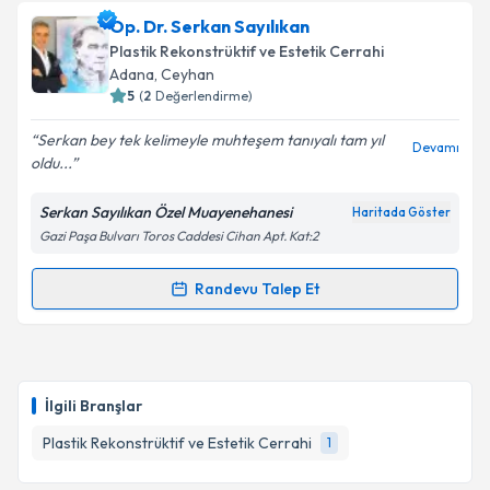
Takvim Talebini Gönder
Op. Dr. Harun Yılmaz
için randevu takvimi talebi
Op. Dr. Serkan Sayılıkan
oluşturun. Size bu uzmandan randevu almanız için bir
Plastik Rekonstrüktif ve Estetik Cerrahi
takvim hazırlandığında e-posta ile bilgilendireceğiz.
Adana
, Ceyhan
5
(
2
Değerlendirme)
E-posta Adresiniz
Serkan bey tek kelimeyle muhteşem tanıyalı tam yıl
Devamı
oldu...
Serkan Sayılıkan Özel Muayenehanesi
Haritada Göster
Kişisel verilerimin işlenmesine ilişkin
Aydınlatma
Gazi Paşa Bulvarı Toros Caddesi Cihan Apt. Kat:2
Metni
'ni okudum ve kişisel verilerimin belirtilen
kapsamda işlenmesini kabul ediyorum.
Randevu Talep Et
Randevu Takvimi Talebi
Takvim Talebini Gönder
Op. Dr. Serkan Sayılıkan
için randevu takvimi talebi
oluşturun. Size bu uzmandan randevu almanız için bir
İlgili Branşlar
takvim hazırlandığında e-posta ile bilgilendireceğiz.
Plastik Rekonstrüktif ve Estetik Cerrahi
1
E-posta Adresiniz