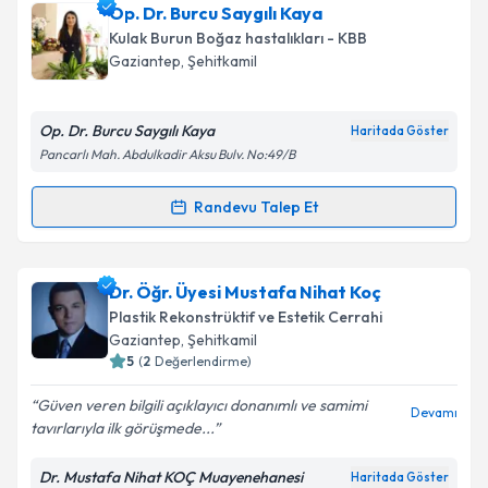
Op. Dr. Ufuk Küçük
için randevu takvimi talebi
Op. Dr. Burcu Saygılı Kaya
oluşturun. Size bu uzmandan randevu almanız için bir
Kulak Burun Boğaz hastalıkları - KBB
takvim hazırlandığında e-posta ile bilgilendireceğiz.
Gaziantep
, Şehitkamil
E-posta Adresiniz
Op. Dr. Burcu Saygılı Kaya
Haritada Göster
Pancarlı Mah. Abdulkadir Aksu Bulv. No:49/B
Kişisel verilerimin işlenmesine ilişkin
Aydınlatma
Randevu Talep Et
Randevu Takvimi Talebi
Metni
'ni okudum ve kişisel verilerimin belirtilen
kapsamda işlenmesini kabul ediyorum.
Op. Dr. Burcu Saygılı Kaya
için randevu takvimi
Dr. Öğr. Üyesi Mustafa Nihat Koç
talebi oluşturun. Size bu uzmandan randevu almanız
Takvim Talebini Gönder
Plastik Rekonstrüktif ve Estetik Cerrahi
için bir takvim hazırlandığında e-posta ile
Gaziantep
, Şehitkamil
bilgilendireceğiz.
5
(
2
Değerlendirme)
E-posta Adresiniz
Güven veren bilgili açıklayıcı donanımlı ve samimi
Devamı
tavırlarıyla ilk görüşmede...
Dr. Mustafa Nihat KOÇ Muayenehanesi
Haritada Göster