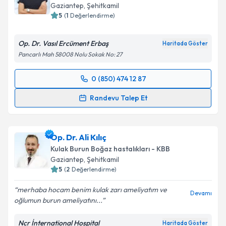
Gaziantep
, Şehitkamil
5
(
1
Değerlendirme)
Op. Dr. Vasıl Ercüment Erbaş
Haritada Göster
Pancarlı Mah 58008 Nolu Sokak No: 27
0 (850) 474 12 87
Randevu Takvimi Talebi
Randevu Talep Et
Op. Dr. Vasıl Ercüment Erbaş
için randevu takvimi
talebi oluşturun. Size bu uzmandan randevu almanız
Op. Dr. Ali Kılıç
için bir takvim hazırlandığında e-posta ile
bilgilendireceğiz.
Kulak Burun Boğaz hastalıkları - KBB
Gaziantep
, Şehitkamil
E-posta Adresiniz
5
(
2
Değerlendirme)
merhaba hocam benim kulak zarı ameliyatım ve
Devamı
oğlumun burun ameliyatını...
Kişisel verilerimin işlenmesine ilişkin
Aydınlatma
Ncr İnternational Hospital
Haritada Göster