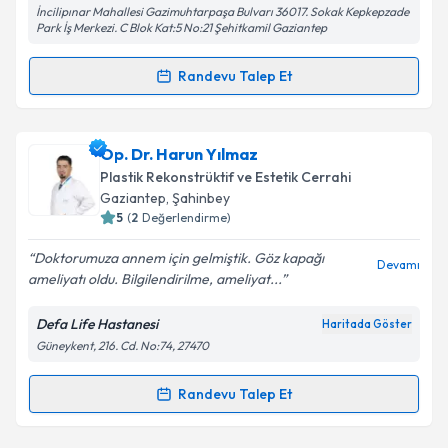
İncilipınar Mahallesi Gazimuhtarpaşa Bulvarı 36017. Sokak Kepkepzade
Kişisel verilerimin işlenmesine ilişkin
Aydınlatma
Park İş Merkezi. C Blok Kat:5 No:21 Şehitkamil Gaziantep
Metni
'ni okudum ve kişisel verilerimin belirtilen
kapsamda işlenmesini kabul ediyorum.
Randevu Talep Et
Randevu Takvimi Talebi
Takvim Talebini Gönder
Dr. Öğr. Üyesi Mustafa Nihat Koç
için randevu
Op. Dr. Harun Yılmaz
takvimi talebi oluşturun. Size bu uzmandan randevu
Plastik Rekonstrüktif ve Estetik Cerrahi
almanız için bir takvim hazırlandığında e-posta ile
Gaziantep
, Şahinbey
bilgilendireceğiz.
5
(
2
Değerlendirme)
E-posta Adresiniz
Doktorumuza annem için gelmiştik. Göz kapağı
Devamı
ameliyatı oldu. Bilgilendirilme, ameliyat...
Defa Life Hastanesi
Haritada Göster
Güneykent, 216. Cd. No:74, 27470
Kişisel verilerimin işlenmesine ilişkin
Aydınlatma
Metni
'ni okudum ve kişisel verilerimin belirtilen
kapsamda işlenmesini kabul ediyorum.
Randevu Talep Et
Randevu Takvimi Talebi