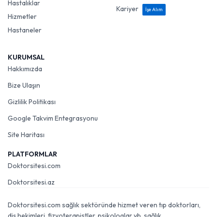
Hastalıklar
Kariyer
İşe Alım
Hizmetler
Hastaneler
KURUMSAL
Hakkımızda
Bize Ulaşın
Gizlilik Politikası
Google Takvim Entegrasyonu
Site Haritası
PLATFORMLAR
Doktorsitesi.com
Doktorsitesi.az
Doktorsitesi.com sağlık sektöründe hizmet veren tıp doktorları,
diş hekimleri, fizyoterapistler, psikologlar vb. sağlık