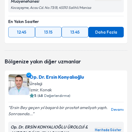
Muayenehanesi
Kocaçeşme, Acısu Cd. No:73/B, 45310 Salihli/Manisa
En Yakın Saatler
12:45
13:15
13:45
Daha Fazla
Bölgenize yakın diğer uzmanlar
Op. Dr. Ersin Konyalıoğlu
Üroloji
İzmir
, Konak
5
(
48
Değerlendirme)
Ersin Bey geçen yıl başarılı bir prostat ameliyatı yaptı.
Devamı
Sonrasında...
Op. Dr. ERSİN KONYALIOĞLU ÜROLOJİ &
Haritada Göster