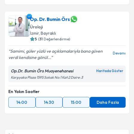
Op. Dr. Bumin Örs
Üroloji
İzmir
, Bayraklı
5
(
31
Değerlendirme)
Samimi, güler yüzlü ve açıklamalariyla bana güven
Devamı
verdi kendisine gönül...
Op.Dr. Bumin Örs Muayenehanesi
Haritada Göster
Karşıyaka Plaza 1595 Sokak No:1 Kat:2 Daire :3
En Yakın Saatler
14:00
14:30
15:00
Daha Fazla