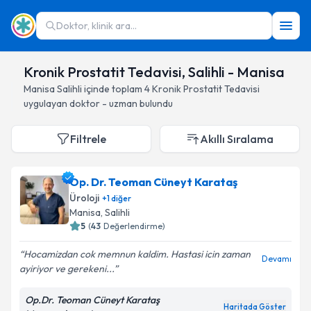
Doktor, klinik ara...
Kronik Prostatit Tedavisi, Salihli - Manisa
Manisa
Salihli
içinde toplam
4
Kronik Prostatit Tedavisi
uygulayan doktor - uzman bulundu
Filtrele
Akıllı Sıralama
Op. Dr. Teoman Cüneyt Karataş
Üroloji
+
1
diğer
Manisa
, Salihli
5
(
43
Değerlendirme)
Hocamizdan cok memnun kaldim. Hastasi icin zaman
Devamı
ayiriyor ve gerekeni...
Op.Dr. Teoman Cüneyt Karataş
Haritada Göster