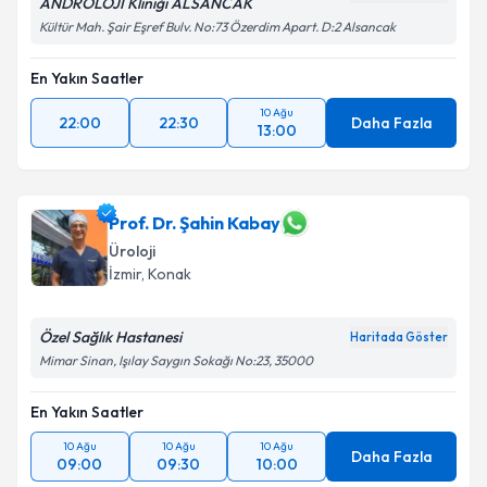
ANDROLOJİ Kliniği ALSANCAK
Kültür Mah. Şair Eşref Bulv. No:73 Özerdim Apart. D:2 Alsancak
En Yakın Saatler
10 Ağu
22:00
22:30
Daha Fazla
13:00
Prof. Dr. Şahin Kabay
Üroloji
İzmir
, Konak
Özel Sağlık Hastanesi
Haritada Göster
Mimar Sinan, Işılay Saygın Sokağı No:23, 35000
En Yakın Saatler
10 Ağu
10 Ağu
10 Ağu
Daha Fazla
09:00
09:30
10:00