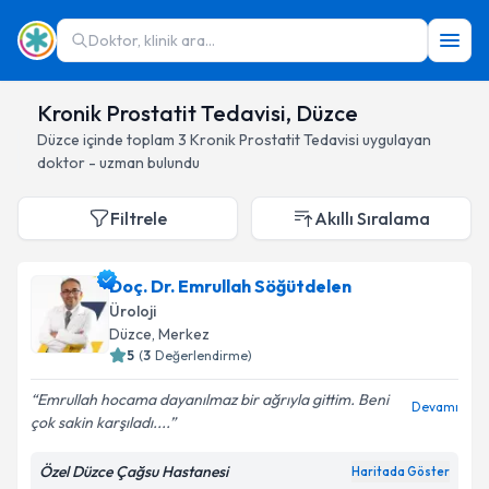
Doktor, klinik ara...
Kronik Prostatit Tedavisi, Düzce
Düzce
içinde toplam
3
Kronik Prostatit Tedavisi
uygulayan
doktor - uzman bulundu
Filtrele
Akıllı Sıralama
Doç. Dr. Emrullah Söğütdelen
Üroloji
Düzce
, Merkez
5
(
3
Değerlendirme)
Emrullah hocama dayanılmaz bir ağrıyla gittim. Beni
Devamı
çok sakin karşıladı....
Özel Düzce Çağsu Hastanesi
Haritada Göster