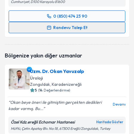
Cumhuriyet, D100 Karayolu 81600
0 (850) 474 23 90
Randevu Takvimi Talebi
Randevu Talep Et
Doç. Dr. Emrullah Söğütdelen
için randevu takvimi
talebi oluşturun. Size bu uzmandan randevu almanız
için bir takvim hazırlandığında e-posta ile
Bölgenize yakın diğer uzmanlar
bilgilendireceğiz.
E-posta Adresiniz
Uzm. Dr. Okan Yavuzalp
Üroloji
Zonguldak
, Karadenizereğli
5
(
14
Değerlendirme)
Kişisel verilerimin işlenmesine ilişkin
Aydınlatma
Okan beye öneri ile gitmiştim gerçekten dedikleri
Metni
'ni okudum ve kişisel verilerimin belirtilen
Devamı
kadar varmış. Bu...
kapsamda işlenmesini kabul ediyorum.
Özel Kdz.ereğli Echomar Hastanesi
Haritada Göster
Takvim Talebini Gönder
Müftü, Çetin Apatay Blv. No:18, 67300 Ereğli/Zonguldak, Turkey