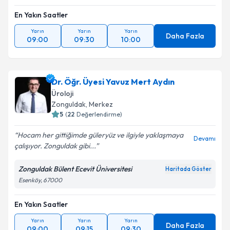
En Yakın Saatler
Yarın
Yarın
Yarın
Daha Fazla
09:00
09:30
10:00
Dr. Öğr. Üyesi Yavuz Mert Aydın
Üroloji
Zonguldak
, Merkez
5
(
22
Değerlendirme)
Hocam her gittiğimde güleryüz ve ilgiyle yaklaşmaya
Devamı
çalışıyor. Zonguldak gibi...
Zonguldak Bülent Ecevit Üniversitesi
Haritada Göster
Esenköy, 67000
En Yakın Saatler
Yarın
Yarın
Yarın
Daha Fazla
09:00
09:15
09:30