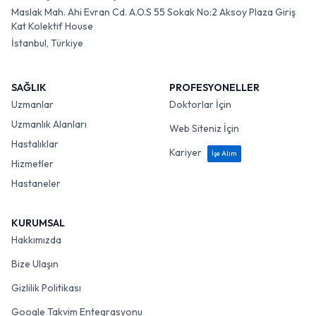
Maslak Mah. Ahi Evran Cd. A.O.S 55 Sokak No:2 Aksoy Plaza Giriş
Kat Kolektif House
İstanbul, Türkiye
SAĞLIK
PROFESYONELLER
Uzmanlar
Doktorlar İçin
Uzmanlık Alanları
Web Siteniz İçin
Hastalıklar
Kariyer
İşe Alım
Hizmetler
Hastaneler
KURUMSAL
Hakkımızda
Bize Ulaşın
Gizlilik Politikası
Google Takvim Entegrasyonu