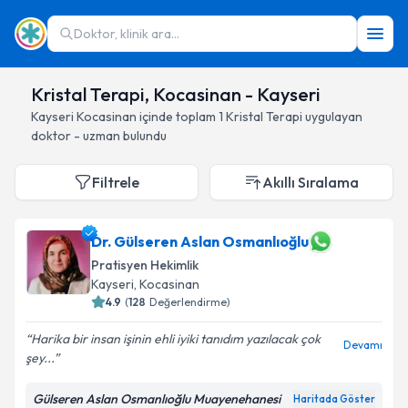
Doktor, klinik ara...
Kristal Terapi, Kocasinan - Kayseri
Kayseri
Kocasinan
içinde toplam
1
Kristal Terapi
uygulayan
doktor - uzman bulundu
Filtrele
Akıllı Sıralama
Dr. Gülseren Aslan Osmanlıoğlu
Pratisyen Hekimlik
Kayseri
, Kocasinan
4.9
(
128
Değerlendirme)
Harika bir insan işinin ehli iyiki tanıdım yazılacak çok
Devamı
şey...
Gülseren Aslan Osmanlıoğlu Muayenehanesi
Haritada Göster