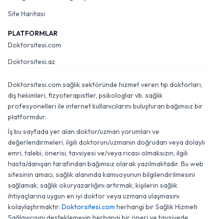
Site Haritası
PLATFORMLAR
Doktorsitesi.com
Doktorsitesi.az
Doktorsitesi.com sağlık sektöründe hizmet veren tıp doktorları,
diş hekimleri, fizyoterapistler, psikologlar vb. sağlık
profesyonelleri ile internet kullanıcılarını buluşturan bağımsız bir
platformdur.
İş bu sayfada yer alan doktor/uzman yorumları ve
değerlendirmeleri, ilgili doktorun/uzmanın doğrudan veya dolaylı
emri, talebi, önerisi, tavsiyesi ve/veya ricası olmaksızın, ilgili
hasta/danışan tarafından bağımsız olarak yazılmaktadır. Bu web
sitesinin amacı, sağlık alanında kamuoyunun bilgilendirilmesini
sağlamak, sağlık okuryazarlığını artırmak, kişilerin sağlık
ihtiyaçlarına uygun en iyi doktor veya uzmana ulaşmasını
kolaylaştırmaktır.
Doktorsitesi.com
herhangi bir Sağlık Hizmeti
Sağlayıcısını desteklemeyip herhangi bir öneri ve tavsiyede