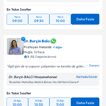
En Yakın Saatler
Yarın
Yarın
Yarın
Daha Fazla
09:00
09:30
10:00
Dr. Burçin Balcı
Pratisyen Hekimlik
+
1
diğer
Muğla
,
Ortaca
5
(
52
Değerlendirme)
Devamı
İlgili işini de iyi yapıyor çalışanları ve kendisi de güler...
Dr. Burçin BALCI Muayenehanesi
Haritada Göster
Terzialiler Mahallesi Atatürk Bulvarı No:148 Kat:4 Daire:9
En Yakın Saatler
25 Ağu
25 Ağu
25 Ağu
Daha Fazla
10:00
10:30
11:00