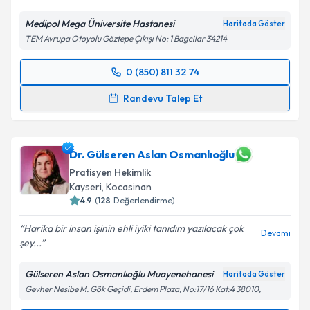
Medipol Mega Üniversite Hastanesi
Haritada Göster
TEM Avrupa Otoyolu Göztepe Çıkışı No: 1 Bagcilar 34214
0 (850) 811 32 74
Randevu Takvimi Talebi
Randevu Talep Et
Dr. Nesrin Çelikgür
için randevu takvimi talebi
oluşturun. Size bu uzmandan randevu almanız için bir
takvim hazırlandığında e-posta ile bilgilendireceğiz.
Dr. Gülseren Aslan Osmanlıoğlu
Pratisyen Hekimlik
E-posta Adresiniz
Kayseri
,
Kocasinan
4.9
(
128
Değerlendirme)
Harika bir insan işinin ehli iyiki tanıdım yazılacak çok
Devamı
şey...
Kişisel verilerimin işlenmesine ilişkin
Aydınlatma
Metni
'ni okudum ve kişisel verilerimin belirtilen
Gülseren Aslan Osmanlıoğlu Muayenehanesi
Haritada Göster
kapsamda işlenmesini kabul ediyorum.
Gevher Nesibe M. Gök Geçidi, Erdem Plaza, No:17/16 Kat:4 38010,