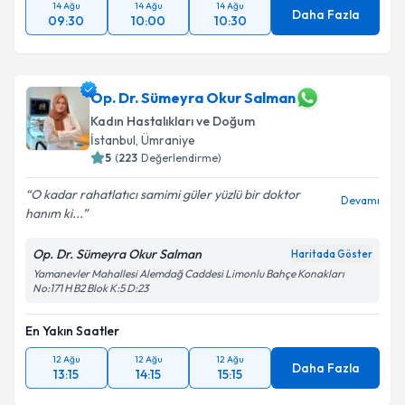
14 Ağu
14 Ağu
14 Ağu
Daha Fazla
09:30
10:00
10:30
Op. Dr. Sümeyra Okur Salman
Kadın Hastalıkları ve Doğum
İstanbul
,
Ümraniye
5
(
223
Değerlendirme)
O kadar rahatlatıcı samimi güler yüzlü bir doktor
Devamı
hanım ki...
Op. Dr. Sümeyra Okur Salman
Haritada Göster
Yamanevler Mahallesi Alemdağ Caddesi Limonlu Bahçe Konakları
No:171 H B2 Blok K:5 D:23
En Yakın Saatler
12 Ağu
12 Ağu
12 Ağu
Daha Fazla
13:15
14:15
15:15