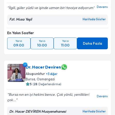
Devamı
İlgili, güler yüzlü ve işinde uzman biri tavsiye ediyorum
Fzt. Musa Yeşil
Haritada Göster
En Yakın Saatler
Yarın
Yarın
Yarın
Daha Fazla
09:00
10:00
11:00
Dr. Hacer Deviren
Akupunktur
+
3
diğer
Bursa
,
Osmangazi
5
(
28
Değerlendirme)
Bursa nın en iyi hekimi bence. Çok yönlü, yenilikleri
Devamı
çok...
Dr. Hacer DEVİREN Muayenehanesi
Haritada Göster