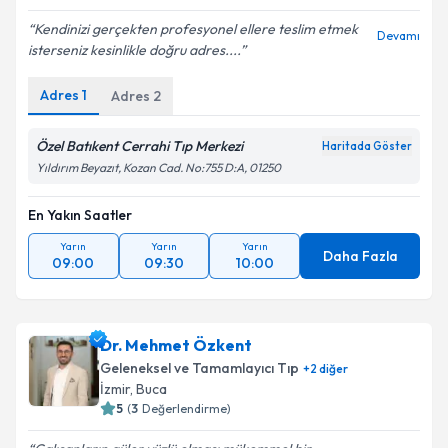
Kendinizi gerçekten profesyonel ellere teslim etmek
Devamı
isterseniz kesinlikle doğru adres....
Adres
1
Adres
2
Özel Batıkent Cerrahi Tıp Merkezi
Haritada Göster
Yıldırım Beyazıt, Kozan Cad. No:755 D:A, 01250
En Yakın Saatler
Yarın
Yarın
Yarın
Daha Fazla
09:00
09:30
10:00
Dr. Mehmet Özkent
Geleneksel ve Tamamlayıcı Tıp
+
2
diğer
İzmir
,
Buca
5
(
3
Değerlendirme)