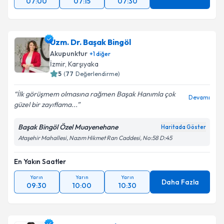
07:00
07:15
07:30
Uzm. Dr. Başak Bingöl
Akupunktur
+
1
diğer
İzmir
,
Karşıyaka
5
(
77
Değerlendirme)
İlk görüşmem olmasına rağmen Başak Hanımla çok
Devamı
güzel bir zayıflama...
Başak Bingöl Özel Muayenehane
Haritada Göster
Ataşehir Mahallesi, Nazım Hikmet Ran Caddesi, No:58 D:45
En Yakın Saatler
Yarın
Yarın
Yarın
Daha Fazla
09:30
10:00
10:30