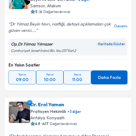
Samsun
,
Atakum
5
(
6
Değerlendirme)
Dr Yılmaz Beyin tavrı, naifliği, detaylı açıklamaları çok
Devamı
güven verici....
Op.Dr.Yılmaz Yılmazer
Haritada Göster
Cumhuriyet, İsmet İnönü Blv. No:237 Kat:2
En Yakın Saatler
Yarın
Yarın
Yarın
Daha Fazla
09:00
10:00
11:00
Dr. Erol Yaman
Pratisyen Hekimlik
+
3
diğer
Antalya
,
Konyaaltı
4.9
(
417
Değerlendirme)