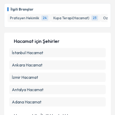
E-posta Adresiniz
İlgili Branşlar
Pratisyen Hekimlik
Kupa Terapi(Hacamat)
Ozon T
24
23
Kişisel verilerimin işlenmesine ilişkin
Aydınlatma
Metni
'ni okudum ve kişisel verilerimin belirtilen
Hacamat
için Şehirler
kapsamda işlenmesini kabul ediyorum.
İstanbul
Hacamat
Takvim Talebini Gönder
Ankara
Hacamat
İzmir
Hacamat
Antalya
Hacamat
Adana
Hacamat