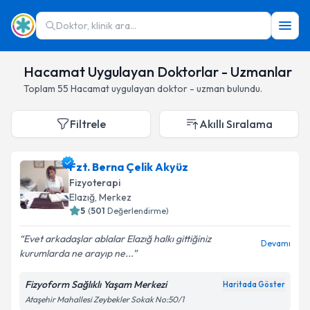
Doktor, klinik ara...
Hacamat Uygulayan Doktorlar - Uzmanlar
Toplam
55
Hacamat
uygulayan doktor - uzman bulundu.
Filtrele
Akıllı Sıralama
Fzt. Berna Çelik Akyüz
Fizyoterapi
Elazığ
,
Merkez
5
(
501
Değerlendirme)
Evet arkadaşlar ablalar Elazığ halkı gittiğiniz
Devamı
kurumlarda ne arayıp ne...
Fizyoform Sağlıklı Yaşam Merkezi
Haritada Göster
Ataşehir Mahallesi Zeybekler Sokak No:50/1