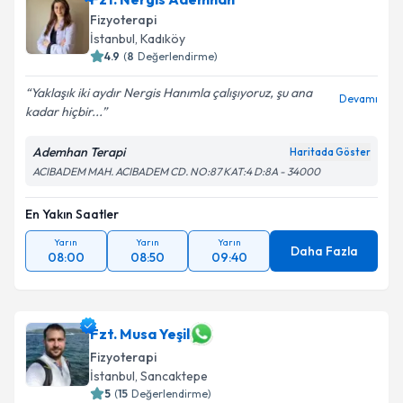
Fizyoterapi
İstanbul
,
Kadıköy
4.9
(
8
Değerlendirme)
Yaklaşık iki aydır Nergis Hanımla çalışıyoruz, şu ana
Devamı
kadar hiçbir...
Ademhan Terapi
Haritada Göster
ACIBADEM MAH. ACIBADEM CD. NO:87 KAT:4 D:8A - 34000
En Yakın Saatler
Yarın
Yarın
Yarın
Daha Fazla
08:00
08:50
09:40
Fzt. Musa Yeşil
Fizyoterapi
İstanbul
,
Sancaktepe
5
(
15
Değerlendirme)