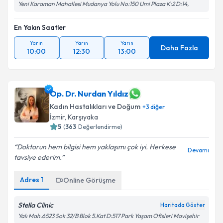
Yeni Karaman Mahallesi Mudanya Yolu No:150 Umi Plaza K:2 D:14,
En Yakın Saatler
Yarın
Yarın
Yarın
Daha Fazla
10:00
12:30
13:00
Op. Dr. Nurdan Yıldız
Kadın Hastalıkları ve Doğum
+
3
diğer
İzmir
,
Karşıyaka
5
(
363
Değerlendirme)
Doktorun hem bilgisi hem yaklaşımı çok iyi. Herkese
Devamı
tavsiye ederim.
Adres
1
Online Görüşme
Stella Clinic
Haritada Göster
Yalı Mah.6523 Sok 32/B Blok 5.Kat D:517 Park Yaşam Ofisleri Mavişehir