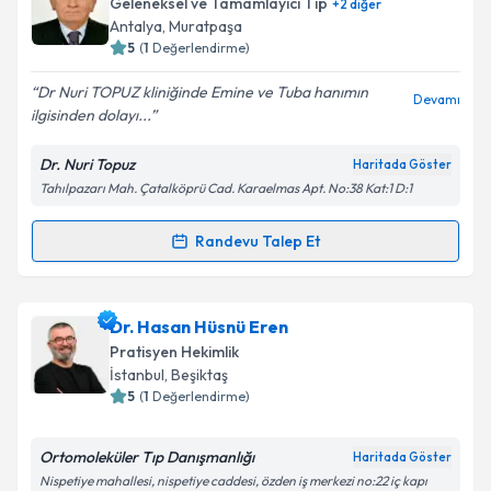
bilgilendireceğiz.
Geleneksel ve Tamamlayıcı Tıp
+
2
diğer
Antalya
,
Muratpaşa
E-posta Adresiniz
5
(
1
Değerlendirme)
Dr Nuri TOPUZ kliniğinde Emine ve Tuba hanımın
Devamı
ilgisinden dolayı...
Kişisel verilerimin işlenmesine ilişkin
Aydınlatma
Dr. Nuri Topuz
Haritada Göster
Metni
'ni okudum ve kişisel verilerimin belirtilen
Tahılpazarı Mah. Çatalköprü Cad. Karaelmas Apt. No:38 Kat:1 D:1
kapsamda işlenmesini kabul ediyorum.
Randevu Talep Et
Randevu Takvimi Talebi
Takvim Talebini Gönder
Dr. Nuri Topuz
için randevu takvimi talebi oluşturun.
Dr. Hasan Hüsnü Eren
Size bu uzmandan randevu almanız için bir takvim
Pratisyen Hekimlik
hazırlandığında e-posta ile bilgilendireceğiz.
İstanbul
,
Beşiktaş
5
(
1
Değerlendirme)
E-posta Adresiniz
Ortomoleküler Tıp Danışmanlığı
Haritada Göster
Nispetiye mahallesi, nispetiye caddesi, özden iş merkezi no:22 iç kapı