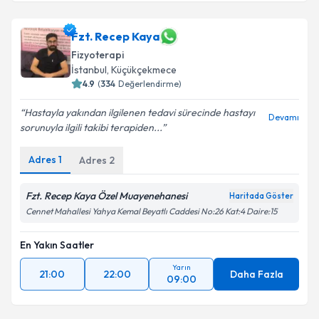
Fzt. Recep Kaya
Fizyoterapi
İstanbul
,
Küçükçekmece
4.9
(
334
Değerlendirme)
Hastayla yakından ilgilenen tedavi sürecinde hastayı
Devamı
sorunuyla ilgili takibi terapiden...
Adres
1
Adres
2
Fzt. Recep Kaya Özel Muayenehanesi
Haritada Göster
Cennet Mahallesi Yahya Kemal Beyatlı Caddesi No:26 Kat:4 Daire:15
En Yakın Saatler
Yarın
21:00
22:00
Daha Fazla
09:00