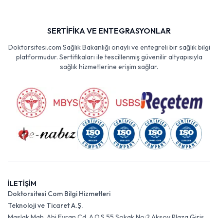
SERTİFİKA VE ENTEGRASYONLAR
Doktorsitesi.com Sağlık Bakanlığı onaylı ve entegreli bir sağlık bilgi
platformudur. Sertifikaları ile tescillenmiş güvenilir altyapısıyla
sağlık hizmetlerine erişim sağlar.
İLETİŞİM
Doktorsitesi Com Bilgi Hizmetleri
Teknoloji ve Ticaret A.Ş.
Maslak Mah. Ahi Evran Cd. A.O.S 55 Sokak No:2 Aksoy Plaza Giriş