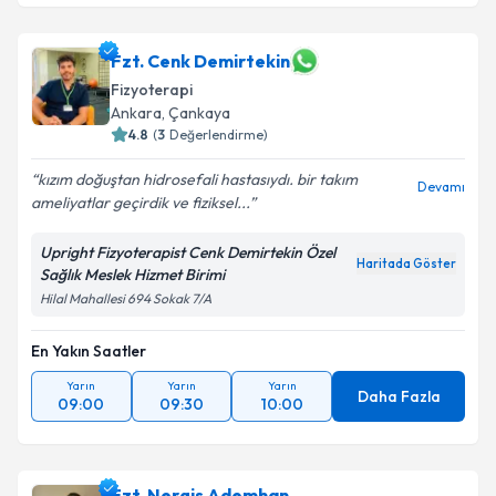
Fzt. Cenk Demirtekin
Fizyoterapi
Ankara
,
Çankaya
4.8
(
3
Değerlendirme)
kızım doğuştan hidrosefali hastasıydı. bir takım
Devamı
ameliyatlar geçirdik ve fiziksel...
Upright Fizyoterapist Cenk Demirtekin Özel
Haritada Göster
Sağlık Meslek Hizmet Birimi
Hilal Mahallesi 694 Sokak 7/A
En Yakın Saatler
Yarın
Yarın
Yarın
Daha Fazla
09:00
09:30
10:00
Fzt. Nergis Ademhan