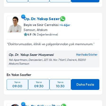
Op. Dr. Yakup Sezer
Beyin ve Sinir Cerrahisi
+
4
diğer
Samsun
,
Atakum
4.9
(
14
Değerlendirme)
Doktorumuzdan, klinik ve çalışanlarından çok memnunum.
Op. Dr. Yakup Sezer Muayenesi
Haritada Göster
Yalı Apartmanı, Denizevleri, 227. Sk. No: 7 Kat:1, Daire:4, 55200
Atakum/Samsun
En Yakın Saatler
Yarın
Yarın
Yarın
Daha Fazla
09:00
09:30
10:30