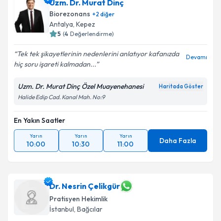
Uzm. Dr. Murat Dinç
Biorezonans
+
2
diğer
Antalya
,
Kepez
5
(
4
Değerlendirme)
Tek tek şikayetlerinin nedenlerini anlatıyor kafanızda
Devamı
hiç soru işareti kalmadan...
Uzm. Dr. Murat Dinç Özel Muayenehanesi
Haritada Göster
Halide Edip Cad. Kanal Mah. No:9
En Yakın Saatler
Yarın
Yarın
Yarın
Daha Fazla
10:00
10:30
11:00
Dr. Nesrin Çelikgür
Pratisyen Hekimlik
İstanbul
,
Bağcılar