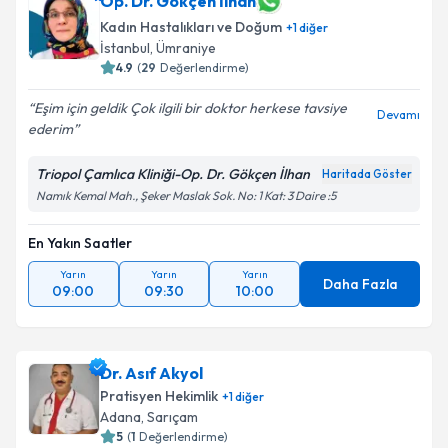
Op. Dr. Gökçen İlhan
Kadın Hastalıkları ve Doğum
+
1
diğer
İstanbul
,
Ümraniye
4.9
(
29
Değerlendirme)
Eşim için geldik Çok ilgili bir doktor herkese tavsiye
Devamı
ederim
Triopol Çamlıca Kliniği-Op. Dr. Gökçen İlhan
Haritada Göster
Namık Kemal Mah., Şeker Maslak Sok. No: 1 Kat: 3 Daire :5
En Yakın Saatler
Yarın
Yarın
Yarın
Daha Fazla
09:00
09:30
10:00
Dr. Asıf Akyol
Pratisyen Hekimlik
+
1
diğer
Adana
,
Sarıçam
5
(
1
Değerlendirme)