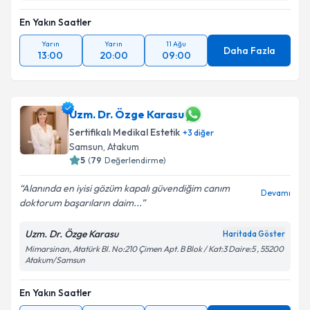
En Yakın Saatler
Yarın
Yarın
11 Ağu
Daha Fazla
13:00
20:00
09:00
Uzm. Dr. Özge Karasu
Sertifikalı Medikal Estetik
+
3
diğer
Samsun
,
Atakum
5
(
79
Değerlendirme)
Alanında en iyisi gözüm kapalı güvendiğim canım
Devamı
doktorum başarıların daim...
Uzm. Dr. Özge Karasu
Haritada Göster
Mimarsinan, Atatürk Bl. No:210 Çimen Apt. B Blok / Kat:3 Daire:5 , 55200
Atakum/Samsun
En Yakın Saatler