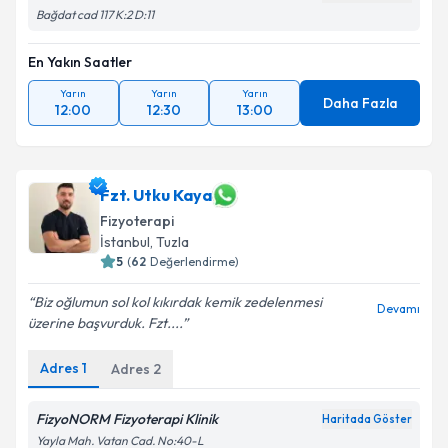
Bağdat cad 117 K:2 D:11
En Yakın Saatler
Yarın
Yarın
Yarın
Daha Fazla
12:00
12:30
13:00
Fzt. Utku Kaya
Fizyoterapi
İstanbul
,
Tuzla
5
(
62
Değerlendirme)
Biz oğlumun sol kol kıkırdak kemik zedelenmesi
Devamı
üzerine başvurduk. Fzt....
Adres
1
Adres
2
FizyoNORM Fizyoterapi Klinik
Haritada Göster
Yayla Mah. Vatan Cad. No:40-L