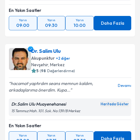
En Yakın Saatler
Yarın
Yarın
Yarın
Daha Fazla
09:00
09:30
10:00
Dr. Salim Ulu
Akupunktur
+
2
diğer
Nevşehir
,
Merkez
5
(
98
Değerlendirme)
hacamat yaptırdım seans memnun kaldım,
Devamı
arkadaşlarıma önerdim. Kupa...
Dr.Salim Ulu Muayenehanesi
Haritada Göster
15 Temmuz Mah. 101. Sok. No:139/B Merkez
En Yakın Saatler
Yarın
Yarın
Yarın
Daha Fazla