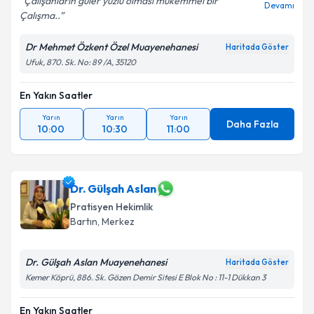
Çalışanların güler yüzlü olması mükemmel bir
Devamı
Çalışma..
Dr Mehmet Özkent Özel Muayenehanesi
Haritada Göster
Ufuk, 870. Sk. No: 89 /A, 35120
En Yakın Saatler
Yarın
Yarın
Yarın
Daha Fazla
10:00
10:30
11:00
Dr. Gülşah Aslan
Pratisyen Hekimlik
Bartın
,
Merkez
Dr. Gülşah Aslan Muayenehanesi
Haritada Göster
Kemer Köprü, 886. Sk. Gözen Demir Sitesi E Blok No : 11-1 Dükkan 3
En Yakın Saatler