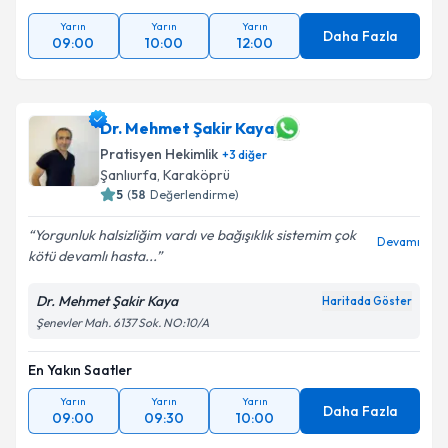
Yarın
Yarın
Yarın
Daha Fazla
09:00
10:00
12:00
Dr. Mehmet Şakir Kaya
Pratisyen Hekimlik
+
3
diğer
Şanlıurfa
,
Karaköprü
5
(
58
Değerlendirme)
Yorgunluk halsizliğim vardı ve bağışıklık sistemim çok
Devamı
kötü devamlı hasta...
Dr. Mehmet Şakir Kaya
Haritada Göster
Şenevler Mah. 6137 Sok. NO:10/A
En Yakın Saatler
Yarın
Yarın
Yarın
Daha Fazla
09:00
09:30
10:00