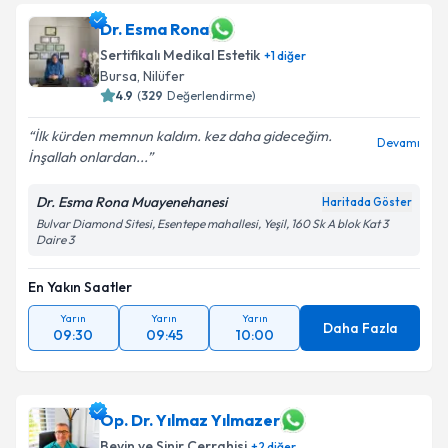
Dr. Esma Rona
Sertifikalı Medikal Estetik
+
1
diğer
Bursa
,
Nilüfer
4.9
(
329
Değerlendirme)
İlk kürden memnun kaldım. kez daha gideceğim.
Devamı
İnşallah onlardan...
Dr. Esma Rona Muayenehanesi
Haritada Göster
Bulvar Diamond Sitesi, Esentepe mahallesi, Yeşil, 160 Sk A blok Kat 3
Daire 3
En Yakın Saatler
Yarın
Yarın
Yarın
Daha Fazla
09:30
09:45
10:00
Op. Dr. Yılmaz Yılmazer
Beyin ve Sinir Cerrahisi
+
2
diğer