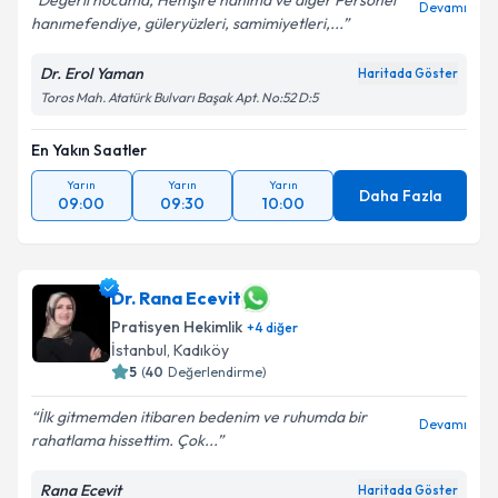
Değerli hocama, Hemşire hanıma ve diğer Personel
Devamı
hanımefendiye, güleryüzleri, samimiyetleri,...
Dr. Erol Yaman
Haritada Göster
Toros Mah. Atatürk Bulvarı Başak Apt. No:52 D:5
En Yakın Saatler
Yarın
Yarın
Yarın
Daha Fazla
09:00
09:30
10:00
Dr. Rana Ecevit
Pratisyen Hekimlik
+
4
diğer
İstanbul
,
Kadıköy
5
(
40
Değerlendirme)
İlk gitmemden itibaren bedenim ve ruhumda bir
Devamı
rahatlama hissettim. Çok...
Rana Ecevit
Haritada Göster