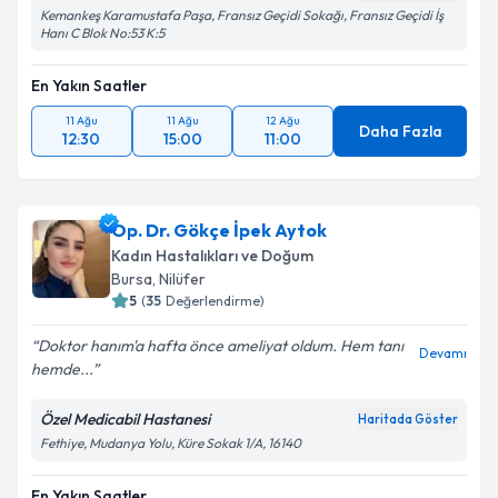
Kemankeş Karamustafa Paşa, Fransız Geçidi Sokağı, Fransız Geçidi İş
Hanı C Blok No:53 K:5
En Yakın Saatler
11 Ağu
11 Ağu
12 Ağu
Daha Fazla
12:30
15:00
11:00
Op. Dr. Gökçe İpek Aytok
Kadın Hastalıkları ve Doğum
Bursa
, Nilüfer
5
(
35
Değerlendirme)
Doktor hanım'a hafta önce ameliyat oldum. Hem tanı
Devamı
hemde...
Özel Medicabil Hastanesi
Haritada Göster
Fethiye, Mudanya Yolu, Küre Sokak 1/A, 16140
En Yakın Saatler