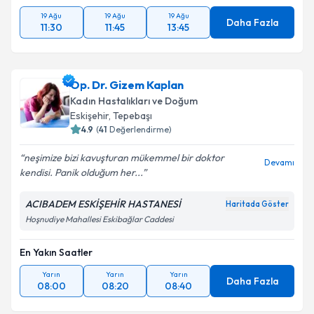
19 Ağu
19 Ağu
19 Ağu
Daha Fazla
11:30
11:45
13:45
Op. Dr. Gizem Kaplan
Kadın Hastalıkları ve Doğum
Eskişehir
, Tepebaşı
4.9
(
41
Değerlendirme)
neşimize bizi kavuşturan mükemmel bir doktor
Devamı
kendisi. Panik olduğum her...
ACIBADEM ESKİŞEHİR HASTANESİ
Haritada Göster
Hoşnudiye Mahallesi Eskibağlar Caddesi
En Yakın Saatler
Yarın
Yarın
Yarın
Daha Fazla
08:00
08:20
08:40