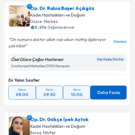
Op. Dr. Rabia Başer Açıkgöz
Kadın Hastalıkları ve Doğum
Düzce
, Merkez
5
(
204
Değerlendirme)
On numara doktor allah razı olsun müthiş ilgileniyor
Devamı
çok kibat
Özel Düzce Çağsu Hastanesi
Haritada Göster
Cumhuriyet Mahallesi D100 Karayolu
En Yakın Saatler
Yarın
Yarın
Yarın
Daha Fazla
09:00
09:30
10:00
Op. Dr. Gökçe İpek Aytok
Kadın Hastalıkları ve Doğum
Bursa
, Nilüfer