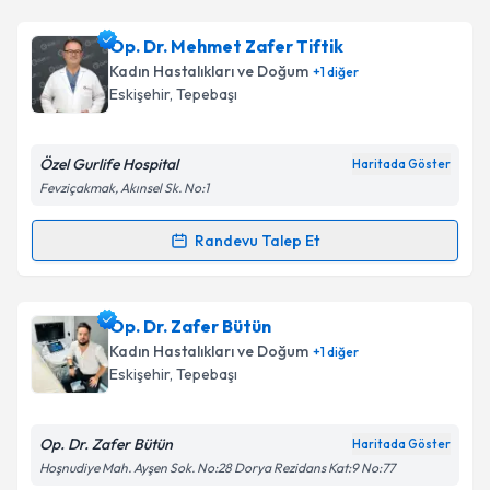
Op. Dr. Mehmet Zafer Tiftik
Kadın Hastalıkları ve Doğum
+
1
diğer
Eskişehir
, Tepebaşı
Özel Gurlife Hospital
Haritada Göster
Fevziçakmak, Akınsel Sk. No:1
Randevu Talep Et
Randevu Takvimi Talebi
Op. Dr. Mehmet Zafer Tiftik
için randevu takvimi
Op. Dr. Zafer Bütün
talebi oluşturun. Size bu uzmandan randevu almanız
Kadın Hastalıkları ve Doğum
+
1
diğer
için bir takvim hazırlandığında e-posta ile
Eskişehir
, Tepebaşı
bilgilendireceğiz.
E-posta Adresiniz
Op. Dr. Zafer Bütün
Haritada Göster
Hoşnudiye Mah. Ayşen Sok. No:28 Dorya Rezidans Kat:9 No:77