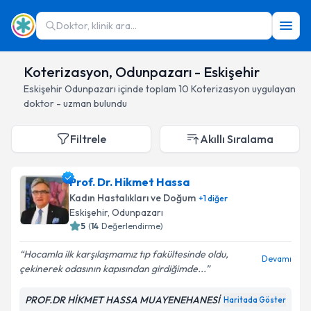
Doktor, klinik ara...
Koterizasyon, Odunpazarı - Eskişehir
Eskişehir
Odunpazarı
içinde toplam
10
Koterizasyon
uygulayan
doktor - uzman bulundu
Filtrele
Akıllı Sıralama
Prof. Dr. Hikmet Hassa
Kadın Hastalıkları ve Doğum
+
1
diğer
Eskişehir
, Odunpazarı
5
(
14
Değerlendirme)
Hocamla ilk karşılaşmamız tıp fakültesinde oldu,
Devamı
çekinerek odasının kapısından girdiğimde...
PROF.DR HİKMET HASSA MUAYENEHANESİ
Haritada Göster