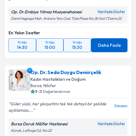
Op. Dr.Embiye Yılmaz Muayenehanesi
Haritada Göster
Demirtaşpaşa Mah. Ankara Yolu Cad. Tüze Plaza No:36 Kat:7 Daire:22
En Yakın Saatler
10 Ağu
10 Ağu
10 Ağu
Daha Fazla
14:30
15:00
15:30
Op. Dr. Seda Duygu Demirçelik
Kadın Hastalıkları ve Doğum
Bursa
, Nilüfer
5
(
3
Değerlendirme)
Güler yüzü, her şikayetimi tek tek detaylı bir şekilde
Devamı
açıklaması,...
Bursa Doruk Nilüfer Hastanesi
Haritada Göster
Konak, Lefkoşe Cd. No:22