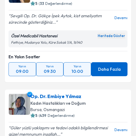
5
(
33
Değerlendirme)
Sevgili Op. Dr. Gökçe İpek Aytok, kist ameliyatım
Devamı
sürecinde gösterdiğiniz...
Özel Medicabil Hastanesi
Haritada Göster
Fethiye, Mudanya Yolu, Küre Sokak 1/A, 16140
En Yakın Saatler
Yarın
Yarın
Yarın
Daha Fazla
09:00
09:30
10:00
Op. Dr. Embiye Yılmaz
Kadın Hastalıkları ve Doğum
Bursa
, Osmangazi
5
(
439
Değerlendirme)
Güler yüzlü yaklaşımı ve tedavi odaklı bilgilendirmesi
Devamı
güzel memnunum inşallah...