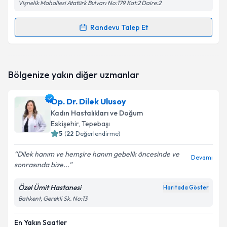
Vişnelik Mahallesi Atatürk Bulvarı No:179 Kat:2 Daire:2
Randevu Talep Et
Randevu Takvimi Talebi
Prof. Dr. Hikmet Hassa
için randevu takvimi talebi
Bölgenize yakın diğer uzmanlar
oluşturun. Size bu uzmandan randevu almanız için bir
takvim hazırlandığında e-posta ile bilgilendireceğiz.
Op. Dr. Dilek Ulusoy
E-posta Adresiniz
Kadın Hastalıkları ve Doğum
Eskişehir
, Tepebaşı
5
(
22
Değerlendirme)
Dilek hanım ve hemşire hanım gebelik öncesinde ve
Kişisel verilerimin işlenmesine ilişkin
Aydınlatma
Devamı
sonrasında bize...
Metni
'ni okudum ve kişisel verilerimin belirtilen
kapsamda işlenmesini kabul ediyorum.
Özel Ümit Hastanesi
Haritada Göster
Batıkent, Gerekli Sk. No:13
Takvim Talebini Gönder
En Yakın Saatler