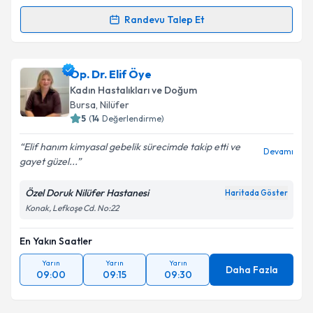
Randevu Talep Et
Randevu Takvimi Talebi
Kişisel verilerimin işlenmesine ilişkin
Aydınlatma
Metni
'ni okudum ve kişisel verilerimin belirtilen
kapsamda işlenmesini kabul ediyorum.
Op. Dr. Zafer Bütün
için randevu takvimi talebi
Op. Dr. Elif Öye
oluşturun. Size bu uzmandan randevu almanız için bir
Kadın Hastalıkları ve Doğum
takvim hazırlandığında e-posta ile bilgilendireceğiz.
Takvim Talebini Gönder
Bursa
, Nilüfer
5
(
14
Değerlendirme)
E-posta Adresiniz
Elif hanım kimyasal gebelik sürecimde takip etti ve
Devamı
gayet güzel...
Özel Doruk Nilüfer Hastanesi
Haritada Göster
Kişisel verilerimin işlenmesine ilişkin
Aydınlatma
Konak, Lefkoşe Cd. No:22
Metni
'ni okudum ve kişisel verilerimin belirtilen
kapsamda işlenmesini kabul ediyorum.
En Yakın Saatler
Yarın
Yarın
Yarın
Takvim Talebini Gönder
Daha Fazla
09:00
09:15
09:30