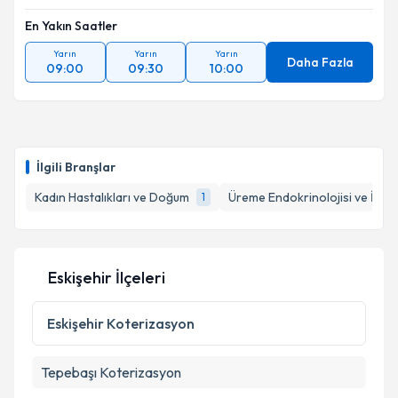
En Yakın Saatler
Yarın
Yarın
Yarın
Daha Fazla
09:00
09:30
10:00
İlgili Branşlar
Kadın Hastalıkları ve Doğum
Üreme Endokrinolojisi ve İnfert
1
Eskişehir İlçeleri
Eskişehir
Koterizasyon
Tepebaşı
Koterizasyon