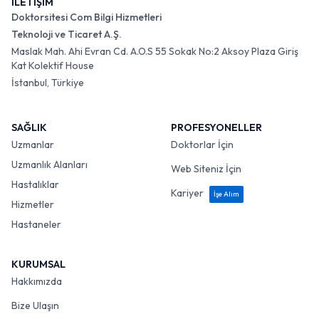
İLETİŞİM
Doktorsitesi Com Bilgi Hizmetleri
Teknoloji ve Ticaret A.Ş.
Maslak Mah. Ahi Evran Cd. A.O.S 55 Sokak No:2 Aksoy Plaza Giriş
Kat Kolektif House
İstanbul, Türkiye
SAĞLIK
PROFESYONELLER
Uzmanlar
Doktorlar İçin
Uzmanlık Alanları
Web Siteniz İçin
Hastalıklar
Kariyer
İşe Alım
Hizmetler
Hastaneler
KURUMSAL
Hakkımızda
Bize Ulaşın