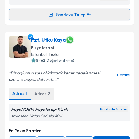
Randevu Talep Et
Randevu Takvimi Talebi
Fzt. Burak Altun
için randevu takvimi talebi oluşturun.
Fzt. Utku Kaya
Size bu uzmandan randevu almanız için bir takvim
Fizyoterapi
hazırlandığında e-posta ile bilgilendireceğiz.
İstanbul
, Tuzla
5
(
62
Değerlendirme)
E-posta Adresiniz
Biz oğlumun sol kol kıkırdak kemik zedelenmesi
Devamı
üzerine başvurduk. Fzt....
Adres
1
Kişisel verilerimin işlenmesine ilişkin
Adres
2
Aydınlatma
Metni
'ni okudum ve kişisel verilerimin belirtilen
kapsamda işlenmesini kabul ediyorum.
FizyoNORM Fizyoterapi Klinik
Haritada Göster
Yayla Mah. Vatan Cad. No:40-L
Takvim Talebini Gönder
En Yakın Saatler