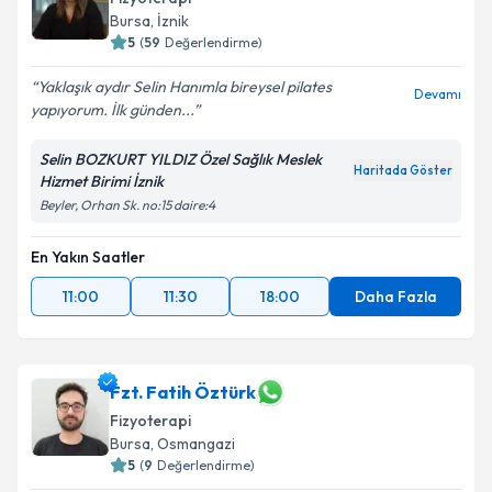
E-posta Adresiniz
Bursa
, İznik
5
(
59
Değerlendirme)
Yaklaşık aydır Selin Hanımla bireysel pilates
Devamı
yapıyorum. İlk günden...
Kişisel verilerimin işlenmesine ilişkin
Aydınlatma
Metni
'ni okudum ve kişisel verilerimin belirtilen
Selin BOZKURT YILDIZ Özel Sağlık Meslek
kapsamda işlenmesini kabul ediyorum.
Haritada Göster
Hizmet Birimi İznik
Beyler, Orhan Sk. no:15 daire:4
Takvim Talebini Gönder
En Yakın Saatler
11:00
11:30
18:00
Daha Fazla
Fzt. Fatih Öztürk
Fizyoterapi
Bursa
, Osmangazi
5
(
9
Değerlendirme)