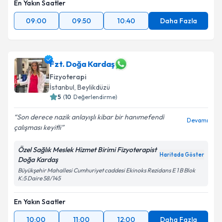
En Yakın Saatler
09:00
09:50
10:40
Daha Fazla
Fzt. Doğa Kardaş
Fizyoterapi
İstanbul
, Beylikdüzü
5
(
10
Değerlendirme)
Son derece nazik anlayışlı kibar bir hanımefendi
Devamı
çalışması keyifli
Özel Sağlık Meslek Hizmet Birimi Fizyoterapist
Haritada Göster
Doğa Kardaş
Büyükşehir Mahallesi Cumhuriyet caddesi Ekinoks Rezidans E 1 B Blok
K:5 Daire 58/145
En Yakın Saatler
10:00
11:00
12:00
Daha Fazla