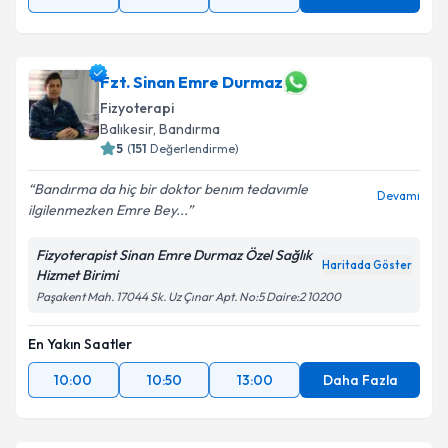
Fzt. Sinan Emre Durmaz
Fizyoterapi
Balıkesir
, Bandırma
5
(
151
Değerlendirme)
Bandırma da hiç bir doktor benım tedavımle
Devamı
ilgilenmezken Emre Bey...
Fizyoterapist Sinan Emre Durmaz Özel Sağlık
Haritada Göster
Hizmet Birimi
Paşakent Mah. 17044 Sk. Uz Çınar Apt. No:5 Daire:2 10200
En Yakın Saatler
10:00
10:50
13:00
Daha Fazla