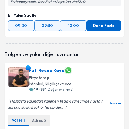
Ferhatpaşa Mah. Vezir Ferhat Paşa Cad. No:58/D
En Yakın Saatler
09:00
09:30
10:00
Daha Fazla
Bölgenize yakın diğer uzmanlar
Fzt. Recep Kaya
Fizyoterapi
İstanbul
, Küçükçekmece
4.9
(
334
Değerlendirme)
Hastayla yakından ilgilenen tedavi sürecinde hastayı
Devamı
sorunuyla ilgili takibi terapiden...
Adres
1
Adres
2