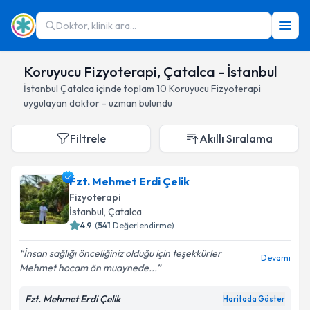
Doktor, klinik ara...
Koruyucu Fizyoterapi, Çatalca - İstanbul
İstanbul
Çatalca
içinde toplam
10
Koruyucu Fizyoterapi
uygulayan doktor - uzman bulundu
Filtrele
Akıllı Sıralama
Fzt. Mehmet Erdi Çelik
Fizyoterapi
İstanbul
, Çatalca
4.9
(
541
Değerlendirme)
İnsan sağlığı önceliğiniz olduğu için teşekkürler
Devamı
Mehmet hocam ön muaynede...
Fzt. Mehmet Erdi Çelik
Haritada Göster