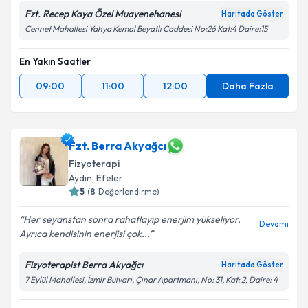
Fzt. Recep Kaya Özel Muayenehanesi
Haritada Göster
Cennet Mahallesi Yahya Kemal Beyatlı Caddesi No:26 Kat:4 Daire:15
En Yakın Saatler
09:00
11:00
12:00
Daha Fazla
Fzt. Berra Akyağcı
Fizyoterapi
Aydın
, Efeler
5
(
8
Değerlendirme)
Her seyanstan sonra rahatlayıp enerjim yükseliyor.
Devamı
Ayrıca kendisinin enerjisi çok...
Fizyoterapist Berra Akyağcı
Haritada Göster
7 Eylül Mahallesi, İzmir Bulvarı, Çınar Apartmanı, No: 31, Kat: 2, Daire: 4