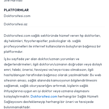
Site Haritası
PLATFORMLAR
Doktorsitesi.com
Doktorsitesi.az
Doktorsitesi.com sağlık sektöründe hizmet veren tıp doktorları,
diş hekimleri, fizyoterapistler, psikologlar vb. sağlık
profesyonelleri ile internet kullanıcılarını buluşturan bağımsız bir
platformdur.
İş bu sayfada yer alan doktor/uzman yorumları ve
değerlendirmeleri, ilgili doktorun/uzmanın doğrudan veya dolaylı
emri, talebi, önerisi, tavsiyesi ve/veya ricası olmaksızın, ilgili
hasta/danışan tarafından bağımsız olarak yazılmaktadır. Bu web
sitesinin amacı, sağlık alanında kamuoyunun bilgilendirilmesini
sağlamak, sağlık okuryazarlığını artırmak, kişilerin sağlık
ihtiyaçlarına uygun en iyi doktor veya uzmana ulaşmasını
kolaylaştırmaktır.
Doktorsitesi.com
herhangi bir Sağlık Hizmeti
Sağlayıcısını desteklemeyip herhangi bir öneri ve tavsiyede
bulunmamaktadır.