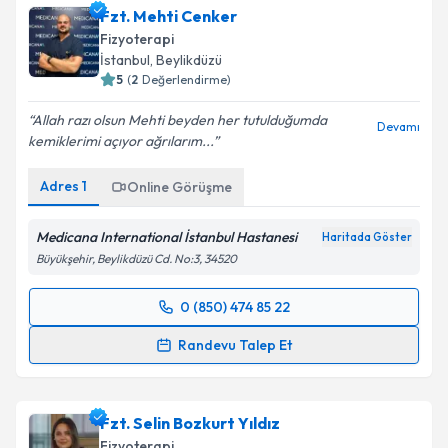
Fzt. Mehti Cenker
Fizyoterapi
İstanbul
, Beylikdüzü
5
(
2
Değerlendirme)
Allah razı olsun Mehti beyden her tutulduğumda
Devamı
kemiklerimi açıyor ağrılarım...
Adres
1
Online Görüşme
Medicana International İstanbul Hastanesi
Haritada Göster
Büyükşehir, Beylikdüzü Cd. No:3, 34520
0 (850) 474 85 22
Randevu Takvimi Talebi
Randevu Talep Et
Fzt. Mehti Cenker
için randevu takvimi talebi
oluşturun. Size bu uzmandan randevu almanız için bir
Fzt. Selin Bozkurt Yıldız
takvim hazırlandığında e-posta ile bilgilendireceğiz.
Fizyoterapi