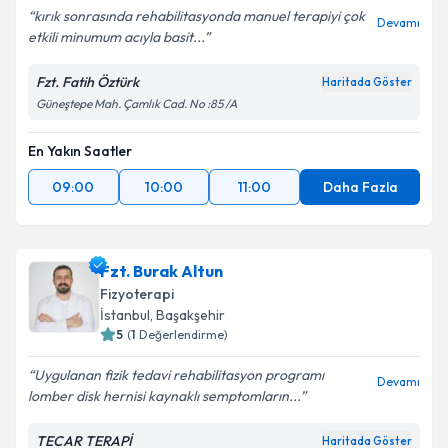
kırık sonrasında rehabilitasyonda manuel terapiyi çok
Devamı
etkili minumum acıyla basit...
Fzt. Fatih Öztürk
Haritada Göster
Güneştepe Mah. Çamlık Cad. No :85 /A
En Yakın Saatler
09:00
10:00
11:00
Daha Fazla
Fzt. Burak Altun
Fizyoterapi
İstanbul
, Başakşehir
5
(
1
Değerlendirme)
Uygulanan fizik tedavi rehabilitasyon programı
Devamı
lomber disk hernisi kaynaklı semptomların...
TECAR TERAPİ
Haritada Göster