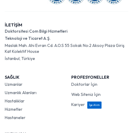
İLETİŞİM
Doktorsitesi Com Bilgi Hizmetleri
Teknoloji ve Ticaret A.Ş.
Maslak Mah. Ahi Evran Cd. A.O.S 55 Sokak No:2 Aksoy Plaza Giriş
Kat Kolektif House
İstanbul, Türkiye
SAĞLIK
PROFESYONELLER
Uzmanlar
Doktorlar İçin
Uzmanlık Alanları
Web Siteniz İçin
Hastalıklar
Kariyer
İşe Alım
Hizmetler
Hastaneler