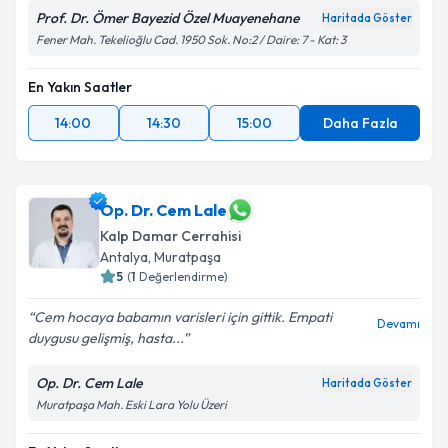
Prof. Dr. Ömer Bayezid Özel Muayenehane
Haritada Göster
Fener Mah. Tekelioğlu Cad. 1950 Sok. No:2 / Daire: 7 - Kat: 3
En Yakın Saatler
14:00
14:30
15:00
Daha Fazla
Op. Dr. Cem Lale
Kalp Damar Cerrahisi
Antalya
, Muratpaşa
5
(
1
Değerlendirme)
Cem hocaya babamın varisleri için gittik. Empati
Devamı
duygusu gelişmiş, hasta...
Op. Dr. Cem Lale
Haritada Göster
Muratpaşa Mah. Eski Lara Yolu Üzeri