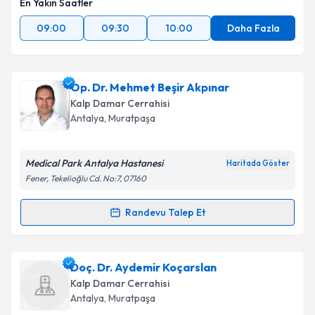
En Yakın Saatler
09:00
09:30
10:00
Daha Fazla
Op. Dr. Mehmet Beşir Akpınar
Kalp Damar Cerrahisi
Antalya
, Muratpaşa
Medical Park Antalya Hastanesi
Haritada Göster
Fener, Tekelioğlu Cd. No:7, 07160
Randevu Talep Et
Randevu Takvimi Talebi
Op. Dr. Mehmet Beşir Akpınar
için randevu takvimi
Doç. Dr. Aydemir Koçarslan
talebi oluşturun. Size bu uzmandan randevu almanız
Kalp Damar Cerrahisi
için bir takvim hazırlandığında e-posta ile
Antalya
, Muratpaşa
bilgilendireceğiz.