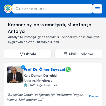
Doktor, klinik ara...
Koroner by-pass ameliyatı, Muratpaşa -
Antalya
Antalya
Muratpaşa
içinde toplam
4
Koroner by-pass ameliyatı
uygulayan doktor - uzman bulundu
Filtrele
Akıllı Sıralama
Prof. Dr. Ömer Bayezid
Kalp Damar Cerrahisi
Antalya
, Muratpaşa
5
(
69
Değerlendirme)
Bu şekilde kendini yetiştirmiş işini mükemmel yapan
Devamı
insanın Allah ömürünü...