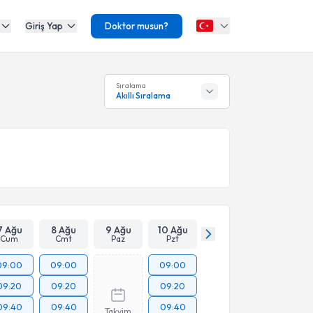
Giriş Yap
Doktor musun?
Sıralama
Akıllı Sıralama
7 Ağu
8 Ağu
9 Ağu
10 Ağu
Cum
Cmt
Paz
Pzt
09:00
09:00
09:00
09:20
09:20
09:20
09:40
09:40
09:40
Takvim