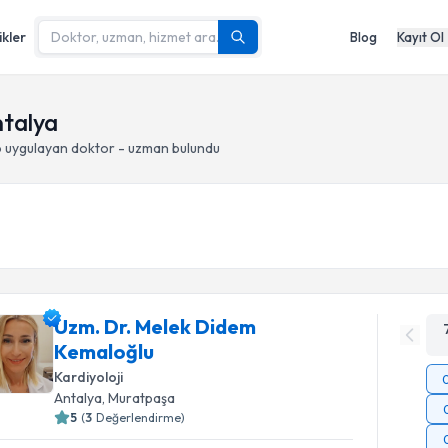
ikler
Blog
Kayıt Ol
ntalya
o
uygulayan doktor - uzman bulundu
Uzm. Dr. Melek Didem
Kemaloğlu
Kardiyoloji
Antalya
, Muratpaşa
5
(
3
Değerlendirme)