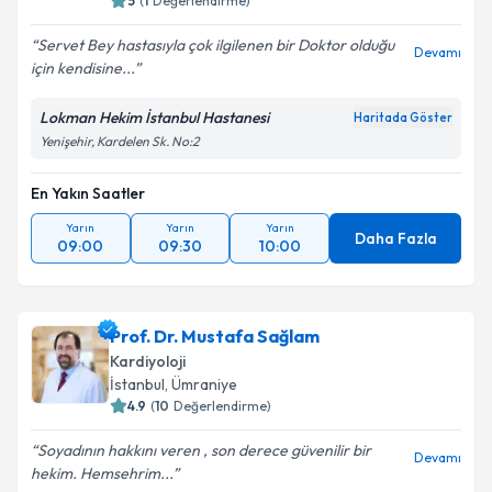
5
(
1
Değerlendirme)
Servet Bey hastasıyla çok ilgilenen bir Doktor olduğu
Devamı
için kendisine...
Kişisel verilerimin işlenmesine ilişkin
Aydınlatma
Metni
'ni okudum ve kişisel verilerimin belirtilen
Lokman Hekim İstanbul Hastanesi
Haritada Göster
kapsamda işlenmesini kabul ediyorum.
Yenişehir, Kardelen Sk. No:2
En Yakın Saatler
Takvim Talebini Gönder
Yarın
Yarın
Yarın
Daha Fazla
09:00
09:30
10:00
Prof. Dr. Mustafa Sağlam
Kardiyoloji
İstanbul
, Ümraniye
4.9
(
10
Değerlendirme)
Soyadının hakkını veren , son derece güvenilir bir
Devamı
hekim. Hemsehrim...