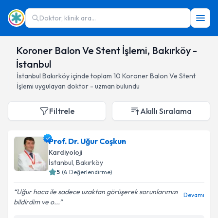
Doktor, klinik ara...
Koroner Balon Ve Stent İşlemi, Bakırköy -
İstanbul
İstanbul
Bakırköy
içinde toplam
10
Koroner Balon Ve Stent
İşlemi
uygulayan doktor - uzman bulundu
Filtrele
Akıllı Sıralama
Prof. Dr. Uğur Coşkun
Kardiyoloji
İstanbul
, Bakırköy
5
(
4
Değerlendirme)
Uğur hoca ile sadece uzaktan görüşerek sorunlarımızı
Devamı
bildirdim ve o...