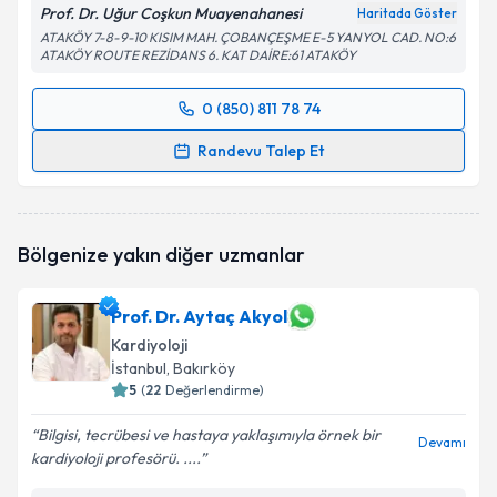
Prof. Dr. Uğur Coşkun Muayenahanesi
Haritada Göster
ATAKÖY 7-8-9-10 KISIM MAH. ÇOBANÇEŞME E-5 YANYOL CAD. NO:6
ATAKÖY ROUTE REZİDANS 6. KAT DAİRE:61 ATAKÖY
0 (850) 811 78 74
Randevu Takvimi Talebi
Randevu Talep Et
Prof. Dr. Uğur Coşkun
için randevu takvimi talebi
oluşturun. Size bu uzmandan randevu almanız için bir
takvim hazırlandığında e-posta ile bilgilendireceğiz.
Bölgenize yakın diğer uzmanlar
E-posta Adresiniz
Prof. Dr. Aytaç Akyol
Kardiyoloji
İstanbul
, Bakırköy
Kişisel verilerimin işlenmesine ilişkin
5
(
22
Değerlendirme)
Aydınlatma
Metni
'ni okudum ve kişisel verilerimin belirtilen
Bilgisi, tecrübesi ve hastaya yaklaşımıyla örnek bir
kapsamda işlenmesini kabul ediyorum.
Devamı
kardiyoloji profesörü. ....