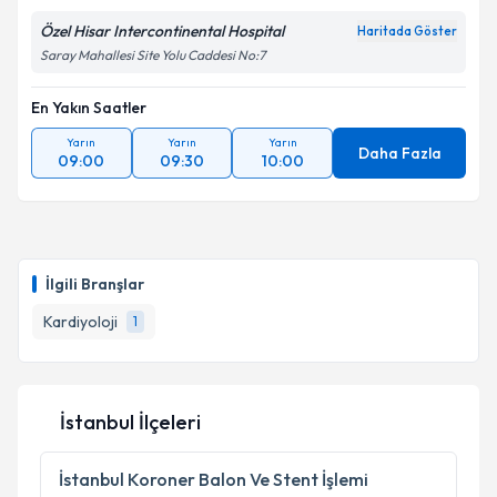
Özel Hisar Intercontinental Hospital
Haritada Göster
Saray Mahallesi Site Yolu Caddesi No:7
En Yakın Saatler
Yarın
Yarın
Yarın
Daha Fazla
09:00
09:30
10:00
İlgili Branşlar
Kardiyoloji
1
İstanbul İlçeleri
İstanbul
Koroner Balon Ve Stent İşlemi