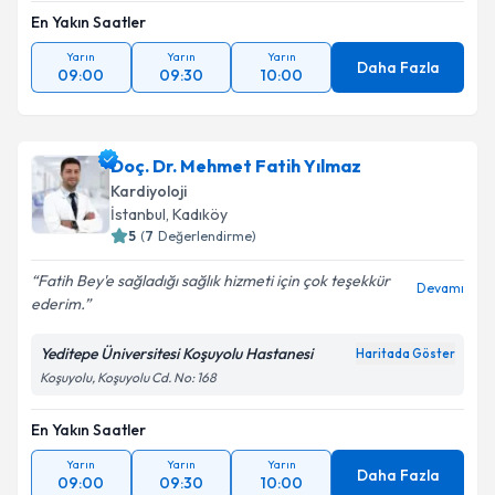
Kişisel verilerimin işlenmesine ilişkin
Aydınlatma
En Yakın Saatler
Metni
'ni okudum ve kişisel verilerimin belirtilen
kapsamda işlenmesini kabul ediyorum.
Yarın
Yarın
Yarın
Daha Fazla
09:00
09:30
10:00
Takvim Talebini Gönder
Doç. Dr. Mehmet Fatih Yılmaz
Kardiyoloji
İstanbul
, Kadıköy
5
(
7
Değerlendirme)
Fatih Bey'e sağladığı sağlık hizmeti için çok teşekkür
Devamı
ederim.
Yeditepe Üniversitesi Koşuyolu Hastanesi
Haritada Göster
Koşuyolu, Koşuyolu Cd. No: 168
En Yakın Saatler
Yarın
Yarın
Yarın
Daha Fazla
09:00
09:30
10:00