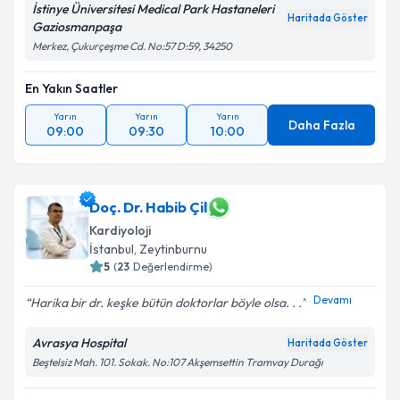
Takvim Talebini Gönder
İstinye Üniversitesi Medical Park Hastaneleri
Haritada Göster
Gaziosmanpaşa
Merkez, Çukurçeşme Cd. No:57 D:59, 34250
En Yakın Saatler
Yarın
Yarın
Yarın
Daha Fazla
09:00
09:30
10:00
Doç. Dr. Habib Çil
Kardiyoloji
İstanbul
, Zeytinburnu
5
(
23
Değerlendirme)
Devamı
Harika bir dr. keşke bütün doktorlar böyle olsa. . .
Avrasya Hospital
Haritada Göster
Beştelsiz Mah. 101. Sokak. No:107 Akşemsettin Tramvay Durağı