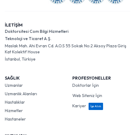
İLETİŞİM
Doktorsitesi Com Bilgi Hizmetleri
Teknoloji ve Ticaret A.Ş.
Maslak Mah. Ahi Evran Cd. A.O.S 55 Sokak No:2 Aksoy Plaza Giriş
Kat Kolektif House
İstanbul, Türkiye
SAĞLIK
PROFESYONELLER
Uzmanlar
Doktorlar İçin
Uzmanlık Alanları
Web Siteniz İçin
Hastalıklar
Kariyer
İşe Alım
Hizmetler
Hastaneler