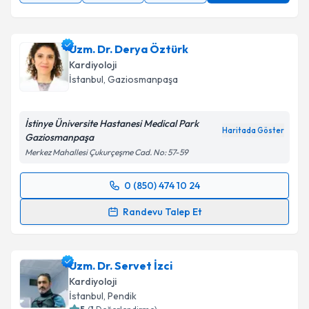
Uzm. Dr. Derya Öztürk
Kardiyoloji
İstanbul
, Gaziosmanpaşa
İstinye Üniversite Hastanesi Medical Park
Haritada Göster
Gaziosmanpaşa
Merkez Mahallesi Çukurçeşme Cad. No: 57-59
0 (850) 474 10 24
Randevu Takvimi Talebi
Randevu Talep Et
Uzm. Dr. Derya Öztürk
için randevu takvimi talebi
oluşturun. Size bu uzmandan randevu almanız için bir
Uzm. Dr. Servet İzci
takvim hazırlandığında e-posta ile bilgilendireceğiz.
Kardiyoloji
E-posta Adresiniz
İstanbul
, Pendik