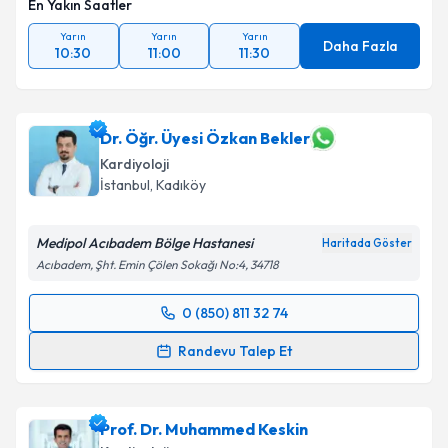
En Yakın Saatler
Yarın
Yarın
Yarın
Daha Fazla
10:30
11:00
11:30
Dr. Öğr. Üyesi Özkan Bekler
Kardiyoloji
İstanbul
, Kadıköy
Medipol Acıbadem Bölge Hastanesi
Haritada Göster
Acıbadem, Şht. Emin Çölen Sokağı No:4, 34718
0 (850) 811 32 74
Randevu Takvimi Talebi
Randevu Talep Et
Dr. Öğr. Üyesi Özkan Bekler
için randevu takvimi
talebi oluşturun. Size bu uzmandan randevu almanız
Prof. Dr. Muhammed Keskin
için bir takvim hazırlandığında e-posta ile