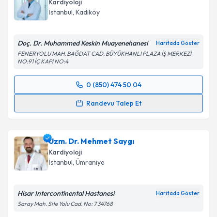
bilgilendireceğiz.
Kardiyoloji
İstanbul
, Kadıköy
E-posta Adresiniz
Doç. Dr. Muhammed Keskin Muayenehanesi
Haritada Göster
FENERYOLU MAH. BAĞDAT CAD. BÜYÜKHANLI PLAZA İŞ MERKEZİ
NO:91 İÇ KAPI NO:4
Kişisel verilerimin işlenmesine ilişkin
Aydınlatma
Metni
'ni okudum ve kişisel verilerimin belirtilen
0 (850) 474 50 04
kapsamda işlenmesini kabul ediyorum.
Randevu Takvimi Talebi
Randevu Talep Et
Takvim Talebini Gönder
Prof. Dr. Muhammed Keskin
için randevu takvimi
talebi oluşturun. Size bu uzmandan randevu almanız
Uzm. Dr. Mehmet Saygı
için bir takvim hazırlandığında e-posta ile
bilgilendireceğiz.
Kardiyoloji
İstanbul
, Ümraniye
E-posta Adresiniz
Hisar Intercontinental Hastanesi
Haritada Göster
Saray Mah. Site Yolu Cad. No: 7 34768