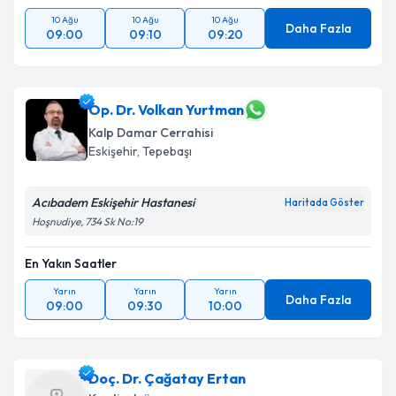
10 Ağu
10 Ağu
10 Ağu
Daha Fazla
09:00
09:10
09:20
Op. Dr. Volkan Yurtman
Kalp Damar Cerrahisi
Eskişehir
, Tepebaşı
Acıbadem Eskişehir Hastanesi
Haritada Göster
Hoşnudiye, 734 Sk No:19
En Yakın Saatler
Yarın
Yarın
Yarın
Daha Fazla
09:00
09:30
10:00
Doç. Dr. Çağatay Ertan