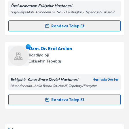
Özel Acıbadem Eskişehir Hastanesi
Kişisel verilerimin işlenmesine ilişkin
Aydınlatma
Hoşnudiye Mah. Acıbadem Sk. No:19 Eskibağlar - Tepebaşı / Eskişehir
Metni
'ni okudum ve kişisel verilerimin belirtilen
kapsamda işlenmesini kabul ediyorum.
Randevu Talep Et
Randevu Takvimi Talebi
Takvim Talebini Gönder
Uzm. Dr. R. Kerem Temel
için randevu takvimi talebi
Uzm. Dr. Erol Arslan
oluşturun. Size bu uzmandan randevu almanız için bir
Kardiyoloji
takvim hazırlandığında e-posta ile bilgilendireceğiz.
Eskişehir
, Tepebaşı
E-posta Adresiniz
Eskişehir Yunus Emre Devlet Hastanesi
Haritada Göster
Uluönder Mah., Salih Bozok Cd. No:23, Tepebaşı/Eskişehir
Kişisel verilerimin işlenmesine ilişkin
Aydınlatma
Randevu Talep Et
Randevu Takvimi Talebi
Metni
'ni okudum ve kişisel verilerimin belirtilen
kapsamda işlenmesini kabul ediyorum.
Uzm. Dr. Erol Arslan
için randevu takvimi talebi
oluşturun. Size bu uzmandan randevu almanız için bir
Takvim Talebini Gönder