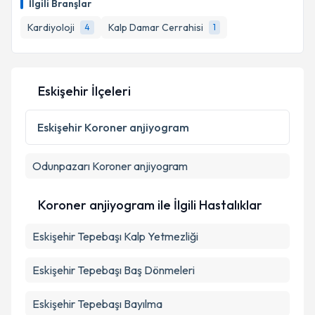
İlgili Branşlar
takvim hazırlandığında e-posta ile bilgilendireceğiz.
Kardiyoloji
Kalp Damar Cerrahisi
4
1
E-posta Adresiniz
Eskişehir İlçeleri
Kişisel verilerimin işlenmesine ilişkin
Aydınlatma
Metni
'ni okudum ve kişisel verilerimin belirtilen
Eskişehir
Koroner anjiyogram
kapsamda işlenmesini kabul ediyorum.
Odunpazarı
Koroner anjiyogram
Takvim Talebini Gönder
Koroner anjiyogram ile İlgili Hastalıklar
Eskişehir Tepebaşı Kalp Yetmezliği
Eskişehir Tepebaşı Baş Dönmeleri
Eskişehir Tepebaşı Bayılma