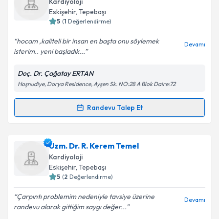
Kardiyoloji
Eskişehir
, Tepebaşı
5
(
1
Değerlendirme)
hocam ,kaliteli bir insan en başta onu söylemek
Devamı
isterim.. yeni başladık...
Doç. Dr. Çağatay ERTAN
Hoşnudiye, Dorya Residence, Ayşen Sk. NO:28 A Blok Daire:72
Randevu Talep Et
Randevu Takvimi Talebi
Doç. Dr. Çağatay Ertan
için randevu takvimi talebi
Uzm. Dr. R. Kerem Temel
oluşturun. Size bu uzmandan randevu almanız için bir
Kardiyoloji
takvim hazırlandığında e-posta ile bilgilendireceğiz.
Eskişehir
, Tepebaşı
5
(
2
Değerlendirme)
E-posta Adresiniz
Çarpıntı problemim nedeniyle tavsiye üzerine
Devamı
randevu alarak gittiğim saygı değer...