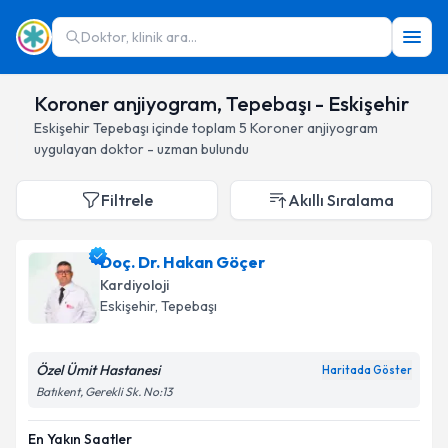
Doktor, klinik ara...
Koroner anjiyogram, Tepebaşı - Eskişehir
Eskişehir
Tepebaşı
içinde toplam
5
Koroner anjiyogram
uygulayan doktor - uzman bulundu
Filtrele
Akıllı Sıralama
Doç. Dr. Hakan Göçer
Kardiyoloji
Eskişehir
, Tepebaşı
Özel Ümit Hastanesi
Haritada Göster
Batıkent, Gerekli Sk. No:13
En Yakın Saatler