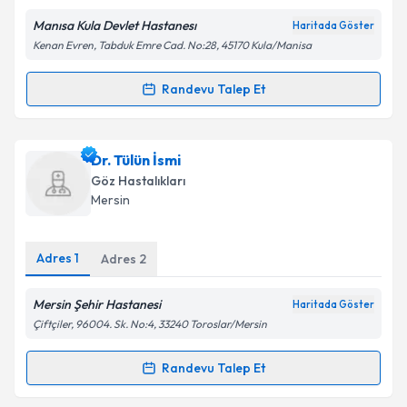
Manısa Kula Devlet Hastanesı
Haritada Göster
Kişisel verilerimin işlenmesine ilişkin
Aydınlatma
Kenan Evren, Tabduk Emre Cad. No:28, 45170 Kula/Manisa
Metni
'ni okudum ve kişisel verilerimin belirtilen
kapsamda işlenmesini kabul ediyorum.
Randevu Talep Et
Randevu Takvimi Talebi
Takvim Talebini Gönder
Dr. Ömer Kartı
için randevu takvimi talebi oluşturun.
Dr. Tülün İsmi
Size bu uzmandan randevu almanız için bir takvim
Göz Hastalıkları
hazırlandığında e-posta ile bilgilendireceğiz.
Mersin
E-posta Adresiniz
Adres
1
Adres
2
Mersin Şehir Hastanesi
Haritada Göster
Kişisel verilerimin işlenmesine ilişkin
Aydınlatma
Çiftçiler, 96004. Sk. No:4, 33240 Toroslar/Mersin
Metni
'ni okudum ve kişisel verilerimin belirtilen
kapsamda işlenmesini kabul ediyorum.
Randevu Talep Et
Randevu Takvimi Talebi