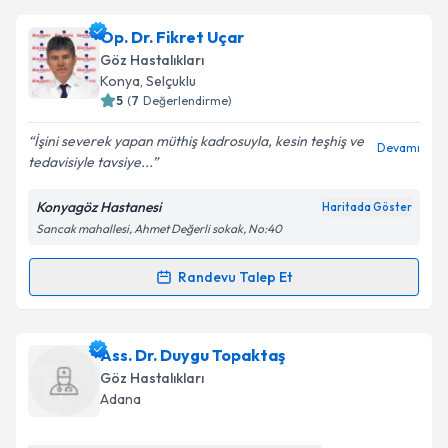
Op. Dr. Ayşe Akkaya
için randevu takvimi talebi
Op. Dr. Fikret Uçar
oluşturun. Size bu uzmandan randevu almanız için bir
Göz Hastalıkları
takvim hazırlandığında e-posta ile bilgilendireceğiz.
Konya
, Selçuklu
5
(
7
Değerlendirme)
E-posta Adresiniz
İşini severek yapan müthiş kadrosuyla, kesin teşhiş ve
Devamı
tedavisiyle tavsiye...
Konyagöz Hastanesi
Haritada Göster
Kişisel verilerimin işlenmesine ilişkin
Aydınlatma
Sancak mahallesi, Ahmet Değerli sokak, No:40
Metni
'ni okudum ve kişisel verilerimin belirtilen
kapsamda işlenmesini kabul ediyorum.
Randevu Talep Et
Randevu Takvimi Talebi
Takvim Talebini Gönder
Op. Dr. Fikret Uçar
için randevu takvimi talebi
Ass. Dr. Duygu Topaktaş
oluşturun. Size bu uzmandan randevu almanız için bir
Göz Hastalıkları
takvim hazırlandığında e-posta ile bilgilendireceğiz.
Adana
E-posta Adresiniz