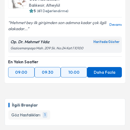
Balıkesir
, Altıeylül
5
(
61
Değerlendirme)
Mehmet bey ilk girişimden son adımına kadar çok ilgili
Devamı
alakadar...
Op. Dr. Mehmet Yıldız
Haritada Göster
Gaziosmanpaşa Mah. 209 Sk. No:24 Kat:1 10100
En Yakın Saatler
09:00
09:30
10:00
Daha Fazla
İlgili Branşlar
Göz Hastalıkları
1