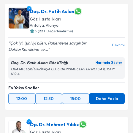
Takvim Talebini Gönder
Dr. Tülün İsmi
için randevu takvimi talebi oluşturun.
Doç. Dr. Fatih Aslan
Size bu uzmandan randevu almanız için bir takvim
Göz Hastalıkları
hazırlandığında e-posta ile bilgilendireceğiz.
Antalya
, Alanya
5
(
227
Değerlendirme)
E-posta Adresiniz
Çok iyi, işini iyi bilen, Patientene saygılı bir
Devamı
DoktorKendisine ve...
Doç. Dr. Fatih Aslan Göz Kliniği
Kişisel verilerimin işlenmesine ilişkin
Aydınlatma
Haritada Göster
Metni
'ni okudum ve kişisel verilerimin belirtilen
OBA MH. ESKİ GAZİPAŞA CD. OBA PRİME CENTER NO.3 A İÇ KAPI
NO.4
kapsamda işlenmesini kabul ediyorum.
En Yakın Saatler
Takvim Talebini Gönder
12:00
12:30
15:00
Daha Fazla
Op. Dr. Mehmet Yıldız
Göz Hastalıkları