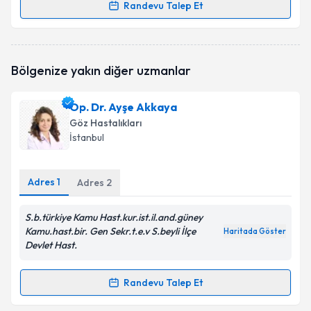
Randevu Talep Et
Randevu Takvimi Talebi
Prof. Dr. Ayşe Ayça Sarı
için randevu takvimi talebi
Bölgenize yakın diğer uzmanlar
oluşturun. Size bu uzmandan randevu almanız için bir
takvim hazırlandığında e-posta ile bilgilendireceğiz.
Op. Dr. Ayşe Akkaya
E-posta Adresiniz
Göz Hastalıkları
İstanbul
Adres
1
Kişisel verilerimin işlenmesine ilişkin
Adres
2
Aydınlatma
Metni
'ni okudum ve kişisel verilerimin belirtilen
kapsamda işlenmesini kabul ediyorum.
S.b.türkiye Kamu Hast.kur.ist.il.and.güney
Kamu.hast.bir. Gen Sekr.t.e.v S.beyli İlçe
Haritada Göster
Devlet Hast.
Takvim Talebini Gönder
Randevu Talep Et
Randevu Takvimi Talebi