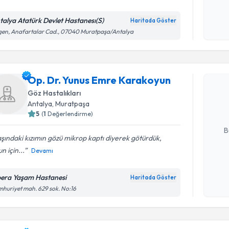
Kişisel
okudum
talya Atatürk Devlet Hastanesı(S)
Haritada Göster
işlenm
en, Anafartalar Cad., 07040 Muratpaşa/Antalya
Randevu T
Op. Dr. Y
Op. Dr. Yunus Emre Karakoyun
oluşturun. 
Göz Hastalıkları
hazırlandığ
Antalya
, Muratpaşa
5
(
1
Değerlendirme)
E-posta Ad
B
aşındaki kızımın gözü mikrop kaptı diyerek götürdük,
n için...
Devamı
Kişisel
okudum
era Yaşam Hastanesi
Haritada Göster
işlenm
huriyet mah. 629 sok. No:16
Randevu T