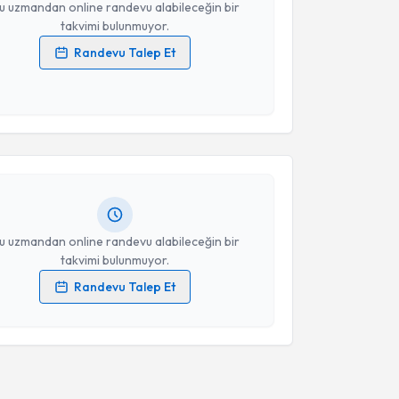
u uzmandan online randevu alabileceğin bir
takvimi bulunmuyor.
Randevu Talep Et
 verilerimin işlenmesine ilişkin
Aydınlatma Metni
'ni
akvimi Talebi
 ve kişisel verilerimin belirtilen kapsamda
esini kabul ediyorum.
Mehmet Tuncay Özer
için randevu takvimi talebi
Takvim Talebini Gönder
Size bu uzmandan randevu almanız için bir takvim
ında e-posta ile bilgilendireceğiz.
resiniz
u uzmandan online randevu alabileceğin bir
takvimi bulunmuyor.
Randevu Talep Et
 verilerimin işlenmesine ilişkin
Aydınlatma Metni
'ni
 ve kişisel verilerimin belirtilen kapsamda
esini kabul ediyorum.
Takvim Talebini Gönder