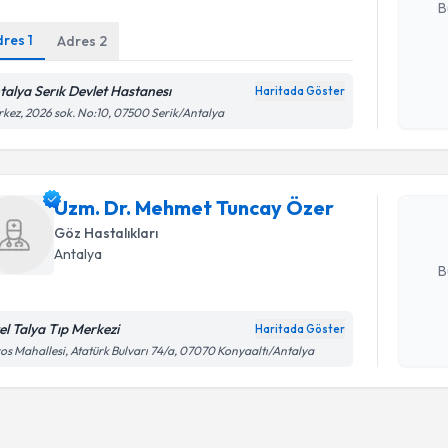
B
dres
1
Adres
2
Kişisel
talya Serık Devlet Hastanesı
Haritada Göster
Randevu T
okudum
kez, 2026 sok. No:10, 07500 Serik/Antalya
işlenm
Uzm. Dr. 
oluşturun. 
Uzm. Dr. Mehmet Tuncay Özer
hazırlandığ
Göz Hastalıkları
E-posta Ad
Antalya
B
el Talya Tıp Merkezi
Haritada Göster
Kişisel
os Mahallesi, Atatürk Bulvarı 74/a, 07070 Konyaaltı/Antalya
okudum
işlenm