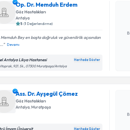
Op. Dr. 
Op. Dr. Memduh Erdem
Size bu uzm
Göz Hastalıkları
hazırlandığ
Antalya
5
(
1
Değerlendirme)
E-posta Ad
B
 Memduh Bey en başta doğruluk ve güvenilirlik açısından
..
Devamı
Kişisel
okudum
el Antalya Likya Hastanesi
Haritada Göster
Randevu T
işlenm
ıltoprak, 921. Sk., 07300 Muratpaşa/Antalya
Ass. Dr. 
Size bu uzm
Ass. Dr. Ayşegül Çömez
hazırlandığ
Göz Hastalıkları
E-posta Ad
Antalya
, Muratpaşa
B
tçü İmam Üniversit
Haritada Göster