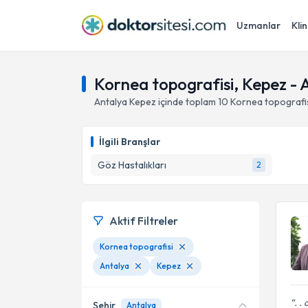
Uzmanlar
Klin
Kornea topografisi, Kepez - 
Antalya
Kepez
içinde toplam
10
Kornea topografi
İlgili Branşlar
Göz Hastalıkları
2
Aktif Filtreler
Kornea topografisi
Antalya
Kepez
. .
Şehir
Antalya