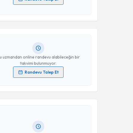
akvimi Talebi
 verilerimin işlenmesine ilişkin
Aydınlatma Metni
'ni
 ve kişisel verilerimin belirtilen kapsamda
esini kabul ediyorum.
Kayserli
için randevu takvimi talebi oluşturun. Size bu
ndevu almanız için bir takvim hazırlandığında e-
Takvim Talebini Gönder
lgilendireceğiz.
resiniz
u uzmandan online randevu alabileceğin bir
takvimi bulunmuyor.
Randevu Talep Et
 verilerimin işlenmesine ilişkin
Aydınlatma Metni
'ni
akvimi Talebi
 ve kişisel verilerimin belirtilen kapsamda
esini kabul ediyorum.
ner
için randevu takvimi talebi oluşturun. Size bu
Takvim Talebini Gönder
ndevu almanız için bir takvim hazırlandığında e-
lgilendireceğiz.
resiniz