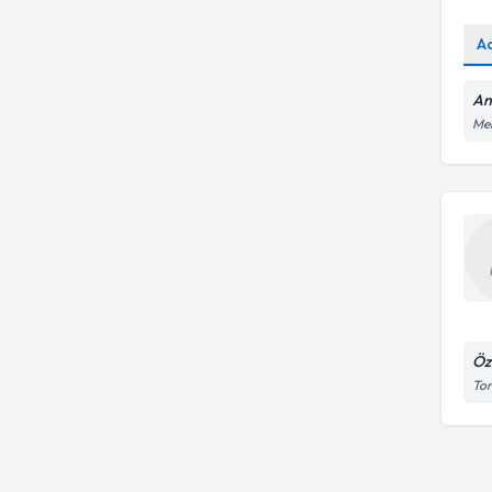
A
An
Mer
Öz
Tor