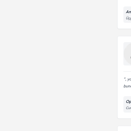
An
Üçg
, y
bunu
Op
Cum