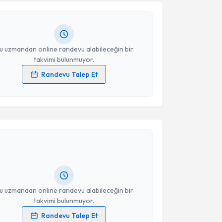
andan randevu almanız için bir takvim
ında e-posta ile bilgilendireceğiz.
resiniz
u uzmandan online randevu alabileceğin bir
takvimi bulunmuyor.
Randevu Talep Et
 verilerimin işlenmesine ilişkin
Aydınlatma Metni
'ni
 ve kişisel verilerimin belirtilen kapsamda
akvimi Talebi
esini kabul ediyorum.
Takvim Talebini Gönder
Mendilcioğlu
için randevu takvimi talebi oluşturun.
andan randevu almanız için bir takvim
ında e-posta ile bilgilendireceğiz.
resiniz
u uzmandan online randevu alabileceğin bir
takvimi bulunmuyor.
Randevu Talep Et