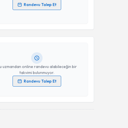
Randevu Talep Et
 verilerimin işlenmesine ilişkin
Aydınlatma Metni
'ni
 ve kişisel verilerimin belirtilen kapsamda
akvimi Talebi
esini kabul ediyorum.
al Açıkalın
için randevu takvimi talebi oluşturun. Size
Takvim Talebini Gönder
 randevu almanız için bir takvim hazırlandığında e-
lgilendireceğiz.
resiniz
u uzmandan online randevu alabileceğin bir
takvimi bulunmuyor.
Randevu Talep Et
 verilerimin işlenmesine ilişkin
Aydınlatma Metni
'ni
 ve kişisel verilerimin belirtilen kapsamda
esini kabul ediyorum.
akvimi Talebi
Takvim Talebini Gönder
Elmas Yavuz
için randevu takvimi talebi oluşturun.