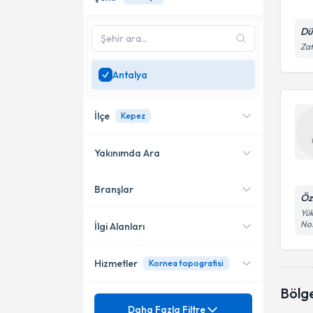
Dü
Zaf
Antalya
İlçe
Kepez
Yakınımda Ara
Branşlar
Konumuma yakın uzmanları
Muratpaşa
Öz
göster
Yük
Kepez
No
İlgi Alanları
Alanya
Hizmetler
Kornea topografisi
Göz Hastalıkları
Konyaaltı
Bölg
Mezuniyet
Astigmatizma
Daha Fazla Filtre