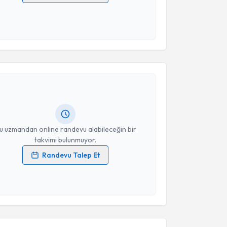
 verilerimin işlenmesine ilişkin
Aydınlatma Metni
'ni
 ve kişisel verilerimin belirtilen kapsamda
esini kabul ediyorum.
akvimi Talebi
Takvim Talebini Gönder
unus Emre Karakoyun
için randevu takvimi talebi
Size bu uzmandan randevu almanız için bir takvim
ında e-posta ile bilgilendireceğiz.
resiniz
u uzmandan online randevu alabileceğin bir
takvimi bulunmuyor.
Randevu Talep Et
 verilerimin işlenmesine ilişkin
Aydınlatma Metni
'ni
 ve kişisel verilerimin belirtilen kapsamda
esini kabul ediyorum.
akvimi Talebi
Takvim Talebini Gönder