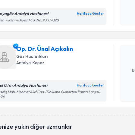
Kişisel
nyagöz Antalya Hastanesi
Haritada Göster
okudum
Randevu T
er, Yıldırım Beyazıt Cd. No: 93, 07020
işlenm
Op. Dr. Ün
bu uzmandan
Op. Dr. Ünal Açıkalın
posta ile bi
Göz Hastalıkları
E-posta Ad
Antalya
, Kepez
B
el Ofm Antalya Hastanesi
Haritada Göster
Kişisel
seliş Mah. Mehmet Akif Cad. (Dokuma Cumartesi Pazarı Karşısı)
:96
okudum
işlenm
Randevu T
enize yakın diğer uzmanlar
Uzm. Dr. 