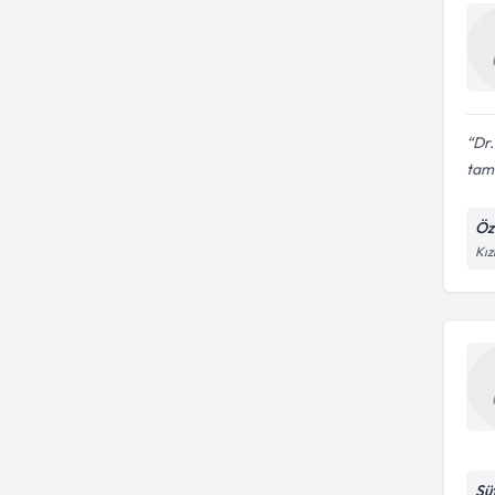
Dr.
tam.
Öz
Kız
Sü