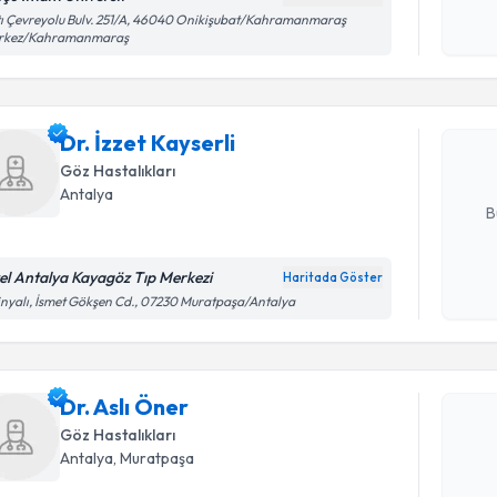
Randevu T
Kişisel
ı Çevreyolu Bulv. 251/A, 46040 Onikişubat/Kahramanmaraş
rkez/Kahramanmaraş
okudum
işlenm
Dr. İzzet 
uzmandan ra
Dr. İzzet Kayserli
posta ile bi
Göz Hastalıkları
E-posta Ad
Antalya
B
el Antalya Kayagöz Tıp Merkezi
Haritada Göster
Kişisel
inyalı, İsmet Gökşen Cd., 07230 Muratpaşa/Antalya
Randevu T
okudum
işlenm
Dr. Aslı Ö
Dr. Aslı Öner
uzmandan ra
posta ile bi
Göz Hastalıkları
Antalya
, Muratpaşa
E-posta Ad