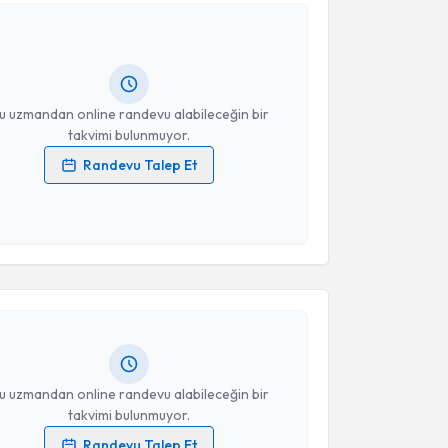
Memduh Erdem
için randevu takvimi talebi oluşturun.
andan randevu almanız için bir takvim
ında e-posta ile bilgilendireceğiz.
resiniz
u uzmandan online randevu alabileceğin bir
takvimi bulunmuyor.
Randevu Talep Et
 verilerimin işlenmesine ilişkin
Aydınlatma Metni
'ni
 ve kişisel verilerimin belirtilen kapsamda
akvimi Talebi
esini kabul ediyorum.
Takvim Talebini Gönder
Ayşegül Çömez
için randevu takvimi talebi oluşturun.
andan randevu almanız için bir takvim
ında e-posta ile bilgilendireceğiz.
resiniz
u uzmandan online randevu alabileceğin bir
takvimi bulunmuyor.
Randevu Talep Et