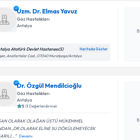
Size bu uzm
Uzm. Dr. Elmas Yavuz
hazırlandığ
Göz Hastalıkları
E-posta Ad
Antalya
B
talya Atatürk Devlet Hastanesı(S)
Haritada Göster
Kişisel
en, Anafartalar Cad., 07040 Muratpaşa/Antalya
okudum
Randevu T
işlenm
Dr. Özgül Mendilcioğlu
Dr. Özgül 
Size bu uzm
Göz Hastalıkları
hazırlandığ
Antalya
5
(
1
Değerlendirme)
E-posta Ad
B
SAN OLARAK OLAĞAN ÜSTÜ MÜKEMMEL
DAN.,DR.OLARAK ELİNE SU DÖKÜLEMEYECEK
ARILİ...
Devamı