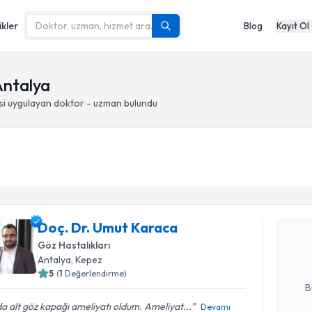
ikler
Blog
Kayıt Ol
Antalya
si
uygulayan doktor - uzman bulundu
Randevu T
Doç. Dr. 
Doç. Dr. Umut Karaca
Size bu uzm
hazırlandığ
Göz Hastalıkları
Antalya
, Kepez
E-posta Ad
5
(
1
Değerlendirme)
B
 da alt göz kapağı ameliyatı oldum. Ameliyat...
Devamı