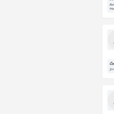
Bat
Me
Öz
Şir