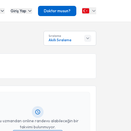
Giriş Yap
Doktor musun?
Sıralama
Akıllı Sıralama
akvimi Talebi
Umut Karaca
için randevu takvimi talebi oluşturun.
andan randevu almanız için bir takvim
ında e-posta ile bilgilendireceğiz.
resiniz
u uzmandan online randevu alabileceğin bir
takvimi bulunmuyor.