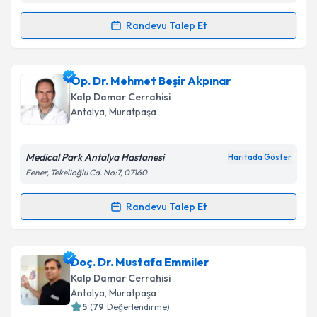
Randevu Talep Et
Randevu Takvimi Talebi
Uzm. Dr. Mustafa Tunca Pişkin
için randevu takvimi
Op. Dr. Mehmet Beşir Akpınar
talebi oluşturun. Size bu uzmandan randevu almanız
Kalp Damar Cerrahisi
için bir takvim hazırlandığında e-posta ile
Antalya
, Muratpaşa
bilgilendireceğiz.
E-posta Adresiniz
Medical Park Antalya Hastanesi
Haritada Göster
Fener, Tekelioğlu Cd. No:7, 07160
Randevu Talep Et
Randevu Takvimi Talebi
Kişisel verilerimin işlenmesine ilişkin
Aydınlatma
Metni
'ni okudum ve kişisel verilerimin belirtilen
kapsamda işlenmesini kabul ediyorum.
Op. Dr. Mehmet Beşir Akpınar
için randevu takvimi
Doç. Dr. Mustafa Emmiler
talebi oluşturun. Size bu uzmandan randevu almanız
Kalp Damar Cerrahisi
için bir takvim hazırlandığında e-posta ile
Takvim Talebini Gönder
Antalya
, Muratpaşa
bilgilendireceğiz.
5
(
79
Değerlendirme)