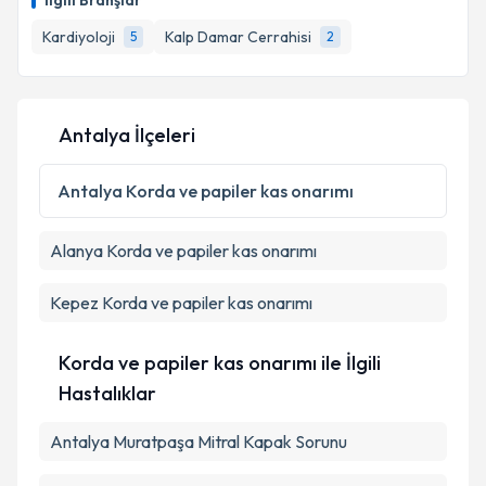
İlgili Branşlar
takvim hazırlandığında e-posta ile bilgilendireceğiz.
Kardiyoloji
Kalp Damar Cerrahisi
5
2
E-posta Adresiniz
Antalya İlçeleri
Kişisel verilerimin işlenmesine ilişkin
Aydınlatma
Metni
'ni okudum ve kişisel verilerimin belirtilen
Antalya
Korda ve papiler kas onarımı
kapsamda işlenmesini kabul ediyorum.
Alanya
Korda ve papiler kas onarımı
Takvim Talebini Gönder
Kepez
Korda ve papiler kas onarımı
Korda ve papiler kas onarımı ile İlgili
Hastalıklar
Antalya Muratpaşa Mitral Kapak Sorunu