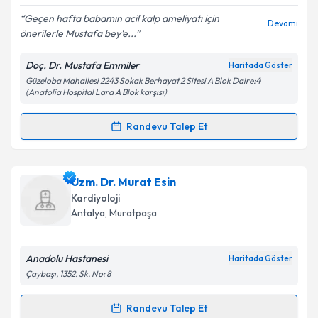
E-posta Adresiniz
Geçen hafta babamın acil kalp ameliyatı için
Devamı
önerilerle Mustafa bey'e...
Doç. Dr. Mustafa Emmiler
Haritada Göster
Güzeloba Mahallesi 2243 Sokak Berhayat 2 Sitesi A Blok Daire:4
Kişisel verilerimin işlenmesine ilişkin
Aydınlatma
(Anatolia Hospital Lara A Blok karşısı)
Metni
'ni okudum ve kişisel verilerimin belirtilen
kapsamda işlenmesini kabul ediyorum.
Randevu Talep Et
Randevu Takvimi Talebi
Takvim Talebini Gönder
Doç. Dr. Mustafa Emmiler
için randevu takvimi
Uzm. Dr. Murat Esin
talebi oluşturun. Size bu uzmandan randevu almanız
Kardiyoloji
için bir takvim hazırlandığında e-posta ile
Antalya
, Muratpaşa
bilgilendireceğiz.
E-posta Adresiniz
Anadolu Hastanesi
Haritada Göster
Çaybaşı, 1352. Sk. No: 8
Randevu Talep Et
Randevu Takvimi Talebi