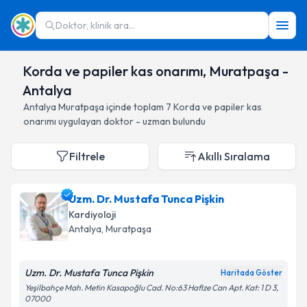
Doktor, klinik ara...
Korda ve papiler kas onarımı, Muratpaşa -
Antalya
Antalya
Muratpaşa
içinde toplam
7
Korda ve papiler kas
onarımı
uygulayan doktor - uzman bulundu
Filtrele
Akıllı Sıralama
Uzm. Dr. Mustafa Tunca Pişkin
Kardiyoloji
Antalya
, Muratpaşa
Uzm. Dr. Mustafa Tunca Pişkin
Haritada Göster
Yeşilbahçe Mah. Metin Kasapoğlu Cad. No:63 Hafize Can Apt. Kat: 1 D 3,
07000