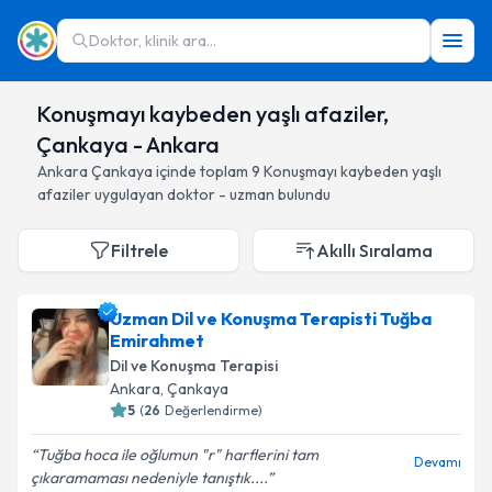
Doktor, klinik ara...
Konuşmayı kaybeden yaşlı afaziler,
Çankaya - Ankara
Ankara
Çankaya
içinde toplam
9
Konuşmayı kaybeden yaşlı
afaziler
uygulayan doktor - uzman bulundu
Filtrele
Akıllı Sıralama
Uzman Dil ve Konuşma Terapisti Tuğba
Emirahmet
Dil ve Konuşma Terapisi
Ankara
, Çankaya
5
(
26
Değerlendirme)
Tuğba hoca ile oğlumun "r" harflerini tam
Devamı
çıkaramaması nedeniyle tanıştık....