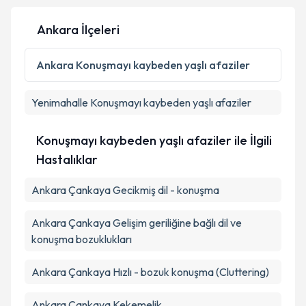
Ankara İlçeleri
Kişisel verilerimin işlenmesine ilişkin
Aydınlatma
Ankara
Konuşmayı kaybeden yaşlı afaziler
Metni
'ni okudum ve kişisel verilerimin belirtilen
kapsamda işlenmesini kabul ediyorum.
Yenimahalle
Konuşmayı kaybeden yaşlı afaziler
Takvim Talebini Gönder
Konuşmayı kaybeden yaşlı afaziler ile İlgili
Hastalıklar
Ankara Çankaya Gecikmiş dil - konuşma
Ankara Çankaya Gelişim geriliğine bağlı dil ve
konuşma bozuklukları
Ankara Çankaya Hızlı - bozuk konuşma (Cluttering)
Ankara Çankaya Kekemelik