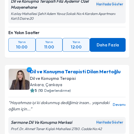
Dil ve Konuşma Terapisti Filiz Aydemir Özel
Haritada Göster
Muayenehane
Kızılay Mahallesi Şehit Adem Yavuz Sokak No:4 Kardam Apartmanı
Kat:5 Daire:20
En Yakın Saatler
Yarın
Yarın
Yarın
Daha Fazla
10:00
11:00
12:00
Dil ve Konuşma Terapisti Dilan Mertoğlu
Dil ve Konuşma Terapisi
Ankara
, Çankaya
5
(
10
Değerlendirme)
Hayatımıza iyi ki dokunmuş dediğimiz insan.. yaşındaki
Devamı
oğlum için...
Sermone Dil Ve Konuşma Merkezi
Haritada Göster
Prof. Dr. Ahmet Taner Kışlalı Mahallesi 2780. Cadde No:42