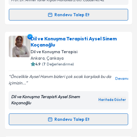
Randevu Talep Et
Takvim Talebini Gönder
Randevu Takvimi Talebi
Dil ve Konuşma Terapisti Arzum Kara
için randevu
Dil ve Konuşma Terapisti Aysel Sinem
takvimi talebi oluşturun. Size bu uzmandan randevu
Koçanoğlu
almanız için bir takvim hazırlandığında e-posta ile
Dil ve Konuşma Terapisi
bilgilendireceğiz.
Ankara
, Çankaya
4.9
(
7
Değerlendirme)
E-posta Adresiniz
Öncelikle Aysel Hanım bizleri çok sıcak karşıladı bu da
Devamı
içimizin...
Dil ve Konuşma Terapisti Aysel Sinem
Kişisel verilerimin işlenmesine ilişkin
Aydınlatma
Haritada Göster
Koçanoğlu
Metni
'ni okudum ve kişisel verilerimin belirtilen
kapsamda işlenmesini kabul ediyorum.
Randevu Talep Et
Randevu Takvimi Talebi
Takvim Talebini Gönder