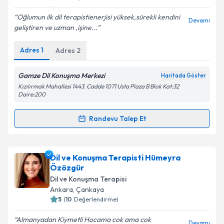
E-posta Adresiniz
Oğlumun ilk dil terapistienerjisi yüksek,sürekli kendini
Devamı
geliştiren ve uzman ,işine...
Adres
1
Adres
2
Kişisel verilerimin işlenmesine ilişkin
Aydınlatma
Metni
'ni okudum ve kişisel verilerimin belirtilen
Gamze Dil Konuşma Merkezi
Haritada Göster
kapsamda işlenmesini kabul ediyorum.
Kızılırmak Mahallesi 1443. Cadde 1071 Usta Plaza B Blok Kat:32
Daire:200
Takvim Talebini Gönder
Randevu Talep Et
Randevu Takvimi Talebi
Dil ve Konuşma Terapisti Elif Özer
için randevu
Dil ve Konuşma Terapisti Hümeyra
takvimi talebi oluşturun. Size bu uzmandan randevu
Özözgür
almanız için bir takvim hazırlandığında e-posta ile
Dil ve Konuşma Terapisi
bilgilendireceğiz.
Ankara
, Çankaya
5
(
10
Değerlendirme)
E-posta Adresiniz
Almanyadan Kiymetli Hocama cok ama cok
Devamı