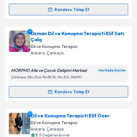
Randevu Talep Et
Randevu Takvimi Talebi
Dil ve Konuşma Terapisti Dilan Mertoğlu
için
Uzman Dil ve Konuşma Terapisti Elif Satı
randevu takvimi talebi oluşturun. Size bu uzmandan
Çalış
randevu almanız için bir takvim hazırlandığında e-
Dil ve Konuşma Terapisi
posta ile bilgilendireceğiz.
Ankara
, Çankaya
E-posta Adresiniz
MORPHO Aile ve Çocuk Gelişimi Merkezi
Haritada Göster
Çankaya, Ebu Ziya Tevfik Sk. No:3/6, 06690
Randevu Talep Et
Kişisel verilerimin işlenmesine ilişkin
Aydınlatma
Randevu Takvimi Talebi
Metni
'ni okudum ve kişisel verilerimin belirtilen
kapsamda işlenmesini kabul ediyorum.
Uzman Dil ve Konuşma Terapisti Elif Satı Çalış
Dil ve Konuşma Terapisti Elif Özer
için randevu takvimi talebi oluşturun. Size bu
Dil ve Konuşma Terapisi
Takvim Talebini Gönder
uzmandan randevu almanız için bir takvim
Ankara
, Çankaya
hazırlandığında e-posta ile bilgilendireceğiz.
5
(
1
Değerlendirme)