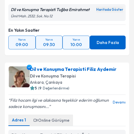
Dil ve Konuşma Terapisti Tuğba Emirahmet
Haritada Göster
Ümit Mah. 2532. Sok. No:12
En Yakın Saatler
Yarın
Yarın
Yarın
Daha Fazla
09:00
09:30
10:00
Dil ve Konuşma Terapisti Filiz Aydemir
Dil ve Konuşma Terapisi
Ankara
, Çankaya
5
(
9
Değerlendirme)
Filiz hocam ilgi ve alakasına teşekkür ederim oğlumun
Devamı
sadece konuşmasını...
Adres
1
Online Görüşme