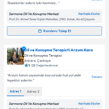
Tesekkürler ederiz Iyiki tanimisiz...
Sermone Dil Ve Konuşma Merkezi
Haritada Göster
Kişisel verilerimin işlenmesine ilişkin
Aydınlatma
Prof. Dr. Ahmet Taner Kışlalı Mahallesi, 2780. Sokak, No:42 Çayyolu
Metni
'ni okudum ve kişisel verilerimin belirtilen
kapsamda işlenmesini kabul ediyorum.
Randevu Talep Et
Randevu Takvimi Talebi
Takvim Talebini Gönder
Dil ve Konuşma Terapisti Hümeyra Özözgür
için
Dil ve Konuşma Terapisti Arzum Kara
randevu takvimi talebi oluşturun. Size bu uzmandan
Dil ve Konuşma Terapisi
randevu almanız için bir takvim hazırlandığında e-
Ankara
, Çankaya
posta ile bilgilendireceğiz.
5
(
22
Değerlendirme)
E-posta Adresiniz
Arzum hanım sayesinde kısa sürede hızlı yol aldık
Devamı
teşekkür ederim.
Adres
1
Adres
2
Kişisel verilerimin işlenmesine ilişkin
Aydınlatma
Metni
'ni okudum ve kişisel verilerimin belirtilen
Sermone Dil Ve Konuşma Merkezi
Haritada Göster
kapsamda işlenmesini kabul ediyorum.
Prof. Dr. Ahmet Taner Kışlalı Mahallesi 2780. Cadde No:42