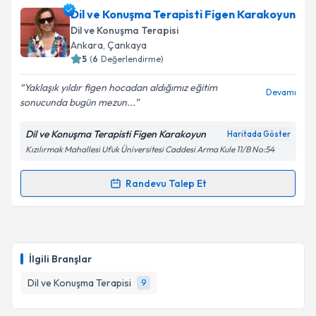
Dil ve Konuşma Terapisti Aysel Sinem Koçanoğlu
Dil ve Konuşma Terapisti Figen Karakoyun
için randevu takvimi talebi oluşturun. Size bu
Dil ve Konuşma Terapisi
uzmandan randevu almanız için bir takvim
Ankara
, Çankaya
hazırlandığında e-posta ile bilgilendireceğiz.
5
(
6
Değerlendirme)
E-posta Adresiniz
Yaklaşık yıldır figen hocadan aldığımız eğitim
Devamı
sonucunda bugün mezun...
Dil ve Konuşma Terapisti Figen Karakoyun
Haritada Göster
Kızılırmak Mahallesi Ufuk Üniversitesi Caddesi Arma Kule 11/B No:54
Kişisel verilerimin işlenmesine ilişkin
Aydınlatma
Metni
'ni okudum ve kişisel verilerimin belirtilen
kapsamda işlenmesini kabul ediyorum.
Randevu Talep Et
Randevu Takvimi Talebi
Takvim Talebini Gönder
Dil ve Konuşma Terapisti Figen Karakoyun
için
randevu takvimi talebi oluşturun. Size bu uzmandan
İlgili Branşlar
randevu almanız için bir takvim hazırlandığında e-
posta ile bilgilendireceğiz.
Dil ve Konuşma Terapisi
9
E-posta Adresiniz