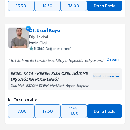
13:30
14:30
16:00
Daha Fazla
Dt. Ersel Kaya
Diş Hekimi
İzmir
, Çiğli
5
(
564
Değerlendirme)
Devamı
Tek kelime ile harika Ersel Bey e teşekkür ediyorum.
ERSEL KAYA / KEREM KISA ÖZEL AĞIZ VE
Haritada Göster
DİŞ SAĞLIĞI POLİKLİNİĞİ
Yeni Mah. 8200/4 B2 Blok No:1 Park Yaşam Ataşehir
En Yakın Saatler
10 Ağu
17:00
17:30
Daha Fazla
11:00