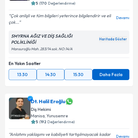
5
(
170
Değerlendirme)
Çok anlişli ve tüm bilgileri yeterince bilgilendirir ve eli
Devamı
çok...
SMYRNA AĞIZ VE DİŞ SAĞLIĞI
Haritada Göster
POLİKLİNİĞİ
Mansuroğlu Mah. 283/14 sok. NO:14/A
En Yakın Saatler
13:30
14:30
15:30
Daha Fazla
Dt. Halil Eroğlu
Diş Hekimi
Manisa
, Yunusemre
5
(
192
Değerlendirme)
Anlatımı yaklaşımı ve kabiliyeti tartışılmayacak kadar
Devamı