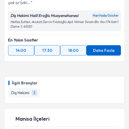
çok iyi İyiki...
Diş Hekimi Halil Eroğlu Muayenehanesi
Haritada Göster
Hafsa Sultan, Avukat Zerrin Fıkdıoğlu Apt, Mimar Sinan Blv. No:174 Kat:1
Daire :1, 45120
En Yakın Saatler
14:00
17:30
18:00
Daha Fazla
İlgili Branşlar
Diş Hekimi
2
Manisa İlçeleri