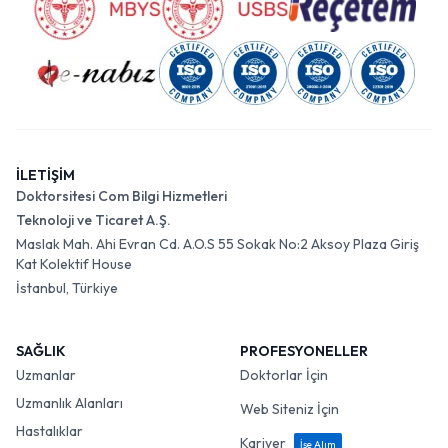
İLETİŞİM
Doktorsitesi Com Bilgi Hizmetleri
Teknoloji ve Ticaret A.Ş.
Maslak Mah. Ahi Evran Cd. A.O.S 55 Sokak No:2 Aksoy Plaza Giriş
Kat Kolektif House
İstanbul, Türkiye
SAĞLIK
PROFESYONELLER
Uzmanlar
Doktorlar İçin
Uzmanlık Alanları
Web Siteniz İçin
Hastalıklar
Kariyer
İşe Alım