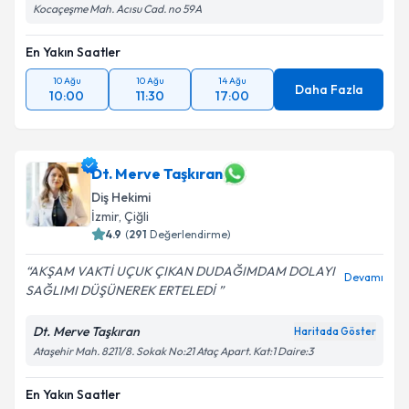
Kocaçeşme Mah. Acısu Cad. no 59A
En Yakın Saatler
10 Ağu
10 Ağu
14 Ağu
Daha Fazla
10:00
11:30
17:00
Dt. Merve Taşkıran
Diş Hekimi
İzmir
, Çiğli
4.9
(
291
Değerlendirme)
AKŞAM VAKTİ UÇUK ÇIKAN DUDAĞIMDAM DOLAYI
Devamı
SAĞLIMI DÜŞÜNEREK ERTELEDİ
Dt. Merve Taşkıran
Haritada Göster
Ataşehir Mah. 8211/8. Sokak No:21 Ataç Apart. Kat:1 Daire:3
En Yakın Saatler