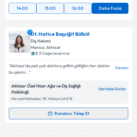
14:00
15:00
16:00
Daha Fazla
Dt. Hatice Başyiğit Bülbül
Diş Hekimi
Manisa
, Akhisar
5
(
1
Değerlendirme)
Akhisar'da pek çok doktora gittim gittiğim her doktor
Devamı
bu işlemi...
Akhisar Özel Hisar Ağız ve Diş Sağlığı
Haritada Göster
Polikliniği
Hürriyet Mahallesi, 151. Hilaliye Cd 47 B
Randevu Talep Et
Randevu Takvimi Talebi
Dt. Hatice Başyiğit Bülbül
için randevu takvimi talebi