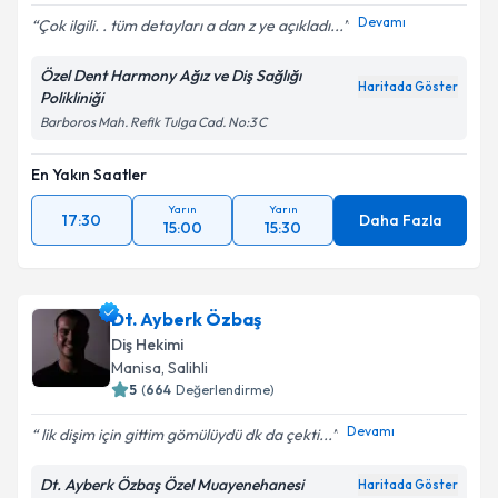
Devamı
Çok ilgili. . tüm detayları a dan z ye açıkladı...
Özel Dent Harmony Ağız ve Diş Sağlığı
Haritada Göster
Polikliniği
Kişisel verilerimin işlenmesine ilişkin
Aydınlatma
Metni
'ni okudum ve kişisel verilerimin belirtilen
Barboros Mah. Refik Tulga Cad. No:3 C
kapsamda işlenmesini kabul ediyorum.
En Yakın Saatler
Yarın
Takvim Talebini Gönder
Yarın
17:30
Daha Fazla
15:00
15:30
Dt. Ayberk Özbaş
Diş Hekimi
Manisa
, Salihli
5
(
664
Değerlendirme)
Devamı
lik dişim için gittim gömülüydü dk da çekti...
Dt. Ayberk Özbaş Özel Muayenehanesi
Haritada Göster