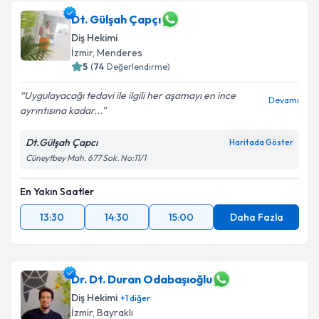
Dt. Gülşah Çapçı
Diş Hekimi
İzmir
, Menderes
5
(
74
Değerlendirme)
Uygulayacağı tedavi ile ilgili her aşamayı en ince
Devamı
ayrıntısına kadar...
Dt.Gülşah Çapcı
Haritada Göster
Cüneytbey Mah. 677 Sok. No:11/1
En Yakın Saatler
13:30
14:30
15:00
Daha Fazla
Dr. Dt. Duran Odabaşıoğlu
Diş Hekimi
+
1
diğer
İzmir
, Bayraklı