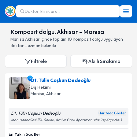
Doktor, klinik ara...
Kompozit dolgu, Akhisar - Manisa
Manisa
Akhisar
içinde toplam
10
Kompozit dolgu
uygulayan
doktor - uzman bulundu
Filtrele
Akıllı Sıralama
Dt. Tülin Coşkun Dedeoğlu
Diş Hekimi
Manisa
, Akhisar
Dt. Tülin Coşkun Dedeoğlu
Haritada Göster
İnönü Mahallesi 154. Sokak, Avniye Görk Apartmanı No: 2 İç Kapı No: 1
En Yakın Saatler