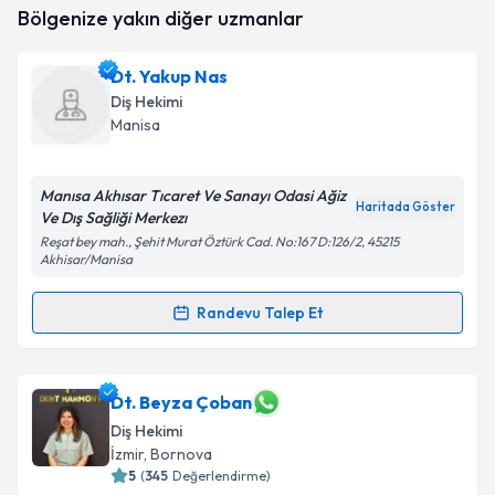
Bölgenize yakın diğer uzmanlar
oluşturun. Size bu uzmandan randevu almanız için bir
takvim hazırlandığında e-posta ile bilgilendireceğiz.
Dt. Yakup Nas
E-posta Adresiniz
Diş Hekimi
Manisa
Manısa Akhısar Tıcaret Ve Sanayı Odasi Ağiz
Kişisel verilerimin işlenmesine ilişkin
Aydınlatma
Haritada Göster
Ve Dış Sağliği Merkezı
Metni
'ni okudum ve kişisel verilerimin belirtilen
kapsamda işlenmesini kabul ediyorum.
Reşat bey mah., Şehit Murat Öztürk Cad. No:167 D:126/2, 45215
Akhisar/Manisa
Takvim Talebini Gönder
Randevu Talep Et
Randevu Takvimi Talebi
Dt. Yakup Nas
için randevu takvimi talebi oluşturun.
Dt. Beyza Çoban
Size bu uzmandan randevu almanız için bir takvim
Diş Hekimi
hazırlandığında e-posta ile bilgilendireceğiz.
İzmir
, Bornova
5
(
345
Değerlendirme)
E-posta Adresiniz