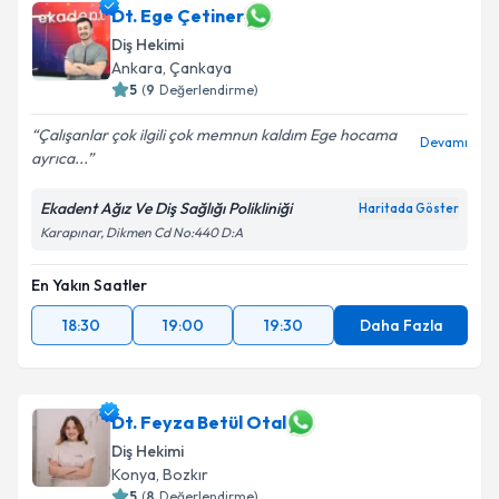
Dt. Ege Çetiner
Diş Hekimi
Ankara
, Çankaya
5
(
9
Değerlendirme)
Çalışanlar çok ilgili çok memnun kaldım Ege hocama
Devamı
ayrıca...
Ekadent Ağız Ve Diş Sağlığı Polikliniği
Haritada Göster
Karapınar, Dikmen Cd No:440 D:A
En Yakın Saatler
18:30
19:00
19:30
Daha Fazla
Dt. Feyza Betül Otal
Diş Hekimi
Konya
, Bozkır
5
(
8
Değerlendirme)