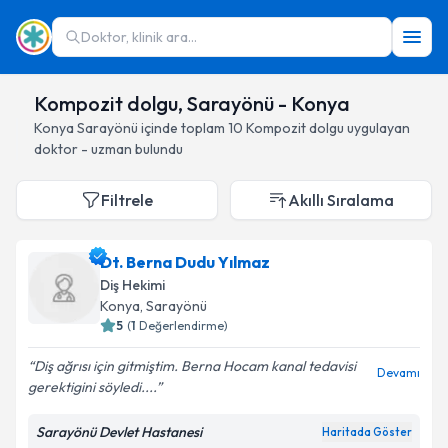
Doktor, klinik ara...
Kompozit dolgu, Sarayönü - Konya
Konya
Sarayönü
içinde toplam
10
Kompozit dolgu
uygulayan
doktor - uzman bulundu
Filtrele
Akıllı Sıralama
Dt. Berna Dudu Yılmaz
Diş Hekimi
Konya
, Sarayönü
5
(
1
Değerlendirme)
Diş ağrısı için gitmiştim. Berna Hocam kanal tedavisi
Devamı
gerektigini söyledi....
Sarayönü Devlet Hastanesi
Haritada Göster