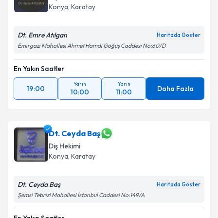
takvim hazırlandığında e-posta ile bilgilendireceğiz.
Konya
, Karatay
E-posta Adresiniz
Dt. Emre Atılgan
Haritada Göster
Emirgazi Mahallesi Ahmet Hamdi Göğüş Caddesi No:60/D
En Yakın Saatler
Kişisel verilerimin işlenmesine ilişkin
Aydınlatma
Metni
'ni okudum ve kişisel verilerimin belirtilen
Yarın
Yarın
kapsamda işlenmesini kabul ediyorum.
19:00
Daha Fazla
10:00
11:00
Takvim Talebini Gönder
Dt. Ceyda Baş
Diş Hekimi
Konya
, Karatay
Dt. Ceyda Baş
Haritada Göster
Şemsi Tebrizi Mahallesi İstanbul Caddesi No:149/A