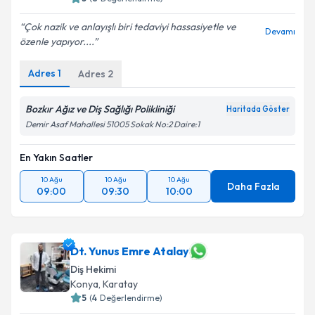
Çok nazik ve anlayışlı biri tedaviyi hassasiyetle ve
Devamı
özenle yapıyor....
Adres
1
Adres
2
Bozkır Ağız ve Diş Sağlığı Polikliniği
Haritada Göster
Demir Asaf Mahallesi 51005 Sokak No:2 Daire:1
En Yakın Saatler
10 Ağu
10 Ağu
10 Ağu
Daha Fazla
09:00
09:30
10:00
Dt. Yunus Emre Atalay
Diş Hekimi
Konya
, Karatay
5
(
4
Değerlendirme)