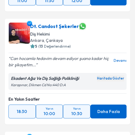
11:00
11:30
12:00
Dt. Candost Şekerler
Diş Hekimi
Ankara
, Çankaya
5
(
13
Değerlendirme)
Can hocamla tedavim devam ediyor şuana kadar hiç
Devamı
bir şikayetim...
Ekadent Ağız Ve Diş Sağlığı Polikliniği
Haritada Göster
Karapınar, Dikmen Cd No:440 D:A
En Yakın Saatler
Yarın
Yarın
18:30
Daha Fazla
10:00
10:30