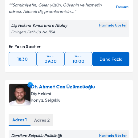
“Samimiyetin, Güler yüzün, Güvenin ve hizmetin
Devamı
adresi. Ailecek diş promlerimizin...
Diş Hekimi Yunus Emre Atalay
Haritada Göster
Emirgazi, Fetih Cd. No:115A
En Yakın Saatler
Yarın
Yarın
18:30
Daha Fazla
09:30
10:00
Dt. Ahmet Can Üzümcüoğlu
Diş Hekimi
Konya
, Selçuklu
Adres
1
Adres
2
Dentium Selçuklu Polikliniği
Haritada Göster