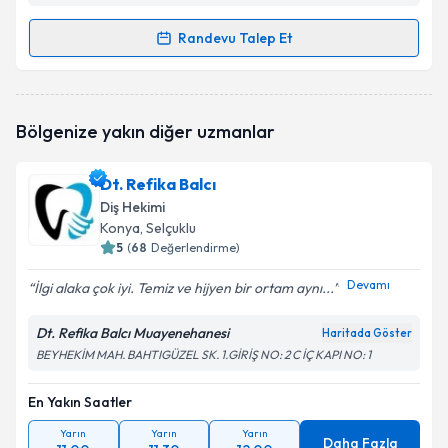
Randevu Talep Et
Randevu Takvimi Talebi
Dt. Berna Dudu Yılmaz
için randevu takvimi talebi
Bölgenize yakın diğer uzmanlar
oluşturun. Size bu uzmandan randevu almanız için bir
takvim hazırlandığında e-posta ile bilgilendireceğiz.
Dt. Refika Balcı
E-posta Adresiniz
Diş Hekimi
Konya
, Selçuklu
5
(
68
Değerlendirme)
Devamı
İlgi alaka çok iyi. Temiz ve hijyen bir ortam aynı...
Kişisel verilerimin işlenmesine ilişkin
Aydınlatma
Metni
'ni okudum ve kişisel verilerimin belirtilen
Dt. Refika Balcı Muayenehanesi
kapsamda işlenmesini kabul ediyorum.
Haritada Göster
BEYHEKİM MAH. BAHTIGÜZEL SK. 1.GİRİŞ NO: 2 C İÇ KAPI NO: 1
Takvim Talebini Gönder
En Yakın Saatler
Yarın
Yarın
Yarın
Daha Fazla