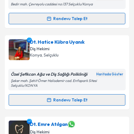
Bedir mah. Çevreyolu caddesi no:137 Selçuklu/Konya
Randevu Talep Et
Randevu Takvimi Talebi
Dt. Ahmet Can Üzümcüoğlu
için randevu takvimi
Dt. Hatice Kübra Uyanık
talebi oluşturun. Size bu uzmandan randevu almanız
Diş Hekimi
için bir takvim hazırlandığında e-posta ile
Konya
, Selçuklu
bilgilendireceğiz.
E-posta Adresiniz
Özel Şefikcan Ağız ve Diş Sağlığı Polikliniği
Haritada Göster
Şeker mah. Şehit Ömer Halisdemir cad. Enfapark Sitesi
Selçuklu/KONYA
Randevu Talep Et
Kişisel verilerimin işlenmesine ilişkin
Aydınlatma
Randevu Takvimi Talebi
Metni
'ni okudum ve kişisel verilerimin belirtilen
kapsamda işlenmesini kabul ediyorum.
Dt. Hatice Kübra Uyanık
için randevu takvimi talebi
Dt. Emre Atılgan
oluşturun. Size bu uzmandan randevu almanız için bir
Takvim Talebini Gönder
Diş Hekimi