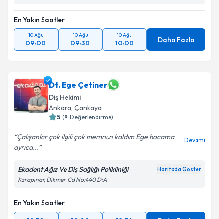
En Yakın Saatler
10 Ağu
10 Ağu
10 Ağu
Daha Fazla
09:00
09:30
10:00
Dt. Ege Çetiner
Diş Hekimi
Ankara
,
Çankaya
5
(
9
Değerlendirme)
Çalışanlar çok ilgili çok memnun kaldım Ege hocama
Devamı
ayrıca...
Ekadent Ağız Ve Diş Sağlığı Polikliniği
Haritada Göster
Karapınar, Dikmen Cd No:440 D:A
En Yakın Saatler