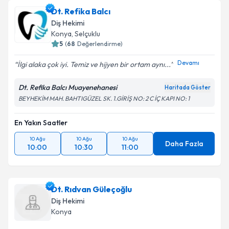
Dt. Zeynep Dilara Harun
için randevu takvimi talebi
Dt. Refika Balcı
oluşturun. Size bu uzmandan randevu almanız için bir
Diş Hekimi
takvim hazırlandığında e-posta ile bilgilendireceğiz.
Konya
,
Selçuklu
5
(
68
Değerlendirme)
E-posta Adresiniz
Devamı
İlgi alaka çok iyi. Temiz ve hijyen bir ortam aynı...
Dt. Refika Balcı Muayenehanesi
Haritada Göster
BEYHEKİM MAH. BAHTIGÜZEL SK. 1.GİRİŞ NO: 2 C İÇ KAPI NO: 1
Kişisel verilerimin işlenmesine ilişkin
Aydınlatma
Metni
'ni okudum ve kişisel verilerimin belirtilen
kapsamda işlenmesini kabul ediyorum.
En Yakın Saatler
10 Ağu
10 Ağu
10 Ağu
Daha Fazla
10:00
10:30
11:00
Takvim Talebini Gönder
Dt. Rıdvan Güleçoğlu
Diş Hekimi
Konya