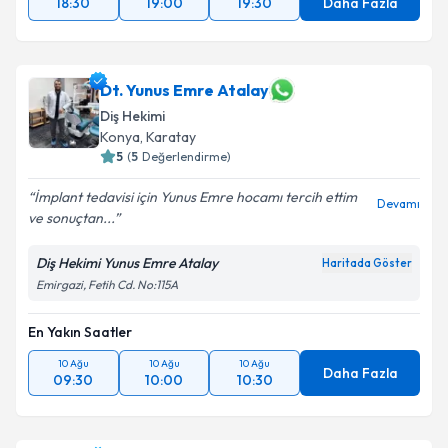
18:30
19:00
19:30
Daha Fazla
Dt. Yunus Emre Atalay
Diş Hekimi
Konya
,
Karatay
5
(
5
Değerlendirme)
İmplant tedavisi için Yunus Emre hocamı tercih ettim
Devamı
ve sonuçtan...
Diş Hekimi Yunus Emre Atalay
Haritada Göster
Emirgazi, Fetih Cd. No:115A
En Yakın Saatler
10 Ağu
10 Ağu
10 Ağu
Daha Fazla
09:30
10:00
10:30