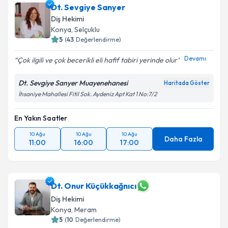
Dt. Sevgiye Sanyer
Diş Hekimi
Konya
,
Selçuklu
5
(
43
Değerlendirme)
Devamı
Çok ilgili ve çok becerikli eli hafif tabiri yerinde olur
Dt. Sevgiye Sanyer Muayenehanesi
Haritada Göster
İhsaniye Mahallesi Fitil Sok. Aydeniz Apt Kat 1 No:7/2
En Yakın Saatler
10 Ağu
10 Ağu
10 Ağu
Daha Fazla
11:00
16:00
17:00
Dt. Onur Küçükkağnıcı
Diş Hekimi
Konya
,
Meram
5
(
10
Değerlendirme)