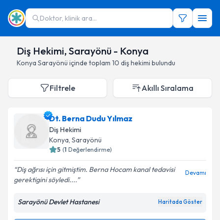
Doktor, klinik ara...
Diş Hekimi, Sarayönü - Konya
Konya
Sarayönü
içinde toplam
10
diş hekimi
bulundu
Filtrele
Akıllı Sıralama
Dt. Berna Dudu Yılmaz
Diş Hekimi
Konya
,
Sarayönü
5
(
1
Değerlendirme)
Diş ağrısı için gitmiştim. Berna Hocam kanal tedavisi
Devamı
gerektigini söyledi....
Sarayönü Devlet Hastanesi
Haritada Göster