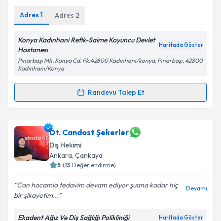
Adres
1
Adres
2
Konya Kadınhani Refik-Saime Koyuncu Devlet
Haritada Göster
Hastanesı
Pınarbaşı Mh. Konya Cd. Pk:42800 Kadınhanı/konya, Pınarbaşı, 42800
Kadınhanı/Konya
Randevu Talep Et
Randevu Takvimi Talebi
Dt. Rıdvan Güleçoğlu
için randevu takvimi talebi
Dt. Candost Şekerler
oluşturun. Size bu uzmandan randevu almanız için bir
Diş Hekimi
takvim hazırlandığında e-posta ile bilgilendireceğiz.
Ankara
,
Çankaya
5
(
13
Değerlendirme)
E-posta Adresiniz
Can hocamla tedavim devam ediyor şuana kadar hiç
Devamı
bir şikayetim...
Ekadent Ağız Ve Diş Sağlığı Polikliniği
Kişisel verilerimin işlenmesine ilişkin
Aydınlatma
Haritada Göster