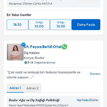
Metni
'ni okudum ve kişisel verilerimin belirtilen
Karapınar, Dikmen Cd No:440 D:A
kapsamda işlenmesini kabul ediyorum.
En Yakın Saatler
Takvim Talebini Gönder
10 Ağu
10 Ağu
18:30
Daha Fazla
10:00
10:30
Dt. Feyza Betül Otal
Diş Hekimi
Konya
,
Bozkır
5
(
8
Değerlendirme)
Çok nazik ve anlayışlı biri tedaviyi hassasiyetle ve
Devamı
özenle yapıyor....
Adres
1
Adres
2
Bozkır Ağız ve Diş Sağlığı Polikliniği
Haritada Göster
Demir Asaf Mahallesi 51005 Sokak No:2 Daire:1