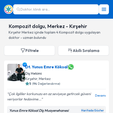
Doktor, klinik ara...
Kompozit dolgu, Merkez - Kırşehir
Kırşehir
Merkez
içinde toplam
4
Kompozit dolgu
uygulayan
doktor - uzman bulundu
Filtrele
Akıllı Sıralama
Dt. Yunus Emre Köksal
Diş Hekimi
Kırşehir
, Merkez
5
(
94
Değerlendirme)
Çok ilgililer korkunuzu en az seviyeye getircek güveni
Devamı
veriyorlar tedavime...
Yunus Emre Köksal Diş Muayenehanesi
Haritada Göster