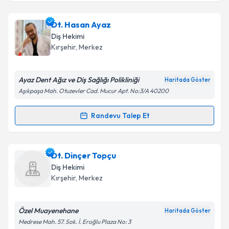
Dt. Hasan Ayaz
Diş Hekimi
Kırşehir
, Merkez
Ayaz Dent Ağız ve Diş Sağlığı Polikliniği
Haritada Göster
Aşıkpaşa Mah. Otuzevler Cad. Mucur Apt. No:3/A 40200
Randevu Talep Et
Randevu Takvimi Talebi
Dt. Hasan Ayaz
için randevu takvimi talebi oluşturun.
Dt. Dinçer Topçu
Size bu uzmandan randevu almanız için bir takvim
Diş Hekimi
hazırlandığında e-posta ile bilgilendireceğiz.
Kırşehir
, Merkez
E-posta Adresiniz
Özel Muayenehane
Haritada Göster
Medrese Mah. 57. Sok. İ. Eroğlu Plaza No: 3