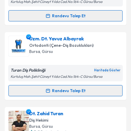
Kurtuluş Mah.Şehit Cüneyt Yıldız Cad.No:164-C Gürsu/Bursa
Randevu Talep Et
Randevu Takvimi Talebi
Dt. Süleyman Turan
için randevu takvimi talebi
Uzm. Dt. Yavuz Albayrak
oluşturun. Size bu uzmandan randevu almanız için bir
Ortodonti (Çene-Diş Bozuklukları)
takvim hazırlandığında e-posta ile bilgilendireceğiz.
Bursa
, Gürsu
E-posta Adresiniz
Turan Diş Polikliniği
Haritada Göster
Kurtuluş Mah.Şehit Cüneyt Yıldız Cad.No:164-C Gürsu/Bursa
Kişisel verilerimin işlenmesine ilişkin
Aydınlatma
Randevu Talep Et
Randevu Takvimi Talebi
Metni
'ni okudum ve kişisel verilerimin belirtilen
kapsamda işlenmesini kabul ediyorum.
Uzm. Dt. Yavuz Albayrak
için randevu takvimi talebi
Dt. Zahid Turan
oluşturun. Size bu uzmandan randevu almanız için bir
Takvim Talebini Gönder
Diş Hekimi
takvim hazırlandığında e-posta ile bilgilendireceğiz.
Bursa
, Gürsu