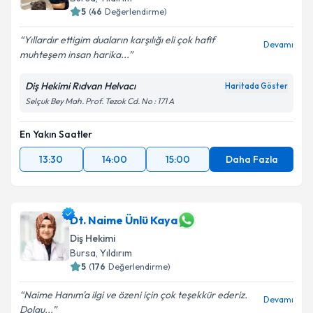
5
(
46
Değerlendirme)
Yıllardır ettigim duaların karşılığı eli çok hafif
Devamı
muhteşem insan harika...
Diş Hekimi Rıdvan Helvacı
Haritada Göster
Selçuk Bey Mah. Prof. Tezok Cd. No : 171 A
En Yakın Saatler
13:30
14:00
15:00
Daha Fazla
Dt. Naime Ünlü Kaya
Diş Hekimi
Bursa
, Yıldırım
5
(
176
Değerlendirme)
Naime Hanım'a ilgi ve özeni için çok teşekkür ederiz.
Devamı
Dolgu...