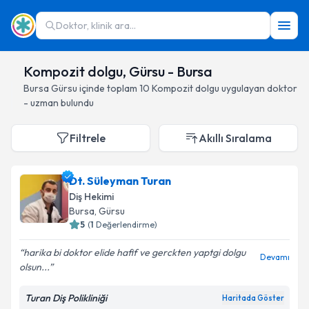
Doktor, klinik ara...
Kompozit dolgu, Gürsu - Bursa
Bursa
Gürsu
içinde toplam
10
Kompozit dolgu
uygulayan doktor
- uzman bulundu
Filtrele
Akıllı Sıralama
Dt. Süleyman Turan
Diş Hekimi
Bursa
, Gürsu
5
(
1
Değerlendirme)
harika bi doktor elide hafif ve gerckten yaptgi dolgu
Devamı
olsun...
Turan Diş Polikliniği
Haritada Göster