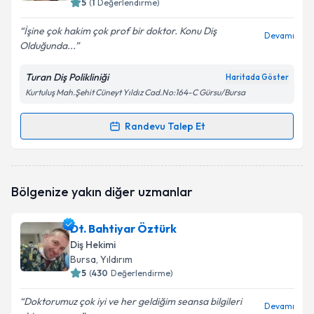
5
(
1
Değerlendirme)
E-posta Adresiniz
İşine çok hakim çok prof bir doktor. Konu Diş
Devamı
Olduğunda...
Turan Diş Polikliniği
Haritada Göster
Kişisel verilerimin işlenmesine ilişkin
Aydınlatma
Kurtuluş Mah.Şehit Cüneyt Yıldız Cad.No:164-C Gürsu/Bursa
Metni
'ni okudum ve kişisel verilerimin belirtilen
kapsamda işlenmesini kabul ediyorum.
Randevu Talep Et
Randevu Takvimi Talebi
Takvim Talebini Gönder
Dt. Zahid Turan
için randevu takvimi talebi oluşturun.
Bölgenize yakın diğer uzmanlar
Size bu uzmandan randevu almanız için bir takvim
hazırlandığında e-posta ile bilgilendireceğiz.
Dt. Bahtiyar Öztürk
E-posta Adresiniz
Diş Hekimi
Bursa
, Yıldırım
5
(
430
Değerlendirme)
Doktorumuz çok iyi ve her geldiğim seansa bilgileri
Kişisel verilerimin işlenmesine ilişkin
Aydınlatma
Devamı