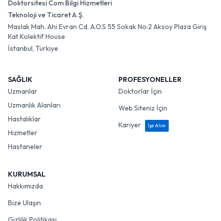
Doktorsitesi Com Bilgi Hizmetleri
Teknoloji ve Ticaret A.Ş.
Maslak Mah. Ahi Evran Cd. A.O.S 55 Sokak No:2 Aksoy Plaza Giriş
Kat Kolektif House
İstanbul, Türkiye
SAĞLIK
PROFESYONELLER
Uzmanlar
Doktorlar İçin
Uzmanlık Alanları
Web Siteniz İçin
Hastalıklar
Kariyer
İşe Alım
Hizmetler
Hastaneler
KURUMSAL
Hakkımızda
Bize Ulaşın
Gizlilik Politikası