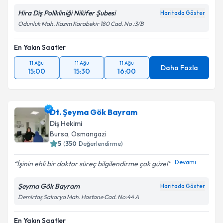
Hira Diş Polikliniği Nilüfer Şubesi
Haritada Göster
Odunluk Mah. Kazım Karabekir 180 Cad. No :3/B
En Yakın Saatler
11 Ağu
11 Ağu
11 Ağu
Daha Fazla
15:00
15:30
16:00
Dt. Şeyma Gök Bayram
Diş Hekimi
Bursa
, Osmangazi
5
(
350
Değerlendirme)
Devamı
İşinin ehli bir doktor süreç bilgilendirme çok güzel
Şeyma Gök Bayram
Haritada Göster
Demirtaş Sakarya Mah. Hastane Cad. No:44 A
En Yakın Saatler