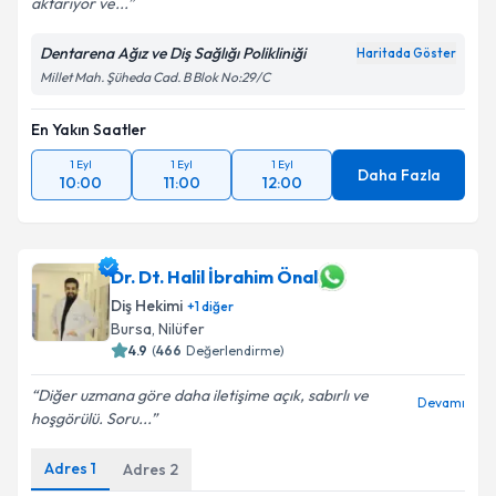
aktarıyor ve...
Metni
'ni okudum ve kişisel verilerimin belirtilen
kapsamda işlenmesini kabul ediyorum.
Dentarena Ağız ve Diş Sağlığı Polikliniği
Haritada Göster
Millet Mah. Şüheda Cad. B Blok No:29/C
Takvim Talebini Gönder
En Yakın Saatler
1 Eyl
1 Eyl
1 Eyl
Daha Fazla
10:00
11:00
12:00
Dr. Dt. Halil İbrahim Önal
Diş Hekimi
+
1
diğer
Bursa
, Nilüfer
4.9
(
466
Değerlendirme)
Diğer uzmana göre daha iletişime açık, sabırlı ve
Devamı
hoşgörülü. Soru...
Adres
1
Adres
2