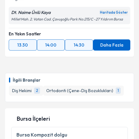
Dt. Naime Ünlü Kaya
Haritada Göster
Millet Mah. 2. Vatan Cad. Çavuşoğlu Park No:215/C -27 Yıldırım Bursa
En Yakın Saatler
13:30
14:00
14:30
Daha Fazla
İlgili Branşlar
Diş Hekimi
Ortodonti (Çene-Diş Bozuklukları)
2
1
Bursa İlçeleri
Bursa
Kompozit dolgu