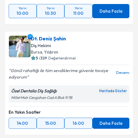
Yarın
Yarın
Yarın
Daha Fazla
10:00
10:30
11:00
Dt. Deniz Şahin
Diş Hekimi
Bursa
, Yıldırım
5
(
329
Değerlendirme)
Gönül rahatlığı ile tüm sevdiklerime güvenle tavsiye
Devamı
ediyorum
Özel Dentalia Diş Sağlığı
Haritada Göster
Millet Mah Cengizhan Cad A Blok 9/1B
En Yakın Saatler
14:00
15:00
16:00
Daha Fazla