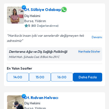
Dt. Sülbiye Odabaşı
Diş Hekimi
Bursa
, Yıldırım
5
(
80
Değerlendirme)
Harika bi insan iyiki var senelerdir değişmeyen tek
Devamı
adresimiz
Dentarena Ağız ve Diş Sağlığı Polikliniği
Haritada Göster
Millet Mah. Şüheda Cad. B Blok No:29/C
En Yakın Saatler
14:00
15:00
16:00
Daha Fazla
Dt. Rıdvan Helvacı
Diş Hekimi
Bursa
, Yıldırım