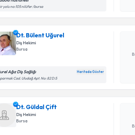
adolu hastanesi
Randevu T
Kişisel
ir yolu no:105 nilüfer /bursa
okudum
işlenm
Dt. Bülent
uzmandan ra
Dt. Bülent Uğurel
posta ile bi
Diş Hekimi
E-posta Ad
Bursa
B
urel Ağız Diş Sağlığı
Haritada Göster
Randevu T
Kişisel
ıparmak Cad. Uludağ Apt. No: 82 D:5
okudum
işlenm
Dt. Güldal
uzmandan ra
Dt. Güldal Çift
posta ile bi
Diş Hekimi
E-posta Ad
Bursa
B