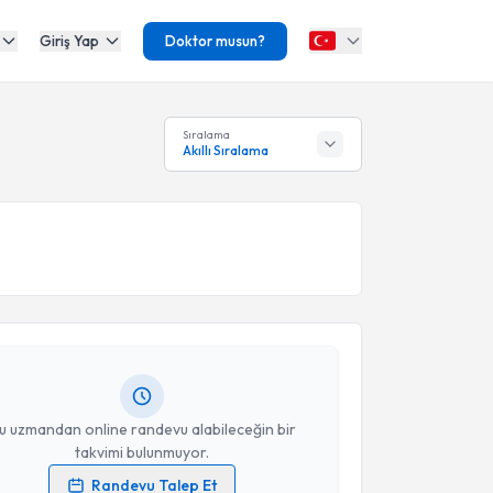
Giriş Yap
Doktor musun?
Sıralama
Akıllı Sıralama
akvimi Talebi
Akın Tunalı
için randevu takvimi talebi oluşturun.
andan randevu almanız için bir takvim
ında e-posta ile bilgilendireceğiz.
resiniz
u uzmandan online randevu alabileceğin bir
takvimi bulunmuyor.
Randevu Talep Et