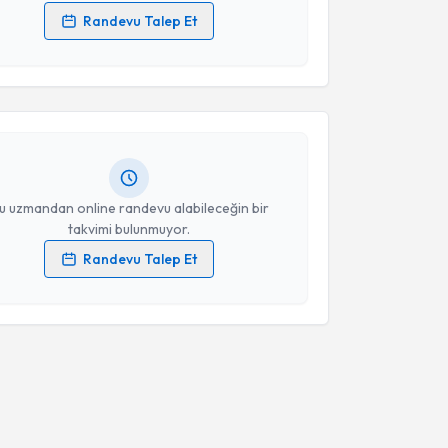
Randevu Talep Et
akvimi Talebi
 verilerimin işlenmesine ilişkin
Aydınlatma Metni
'ni
 ve kişisel verilerimin belirtilen kapsamda
esini kabul ediyorum.
 Yıldırım
için randevu takvimi talebi oluşturun. Size
 randevu almanız için bir takvim hazırlandığında e-
lgilendireceğiz.
Takvim Talebini Gönder
resiniz
u uzmandan online randevu alabileceğin bir
takvimi bulunmuyor.
Randevu Talep Et
 verilerimin işlenmesine ilişkin
Aydınlatma Metni
'ni
 ve kişisel verilerimin belirtilen kapsamda
esini kabul ediyorum.
Takvim Talebini Gönder