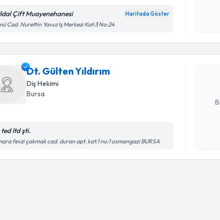
ldal Çift Muayenehanesi
Haritada Göster
Randevu T
Kişisel
nü Cad. Nurettin Yavuz Iş Merkezi Kat:3 No:24
okudum
işlenm
Dt. Gülten
bu uzmandan
Dt. Gülten Yıldırım
posta ile bi
Diş Hekimi
E-posta Ad
Bursa
B
 ted ltd şti.
Kişisel
ara fevzi çakmak cad. duran apt. kat:1 no:1 osmangazi BURSA
okudum
işlenm