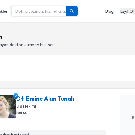
ikler
Blog
Kayıt Ol
a
ayan doktor - uzman bulundu
Randevu T
Dt. Emine 
Size bu uzm
Dt. Emine Akın Tunalı
hazırlandığ
Diş Hekimi
E-posta Ad
Bursa
B