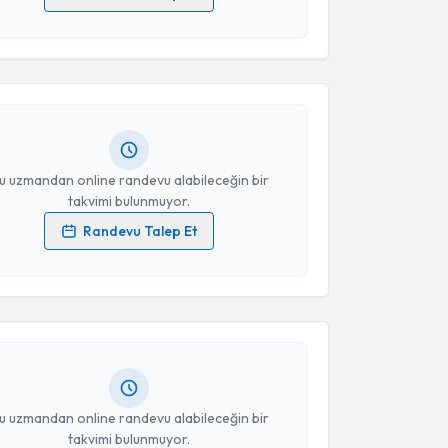
akvimi Talebi
 verilerimin işlenmesine ilişkin
Aydınlatma Metni
'ni
 ve kişisel verilerimin belirtilen kapsamda
esini kabul ediyorum.
 Uğurel
için randevu takvimi talebi oluşturun. Size bu
ndevu almanız için bir takvim hazırlandığında e-
lgilendireceğiz.
Takvim Talebini Gönder
resiniz
u uzmandan online randevu alabileceğin bir
takvimi bulunmuyor.
Randevu Talep Et
akvimi Talebi
 verilerimin işlenmesine ilişkin
Aydınlatma Metni
'ni
 ve kişisel verilerimin belirtilen kapsamda
esini kabul ediyorum.
 Çift
için randevu takvimi talebi oluşturun. Size bu
ndevu almanız için bir takvim hazırlandığında e-
lgilendireceğiz.
Takvim Talebini Gönder
resiniz
u uzmandan online randevu alabileceğin bir
takvimi bulunmuyor.