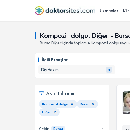
Uzmanlar
Klin
Kompozit dolgu, Diğer - Burs
Bursa
Diğer
içinde toplam
4
Kompozit dolgu
uygul
İlgili Branşlar
Diş Hekimi
4
Aktif Filtreler
Kompozit dolgu
Bursa
Diğer
Şehir
Bursa