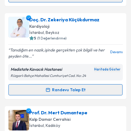
Takvim Talebini Gönder
Dr. Nalan Karadağ
için randevu takvimi talebi
Doç. Dr. Zekeriya Küçükdurmaz
oluşturun. Size bu uzmandan randevu almanız için bir
Kardiyoloji
takvim hazırlandığında e-posta ile bilgilendireceğiz.
İstanbul
, Beykoz
5
(
1
Değerlendirme)
E-posta Adresiniz
Tanıdığım en nazik,işinde gerçekten çok bilgili ve her
Devamı
şeyden öte...
Medistate Kavacık Hastanesi
Haritada Göster
Kişisel verilerimin işlenmesine ilişkin
Aydınlatma
Rüzgarlı Bahçe Mahallesi Cumhuriyet Cad. No: 24
Metni
'ni okudum ve kişisel verilerimin belirtilen
kapsamda işlenmesini kabul ediyorum.
Randevu Talep Et
Randevu Takvimi Talebi
Takvim Talebini Gönder
Doç. Dr. Zekeriya Küçükdurmaz
için randevu
Prof. Dr. Mert Dumantepe
takvimi talebi oluşturun. Size bu uzmandan randevu
Kalp Damar Cerrahisi
almanız için bir takvim hazırlandığında e-posta ile
İstanbul
, Kadıköy
bilgilendireceğiz.