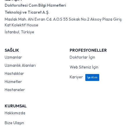
Doktorsitesi Com Bilgi Hizmetleri
Teknoloji ve Ticaret A.Ş.
Maslak Mah. Ahi Evran Cd. A.O.S 55 Sokak No:2 Aksoy Plaza Giriş
Kat Kolektif House
İstanbul, Türkiye
SAĞLIK
PROFESYONELLER
Uzmanlar
Doktorlar İçin
Uzmanlık Alanları
Web Siteniz İçin
Hastalıklar
Kariyer
İşe Alım
Hizmetler
Hastaneler
KURUMSAL
Hakkımızda
Bize Ulaşın