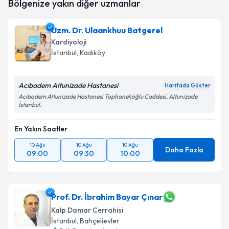
Bölgenize yakın diğer uzmanlar
oluşturun. Size bu uzmandan randevu almanız için bir
takvim hazırlandığında e-posta ile bilgilendireceğiz.
Uzm. Dr. Ulaankhuu Batgerel
E-posta Adresiniz
Kardiyoloji
İstanbul
, Kadıköy
Acıbadem Altunizade Hastanesi
Kişisel verilerimin işlenmesine ilişkin
Aydınlatma
Haritada Göster
Metni
'ni okudum ve kişisel verilerimin belirtilen
Acıbadem Altunizade Hastanesi Tophanelioğlu Caddesi, Altunizade
İstanbul.
kapsamda işlenmesini kabul ediyorum.
En Yakın Saatler
Takvim Talebini Gönder
10 Ağu
10 Ağu
10 Ağu
Daha Fazla
09:00
09:30
10:00
Prof. Dr. İbrahim Bayar Çınar
Kalp Damar Cerrahisi
İstanbul
, Bahçelievler