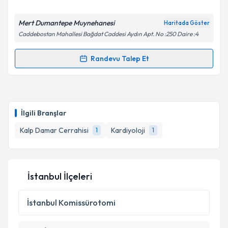
E-posta Adresiniz
Mert Dumantepe Muynehanesi
Haritada Göster
Caddebostan Mahallesi Bağdat Caddesi Aydın Apt. No :250 Daire :4
Randevu Talep Et
Randevu Takvimi Talebi
Kişisel verilerimin işlenmesine ilişkin
Aydınlatma
Metni
'ni okudum ve kişisel verilerimin belirtilen
kapsamda işlenmesini kabul ediyorum.
Prof. Dr. Mert Dumantepe
için randevu takvimi
talebi oluşturun. Size bu uzmandan randevu almanız
İlgili Branşlar
için bir takvim hazırlandığında e-posta ile
Takvim Talebini Gönder
bilgilendireceğiz.
Kalp Damar Cerrahisi
Kardiyoloji
1
1
E-posta Adresiniz
İstanbul İlçeleri
Kişisel verilerimin işlenmesine ilişkin
Aydınlatma
İstanbul
Komissürotomi
Metni
'ni okudum ve kişisel verilerimin belirtilen
kapsamda işlenmesini kabul ediyorum.