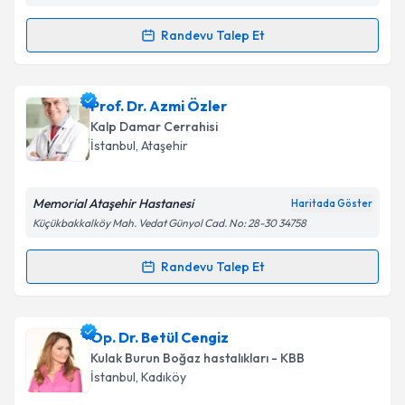
Randevu Talep Et
Randevu Takvimi Talebi
Uzm. Dr. İbrahim Duran
için randevu takvimi talebi
Prof. Dr. Azmi Özler
oluşturun. Size bu uzmandan randevu almanız için bir
Kalp Damar Cerrahisi
takvim hazırlandığında e-posta ile bilgilendireceğiz.
İstanbul
, Ataşehir
E-posta Adresiniz
Memorial Ataşehir Hastanesi
Haritada Göster
Küçükbakkalköy Mah. Vedat Günyol Cad. No: 28-30 34758
Kişisel verilerimin işlenmesine ilişkin
Aydınlatma
Randevu Talep Et
Randevu Takvimi Talebi
Metni
'ni okudum ve kişisel verilerimin belirtilen
kapsamda işlenmesini kabul ediyorum.
Prof. Dr. Azmi Özler
için randevu takvimi talebi
Op. Dr. Betül Cengiz
oluşturun. Size bu uzmandan randevu almanız için bir
Takvim Talebini Gönder
Kulak Burun Boğaz hastalıkları - KBB
takvim hazırlandığında e-posta ile bilgilendireceğiz.
İstanbul
, Kadıköy