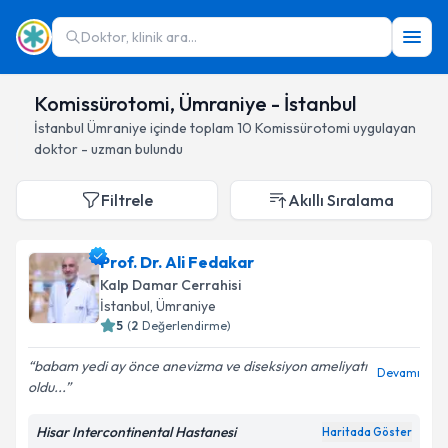
Doktor, klinik ara...
Komissürotomi, Ümraniye - İstanbul
İstanbul
Ümraniye
içinde toplam
10
Komissürotomi
uygulayan
doktor - uzman bulundu
Filtrele
Akıllı Sıralama
Prof. Dr. Ali Fedakar
Kalp Damar Cerrahisi
İstanbul
, Ümraniye
5
(
2
Değerlendirme)
babam yedi ay önce anevizma ve diseksiyon ameliyatı
Devamı
oldu...
Hisar Intercontinental Hastanesi
Haritada Göster