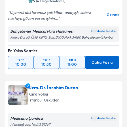
5
(
4
Değerlendirme)
Kıymetli doktorumuz çok kibar, anlayışlı, sabırlı
Devamı
hastaya güven veren işinin...
Bahçelievler Medical Park Hastanesi
Haritada Göster
Metro Durağı Üstü, Kültür Sok, D100 No:1, 34160 Bahçelievler/İstanbul
En Yakın Saatler
Yarın
Yarın
Yarın
Daha Fazla
10:00
10:30
11:00
Uzm. Dr. İbrahim Duran
Kardiyoloji
İstanbul
, Üsküdar
Medicana Çamlıca
Haritada Göster
Alemdağ cad. No:113 34767