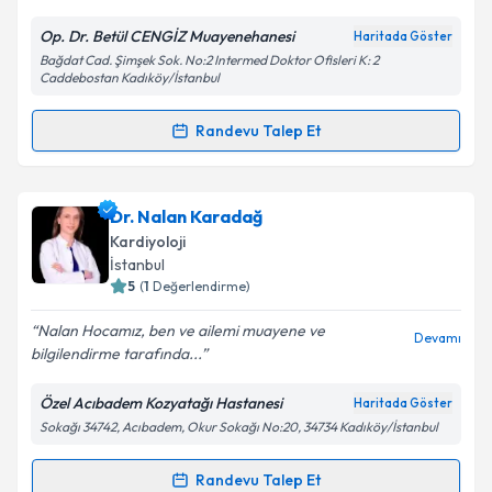
E-posta Adresiniz
Op. Dr. Betül CENGİZ Muayenehanesi
Haritada Göster
Bağdat Cad. Şimşek Sok. No:2 Intermed Doktor Ofisleri K: 2
Caddebostan Kadıköy/İstanbul
Kişisel verilerimin işlenmesine ilişkin
Aydınlatma
Randevu Talep Et
Metni
'ni okudum ve kişisel verilerimin belirtilen
Randevu Takvimi Talebi
kapsamda işlenmesini kabul ediyorum.
Op. Dr. Betül Cengiz
için randevu takvimi talebi
Dr. Nalan Karadağ
Takvim Talebini Gönder
oluşturun. Size bu uzmandan randevu almanız için bir
Kardiyoloji
takvim hazırlandığında e-posta ile bilgilendireceğiz.
İstanbul
5
(
1
Değerlendirme)
E-posta Adresiniz
Nalan Hocamız, ben ve ailemi muayene ve
Devamı
bilgilendirme tarafında...
Özel Acıbadem Kozyatağı Hastanesi
Haritada Göster
Kişisel verilerimin işlenmesine ilişkin
Aydınlatma
Sokağı 34742, Acıbadem, Okur Sokağı No:20, 34734 Kadıköy/İstanbul
Metni
'ni okudum ve kişisel verilerimin belirtilen
kapsamda işlenmesini kabul ediyorum.
Randevu Talep Et
Randevu Takvimi Talebi