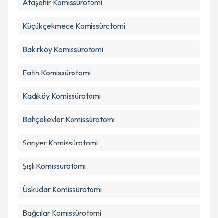
Ataşehir
Komissürotomi
Takvim Talebini Gönder
Küçükçekmece
Komissürotomi
Bakırköy
Komissürotomi
Fatih
Komissürotomi
Kadıköy
Komissürotomi
Bahçelievler
Komissürotomi
Sarıyer
Komissürotomi
Şişli
Komissürotomi
Üsküdar
Komissürotomi
Bağcılar
Komissürotomi