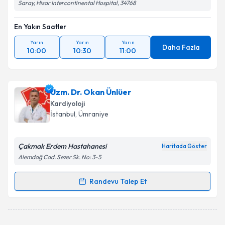
Saray, Hisar Intercontinental Hospital, 34768
En Yakın Saatler
Yarın
Yarın
Yarın
Daha Fazla
10:00
10:30
11:00
Uzm. Dr. Okan Ünlüer
Kardiyoloji
İstanbul
, Ümraniye
Çakmak Erdem Hastahanesi
Haritada Göster
Alemdağ Cad. Sezer Sk. No: 3-5
Randevu Talep Et
Randevu Takvimi Talebi
Uzm. Dr. Okan Ünlüer
için randevu takvimi talebi