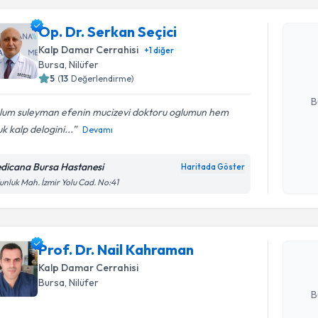
Op. Dr. Se
Op. Dr. Serkan Seçici
Size bu uzm
Kalp Damar Cerrahisi
+
1
diğer
hazırlandığ
Bursa
, Nilüfer
5
(
13
Değerlendirme)
E-posta Ad
B
lum suleyman efenin mucizevi doktoru oglumun hem
k kalp delogini...
Devamı
Kişisel
okudum
dicana Bursa Hastanesi
Haritada Göster
Randevu T
işlenm
nluk Mah. İzmir Yolu Cad. No:41
Prof. Dr.
Size bu uzm
Prof. Dr. Nail Kahraman
hazırlandığ
Kalp Damar Cerrahisi
E-posta Ad
Bursa
, Nilüfer
B