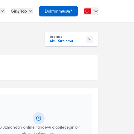
Giriş Yap
Doktor musun?
Sıralama
Akıllı Sıralama
akvimi Talebi
yhan Müdüroğlu
için randevu takvimi talebi oluşturun.
andan randevu almanız için bir takvim
ında e-posta ile bilgilendireceğiz.
resiniz
u uzmandan online randevu alabileceğin bir
takvimi bulunmuyor.