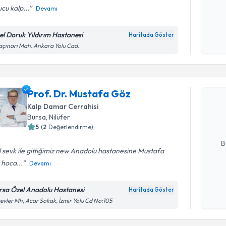
cu kalp...
Devamı
Kişisel
okudum
el Doruk Yıldırım Hastanesi
Haritada Göster
işlenm
çınarı Mah. Ankara Yolu Cad.
Randevu T
Prof. Dr.
Prof. Dr. Mustafa Göz
Size bu uzm
Kalp Damar Cerrahisi
hazırlandığ
Bursa
, Nilüfer
5
(
2
Değerlendirme)
E-posta Ad
B
l sevk ile gittiğimiz new Anadolu hastanesine Mustafa
hoca...
Devamı
Kişisel
okudum
rsa Özel Anadolu Hastanesi
Haritada Göster
işlenm
evler Mh, Acar Sokak, İzmir Yolu Cd No:105
Randevu T