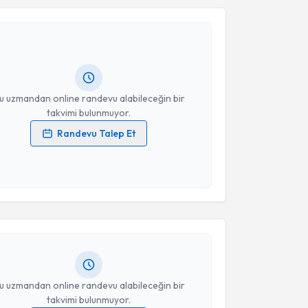
Takvim Talebini Gönder
rkan Seçici
için randevu takvimi talebi oluşturun.
andan randevu almanız için bir takvim
ında e-posta ile bilgilendireceğiz.
resiniz
u uzmandan online randevu alabileceğin bir
takvimi bulunmuyor.
Randevu Talep Et
 verilerimin işlenmesine ilişkin
Aydınlatma Metni
'ni
 ve kişisel verilerimin belirtilen kapsamda
akvimi Talebi
esini kabul ediyorum.
 Nail Kahraman
için randevu takvimi talebi oluşturun.
Takvim Talebini Gönder
andan randevu almanız için bir takvim
ında e-posta ile bilgilendireceğiz.
resiniz
u uzmandan online randevu alabileceğin bir
takvimi bulunmuyor.