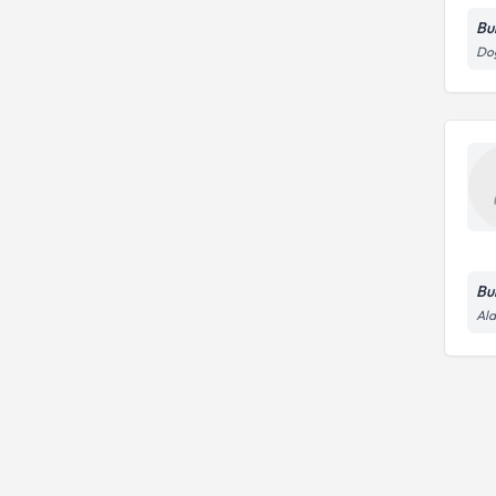
Bu
Doğ
Bu
Ala