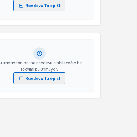
Randevu Talep Et
akvimi Talebi
 verilerimin işlenmesine ilişkin
Aydınlatma Metni
'ni
 ve kişisel verilerimin belirtilen kapsamda
esini kabul ediyorum.
rtuğrul Güleç
için randevu takvimi talebi oluşturun.
andan randevu almanız için bir takvim
ında e-posta ile bilgilendireceğiz.
Takvim Talebini Gönder
resiniz
u uzmandan online randevu alabileceğin bir
takvimi bulunmuyor.
Randevu Talep Et
 verilerimin işlenmesine ilişkin
Aydınlatma Metni
'ni
 ve kişisel verilerimin belirtilen kapsamda
esini kabul ediyorum.
Takvim Talebini Gönder