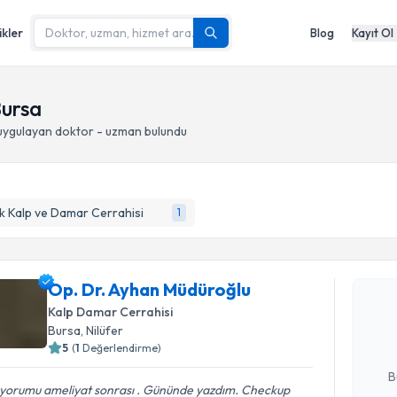
ikler
Blog
Kayıt Ol
Bursa
ygulayan doktor - uzman bulundu
 Kalp ve Damar Cerrahisi
1
Randevu T
Op. Dr. A
Op. Dr. Ayhan Müdüroğlu
Size bu uzm
Kalp Damar Cerrahisi
hazırlandığ
Bursa
, Nilüfer
5
(
1
Değerlendirme)
E-posta Ad
B
 yorumu ameliyat sonrası . Gününde yazdım. Checkup