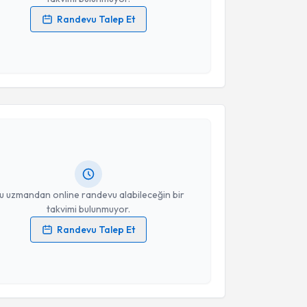
Randevu Talep Et
 verilerimin işlenmesine ilişkin
Aydınlatma Metni
'ni
 ve kişisel verilerimin belirtilen kapsamda
esini kabul ediyorum.
akvimi Talebi
Takvim Talebini Gönder
 Mustafa Göz
için randevu takvimi talebi oluşturun.
andan randevu almanız için bir takvim
ında e-posta ile bilgilendireceğiz.
resiniz
u uzmandan online randevu alabileceğin bir
takvimi bulunmuyor.
Randevu Talep Et
 verilerimin işlenmesine ilişkin
Aydınlatma Metni
'ni
 ve kişisel verilerimin belirtilen kapsamda
esini kabul ediyorum.
akvimi Talebi