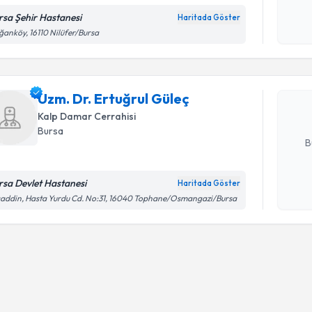
rsa Şehir Hastanesi
Haritada Göster
Randevu T
Kişisel
anköy, 16110 Nilüfer/Bursa
okudum
işlenm
Uzm. Dr. E
Size bu uzm
Uzm. Dr. Ertuğrul Güleç
hazırlandığ
Kalp Damar Cerrahisi
E-posta Ad
Bursa
B
rsa Devlet Hastanesi
Haritada Göster
Kişisel
addin, Hasta Yurdu Cd. No:31, 16040 Tophane/Osmangazi/Bursa
okudum
işlenm