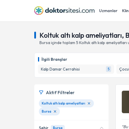
Uzmanlar
Klin
Koltuk altı kalp ameliyatları, 
Bursa
içinde toplam
5
Koltuk altı kalp ameliyatları
u
İlgili Branşlar
Kalp Damar Cerrahisi
Çocuk
5
Aktif Filtreler
Koltuk altı kalp ameliyatları
Bursa
Bu
Şehir
Bursa