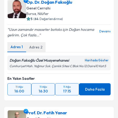
Op. Dr. Doğan Fakıoğlu
Genel Cerrahi
Bursa
,
Nilüfer
5
(
64
Değerlendirme)
Uzun zamandır masseter botoks için Doğan hocama
Devamı
gelirim. Çok fazla...
Adres
1
Adres
2
Doğan Fakıoğlu Özel Muayenehanesi
Haritada Göster
Cumhuriyet Mah. Yağmur Sok. Çamlık Sitesi C Blok No:12 Daire10 Kat:5
En Yakın Saatler
11 Ağu
11 Ağu
11 Ağu
Daha Fazla
16:00
16:30
17:15
Prof. Dr. Fatih Yanar