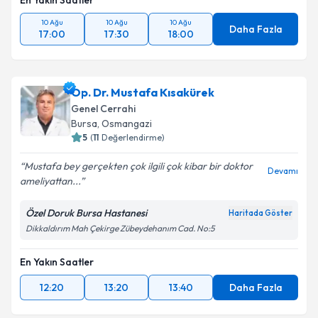
En Yakın Saatler
10 Ağu
10 Ağu
10 Ağu
Daha Fazla
17:00
17:30
18:00
Op. Dr. Mustafa Kısakürek
Genel Cerrahi
Bursa
,
Osmangazi
5
(
11
Değerlendirme)
Mustafa bey gerçekten çok ilgili çok kibar bir doktor
Devamı
ameliyattan...
Özel Doruk Bursa Hastanesi
Haritada Göster
Dikkaldırım Mah Çekirge Zübeydehanım Cad. No:5
En Yakın Saatler
12:20
13:20
13:40
Daha Fazla