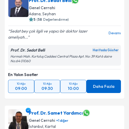
Prof. Dr. Sedat Belli
Genel Cerrahi
Adana
,
Seyhan
5
(
58
Değerlendirme)
Sedat bey çok ilgili ve yapıcı bir doktor lazer
Devamı
ameliyatı...
Prof. Dr. Sedat Belli
Haritada Göster
Hurmalı Mah. Kurtuluş Caddesi Central Plaza Apt. No: 39 Kat 6 daire
No:64 01060
En Yakın Saatler
10 Ağu
10 Ağu
10 Ağu
Daha Fazla
09:00
09:30
10:00
Prof. Dr. Samet Yardımcı
Genel Cerrahi
+
1
diğer
İstanbul
,
Kartal