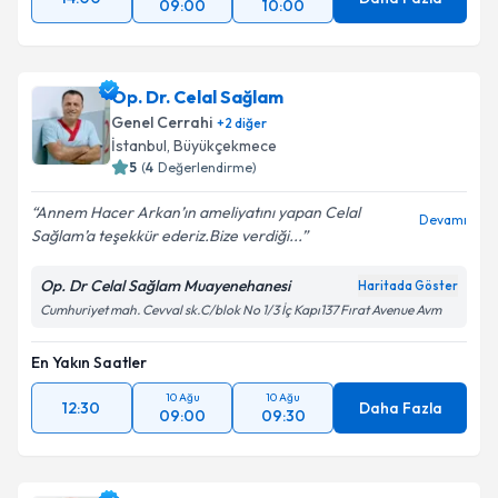
09:00
10:00
Op. Dr. Celal Sağlam
Genel Cerrahi
+
2
diğer
İstanbul
,
Büyükçekmece
5
(
4
Değerlendirme)
Annem Hacer Arkan’ın ameliyatını yapan Celal
Devamı
Sağlam’a teşekkür ederiz.Bize verdiği...
Op. Dr Celal Sağlam Muayenehanesi
Haritada Göster
Cumhuriyet mah. Cevval sk.C/blok No 1/3 İç Kapı137 Fırat Avenue Avm
En Yakın Saatler
10 Ağu
10 Ağu
12:30
Daha Fazla
09:00
09:30