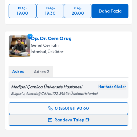
10 Ağu
10 Ağu
10 Ağu
Daha Fazla
19:00
19:30
20:00
Op. Dr. Cem Oruç
Genel Cerrahi
İstanbul
,
Üsküdar
Adres
1
Adres
2
Medipol Çamlıca Üniversite Hastanesi
Haritada Göster
Bulgurlu, Alemdağ Cd No:102, 34696 Üsküdar/İstanbul
0 (850) 811 90 60
Randevu Takvimi Talebi
Randevu Talep Et
Op. Dr. Cem Oruç
için randevu takvimi talebi