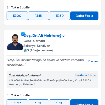
En Yakın Saatler
13:00
13:15
13:30
Daha Fazla
Doç. Dr. Ali Muhtaroğlu
Genel Cerrahi
Sakarya
,
Serdivan
5
(
1
Değerlendirme)
Doç. Dr. Ali Muhtaroğlu ile kolon ve rektum cerrahisi
Devamı
sürecimde...
Özel Adatıp Hastanesi
Haritada Göster
İstiklal Mahallesi Şehit Mehmet Karabaşoğlu Caddesi, No.67, İstiklal,
Kazımpaşa Yolu Üzeri
En Yakın Saatler
10 Ağu
10 Ağu
10 Ağu
Daha Fazla