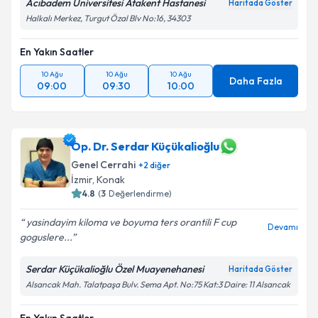
Acıbadem Üniversitesi Atakent Hastanesi
Haritada Göster
Halkalı Merkez, Turgut Özal Blv No:16, 34303
En Yakın Saatler
10 Ağu
10 Ağu
10 Ağu
Daha Fazla
09:00
09:30
10:00
Op. Dr. Serdar Küçükalioğlu
Genel Cerrahi
+
2
diğer
İzmir
,
Konak
4.8
(
3
Değerlendirme)
yasindayim kiloma ve boyuma ters orantili F cup
Devamı
goguslere...
Serdar Küçükalioğlu Özel Muayenehanesi
Haritada Göster
Alsancak Mah. Talatpaşa Bulv. Sema Apt. No:75 Kat:3 Daire: 11 Alsancak