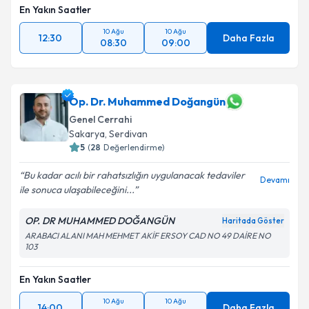
En Yakın Saatler
10 Ağu
10 Ağu
12:30
Daha Fazla
08:30
09:00
Op. Dr. Muhammed Doğangün
Genel Cerrahi
Sakarya
,
Serdivan
5
(
28
Değerlendirme)
Bu kadar acılı bir rahatsızlığın uygulanacak tedaviler
Devamı
ile sonuca ulaşabileceğini...
OP. DR MUHAMMED DOĞANGÜN
Haritada Göster
ARABACI ALANI MAH MEHMET AKİF ERSOY CAD NO 49 DAİRE NO
103
En Yakın Saatler
10 Ağu
10 Ağu
14:00
Daha Fazla