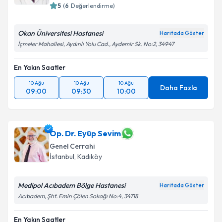
5
(
6
Değerlendirme)
Okan Üniversitesi Hastanesi
Haritada Göster
İçmeler Mahallesi, Aydınlı Yolu Cad., Aydemir Sk. No:2, 34947
En Yakın Saatler
10 Ağu
10 Ağu
10 Ağu
Daha Fazla
09:00
09:30
10:00
Op. Dr. Eyüp Sevim
Genel Cerrahi
İstanbul
,
Kadıköy
Medipol Acıbadem Bölge Hastanesi
Haritada Göster
Acıbadem, Şht. Emin Çölen Sokağı No:4, 34718
En Yakın Saatler