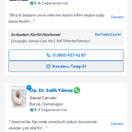
5
(
4
Değerlendirme)
Biricik babamı onun ellerine teslim ettim tedavi edip
Devamı
bana teslim...
Acıbadem Kartal Hastanesi
Haritada Göster
Çavuşoğlu, Sanayi Cad. No:1, 34873 Kartal/İstanbul
0 (850) 433 42 87
Randevu Takvimi Talebi
Randevu Talep Et
Prof. Dr. Samet Yardımcı
için randevu takvimi talebi
oluşturun. Size bu uzmandan randevu almanız için bir
takvim hazırlandığında e-posta ile bilgilendireceğiz.
Op. Dr. Salih Yılmaz
Genel Cerrahi
E-posta Adresiniz
Bursa
,
Osmangazi
5
(
1
Değerlendirme)
Haziran'da tüp mide ameliyatı oldum öncesinde
Devamı
okadar çok doktor...
Kişisel verilerimin işlenmesine ilişkin
Aydınlatma