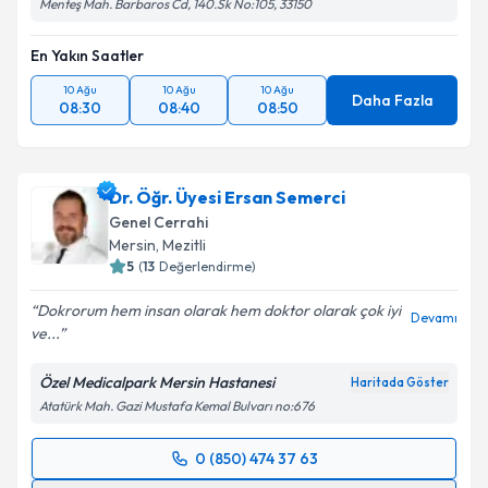
Menteş Mah. Barbaros Cd, 140.Sk No:105, 33150
En Yakın Saatler
10 Ağu
10 Ağu
10 Ağu
Daha Fazla
08:30
08:40
08:50
Dr. Öğr. Üyesi Ersan Semerci
Genel Cerrahi
Mersin
,
Mezitli
5
(
13
Değerlendirme)
Dokrorum hem insan olarak hem doktor olarak çok iyi
Devamı
ve...
Özel Medicalpark Mersin Hastanesi
Haritada Göster
Atatürk Mah. Gazi Mustafa Kemal Bulvarı no:676
0 (850) 474 37 63
Randevu Takvimi Talebi