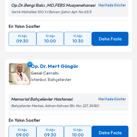
Op.Dr.Bengi Balcı ,MD,FEBS Muayenehanesi
Haritada Göster
Varlık Mahallesi 100.Yıl Bulvarı Şahin Apt. No 65/5
En Yakın Saatler
10 Ağu
10 Ağu
10 Ağu
Daha Fazla
09:30
10:00
10:30
Op. Dr. Mert Güngör
Genel Cerrahi
İstanbul
,
Bahçelievler
Memorial Bahçelievler Hastanesi
Haritada Göster
Bahçelievler Merkez, Adnan Kahveci Blv. No: 227, 34180
En Yakın Saatler
10 Ağu
10 Ağu
10 Ağu
Daha Fazla
09:00
09:30
10:00