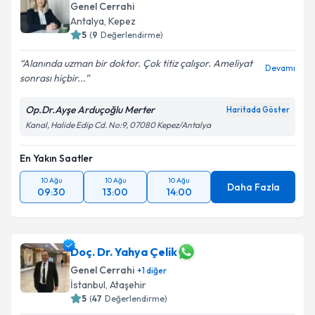
Genel Cerrahi
Antalya
,
Kepez
5
(
9
Değerlendirme)
Alanında uzman bir doktor. Çok titiz çalışor. Ameliyat
Devamı
sonrası hiçbir...
Op.Dr.Ayşe Arduçoğlu Merter
Haritada Göster
Kanal, Halide Edip Cd. No:9, 07080 Kepez/Antalya
En Yakın Saatler
10 Ağu
10 Ağu
10 Ağu
Daha Fazla
09:30
13:00
14:00
Doç. Dr. Yahya Çelik
Genel Cerrahi
+
1
diğer
İstanbul
,
Ataşehir
5
(
47
Değerlendirme)