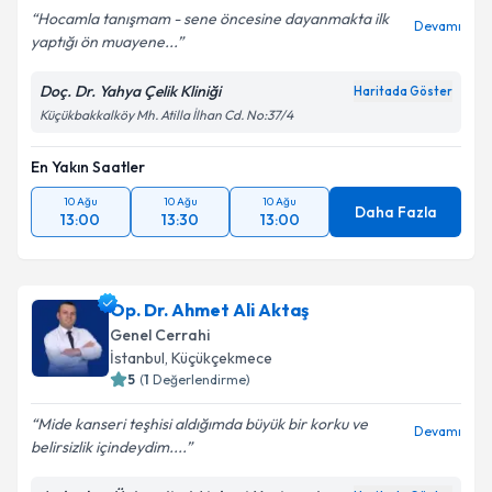
Hocamla tanışmam - sene öncesine dayanmakta ilk
Devamı
yaptığı ön muayene...
Doç. Dr. Yahya Çelik Kliniği
Haritada Göster
Küçükbakkalköy Mh. Atilla İlhan Cd. No:37/4
En Yakın Saatler
10 Ağu
10 Ağu
10 Ağu
Daha Fazla
13:00
13:30
13:00
Op. Dr. Ahmet Ali Aktaş
Genel Cerrahi
İstanbul
,
Küçükçekmece
5
(
1
Değerlendirme)
Mide kanseri teşhisi aldığımda büyük bir korku ve
Devamı
belirsizlik içindeydim....