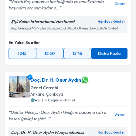
Necati Bey babamın hastalığında ve ameliyatında
Devamı
başından sonuna kadar o...
Şişli Kolan International Hastanesi
Haritada Göster
Kaptanpaşa Mah. Darülaceze Cad. No:14 Okmeydanı Şişli /İstanbul
En Yakın Saatler
12:15
12:30
12:45
Daha Fazla
Doç. Dr. H. Onur Aydın
Genel Cerrahi
Ankara
,
Çankaya
4.8
(
18
Değerlendirme)
Doktor Hüseyin Onur Aydın kliniğine babama safra
Devamı
kesesi (polip) teşhisi...
Doç. Dr. H. Onur Aydın Muayenehanesi
Haritada Göster