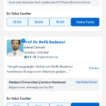
Kızılırmak Mahallesi 1443. Cadde Usta 1071 Plaza 25/A Kat:6 N0:46
En Yakın Saatler
13:00
14:00
15:00
Daha Fazla
Prof. Dr. Refik Bademci
Genel Cerrahi
İstanbul
,
Üsküdar
4.9
(
18
Değerlendirme)
Sevgili saygıdeğer Doktorum Refik Bedemci
Devamı
hastaneye ilk başvurum itibariyle gelişen...
Medipol Üniversitesi Çamlıca Hastanesi
Haritada Göster
Bulgurlu mah. Alemdağ cad. No:100
En Yakın Saatler
10 Ağu
10 Ağu
10 Ağu