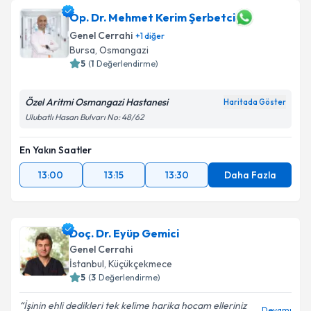
oluşturun. Size bu uzmandan randevu almanız için bir
takvim hazırlandığında e-posta ile bilgilendireceğiz.
Op. Dr. Mehmet Kerim Şerbetci
Genel Cerrahi
+
1
diğer
E-posta Adresiniz
Bursa
,
Osmangazi
5
(
1
Değerlendirme)
Özel Aritmi Osmangazi Hastanesi
Haritada Göster
Kişisel verilerimin işlenmesine ilişkin
Aydınlatma
Ulubatlı Hasan Bulvarı No: 48/62
Metni
'ni okudum ve kişisel verilerimin belirtilen
kapsamda işlenmesini kabul ediyorum.
En Yakın Saatler
13:00
13:15
13:30
Daha Fazla
Takvim Talebini Gönder
Doç. Dr. Eyüp Gemici
Genel Cerrahi
İstanbul
,
Küçükçekmece
5
(
3
Değerlendirme)
İşinin ehli dedikleri tek kelime harika hocam elleriniz
Devamı