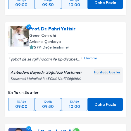
Daha Fazla
09:00
09:30
10:00
Prof. Dr. Fahri Yetisir
Genel Cerrahi
Ankara
,
Çankaya
5
(
14
Değerlendirme)
Devamı
şubat de sevgili hocam ile tip diyabet...
Acıbadem Bayındır Söğütözü Hastanesi
Haritada Göster
Kızılırmak Mahallesi 1443 Cad. No:17 Söğütözü
En Yakın Saatler
10 Ağu
10 Ağu
10 Ağu
Daha Fazla
09:00
09:30
10:00