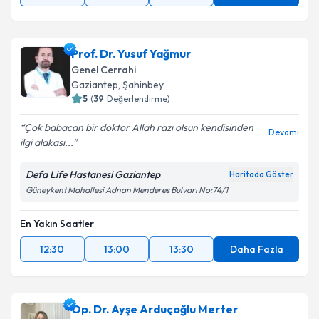
Prof. Dr. Yusuf Yağmur
Genel Cerrahi
Gaziantep
,
Şahinbey
5
(
39
Değerlendirme)
Çok babacan bir doktor Allah razı olsun kendisinden
Devamı
ilgi alakası...
Defa Life Hastanesi Gaziantep
Haritada Göster
Güneykent Mahallesi Adnan Menderes Bulvarı No:74/1
En Yakın Saatler
12:30
13:00
13:30
Daha Fazla
Op. Dr. Ayşe Arduçoğlu Merter