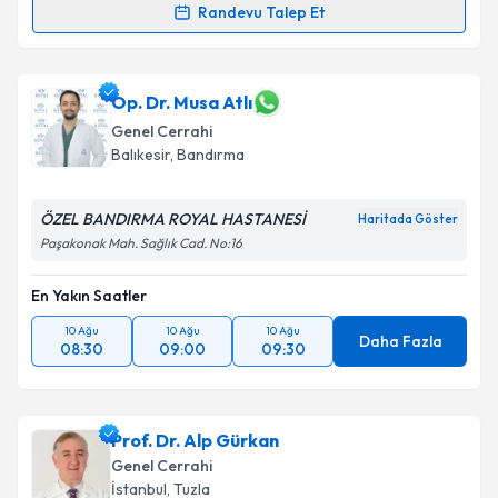
Randevu Talep Et
Dr. Öğr. Üyesi Ersan Semerci
için randevu takvimi
talebi oluşturun. Size bu uzmandan randevu almanız
için bir takvim hazırlandığında e-posta ile
Op. Dr. Musa Atlı
bilgilendireceğiz.
Genel Cerrahi
Balıkesir
,
Bandırma
E-posta Adresiniz
ÖZEL BANDIRMA ROYAL HASTANESİ
Haritada Göster
Paşakonak Mah. Sağlık Cad. No:16
Kişisel verilerimin işlenmesine ilişkin
Aydınlatma
En Yakın Saatler
Metni
'ni okudum ve kişisel verilerimin belirtilen
kapsamda işlenmesini kabul ediyorum.
10 Ağu
10 Ağu
10 Ağu
Daha Fazla
08:30
09:00
09:30
Takvim Talebini Gönder
Prof. Dr. Alp Gürkan
Genel Cerrahi
İstanbul
,
Tuzla