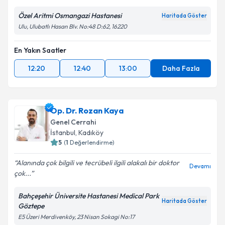
Metni
'ni okudum ve kişisel verilerimin belirtilen
Özel Aritmi Osmangazi Hastanesi
Haritada Göster
kapsamda işlenmesini kabul ediyorum.
Ulu, Ulubatlı Hasan Blv. No:48 D:62, 16220
Takvim Talebini Gönder
En Yakın Saatler
12:20
12:40
13:00
Daha Fazla
Op. Dr. Rozan Kaya
Genel Cerrahi
İstanbul
,
Kadıköy
5
(
1
Değerlendirme)
Alanında çok bilgili ve tecrübeli ilgili alakalı bir doktor
Devamı
çok...
Bahçeşehir Üniversite Hastanesi Medical Park
Haritada Göster
Göztepe
E5 Üzeri Merdivenköy, 23 Nisan Sokagi No:17