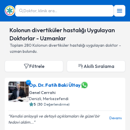
Doktor, klinik ara...
Kolonun divertiküler hastalığı Uygulayan
Doktorlar - Uzmanlar
Toplam
280
Kolonun divertiküler hastalığı
uygulayan doktor -
uzman bulundu.
Filtrele
Akıllı Sıralama
Op. Dr. Fatih Baki Ültay
Genel Cerrahi
Denizli
,
Merkezefendi
5
(
30
Değerlendirme)
Kendisi anlayışlı ve detaylı açıklamaları ile güzel bir
Devamı
tedavi aldım...