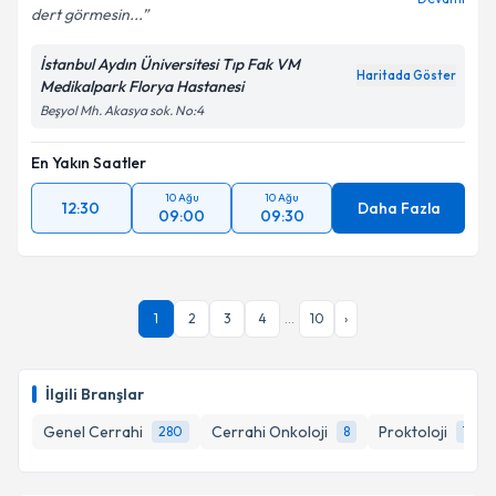
dert görmesin...
İstanbul Aydın Üniversitesi Tıp Fak VM
Haritada Göster
Medikalpark Florya Hastanesi
Beşyol Mh. Akasya sok. No:4
En Yakın Saatler
10 Ağu
10 Ağu
12:30
Daha Fazla
09:00
09:30
1
2
3
4
...
10
›
İlgili Branşlar
Genel Cerrahi
Cerrahi Onkoloji
Proktoloji
280
8
7