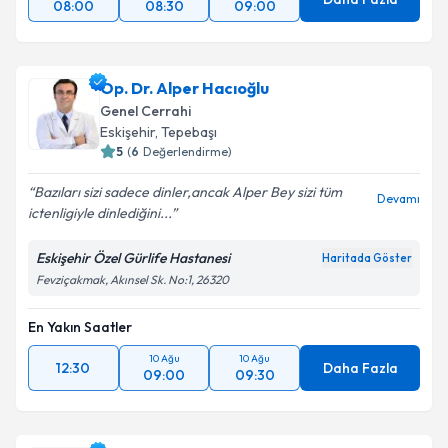
08:00
08:30
09:00
Op. Dr. Alper Hacıoğlu
Genel Cerrahi
Eskişehir
,
Tepebaşı
5
(
6
Değerlendirme)
Bazıları sizi sadece dinler,ancak Alper Bey sizi tüm
Devamı
ictenligiyle dinlediğini...
Eskişehir Özel Gürlife Hastanesi
Haritada Göster
Fevziçakmak, Akınsel Sk. No:1, 26320
En Yakın Saatler
10 Ağu
10 Ağu
12:30
Daha Fazla
09:00
09:30