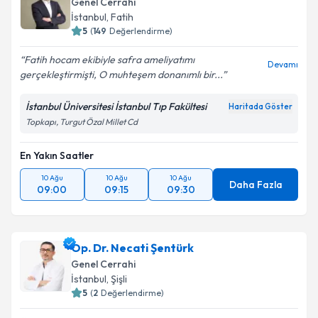
Genel Cerrahi
İstanbul
,
Fatih
5
(
149
Değerlendirme)
Fatih hocam ekibiyle safra ameliyatımı
Devamı
gerçekleştirmişti, O muhteşem donanımlı bir...
İstanbul Üniversitesi İstanbul Tıp Fakültesi
Haritada Göster
Topkapı, Turgut Özal Millet Cd
En Yakın Saatler
10 Ağu
10 Ağu
10 Ağu
Daha Fazla
09:00
09:15
09:30
Op. Dr. Necati Şentürk
Genel Cerrahi
İstanbul
,
Şişli
5
(
2
Değerlendirme)