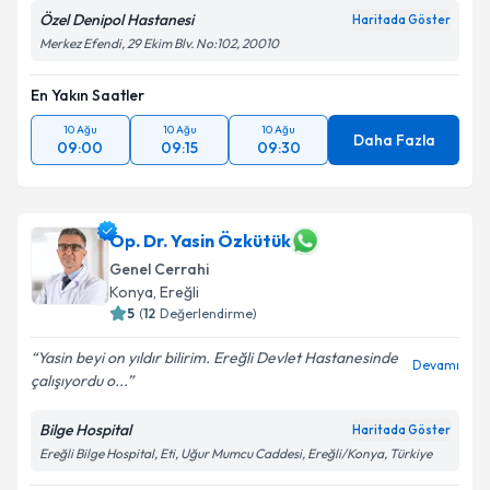
Özel Denipol Hastanesi
Haritada Göster
Merkez Efendi, 29 Ekim Blv. No:102, 20010
En Yakın Saatler
10 Ağu
10 Ağu
10 Ağu
Daha Fazla
09:00
09:15
09:30
Op. Dr. Yasin Özkütük
Genel Cerrahi
Konya
,
Ereğli
5
(
12
Değerlendirme)
Yasin beyi on yıldır bilirim. Ereğli Devlet Hastanesinde
Devamı
çalışıyordu o...
Bilge Hospital
Haritada Göster
Ereğli Bilge Hospital, Eti, Uğur Mumcu Caddesi, Ereğli/Konya, Türkiye