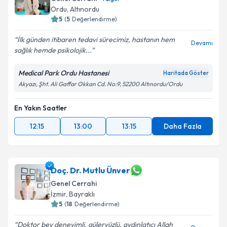
Ordu
,
Altınordu
5
(
5
Değerlendirme)
İlk günden itibaren tedavi sürecimiz, hastanın hem
Devamı
sağlık hemde psikolojik...
Medical Park Ordu Hastanesi
Haritada Göster
Akyazı, Şht. Ali Gaffar Okkan Cd. No:9, 52200 Altınordu/Ordu
En Yakın Saatler
12:15
13:00
13:15
Daha Fazla
Doç. Dr. Mutlu Ünver
Genel Cerrahi
İzmir
,
Bayraklı
5
(
18
Değerlendirme)
Doktor bey deneyimli, güleryüzlü, aydınlatıcı Allah