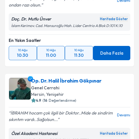
Devamı
ondan razı olsun.
Doç. Dr. Mutlu Ünver
Haritada Göster
İslam Kerimov. Cad. Mansuroğlu Mah. Lider Centrio A Blok D:101 K:10
En Yakın Saatler
10 Ağu
10 Ağu
10 Ağu
Daha Fazla
10:30
11:00
11:30
Op. Dr. Halil İbrahim Gökpınar
Genel Cerrahi
Mersin
,
Yenişehir
4.9
(
16
Değerlendirme)
İBRAHiM hocam çok ilgili bir Doktor..Mide de sindirim
Devamı
sıkıntım vardı..Sağolsun...
Özel Akademi Hastanesi
Haritada Göster