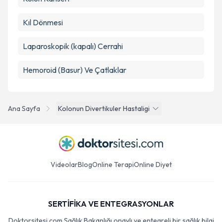
Kıl Dönmesi
Laparoskopik (kapalı) Cerrahi
Hemoroid (Basur) Ve Çatlaklar
Ana Sayfa
Kolonun Divertikuler Hastaligi
Videolar
Blog
Online Terapi
Online Diyet
SERTİFİKA VE ENTEGRASYONLAR
Doktorsitesi.com Sağlık Bakanlığı onaylı ve entegreli bir sağlık bilgi