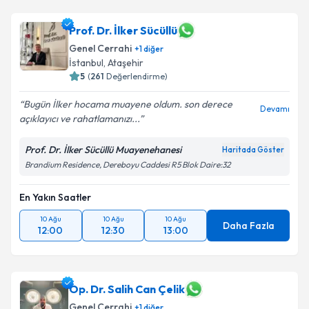
Prof. Dr. İlker Sücüllü
Genel Cerrahi
+
1
diğer
İstanbul
,
Ataşehir
5
(
261
Değerlendirme)
Bugün İlker hocama muayene oldum. son derece
Devamı
açıklayıcı ve rahatlamanızı...
Prof. Dr. İlker Sücüllü Muayenehanesi
Haritada Göster
Brandium Residence, Dereboyu Caddesi R5 Blok Daire:32
En Yakın Saatler
10 Ağu
10 Ağu
10 Ağu
Daha Fazla
12:00
12:30
13:00
Op. Dr. Salih Can Çelik
Genel Cerrahi
+
1
diğer