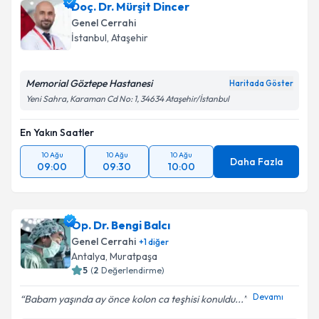
Doç. Dr. Mürşit Dincer
Genel Cerrahi
İstanbul
,
Ataşehir
Memorial Göztepe Hastanesi
Haritada Göster
Yeni Sahra, Karaman Cd No: 1, 34634 Ataşehir/İstanbul
En Yakın Saatler
10 Ağu
10 Ağu
10 Ağu
Daha Fazla
09:00
09:30
10:00
Op. Dr. Bengi Balcı
Genel Cerrahi
+
1
diğer
Antalya
,
Muratpaşa
5
(
2
Değerlendirme)
Devamı
Babam yaşında ay önce kolon ca teşhisi konuldu...