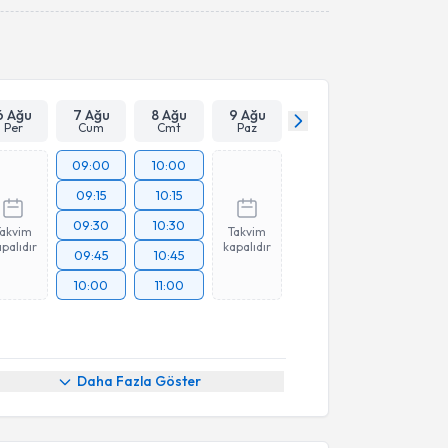
Takvim Talebini Gönder
6 Ağu
7 Ağu
8 Ağu
9 Ağu
Per
Cum
Cmt
Paz
09:00
10:00
09:15
10:15
09:30
10:30
Takvim
Takvim
palıdır
kapalıdır
09:45
10:45
10:00
11:00
akvimi Talebi
Daha Fazla Göster
zgi Erel
için randevu takvimi talebi oluşturun. Size bu