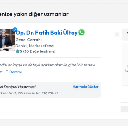
enize yakın diğer uzmanlar
Op. Dr. Fatih Baki Ültay
Genel Cerrahi
Denizli
, Merkezefendi
5
(
30
Değerlendirme)
disi anlayışlı ve detaylı açıklamaları ile güzel bir tedavi
ka
m...
Devamı
el Denipol Hastanesi
Haritada Göster
kez Efendi, 29 Ekim Blv. No:102, 20010
Randevu T
Op. Dr. Se