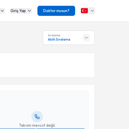
Giriş Yap
Doktor musun?
Sıralama
Akıllı Sıralama
akvimi Talebi
rdem Sarı
için randevu takvimi talebi oluşturun. Size
 randevu almanız için bir takvim hazırlandığında e-
lgilendireceğiz.
resiniz
Takvim mevcut değil.