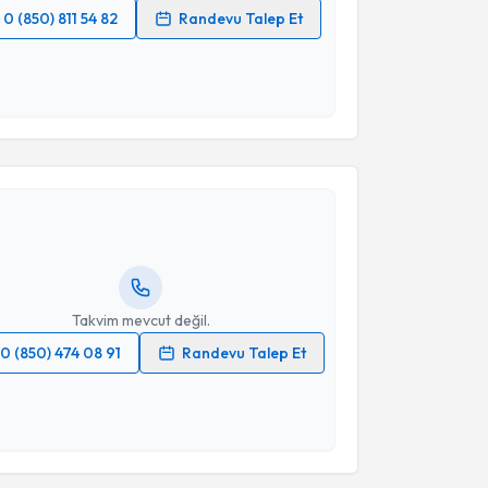
0 (850) 811 54 82
Randevu Talep Et
 verilerimin işlenmesine ilişkin
Aydınlatma Metni
'ni
 ve kişisel verilerimin belirtilen kapsamda
esini kabul ediyorum.
akvimi Talebi
Takvim Talebini Gönder
rol Esen
için randevu takvimi talebi oluşturun. Size bu
ndevu almanız için bir takvim hazırlandığında e-
lgilendireceğiz.
resiniz
Takvim mevcut değil.
0 (850) 474 08 91
Randevu Talep Et
 verilerimin işlenmesine ilişkin
Aydınlatma Metni
'ni
 ve kişisel verilerimin belirtilen kapsamda
esini kabul ediyorum.