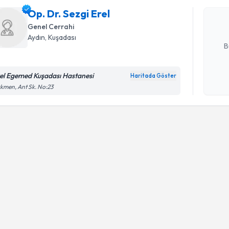
uzmandan ra
Op. Dr. Sezgi Erel
posta ile bi
Genel Cerrahi
E-posta Ad
Aydın
, Kuşadası
B
el Egemed Kuşadası Hastanesi
Haritada Göster
Kişisel
kmen, Ant Sk. No:23
okudum
işlenm