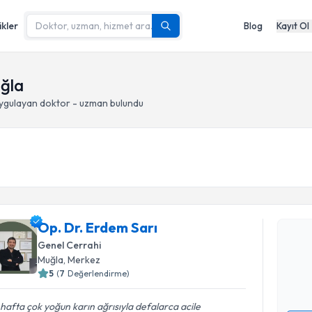
ikler
Blog
Kayıt Ol
uğla
ygulayan doktor - uzman bulundu
Randevu T
Op. Dr. E
Op. Dr. Erdem Sarı
bu uzmandan
Genel Cerrahi
posta ile bi
Muğla
, Merkez
5
(
7
Değerlendirme)
E-posta Ad
 hafta çok yoğun karın ağrısıyla defalarca acile