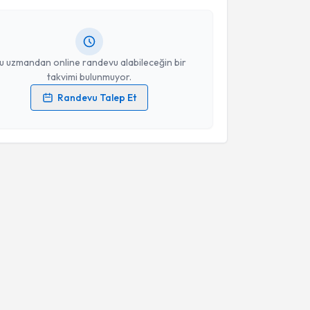
ndevu almanız için bir takvim hazırlandığında e-
lgilendireceğiz.
resiniz
u uzmandan online randevu alabileceğin bir
takvimi bulunmuyor.
Randevu Talep Et
 verilerimin işlenmesine ilişkin
Aydınlatma Metni
'ni
 ve kişisel verilerimin belirtilen kapsamda
esini kabul ediyorum.
Takvim Talebini Gönder