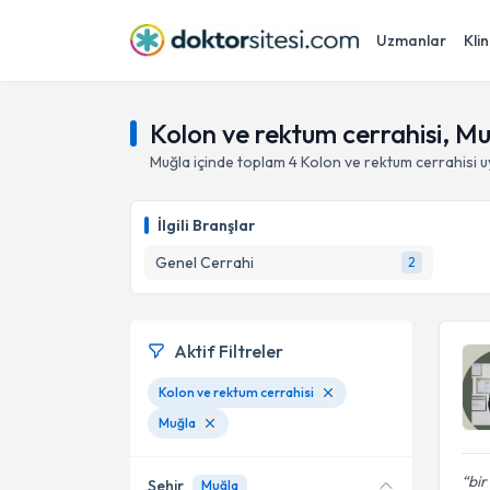
Uzmanlar
Klin
Kolon ve rektum cerrahisi, M
Muğla
içinde toplam
4
Kolon ve rektum cerrahisi
u
İlgili Branşlar
Genel Cerrahi
2
Aktif Filtreler
Kolon ve rektum cerrahisi
Muğla
bir
Şehir
Muğla