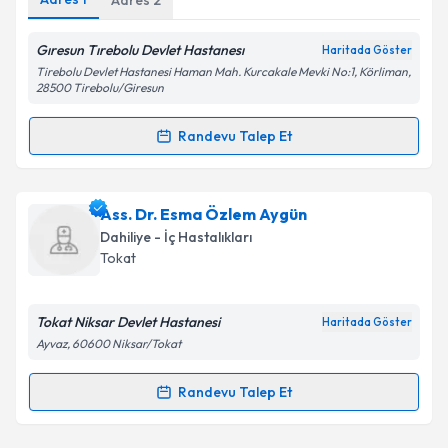
Adres
2
Gıresun Tırebolu Devlet Hastanesı
Haritada Göster
Kişisel verilerimin işlenmesine ilişkin
Aydınlatma
Tirebolu Devlet Hastanesi Haman Mah. Kurcakale Mevki No:1, Körliman,
Metni
'ni okudum ve kişisel verilerimin belirtilen
28500 Tirebolu/Giresun
kapsamda işlenmesini kabul ediyorum.
Randevu Talep Et
Randevu Takvimi Talebi
Takvim Talebini Gönder
Uzm. Dr. Tayfun Ayeser
için randevu takvimi talebi
Ass. Dr. Esma Özlem Aygün
oluşturun. Size bu uzmandan randevu almanız için bir
Dahiliye - İç Hastalıkları
takvim hazırlandığında e-posta ile bilgilendireceğiz.
Tokat
E-posta Adresiniz
Tokat Niksar Devlet Hastanesi
Haritada Göster
Ayvaz, 60600 Niksar/Tokat
Kişisel verilerimin işlenmesine ilişkin
Aydınlatma
Randevu Talep Et
Randevu Takvimi Talebi
Metni
'ni okudum ve kişisel verilerimin belirtilen
kapsamda işlenmesini kabul ediyorum.