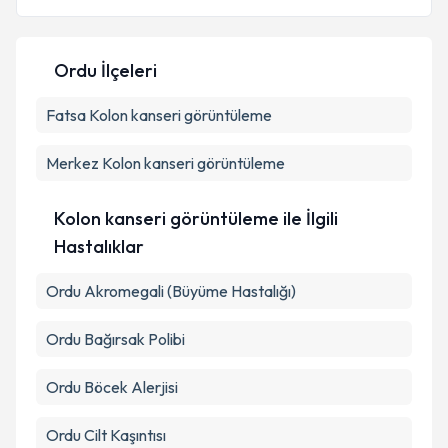
Ordu İlçeleri
Kişisel verilerimin işlenmesine ilişkin
Aydınlatma
Fatsa
Kolon kanseri görüntüleme
Metni
'ni okudum ve kişisel verilerimin belirtilen
kapsamda işlenmesini kabul ediyorum.
Merkez
Kolon kanseri görüntüleme
Takvim Talebini Gönder
Kolon kanseri görüntüleme ile İlgili
Hastalıklar
Ordu Akromegali (Büyüme Hastalığı)
Ordu Bağırsak Polibi
Ordu Böcek Alerjisi
Ordu Cilt Kaşıntısı