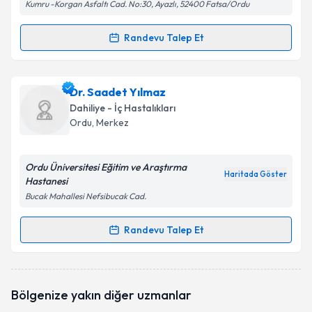
Kumru -Korgan Asfaltı Cad. No:30, Ayazlı, 52400 Fatsa/Ordu
Randevu Talep Et
Randevu Takvimi Talebi
Ass. Dr. Gülsüm Köroğlu
için randevu takvimi talebi
Dr. Saadet Yılmaz
oluşturun. Size bu uzmandan randevu almanız için bir
Dahiliye - İç Hastalıkları
takvim hazırlandığında e-posta ile bilgilendireceğiz.
Ordu
, Merkez
E-posta Adresiniz
Ordu Üniversitesi Eğitim ve Araştırma
Haritada Göster
Hastanesi
Bucak Mahallesi Nefsibucak Cad.
Kişisel verilerimin işlenmesine ilişkin
Aydınlatma
Metni
'ni okudum ve kişisel verilerimin belirtilen
Randevu Talep Et
Randevu Takvimi Talebi
kapsamda işlenmesini kabul ediyorum.
Dr. Saadet Yılmaz
için randevu takvimi talebi
Takvim Talebini Gönder
Bölgenize yakın diğer uzmanlar
oluşturun. Size bu uzmandan randevu almanız için bir
takvim hazırlandığında e-posta ile bilgilendireceğiz.