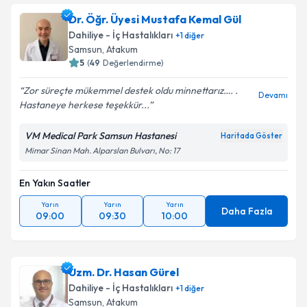
Dr. Öğr. Üyesi Mustafa Kemal Gül
E-posta Adresiniz
Dahiliye - İç Hastalıkları
+
1
diğer
Samsun
, Atakum
5
(
49
Değerlendirme)
Zor süreçte mükemmel destek oldu minnettarız…. .
Kişisel verilerimin işlenmesine ilişkin
Aydınlatma
Devamı
Hastaneye herkese teşekkür...
Metni
'ni okudum ve kişisel verilerimin belirtilen
kapsamda işlenmesini kabul ediyorum.
VM Medical Park Samsun Hastanesi
Haritada Göster
Mimar Sinan Mah. Alparslan Bulvarı, No: 17
Takvim Talebini Gönder
En Yakın Saatler
Yarın
Yarın
Yarın
Daha Fazla
09:00
09:30
10:00
Uzm. Dr. Hasan Gürel
Dahiliye - İç Hastalıkları
+
1
diğer
Samsun
, Atakum