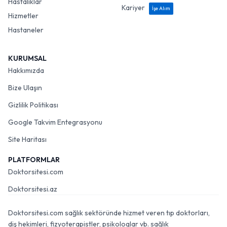
Hastalıklar
Kariyer
İşe Alım
Hizmetler
Hastaneler
KURUMSAL
Hakkımızda
Bize Ulaşın
Gizlilik Politikası
Google Takvim Entegrasyonu
Site Haritası
PLATFORMLAR
Doktorsitesi.com
Doktorsitesi.az
Doktorsitesi.com sağlık sektöründe hizmet veren tıp doktorları,
diş hekimleri, fizyoterapistler, psikologlar vb. sağlık