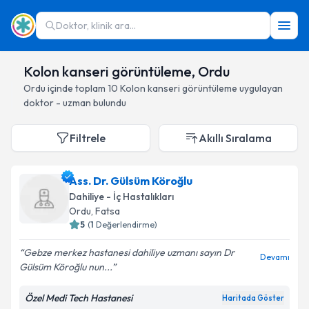
Doktor, klinik ara...
Kolon kanseri görüntüleme, Ordu
Ordu
içinde toplam
10
Kolon kanseri görüntüleme
uygulayan
doktor - uzman bulundu
Filtrele
Akıllı Sıralama
Ass. Dr. Gülsüm Köroğlu
Dahiliye - İç Hastalıkları
Ordu
, Fatsa
5
(
1
Değerlendirme)
Gebze merkez hastanesi dahiliye uzmanı sayın Dr
Devamı
Gülsüm Köroğlu nun...
Özel Medi Tech Hastanesi
Haritada Göster