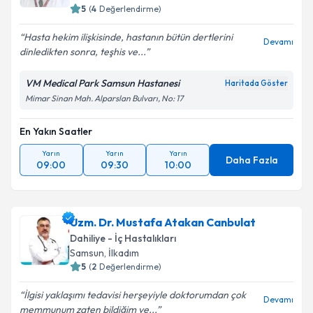
5
(
4
Değerlendirme)
Hasta hekim ilişkisinde, hastanın bütün dertlerini
Devamı
dinledikten sonra, teşhis ve...
VM Medical Park Samsun Hastanesi
Haritada Göster
Mimar Sinan Mah. Alparslan Bulvarı, No: 17
En Yakın Saatler
Yarın
Yarın
Yarın
Daha Fazla
09:00
09:30
10:00
Uzm. Dr. Mustafa Atakan Canbulat
Dahiliye - İç Hastalıkları
Samsun
, İlkadım
5
(
2
Değerlendirme)
İlgisi yaklaşımı tedavisi herşeyiyle doktorumdan çok
Devamı
memmunum zaten bildiğim ve...