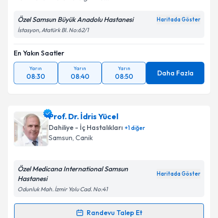
Özel Samsun Büyük Anadolu Hastanesi
Haritada Göster
İstasyon, Atatürk Bl. No:62/1
En Yakın Saatler
Yarın
Yarın
Yarın
Daha Fazla
08:30
08:40
08:50
Prof. Dr. İdris Yücel
Dahiliye - İç Hastalıkları
+
1
diğer
Samsun
, Canik
Özel Medicana International Samsun
Haritada Göster
Hastanesi
Odunluk Mah. İzmir Yolu Cad. No:41
Randevu Talep Et
Randevu Takvimi Talebi