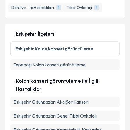
E-posta Adresiniz
Dahiliye - İç Hastalıkları
Tıbbi Onkoloji
1
1
Kişisel verilerimin işlenmesine ilişkin
Aydınlatma
Eskişehir İlçeleri
Metni
'ni okudum ve kişisel verilerimin belirtilen
kapsamda işlenmesini kabul ediyorum.
Eskişehir
Kolon kanseri görüntüleme
Takvim Talebini Gönder
Tepebaşı
Kolon kanseri görüntüleme
Kolon kanseri görüntüleme ile İlgili
Hastalıklar
Eskişehir Odunpazarı Akciğer Kanseri
Eskişehir Odunpazarı Genel Tıbbi Onkoloji
Eskişehir Odunpazarı Hematolojik Kanserler