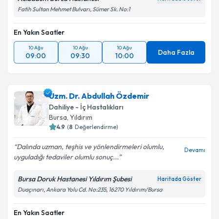
Fatih Sultan Mehmet Bulvarı, Sümer Sk. No:1
En Yakın Saatler
10 Ağu
10 Ağu
10 Ağu
Daha Fazla
09:00
09:30
10:00
Uzm. Dr. Abdullah Özdemir
Dahiliye - İç Hastalıkları
Bursa
, Yıldırım
4.9
(
8
Değerlendirme)
Dalında uzman, teşhis ve yönlendirmeleri olumlu,
Devamı
uyguladığı tedaviler olumlu sonuç...
Bursa Doruk Hastanesi Yıldırım Şubesi
Haritada Göster
Duaçınarı, Ankara Yolu Cd. No:235, 16270 Yıldırım/Bursa
En Yakın Saatler