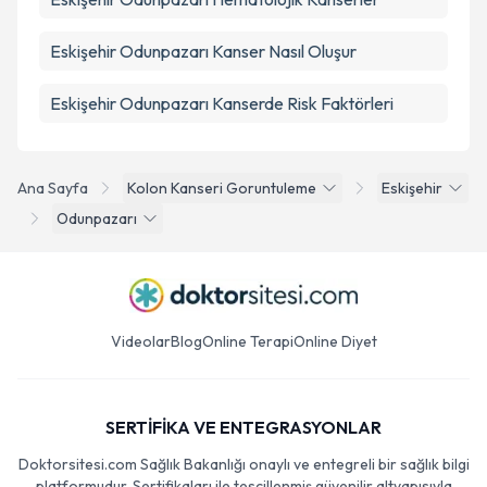
Eskişehir Odunpazarı Kanser Nasıl Oluşur
Eskişehir Odunpazarı Kanserde Risk Faktörleri
Ana Sayfa
Kolon Kanseri Goruntuleme
Eskişehir
Odunpazarı
Videolar
Blog
Online Terapi
Online Diyet
SERTİFİKA VE ENTEGRASYONLAR
Doktorsitesi.com Sağlık Bakanlığı onaylı ve entegreli bir sağlık bilgi
platformudur. Sertifikaları ile tescillenmiş güvenilir altyapısıyla