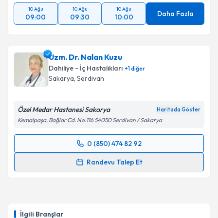
10 Ağu
10 Ağu
10 Ağu
Daha Fazla
09:00
09:30
10:00
Uzm. Dr. Nalan Kuzu
Dahiliye - İç Hastalıkları
+
1
diğer
Sakarya
, Serdivan
Özel Medar Hastanesi Sakarya
Haritada Göster
Kemalpaşa, Bağlar Cd. No:116 54050 Serdivan / Sakarya
0 (850) 474 82 92
Randevu Takvimi Talebi
Randevu Talep Et
Uzm. Dr. Nalan Kuzu
için randevu takvimi talebi
oluşturun. Size bu uzmandan randevu almanız için bir
takvim hazırlandığında e-posta ile bilgilendireceğiz.
İlgili Branşlar