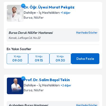
Dr. Öğr. Üyesi Murat Pekgöz
Dahiliye - İç Hastalıkları
+
1
diğer
Bursa
, Nilüfer
Bursa Doruk Nilüfer Hastanesi
Haritada Göster
Konak, Lefkoşe Cd. No:22
En Yakın Saatler
10 Ağu
10 Ağu
10 Ağu
Daha Fazla
09:00
09:15
09:30
Prof. Dr. Salim Başol Tekin
Dahiliye - İç Hastalıkları
+
2
diğer
Bursa
, Nilüfer
Acıbadem Bursa Hastanesi
Haritada Göster