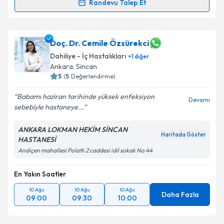
Randevu Talep Et
Randevu Takvimi Talebi
Takvim Talebini Gönder
Dr. Tuncer Temel
için randevu takvimi talebi
Doç. Dr. Cemile Özsürekci
oluşturun. Size bu uzmandan randevu almanız için bir
Dahiliye - İç Hastalıkları
+
1
diğer
takvim hazırlandığında e-posta ile bilgilendireceğiz.
Ankara
, Sincan
5
(
5
Değerlendirme)
E-posta Adresiniz
Babamı haziran tarihinde yüksek enfeksiyon
Devamı
sebebiyle hastaneye...
ANKARA LOKMAN HEKİM SİNCAN
Kişisel verilerimin işlenmesine ilişkin
Aydınlatma
Haritada Göster
HASTANESİ
Metni
'ni okudum ve kişisel verilerimin belirtilen
kapsamda işlenmesini kabul ediyorum.
Andiçen mahallesi Polatlı 2 caddesi idil sokak No 44
En Yakın Saatler
Takvim Talebini Gönder
10 Ağu
10 Ağu
10 Ağu
Daha Fazla
09:00
09:30
10:00