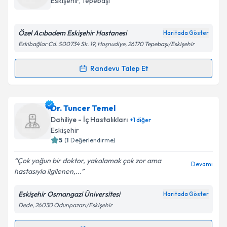
Eskişehir
, Tepebaşı
bilgilendireceğiz.
E-posta Adresiniz
Özel Acıbadem Eskişehir Hastanesi
Haritada Göster
Eskibağlar Cd. S00734 Sk. 19, Hoşnudiye, 26170 Tepebaşı/Eskişehir
Randevu Talep Et
Randevu Takvimi Talebi
Kişisel verilerimin işlenmesine ilişkin
Aydınlatma
Metni
'ni okudum ve kişisel verilerimin belirtilen
kapsamda işlenmesini kabul ediyorum.
Uzm. Dr. Savaş Karaova
için randevu takvimi talebi
Dr. Tuncer Temel
oluşturun. Size bu uzmandan randevu almanız için bir
Dahiliye - İç Hastalıkları
+
1
diğer
takvim hazırlandığında e-posta ile bilgilendireceğiz.
Takvim Talebini Gönder
Eskişehir
5
(
1
Değerlendirme)
E-posta Adresiniz
Çok yoğun bir doktor, yakalamak çok zor ama
Devamı
hastasıyla ilgilenen,...
Eskişehir Osmangazi Üniversitesi
Haritada Göster
Kişisel verilerimin işlenmesine ilişkin
Aydınlatma
Dede, 26030 Odunpazarı/Eskişehir
Metni
'ni okudum ve kişisel verilerimin belirtilen
kapsamda işlenmesini kabul ediyorum.