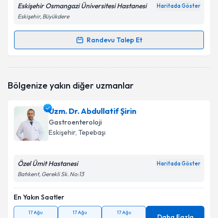
Eskişehir Osmangazi Üniversitesi Hastanesi
Haritada Göster
Eskişehir, Büyükdere
Randevu Talep Et
Randevu Takvimi Talebi
Prof. Dr. Murat Dinçer
için randevu takvimi talebi
Bölgenize yakın diğer uzmanlar
oluşturun. Size bu uzmandan randevu almanız için bir
takvim hazırlandığında e-posta ile bilgilendireceğiz.
Uzm. Dr. Abdullatif Şirin
E-posta Adresiniz
Gastroenteroloji
Eskişehir
, Tepebaşı
Özel Ümit Hastanesi
Kişisel verilerimin işlenmesine ilişkin
Aydınlatma
Haritada Göster
Metni
'ni okudum ve kişisel verilerimin belirtilen
Batıkent, Gerekli Sk. No:13
kapsamda işlenmesini kabul ediyorum.
En Yakın Saatler
Takvim Talebini Gönder
17 Ağu
17 Ağu
17 Ağu
Daha Fazla