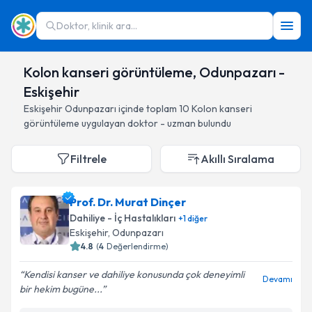
Doktor, klinik ara...
Kolon kanseri görüntüleme, Odunpazarı -
Eskişehir
Eskişehir
Odunpazarı
içinde toplam
10
Kolon kanseri
görüntüleme
uygulayan doktor - uzman bulundu
Filtrele
Akıllı Sıralama
Prof. Dr. Murat Dinçer
Dahiliye - İç Hastalıkları
+
1
diğer
Eskişehir
, Odunpazarı
4.8
(
4
Değerlendirme)
Kendisi kanser ve dahiliye konusunda çok deneyimli
Devamı
bir hekim bugüne...