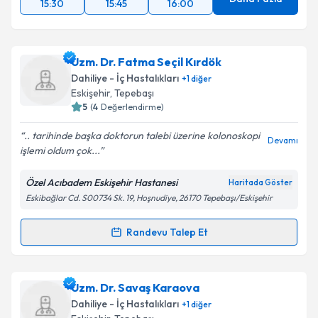
15:30
15:45
16:00
Uzm. Dr. Fatma Seçil Kırdök
Dahiliye - İç Hastalıkları
+
1
diğer
Eskişehir
, Tepebaşı
5
(
4
Değerlendirme)
.. tarihinde başka doktorun talebi üzerine kolonoskopi
Devamı
işlemi oldum çok...
Özel Acıbadem Eskişehir Hastanesi
Haritada Göster
Eskibağlar Cd. S00734 Sk. 19, Hoşnudiye, 26170 Tepebaşı/Eskişehir
Randevu Talep Et
Randevu Takvimi Talebi
Uzm. Dr. Fatma Seçil Kırdök
için randevu takvimi
Uzm. Dr. Savaş Karaova
talebi oluşturun. Size bu uzmandan randevu almanız
Dahiliye - İç Hastalıkları
+
1
diğer
için bir takvim hazırlandığında e-posta ile