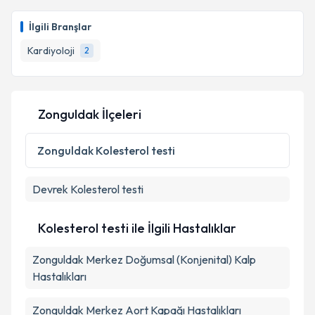
Dr. Nurhayat Özkan
için randevu takvimi talebi
oluşturun. Size bu uzmandan randevu almanız için bir
İlgili Branşlar
takvim hazırlandığında e-posta ile bilgilendireceğiz.
Kardiyoloji
2
E-posta Adresiniz
Zonguldak İlçeleri
Kişisel verilerimin işlenmesine ilişkin
Aydınlatma
Metni
'ni okudum ve kişisel verilerimin belirtilen
Zonguldak
Kolesterol testi
kapsamda işlenmesini kabul ediyorum.
Devrek
Kolesterol testi
Takvim Talebini Gönder
Kolesterol testi ile İlgili Hastalıklar
Zonguldak Merkez Doğumsal (Konjenital) Kalp
Hastalıkları
Zonguldak Merkez Aort Kapağı Hastalıkları