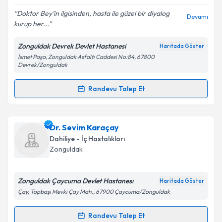
Doktor Bey’in ilgisinden, hasta ile güzel bir diyalog
Devamı
kurup her...
Kişisel verilerimin işlenmesine ilişkin
Aydınlatma
Metni
'ni okudum ve kişisel verilerimin belirtilen
Zonguldak Devrek Devlet Hastanesi
Haritada Göster
kapsamda işlenmesini kabul ediyorum.
İsmet Paşa, Zonguldak Asfaltı Caddesi No:84, 67800
Devrek/Zonguldak
Takvim Talebini Gönder
Randevu Talep Et
Randevu Takvimi Talebi
Uzm. Dr. Doğancan Yılmaz
için randevu takvimi
Dr. Sevim Karaçay
talebi oluşturun. Size bu uzmandan randevu almanız
Dahiliye - İç Hastalıkları
için bir takvim hazırlandığında e-posta ile
Zonguldak
bilgilendireceğiz.
E-posta Adresiniz
Zonguldak Çaycuma Devlet Hastanesı
Haritada Göster
Çay, Topbaşı Mevki Çay Mah., 67900 Çaycuma/Zonguldak
Randevu Talep Et
Randevu Takvimi Talebi