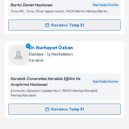
Bartın Devlet Hastanesi
Haritada Göster
Tuna Mh., Tuna, Ömer tepesi mevkii, 74100 Bartın Merkez/Bartın
Kişisel verilerimin işlenmesine ilişkin
Aydınlatma
Randevu Talep Et
Randevu Takvimi Talebi
Metni
'ni okudum ve kişisel verilerimin belirtilen
kapsamda işlenmesini kabul ediyorum.
Uzm. Dr. Semiha Ayhan
için randevu takvimi talebi
Dr. Nurhayat Özkan
oluşturun. Size bu uzmandan randevu almanız için bir
Takvim Talebini Gönder
Dahiliye - İç Hastalıkları
takvim hazırlandığında e-posta ile bilgilendireceğiz.
Karabük
E-posta Adresiniz
Karabük Üniversitesi Karabük Eğitim Ve
Haritada Göster
Araştırma Hastanesi
Şirinevler, Alpaslan Caddesi No:1, 78200 Merkez/Karabük
Merkez/Karabük
Kişisel verilerimin işlenmesine ilişkin
Aydınlatma
Metni
'ni okudum ve kişisel verilerimin belirtilen
Randevu Talep Et
kapsamda işlenmesini kabul ediyorum.
Randevu Takvimi Talebi
Takvim Talebini Gönder