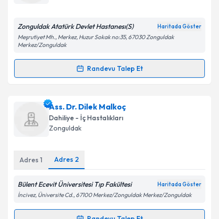
Zonguldak Atatürk Devlet Hastanesı(S)
Haritada Göster
Kişisel verilerimin işlenmesine ilişkin
Aydınlatma
Meşrutiyet Mh., Merkez, Huzur Sokak no:35, 67030 Zonguldak
Merkez/Zonguldak
Metni
'ni okudum ve kişisel verilerimin belirtilen
kapsamda işlenmesini kabul ediyorum.
Randevu Talep Et
Randevu Takvimi Talebi
Takvim Talebini Gönder
Uzm. Dr. Raziye Bahar Ustaoğlu
için randevu
Ass. Dr. Dilek Malkoç
takvimi talebi oluşturun. Size bu uzmandan randevu
Dahiliye - İç Hastalıkları
almanız için bir takvim hazırlandığında e-posta ile
Zonguldak
bilgilendireceğiz.
E-posta Adresiniz
Adres
2
Adres
1
Bülent Ecevit Üniversitesi Tıp Fakültesi
Haritada Göster
İncivez, Üniversite Cd., 67100 Merkez/Zonguldak Merkez/Zonguldak
Kişisel verilerimin işlenmesine ilişkin
Aydınlatma
Metni
'ni okudum ve kişisel verilerimin belirtilen
Randevu Talep Et