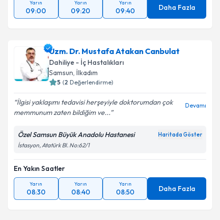
Yarın
Yarın
Yarın
Daha Fazla
09:00
09:20
09:40
Uzm. Dr. Mustafa Atakan Canbulat
Dahiliye - İç Hastalıkları
Samsun
, İlkadım
5
(
2
Değerlendirme)
İlgisi yaklaşımı tedavisi herşeyiyle doktorumdan çok
Devamı
memmunum zaten bildiğim ve...
Özel Samsun Büyük Anadolu Hastanesi
Haritada Göster
İstasyon, Atatürk Bl. No:62/1
En Yakın Saatler
Yarın
Yarın
Yarın
Daha Fazla
08:30
08:40
08:50