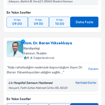
İstasyon, Atatürk Bl. No:62/1, 55060 İlkadım/Samsun
En Yakın Saatler
10 Ağu
10 Ağu
10 Ağu
Daha Fazla
09:00
09:30
10:00
Uzm. Dr. Baran Yüksekkaya
Kardiyoloji
Samsun
, İlkadım
5
(
6
Değerlendirme)
Kalp rahatsızlığım nedeniyle başvurduğum Sayın Dr.
Devamı
Baran Yüksekkaya'dan aldığım sağlık...
Liv Hospital Samsun Hastanesi
Haritada Göster
Hançerli, Fatih Sultan Mehmet Cd No:155, 55020
En Yakın Saatler