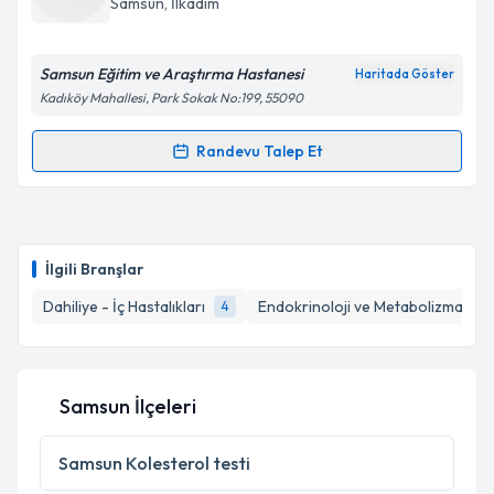
Samsun
, İlkadım
E-posta Adresiniz
Samsun Eğitim ve Araştırma Hastanesi
Haritada Göster
Kadıköy Mahallesi, Park Sokak No:199, 55090
Kişisel verilerimin işlenmesine ilişkin
Aydınlatma
Randevu Talep Et
Randevu Takvimi Talebi
Metni
'ni okudum ve kişisel verilerimin belirtilen
kapsamda işlenmesini kabul ediyorum.
Uzm. Dr. Erdal Güngör
için randevu takvimi talebi
oluşturun. Size bu uzmandan randevu almanız için bir
Takvim Talebini Gönder
İlgili Branşlar
takvim hazırlandığında e-posta ile bilgilendireceğiz.
Dahiliye - İç Hastalıkları
Endokrinoloji ve Metabolizma Hast
4
E-posta Adresiniz
Samsun İlçeleri
Kişisel verilerimin işlenmesine ilişkin
Aydınlatma
Metni
'ni okudum ve kişisel verilerimin belirtilen
Samsun
Kolesterol testi
kapsamda işlenmesini kabul ediyorum.