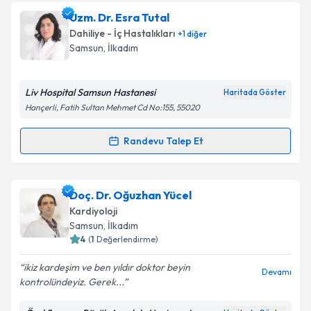
Uzm. Dr. Esra Tutal
Dahiliye - İç Hastalıkları
+
1
diğer
Samsun
, İlkadım
Liv Hospital Samsun Hastanesi
Haritada Göster
Hançerli, Fatih Sultan Mehmet Cd No:155, 55020
Randevu Talep Et
Randevu Takvimi Talebi
Uzm. Dr. Esra Tutal
için randevu takvimi talebi
Doç. Dr. Oğuzhan Yücel
oluşturun. Size bu uzmandan randevu almanız için bir
Kardiyoloji
takvim hazırlandığında e-posta ile bilgilendireceğiz.
Samsun
, İlkadım
4
(
1
Değerlendirme)
E-posta Adresiniz
ikiz kardeşim ve ben yıldır doktor beyin
Devamı
kontrolündeyiz. Gerek...