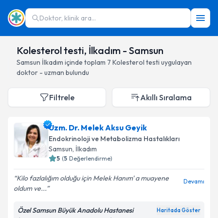
Doktor, klinik ara...
Kolesterol testi, İlkadım - Samsun
Samsun
İlkadım
içinde toplam
7
Kolesterol testi
uygulayan
doktor - uzman bulundu
Filtrele
Akıllı Sıralama
Uzm. Dr. Melek Aksu Geyik
Endokrinoloji ve Metabolizma Hastalıkları
Samsun
, İlkadım
5
(
5
Değerlendirme)
Kilo fazlalığım olduğu için Melek Hanım' a muayene
Devamı
oldum ve...
Özel Samsun Büyük Anadolu Hastanesi
Haritada Göster