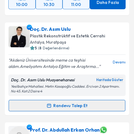
Daha Fazla
10:00
10:30
11:00
Doç. Dr. Asım Uslu
Plastik Rekonstrüktif ve Estetik Cerrahi
Antalya
, Muratpaşa
5
(
8
Değerlendirme)
Akdeniz Üniversitesinde meme ca teşhisi
Devamı
aldım.Ameliyatımı Antalya Eğitim ve Araştırma...
Doç. Dr. Asım Uslu Muayenehanesi
Haritada Göster
Yesilbahçe Mahallesi. Metin Kasapoğlu Caddesi. Ercivan 2 Apartmanı.
No 45. Kat:2 Daire:4
Randevu Talep Et
Randevu Takvimi Talebi
Doç. Dr. Asım Uslu
için randevu takvimi talebi
Prof. Dr. Abdullah Erkan Orhan