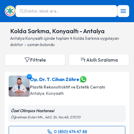
Doktor, klinik ara...
Kolda Sarkma, Konyaaltı - Antalya
Antalya
Konyaaltı
içinde toplam
4
Kolda Sarkma
uygulayan
doktor - uzman bulundu
Filtrele
Akıllı Sıralama
Op. Dr. T. Cihan Zöhre
Plastik Rekonstrüktif ve Estetik Cerrahi
Antalya
, Konyaaltı
Özel Olimpos Hastanesi
Öğretmen Evleri Mh., 460. Sk. No:48, 07070
0 (850) 474 47 88