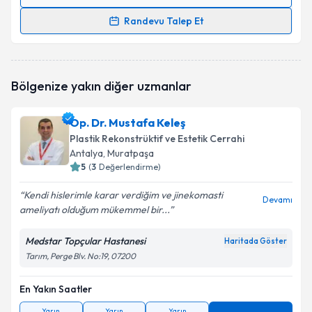
Randevu Takvimi Talebi
Randevu Talep Et
Op. Dr. T. Cihan Zöhre
için randevu takvimi talebi
oluşturun. Size bu uzmandan randevu almanız için bir
takvim hazırlandığında e-posta ile bilgilendireceğiz.
Bölgenize yakın diğer uzmanlar
E-posta Adresiniz
Op. Dr. Mustafa Keleş
Plastik Rekonstrüktif ve Estetik Cerrahi
Antalya
, Muratpaşa
5
(
3
Değerlendirme)
Kişisel verilerimin işlenmesine ilişkin
Aydınlatma
Metni
'ni okudum ve kişisel verilerimin belirtilen
Kendi hislerimle karar verdiğim ve jinekomasti
kapsamda işlenmesini kabul ediyorum.
Devamı
ameliyatı olduğum mükemmel bir...
Medstar Topçular Hastanesi
Takvim Talebini Gönder
Haritada Göster
Tarım, Perge Blv. No:19, 07200
En Yakın Saatler
Yarın
Yarın
Yarın