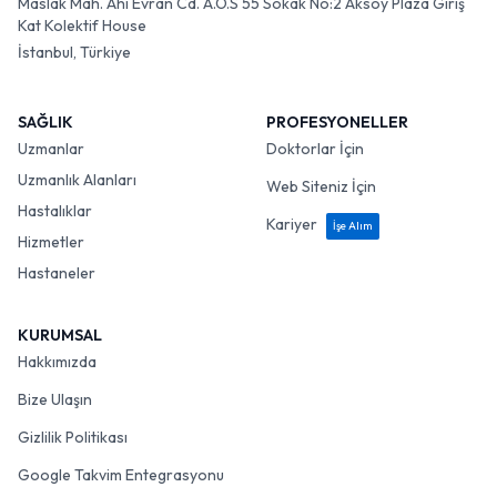
Maslak Mah. Ahi Evran Cd. A.O.S 55 Sokak No:2 Aksoy Plaza Giriş
Kat Kolektif House
İstanbul, Türkiye
SAĞLIK
PROFESYONELLER
Uzmanlar
Doktorlar İçin
Uzmanlık Alanları
Web Siteniz İçin
Hastalıklar
Kariyer
İşe Alım
Hizmetler
Hastaneler
KURUMSAL
Hakkımızda
Bize Ulaşın
Gizlilik Politikası
Google Takvim Entegrasyonu