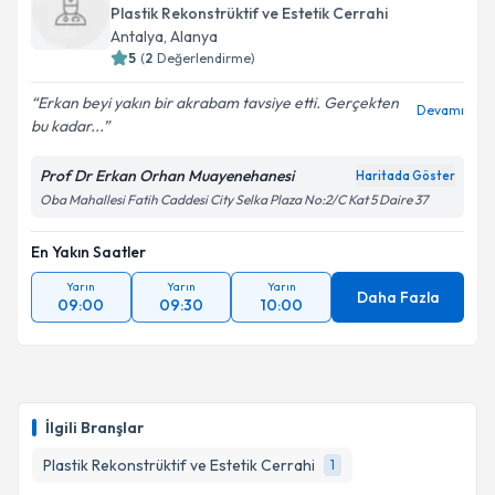
oluşturun. Size bu uzmandan randevu almanız için bir
Plastik Rekonstrüktif ve Estetik Cerrahi
takvim hazırlandığında e-posta ile bilgilendireceğiz.
Antalya
, Alanya
5
(
2
Değerlendirme)
E-posta Adresiniz
Erkan beyi yakın bir akrabam tavsiye etti. Gerçekten
Devamı
bu kadar...
Prof Dr Erkan Orhan Muayenehanesi
Kişisel verilerimin işlenmesine ilişkin
Aydınlatma
Haritada Göster
Metni
'ni okudum ve kişisel verilerimin belirtilen
Oba Mahallesi Fatih Caddesi City Selka Plaza No:2/C Kat 5 Daire 37
kapsamda işlenmesini kabul ediyorum.
En Yakın Saatler
Takvim Talebini Gönder
Yarın
Yarın
Yarın
Daha Fazla
09:00
09:30
10:00
İlgili Branşlar
Plastik Rekonstrüktif ve Estetik Cerrahi
1